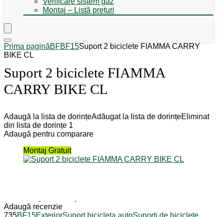
Verificare sistem gaz
Montaj – Listă prețuri
Prima pagină
BF
BF15
Suport 2 biciclete FIAMMA CARRY
BIKE CL
Suport 2 biciclete FIAMMA
CARRY BIKE CL
Adaugă la lista de dorințe
Adăugat la lista de dorințe
Eliminat
din lista de dorințe
1
Adaugă pentru comparare
Montaj Gratuit
Adaugă recenzie
735
BF15
Exterior
Suport bicicleta auto
Suporți de biciclete