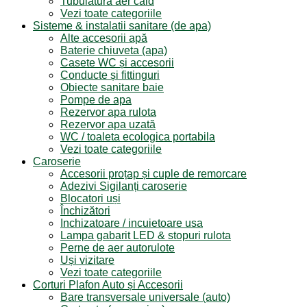
Tubulatura aer cald
Vezi toate categoriile
Sisteme & instalatii sanitare (de apa)
Alte accesorii apă
Baterie chiuveta (apa)
Casete WC și accesorii
Conducte și fittinguri
Obiecte sanitare baie
Pompe de apa
Rezervor apa rulota
Rezervor apa uzată
WC / toaleta ecologica portabila
Vezi toate categoriile
Caroserie
Accesorii proțap și cuple de remorcare
Adezivi Sigilanți caroserie
Blocatori uși
Închizători
Inchizatoare / incuietoare usa
Lampa gabarit LED & stopuri rulota
Perne de aer autorulote
Uși vizitare
Vezi toate categoriile
Corturi Plafon Auto și Accesorii
Bare transversale universale (auto)