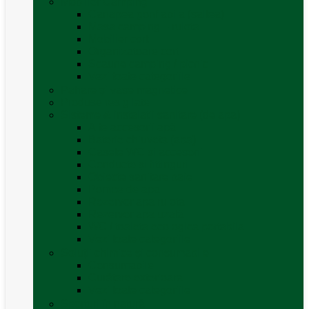
Mobilier Camping
Canapea gonflabila (saltea)
Masa camping – rulota
Mobilier cort
Organizatoare cort
Scaune camping / picnic
Vezi toate categoriile
Pahare și vase magnetice
Produse resigilate
Sisteme & instalatii sanitare (de apa)
Alte accesorii apă
Baterie chiuveta (apa)
Casete WC și accesorii
Conducte și fittinguri
Obiecte sanitare baie
Pompe de apa
Rezervor apa rulota
Rezervor apa uzată
WC / toaleta ecologica portabila
Vezi toate categoriile
Soluții chimice și consumabile
Consumabile
Curățare exterioara
Vezi toate categoriile
Sporturi în natură