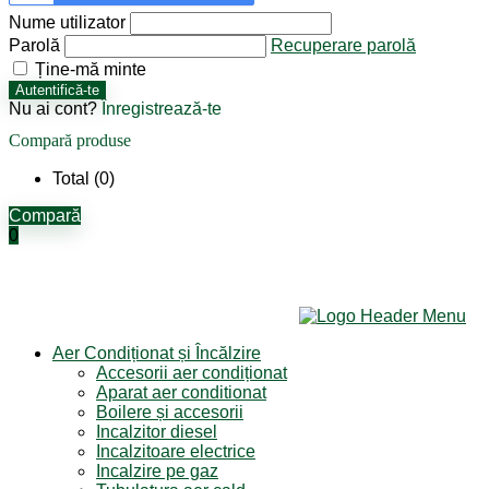
Nume utilizator
Parolă
Recuperare parolă
Ține-mă minte
Autentifică-te
Nu ai cont?
Înregistrează-te
Compară produse
Total (
0
)
Compară
0
Aer Condiționat și Încălzire
Accesorii aer condiționat
Aparat aer conditionat
Boilere și accesorii
Incalzitor diesel
Incalzitoare electrice
Incalzire pe gaz