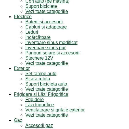
Cort auto (pe masina)
Suport biciclete
Vezi toate categoriile
Electrice
Baterii și accesorii
Cabluri și adaptoare
Leduri
Incărcătoare
Invertoare sinus modificat
Invertoare sinus pur
Panouri solare și accesorii
Ștechere 12V
Vezi toate categoriile
Exterior
Set rampe auto
Scara rulota
Suport bicicleta auto
Vezi toate categoriile
Frigidere și Lăzi Frigorifice
Frigidere
Lăzi frigorifice
Ventilatoare și grilaje exterior
Vezi toate categoriile
Gaz
Accesorii gaz