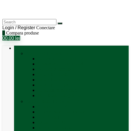
Login / Register
Conectare
0
Compara produse
0
0,00
lei
Categorii
Aer Condiționat și Încălzire
Accesorii aer condiționat
Aparat aer conditionat
Boilere și accesorii
Incalzitor diesel
Incalzitoare electrice
Incalzire pe gaz
Tubulatura aer cald
Vezi toate categoriile
Antene satelit si Smart TV
Antene LTE 5G
Antene satelit automate
SAT finder
Smart TV 12V
Suport TV perete