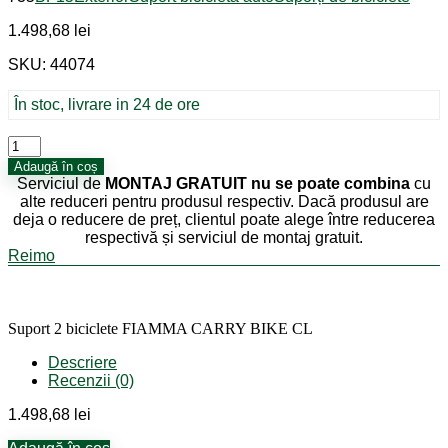
1.498,68
lei
SKU: 44074
În stoc, livrare in 24 de ore
Cantitate
Suport
Adaugă în coș
2
Serviciul de
MONTAJ GRATUIT
nu se poate combina
cu
biciclete
alte reduceri pentru produsul respectiv. Dacă produsul are
FIAMMA
deja o reducere de preț, clientul poate alege între reducerea
CARRY
respectivă și serviciul de montaj gratuit.
BIKE
Reimo
CL
Suport 2 biciclete FIAMMA CARRY BIKE CL
Descriere
Recenzii (0)
1.498,68
lei