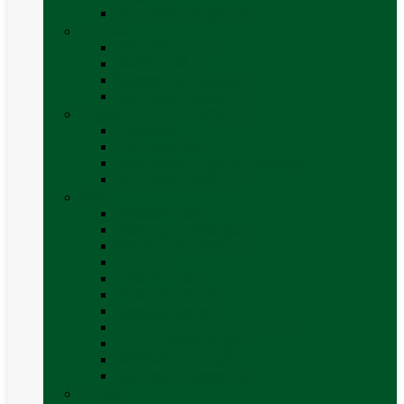
Vezi toate categoriile
Exterior
Set rampe auto
Scara rulota
Suport bicicleta auto
Vezi toate categoriile
Frigidere și Lăzi Frigorifice
Frigidere
Lăzi frigorifice
Ventilatoare și grilaje exterior
Vezi toate categoriile
Gaz
Accesorii gaz
Butelii și cartușe gaz
Senzor / detector gaz
Filtre Gaz
Furtunuri gaz
Prize externe gaz
Regulatoare gaz
Rezervoare GPL și accesorii
Țevi și racorduri gaz
Verificare nivel gaz
Vezi toate categoriile
Grătare