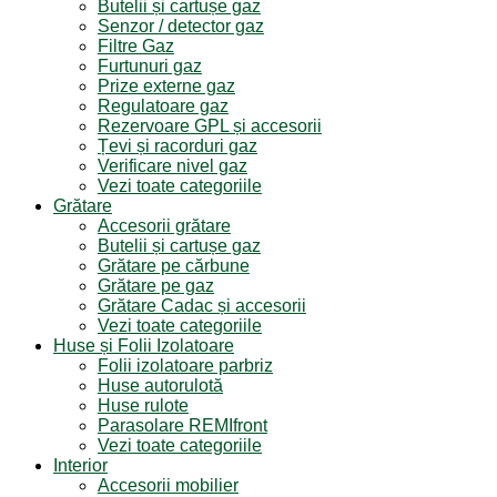
Butelii și cartușe gaz
Senzor / detector gaz
Filtre Gaz
Furtunuri gaz
Prize externe gaz
Regulatoare gaz
Rezervoare GPL și accesorii
Țevi și racorduri gaz
Verificare nivel gaz
Vezi toate categoriile
Grătare
Accesorii grătare
Butelii și cartușe gaz
Grătare pe cărbune
Grătare pe gaz
Grătare Cadac și accesorii
Vezi toate categoriile
Huse și Folii Izolatoare
Folii izolatoare parbriz
Huse autorulotă
Huse rulote
Parasolare REMIfront
Vezi toate categoriile
Interior
Accesorii mobilier