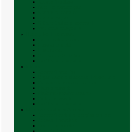
Accesorii grătare
Butelii și cartușe gaz
Grătare pe cărbune
Grătare pe gaz
Grătare Cadac și accesorii
Vezi toate categoriile
Huse și Folii Izolatoare
Folii izolatoare parbriz
Huse autorulotă
Huse rulote
Parasolare REMIfront
Vezi toate categoriile
Interior
Accesorii mobilier
Organizatoare si accesorii depozitare
Picioare de masă și accesorii
Plase siguranță
Platforme rotative scaune
Protecție insecte
Vezi toate categoriile
Marchize, Corturi si Accesorii
Accesorii corturi rulote și autorulote
Accesorii marchize
Corturi autorulote
Corturi rulote