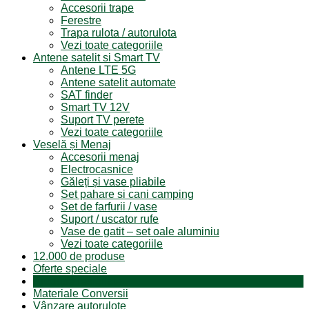
Accesorii trape
Ferestre
Trapa rulota / autorulota
Vezi toate categoriile
Antene satelit si Smart TV
Antene LTE 5G
Antene satelit automate
SAT finder
Smart TV 12V
Suport TV perete
Vezi toate categoriile
Veselă și Menaj
Accesorii menaj
Electrocasnice
Găleți și vase pliabile
Set pahare si cani camping
Set de farfurii / vase
Suport / uscator rufe
Vase de gatit – set oale aluminiu
Vezi toate categoriile
12.000 de produse
Oferte speciale
Produse resigilate
Materiale Conversii
Vânzare autorulote