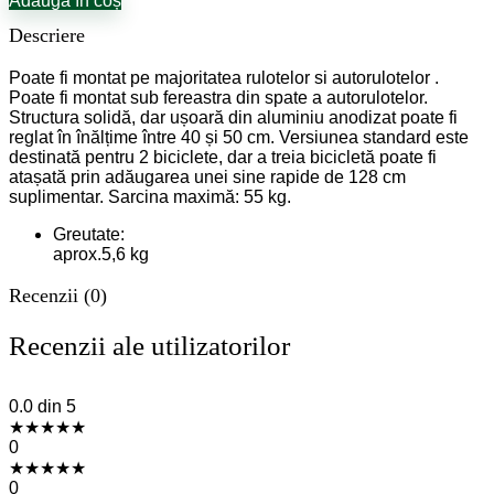
Adaugă în coș
Descriere
Poate fi montat pe majoritatea rulotelor si autorulotelor .
Poate fi montat sub fereastra din spate a autorulotelor.
Structura solidă, dar ușoară din aluminiu anodizat poate fi
reglat în înălțime între 40 și 50 cm. Versiunea standard este
destinată pentru 2 biciclete, dar a treia bicicletă poate fi
atașată prin adăugarea unei sine rapide de 128 cm
suplimentar. Sarcina maximă: 55 kg.
Greutate:
aprox.5,6 kg
Recenzii (0)
Recenzii ale utilizatorilor
0.0
din 5
★
★
★
★
★
0
★
★
★
★
★
0