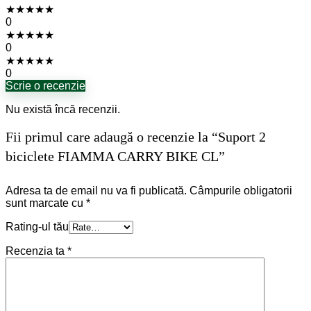
★
★
★
★
★
0
★
★
★
★
★
0
★
★
★
★
★
0
Scrie o recenzie
Nu există încă recenzii.
Fii primul care adaugă o recenzie la “Suport 2
biciclete FIAMMA CARRY BIKE CL”
Adresa ta de email nu va fi publicată.
Câmpurile obligatorii
sunt marcate cu
*
Rating-ul tău
Recenzia ta
*