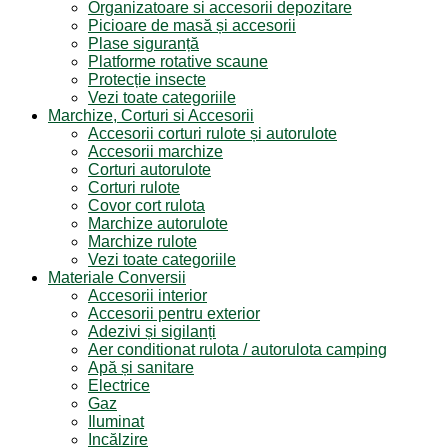
Organizatoare si accesorii depozitare
Picioare de masă și accesorii
Plase siguranță
Platforme rotative scaune
Protecție insecte
Vezi toate categoriile
Marchize, Corturi si Accesorii
Accesorii corturi rulote și autorulote
Accesorii marchize
Corturi autorulote
Corturi rulote
Covor cort rulota
Marchize autorulote
Marchize rulote
Vezi toate categoriile
Materiale Conversii
Accesorii interior
Accesorii pentru exterior
Adezivi și sigilanți
Aer conditionat rulota / autorulota camping
Apă și sanitare
Electrice
Gaz
Iluminat
Incălzire