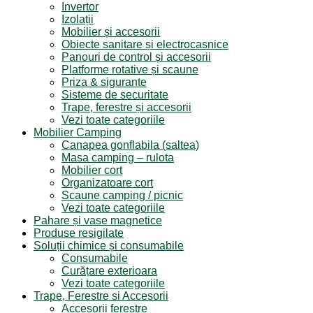
Invertor
Izolații
Mobilier și accesorii
Obiecte sanitare și electrocasnice
Panouri de control și accesorii
Platforme rotative și scaune
Priza & sigurante
Sisteme de securitate
Trape, ferestre și accesorii
Vezi toate categoriile
Mobilier Camping
Canapea gonflabila (saltea)
Masa camping – rulota
Mobilier cort
Organizatoare cort
Scaune camping / picnic
Vezi toate categoriile
Pahare și vase magnetice
Produse resigilate
Soluții chimice și consumabile
Consumabile
Curățare exterioara
Vezi toate categoriile
Trape, Ferestre si Accesorii
Accesorii ferestre