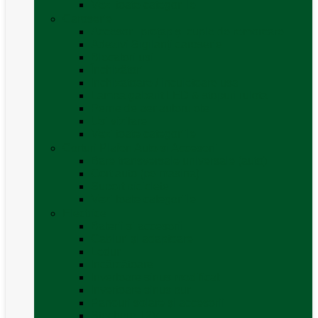
Vezi toate categoriile
Caroserie
Accesorii proțap și cuple de remorcare
Adezivi Sigilanți caroserie
Blocatori uși
Închizători
Inchizatoare / incuietoare usa
Lampa gabarit LED & stopuri rulota
Perne de aer autorulote
Uși vizitare
Vezi toate categoriile
Corturi Plafon Auto și Accesorii
Bare transversale universale (auto)
Cort auto (pe masina)
Suport biciclete
Vezi toate categoriile
Electrice
Baterii și accesorii
Cabluri și adaptoare
Leduri
Incărcătoare
Invertoare sinus modificat
Invertoare sinus pur
Panouri solare și accesorii
Ștechere 12V