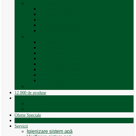
Trape, Ferestre si Accesorii
Accesorii ferestre
Accesorii trape
Ferestre
Trapa rulota / autorulota
Vezi toate categoriile
Veselă și Menaj
Accesorii menaj
Electrocasnice
Găleți și vase pliabile
Set pahare si cani camping
Set de farfurii / vase
Suport / uscator rufe
Vase de gatit – set oale aluminiu
Vezi toate categoriile
12.000 de produse
12.000 de produse
Vânzare Autorulote
XGO Autorulote
Elnagh
Oferte Speciale
Autorulote de Închiriat
Servicii
Igienizare sistem apă