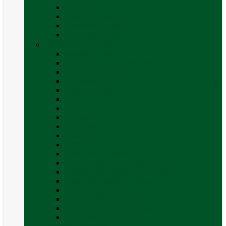
Covor cort rulota
Marchize autorulote
Marchize rulote
Vezi toate categoriile
Materiale Conversii
Accesorii interior
Accesorii pentru exterior
Adezivi și sigilanți
Aer conditionat rulota / autorulota camping
Apă și sanitare
Electrice
Gaz
Iluminat
Incălzire
Invertor
Izolații
Mobilier și accesorii
Obiecte sanitare și electrocasnice
Panouri de control și accesorii
Platforme rotative și scaune
Priza & sigurante
Sisteme de securitate
Trape, ferestre și accesorii
Vezi toate categoriile