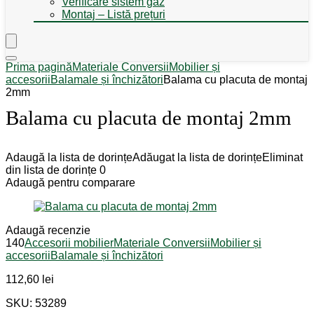
Verificare sistem gaz
Montaj – Listă prețuri
Prima pagină
Materiale Conversii
Mobilier și
accesorii
Balamale și închizători
Balama cu placuta de montaj
2mm
Balama cu placuta de montaj 2mm
Adaugă la lista de dorințe
Adăugat la lista de dorințe
Eliminat
din lista de dorințe
0
Adaugă pentru comparare
Adaugă recenzie
140
Accesorii mobilier
Materiale Conversii
Mobilier și
accesorii
Balamale și închizători
112,60
lei
SKU: 53289