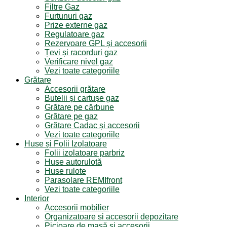
Filtre Gaz
Furtunuri gaz
Prize externe gaz
Regulatoare gaz
Rezervoare GPL și accesorii
Țevi și racorduri gaz
Verificare nivel gaz
Vezi toate categoriile
Grătare
Accesorii grătare
Butelii și cartușe gaz
Grătare pe cărbune
Grătare pe gaz
Grătare Cadac și accesorii
Vezi toate categoriile
Huse și Folii Izolatoare
Folii izolatoare parbriz
Huse autorulotă
Huse rulote
Parasolare REMIfront
Vezi toate categoriile
Interior
Accesorii mobilier
Organizatoare si accesorii depozitare
Picioare de masă și accesorii