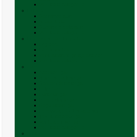
Vezi toate categoriile
Exterior
Set rampe auto
Scara rulota
Suport bicicleta auto
Vezi toate categoriile
Frigidere și Lăzi Frigorifice
Frigidere
Lăzi frigorifice
Ventilatoare și grilaje exterior
Vezi toate categoriile
Gaz
Accesorii gaz
Butelii și cartușe gaz
Senzor / detector gaz
Filtre Gaz
Furtunuri gaz
Prize externe gaz
Regulatoare gaz
Rezervoare GPL și accesorii
Țevi și racorduri gaz
Verificare nivel gaz
Vezi toate categoriile
Grătare