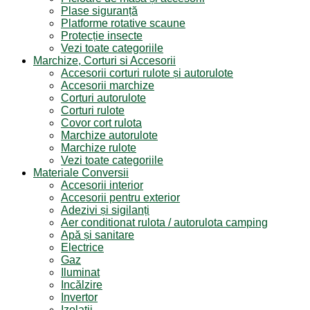
Plase siguranță
Platforme rotative scaune
Protecție insecte
Vezi toate categoriile
Marchize, Corturi si Accesorii
Accesorii corturi rulote și autorulote
Accesorii marchize
Corturi autorulote
Corturi rulote
Covor cort rulota
Marchize autorulote
Marchize rulote
Vezi toate categoriile
Materiale Conversii
Accesorii interior
Accesorii pentru exterior
Adezivi și sigilanți
Aer conditionat rulota / autorulota camping
Apă și sanitare
Electrice
Gaz
Iluminat
Incălzire
Invertor
Izolații