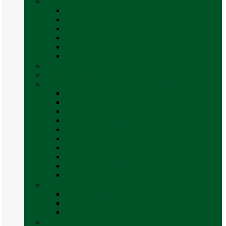
Mobilier Camping
Canapea gonflabila (saltea)
Masa camping – rulota
Mobilier cort
Organizatoare cort
Scaune camping / picnic
Vezi toate categoriile
Pahare și vase magnetice
Produse resigilate
Sisteme & instalatii sanitare (de apa)
Alte accesorii apă
Baterie chiuveta (apa)
Casete WC și accesorii
Conducte și fittinguri
Obiecte sanitare baie
Pompe de apa
Rezervor apa rulota
Rezervor apa uzată
WC / toaleta ecologica portabila
Vezi toate categoriile
Soluții chimice și consumabile
Consumabile
Curățare exterioara
Vezi toate categoriile
Sporturi în natură