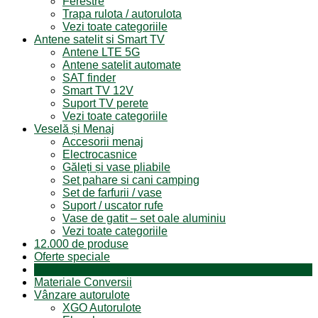
Ferestre
Trapa rulota / autorulota
Vezi toate categoriile
Antene satelit si Smart TV
Antene LTE 5G
Antene satelit automate
SAT finder
Smart TV 12V
Suport TV perete
Vezi toate categoriile
Veselă și Menaj
Accesorii menaj
Electrocasnice
Găleți și vase pliabile
Set pahare si cani camping
Set de farfurii / vase
Suport / uscator rufe
Vase de gatit – set oale aluminiu
Vezi toate categoriile
12.000 de produse
Oferte speciale
Produse resigilate
Materiale Conversii
Vânzare autorulote
XGO Autorulote