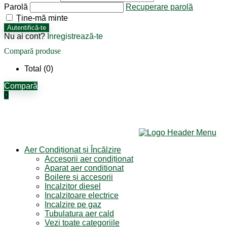
Parolă
Recuperare parolă
Ține-mă minte
Autentifică-te
Nu ai cont?
Înregistrează-te
Compară produse
Total (
0
)
Compară
0
Aer Condiționat și Încălzire
Accesorii aer condiționat
Aparat aer conditionat
Boilere și accesorii
Incalzitor diesel
Incalzitoare electrice
Incalzire pe gaz
Tubulatura aer cald
Vezi toate categoriile