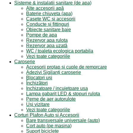
Sisteme & instalatii sanitare (de apa)
Alte accesorii apă
Baterie chiuveta (apa)
Casete WC și accesorii
Conducte și fittinguri
Obiecte sanitare baie
Pompe de apa
Rezervor apa rulota
Rezervor apa uzată
WC / toaleta ecologica portabila
Vezi toate categoriile
Caroserie
Accesorii proțap și cuple de remorcare
Adezivi Sigilanți caroserie
Blocatori uși
Închizători
Inchizatoare / incuietoare usa
Lampa gabarit LED & stopuri rulota
Perne de aer autorulote
Uși vizitare
Vezi toate categoriile
Corturi Plafon Auto și Accesorii
Bare transversale universale (auto)
Cort auto (pe masina)
Suport biciclete