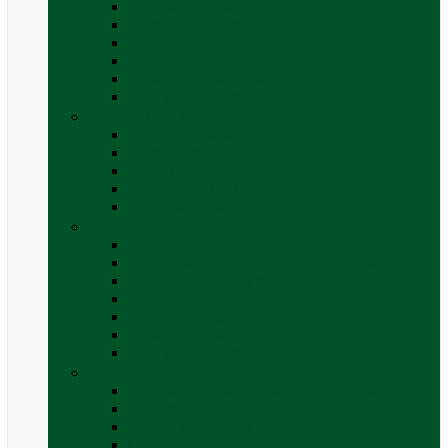
Accesorii grătare
Butelii și cartușe gaz
Grătare pe cărbune
Grătare pe gaz
Grătare Cadac și accesorii
Vezi toate categoriile
Huse și Folii Izolatoare
Folii izolatoare parbriz
Huse autorulotă
Huse rulote
Parasolare REMIfront
Vezi toate categoriile
Interior
Accesorii mobilier
Organizatoare si accesorii depozitare
Picioare de masă și accesorii
Plase siguranță
Platforme rotative scaune
Protecție insecte
Vezi toate categoriile
Marchize, Corturi si Accesorii
Accesorii corturi rulote și autorulote
Accesorii marchize
Corturi autorulote
Corturi rulote