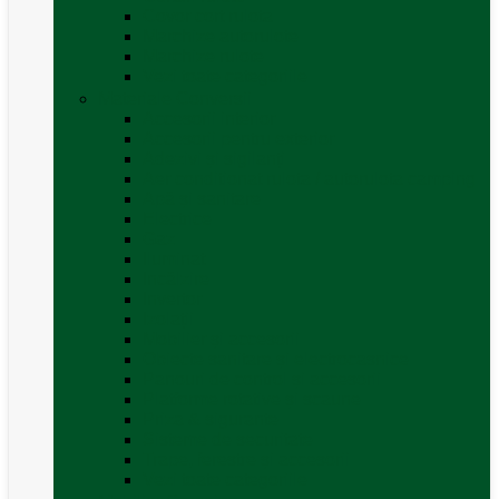
Covor cort rulota
Marchize autorulote
Marchize rulote
Vezi toate categoriile
Materiale Conversii
Accesorii interior
Accesorii pentru exterior
Adezivi și sigilanți
Aer conditionat rulota / autorulota camping
Apă și sanitare
Electrice
Gaz
Iluminat
Incălzire
Invertor
Izolații
Mobilier și accesorii
Obiecte sanitare și electrocasnice
Panouri de control și accesorii
Platforme rotative și scaune
Priza & sigurante
Sisteme de securitate
Trape, ferestre și accesorii
Vezi toate categoriile