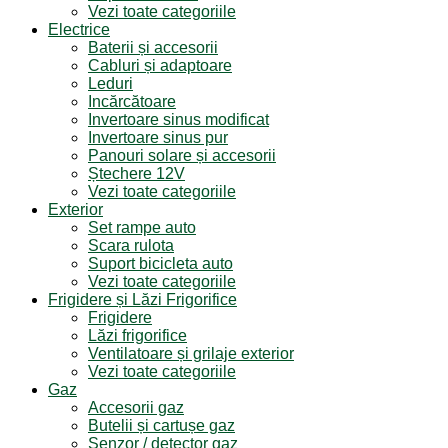
Vezi toate categoriile
Electrice
Baterii și accesorii
Cabluri și adaptoare
Leduri
Incărcătoare
Invertoare sinus modificat
Invertoare sinus pur
Panouri solare și accesorii
Ștechere 12V
Vezi toate categoriile
Exterior
Set rampe auto
Scara rulota
Suport bicicleta auto
Vezi toate categoriile
Frigidere și Lăzi Frigorifice
Frigidere
Lăzi frigorifice
Ventilatoare și grilaje exterior
Vezi toate categoriile
Gaz
Accesorii gaz
Butelii și cartușe gaz
Senzor / detector gaz