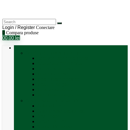
Login / Register
Conectare
0
Compara produse
0
0,00
lei
Categorii
Aer Condiționat și Încălzire
Accesorii aer condiționat
Aparat aer conditionat
Boilere și accesorii
Incalzitor diesel
Incalzitoare electrice
Incalzire pe gaz
Tubulatura aer cald
Vezi toate categoriile
Antene satelit si Smart TV
Antene LTE 5G
Antene satelit automate
SAT finder
Smart TV 12V
Suport TV perete