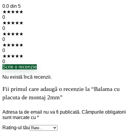
0.0
din 5
★
★
★
★
★
0
★
★
★
★
★
0
★
★
★
★
★
0
★
★
★
★
★
0
★
★
★
★
★
0
Scrie o recenzie
Nu există încă recenzii.
Fii primul care adaugă o recenzie la “Balama cu
placuta de montaj 2mm”
Adresa ta de email nu va fi publicată.
Câmpurile obligatorii
sunt marcate cu
*
Rating-ul tău