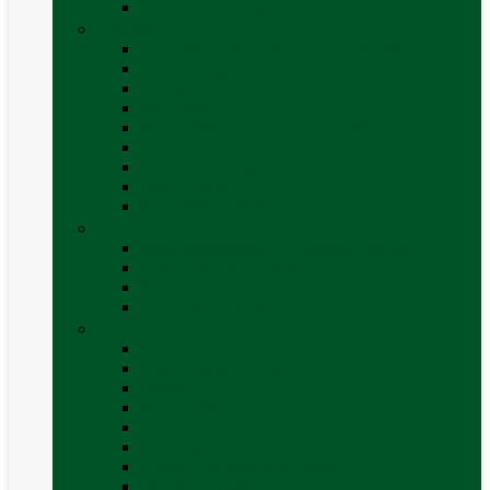
Vezi toate categoriile
Caroserie
Accesorii proțap și cuple de remorcare
Adezivi Sigilanți caroserie
Blocatori uși
Închizători
Inchizatoare / incuietoare usa
Lampa gabarit LED & stopuri rulota
Perne de aer autorulote
Uși vizitare
Vezi toate categoriile
Corturi Plafon Auto și Accesorii
Bare transversale universale (auto)
Cort auto (pe masina)
Suport biciclete
Vezi toate categoriile
Electrice
Baterii și accesorii
Cabluri și adaptoare
Leduri
Incărcătoare
Invertoare sinus modificat
Invertoare sinus pur
Panouri solare și accesorii
Ștechere 12V