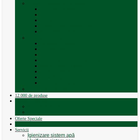
Trape, Ferestre si Accesorii
Accesorii ferestre
Accesorii trape
Ferestre
Trapa rulota / autorulota
Vezi toate categoriile
Veselă și Menaj
Accesorii menaj
Electrocasnice
Găleți și vase pliabile
Set pahare si cani camping
Set de farfurii / vase
Suport / uscator rufe
Vase de gatit – set oale aluminiu
Vezi toate categoriile
12.000 de produse
12.000 de produse
Vânzare Autorulote
XGO Autorulote
Elnagh
Oferte Speciale
Autorulote de Închiriat
Servicii
Igienizare sistem apă