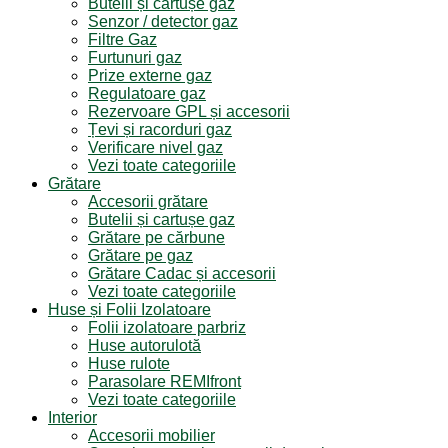
Butelii și cartușe gaz
Senzor / detector gaz
Filtre Gaz
Furtunuri gaz
Prize externe gaz
Regulatoare gaz
Rezervoare GPL și accesorii
Țevi și racorduri gaz
Verificare nivel gaz
Vezi toate categoriile
Grătare
Accesorii grătare
Butelii și cartușe gaz
Grătare pe cărbune
Grătare pe gaz
Grătare Cadac și accesorii
Vezi toate categoriile
Huse și Folii Izolatoare
Folii izolatoare parbriz
Huse autorulotă
Huse rulote
Parasolare REMIfront
Vezi toate categoriile
Interior
Accesorii mobilier