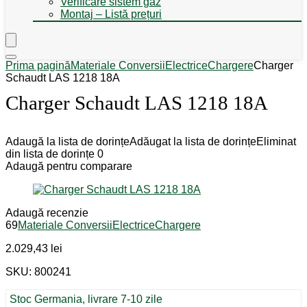
Verificare sistem gaz
Montaj – Listă prețuri
Prima pagină
Materiale Conversii
Electrice
Chargere
Charger
Schaudt LAS 1218 18A
Charger Schaudt LAS 1218 18A
Adaugă la lista de dorințe
Adăugat la lista de dorințe
Eliminat
din lista de dorințe
0
Adaugă pentru comparare
Adaugă recenzie
69
Materiale Conversii
Electrice
Chargere
2.029,43
lei
SKU: 800241
Stoc Germania, livrare 7-10 zile