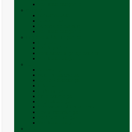
Vezi toate categoriile
Exterior
Set rampe auto
Scara rulota
Suport bicicleta auto
Vezi toate categoriile
Frigidere și Lăzi Frigorifice
Frigidere
Lăzi frigorifice
Ventilatoare și grilaje exterior
Vezi toate categoriile
Gaz
Accesorii gaz
Butelii și cartușe gaz
Senzor / detector gaz
Filtre Gaz
Furtunuri gaz
Prize externe gaz
Regulatoare gaz
Rezervoare GPL și accesorii
Țevi și racorduri gaz
Verificare nivel gaz
Vezi toate categoriile
Grătare