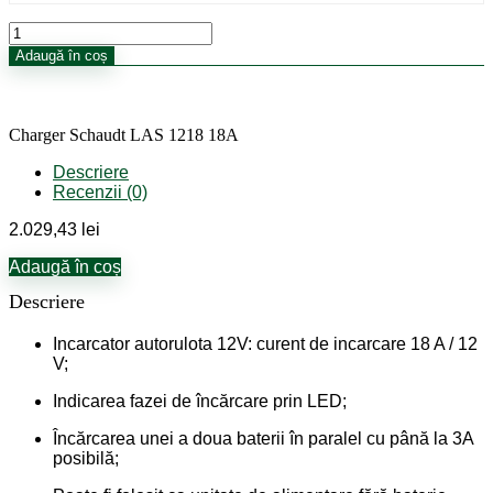
Cantitate
Charger
Adaugă în coș
Schaudt
LAS
1218
18A
Charger Schaudt LAS 1218 18A
Descriere
Recenzii (0)
2.029,43
lei
Adaugă în coș
Descriere
Incarcator autorulota 12V: curent de incarcare 18 A / 12
V;
Indicarea fazei de încărcare prin LED;
Încărcarea unei a doua baterii în paralel cu până la 3A
posibilă;