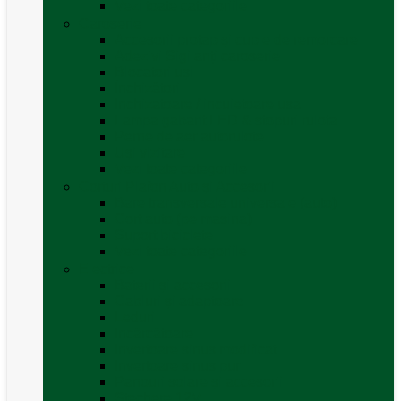
Vezi toate categoriile
Caroserie
Accesorii proțap și cuple de remorcare
Adezivi Sigilanți caroserie
Blocatori uși
Închizători
Inchizatoare / incuietoare usa
Lampa gabarit LED & stopuri rulota
Perne de aer autorulote
Uși vizitare
Vezi toate categoriile
Corturi Plafon Auto și Accesorii
Bare transversale universale (auto)
Cort auto (pe masina)
Suport biciclete
Vezi toate categoriile
Electrice
Baterii și accesorii
Cabluri și adaptoare
Leduri
Incărcătoare
Invertoare sinus modificat
Invertoare sinus pur
Panouri solare și accesorii
Ștechere 12V