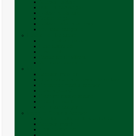
Accesorii grătare
Butelii și cartușe gaz
Grătare pe cărbune
Grătare pe gaz
Grătare Cadac și accesorii
Vezi toate categoriile
Huse și Folii Izolatoare
Folii izolatoare parbriz
Huse autorulotă
Huse rulote
Parasolare REMIfront
Vezi toate categoriile
Interior
Accesorii mobilier
Organizatoare si accesorii depozitare
Picioare de masă și accesorii
Plase siguranță
Platforme rotative scaune
Protecție insecte
Vezi toate categoriile
Marchize, Corturi si Accesorii
Accesorii corturi rulote și autorulote
Accesorii marchize
Corturi autorulote
Corturi rulote