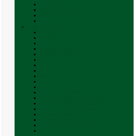
Covor cort rulota
Marchize autorulote
Marchize rulote
Vezi toate categoriile
Materiale Conversii
Accesorii interior
Accesorii pentru exterior
Adezivi și sigilanți
Aer conditionat rulota / autorulota camping
Apă și sanitare
Electrice
Gaz
Iluminat
Incălzire
Invertor
Izolații
Mobilier și accesorii
Obiecte sanitare și electrocasnice
Panouri de control și accesorii
Platforme rotative și scaune
Priza & sigurante
Sisteme de securitate
Trape, ferestre și accesorii
Vezi toate categoriile