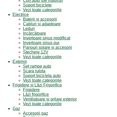
Cort auto (pe masina)
Suport biciclete
Vezi toate categoriile
Electrice
Baterii și accesorii
Cabluri și adaptoare
Leduri
Incărcătoare
Invertoare sinus modificat
Invertoare sinus pur
Panouri solare și accesorii
Ștechere 12V
Vezi toate categoriile
Exterior
Set rampe auto
Scara rulota
Suport bicicleta auto
Vezi toate categoriile
Frigidere și Lăzi Frigorifice
Frigidere
Lăzi frigorifice
Ventilatoare și grilaje exterior
Vezi toate categoriile
Gaz
Accesorii gaz