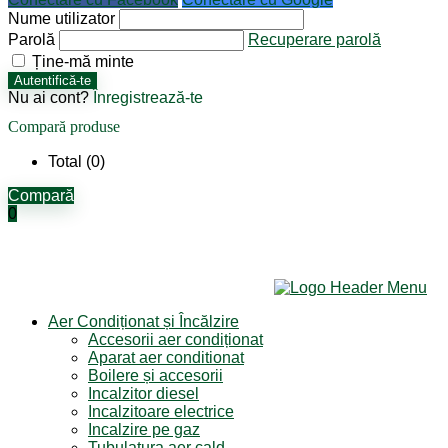
Nume utilizator
Parolă
Recuperare parolă
Ține-mă minte
Autentifică-te
Nu ai cont?
Înregistrează-te
Compară produse
Total (
0
)
Compară
0
Aer Condiționat și Încălzire
Accesorii aer condiționat
Aparat aer conditionat
Boilere și accesorii
Incalzitor diesel
Incalzitoare electrice
Incalzire pe gaz
Tubulatura aer cald