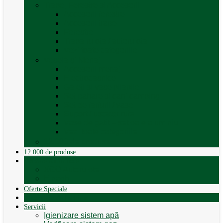
Trape, Ferestre si Accesorii
Accesorii ferestre
Accesorii trape
Ferestre
Trapa rulota / autorulota
Vezi toate categoriile
Veselă și Menaj
Accesorii menaj
Electrocasnice
Găleți și vase pliabile
Set pahare si cani camping
Set de farfurii / vase
Suport / uscator rufe
Vase de gatit – set oale aluminiu
Vezi toate categoriile
12.000 de produse
12.000 de produse
Vânzare Autorulote
XGO Autorulote
Elnagh
Oferte Speciale
Autorulote de Închiriat
Servicii
Igienizare sistem apă