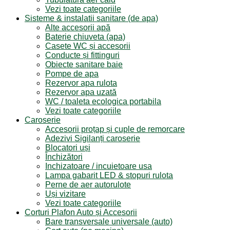
Vezi toate categoriile
Sisteme & instalatii sanitare (de apa)
Alte accesorii apă
Baterie chiuveta (apa)
Casete WC și accesorii
Conducte și fittinguri
Obiecte sanitare baie
Pompe de apa
Rezervor apa rulota
Rezervor apa uzată
WC / toaleta ecologica portabila
Vezi toate categoriile
Caroserie
Accesorii proțap și cuple de remorcare
Adezivi Sigilanți caroserie
Blocatori uși
Închizători
Inchizatoare / incuietoare usa
Lampa gabarit LED & stopuri rulota
Perne de aer autorulote
Uși vizitare
Vezi toate categoriile
Corturi Plafon Auto și Accesorii
Bare transversale universale (auto)