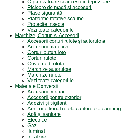
Organizatoare si accesorii depozitare
Picioare de masă și accesorii
Plase siguranță
Platforme rotative scaune
Protecție insecte
Vezi toate categoriile
Marchize, Corturi si Accesorii
Accesorii corturi rulote și autorulote
Accesorii marchize
Corturi autorulote
Corturi rulote
Covor cort rulota
Marchize autorulote
Marchize rulote
Vezi toate categoriile
Materiale Conversii
Accesorii interior
Accesorii pentru exterior
Adezivi și sigilanți
Aer conditionat rulota / autorulota camping
Apă și sanitare
Electrice
Gaz
Iluminat
Incălzire