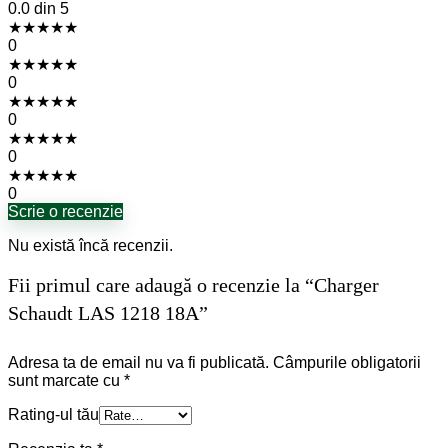
0.0
din 5
★
★
★
★
★
0
★
★
★
★
★
0
★
★
★
★
★
0
★
★
★
★
★
0
★
★
★
★
★
0
Scrie o recenzie
Nu există încă recenzii.
Fii primul care adaugă o recenzie la “Charger
Schaudt LAS 1218 18A”
Adresa ta de email nu va fi publicată.
Câmpurile obligatorii
sunt marcate cu
*
Rating-ul tău