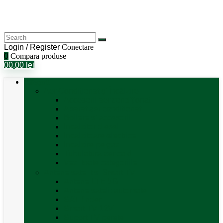
Login / Register
Conectare
0
Compara produse
0
0,00
lei
Categorii
Aer Condiționat și Încălzire
Accesorii aer condiționat
Aparat aer conditionat
Boilere și accesorii
Incalzitor diesel
Incalzitoare electrice
Incalzire pe gaz
Tubulatura aer cald
Vezi toate categoriile
Antene satelit si Smart TV
Antene LTE 5G
Antene satelit automate
SAT finder
Smart TV 12V
Suport TV perete