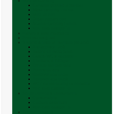
Mobilier Camping
Canapea gonflabila (saltea)
Masa camping – rulota
Mobilier cort
Organizatoare cort
Scaune camping / picnic
Vezi toate categoriile
Pahare și vase magnetice
Produse resigilate
Sisteme & instalatii sanitare (de apa)
Alte accesorii apă
Baterie chiuveta (apa)
Casete WC și accesorii
Conducte și fittinguri
Obiecte sanitare baie
Pompe de apa
Rezervor apa rulota
Rezervor apa uzată
WC / toaleta ecologica portabila
Vezi toate categoriile
Soluții chimice și consumabile
Consumabile
Curățare exterioara
Vezi toate categoriile
Sporturi în natură