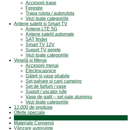
Accesorii trape
Ferestre
Trapa rulota / autorulota
Vezi toate categoriile
Antene satelit si Smart TV
Antene LTE 5G
Antene satelit automate
SAT finder
Smart TV 12V
Suport TV perete
Vezi toate categoriile
Veselă și Menaj
Accesorii menaj
Electrocasnice
Găleți și vase pliabile
Set pahare si cani camping
Set de farfurii / vase
Suport / uscator rufe
Vase de gatit – set oale aluminiu
Vezi toate categoriile
12.000 de produse
Oferte speciale
Produse resigilate
Materiale Conversii
Vânzare autorulote