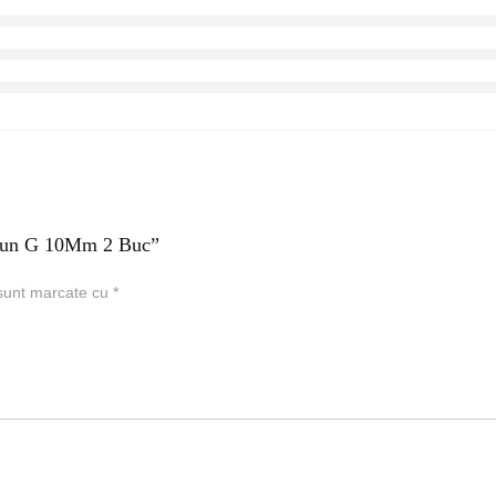
urtun G 10Mm 2 Buc”
 sunt marcate cu
*