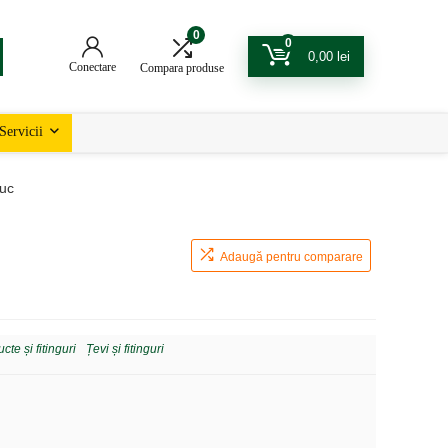
0
0
0,00
lei
Conectare
Compara produse
Servicii
uc
Adaugă pentru comparare
te și fitinguri
Țevi și fitinguri