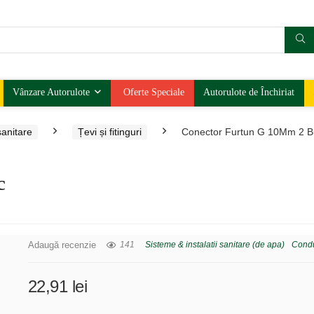
Vânzare Autorulote
Oferte Speciale
Autorulote de Închiriat
sanitare
Țevi și fitinguri
Conector Furtun G 10Mm 2 B
c
Adaugă recenzie
141
Sisteme & instalatii sanitare (de apa)
Conduc
22,91
lei