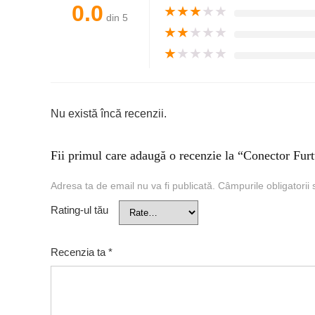
0.0
★
★
★
★
★
din 5
★
★
★
★
★
★
★
★
★
★
Nu există încă recenzii.
Fii primul care adaugă o recenzie la “Conector F
Adresa ta de email nu va fi publicată.
Câmpurile obligatorii
Rating-ul tău
Recenzia ta
*