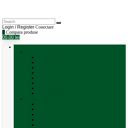
Login / Register
Conectare
0
Compara produse
0
0,00
lei
Categorii
Aer Condiționat și Încălzire
Accesorii aer condiționat
Aparat aer conditionat
Boilere și accesorii
Incalzitor diesel
Incalzitoare electrice
Incalzire pe gaz
Tubulatura aer cald
Vezi toate categoriile
Antene satelit si Smart TV
Antene LTE 5G
Antene satelit automate
SAT finder
Smart TV 12V
Suport TV perete