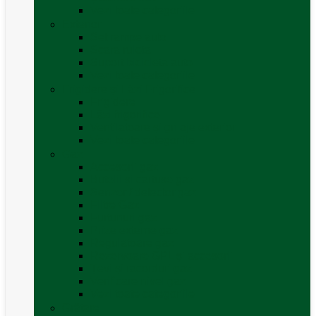
Vezi toate categoriile
Exterior
Set rampe auto
Scara rulota
Suport bicicleta auto
Vezi toate categoriile
Frigidere și Lăzi Frigorifice
Frigidere
Lăzi frigorifice
Ventilatoare și grilaje exterior
Vezi toate categoriile
Gaz
Accesorii gaz
Butelii și cartușe gaz
Senzor / detector gaz
Filtre Gaz
Furtunuri gaz
Prize externe gaz
Regulatoare gaz
Rezervoare GPL și accesorii
Țevi și racorduri gaz
Verificare nivel gaz
Vezi toate categoriile
Grătare