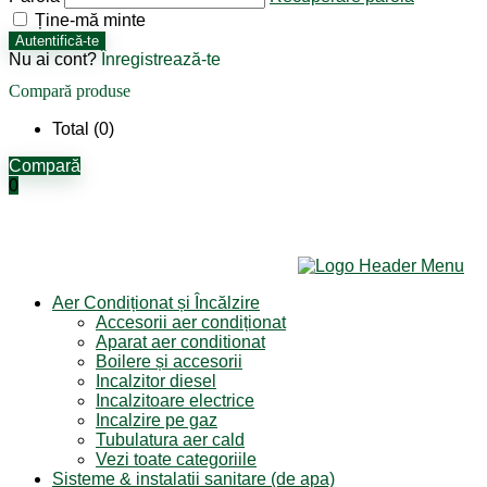
Ține-mă minte
Autentifică-te
Nu ai cont?
Înregistrează-te
Compară produse
Total (
0
)
Compară
0
Aer Condiționat și Încălzire
Accesorii aer condiționat
Aparat aer conditionat
Boilere și accesorii
Incalzitor diesel
Incalzitoare electrice
Incalzire pe gaz
Tubulatura aer cald
Vezi toate categoriile
Sisteme & instalatii sanitare (de apa)