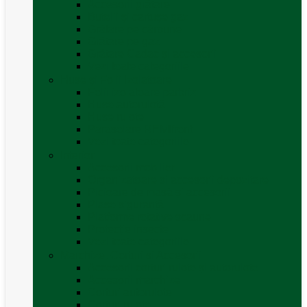
Accesorii grătare
Butelii și cartușe gaz
Grătare pe cărbune
Grătare pe gaz
Grătare Cadac și accesorii
Vezi toate categoriile
Huse și Folii Izolatoare
Folii izolatoare parbriz
Huse autorulotă
Huse rulote
Parasolare REMIfront
Vezi toate categoriile
Interior
Accesorii mobilier
Organizatoare si accesorii depozitare
Picioare de masă și accesorii
Plase siguranță
Platforme rotative scaune
Protecție insecte
Vezi toate categoriile
Marchize, Corturi si Accesorii
Accesorii corturi rulote și autorulote
Accesorii marchize
Corturi autorulote
Corturi rulote