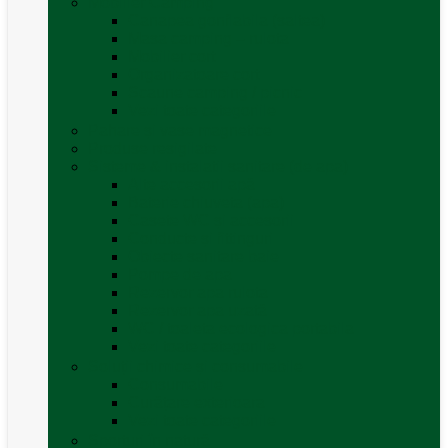
Mobilier Camping
Canapea gonflabila (saltea)
Masa camping – rulota
Mobilier cort
Organizatoare cort
Scaune camping / picnic
Vezi toate categoriile
Pahare și vase magnetice
Produse resigilate
Sisteme & instalatii sanitare (de apa)
Alte accesorii apă
Baterie chiuveta (apa)
Casete WC și accesorii
Conducte și fittinguri
Obiecte sanitare baie
Pompe de apa
Rezervor apa rulota
Rezervor apa uzată
WC / toaleta ecologica portabila
Vezi toate categoriile
Soluții chimice și consumabile
Consumabile
Curățare exterioara
Vezi toate categoriile
Sporturi în natură