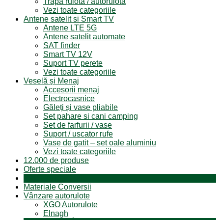
Trapa rulota / autorulota
Vezi toate categoriile
Antene satelit si Smart TV
Antene LTE 5G
Antene satelit automate
SAT finder
Smart TV 12V
Suport TV perete
Vezi toate categoriile
Veselă și Menaj
Accesorii menaj
Electrocasnice
Găleți și vase pliabile
Set pahare si cani camping
Set de farfurii / vase
Suport / uscator rufe
Vase de gatit – set oale aluminiu
Vezi toate categoriile
12.000 de produse
Oferte speciale
Produse resigilate
Materiale Conversii
Vânzare autorulote
XGO Autorulote
Elnagh