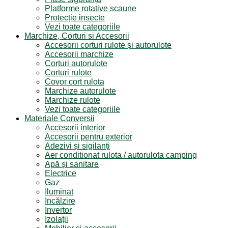
Platforme rotative scaune
Protecție insecte
Vezi toate categoriile
Marchize, Corturi si Accesorii
Accesorii corturi rulote și autorulote
Accesorii marchize
Corturi autorulote
Corturi rulote
Covor cort rulota
Marchize autorulote
Marchize rulote
Vezi toate categoriile
Materiale Conversii
Accesorii interior
Accesorii pentru exterior
Adezivi și sigilanți
Aer conditionat rulota / autorulota camping
Apă și sanitare
Electrice
Gaz
Iluminat
Incălzire
Invertor
Izolații