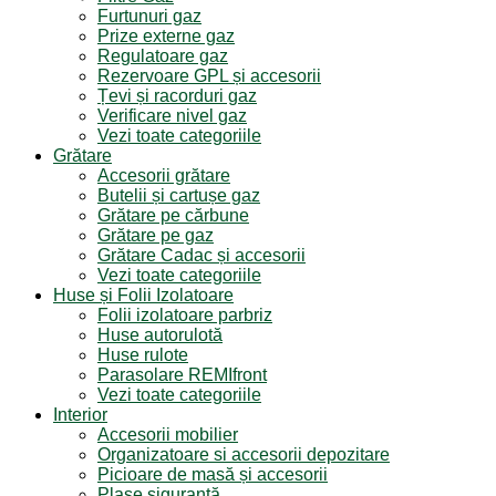
Furtunuri gaz
Prize externe gaz
Regulatoare gaz
Rezervoare GPL și accesorii
Țevi și racorduri gaz
Verificare nivel gaz
Vezi toate categoriile
Grătare
Accesorii grătare
Butelii și cartușe gaz
Grătare pe cărbune
Grătare pe gaz
Grătare Cadac și accesorii
Vezi toate categoriile
Huse și Folii Izolatoare
Folii izolatoare parbriz
Huse autorulotă
Huse rulote
Parasolare REMIfront
Vezi toate categoriile
Interior
Accesorii mobilier
Organizatoare si accesorii depozitare
Picioare de masă și accesorii
Plase siguranță