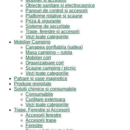
Mobilier și accesorii
Obiecte sanitare și electrocasnice
Panouri de control și accesorii
Platforme rotative și scaune
Priza & sigurante
Sisteme de securitate
Trape, ferestre și accesorii
Vezi toate categoriile
Mobilier Camping
Canapea gonflabila (saltea)
Masa camping – rulota
Mobilier cort
Organizatoare cort
Scaune camping / picnic
Vezi toate categoriile
Pahare și vase magnetice
Produse resigilate
Soluții chimice și consumabile
Consumabile
Curățare exterioara
Vezi toate categoriile
Trape, Ferestre si Accesorii
Accesorii ferestre
Accesorii trape
Ferestre