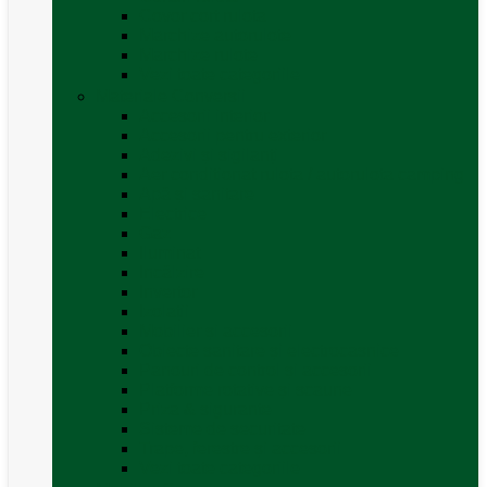
Covor cort rulota
Marchize autorulote
Marchize rulote
Vezi toate categoriile
Materiale Conversii
Accesorii interior
Accesorii pentru exterior
Adezivi și sigilanți
Aer conditionat rulota / autorulota camping
Apă și sanitare
Electrice
Gaz
Iluminat
Incălzire
Invertor
Izolații
Mobilier și accesorii
Obiecte sanitare și electrocasnice
Panouri de control și accesorii
Platforme rotative și scaune
Priza & sigurante
Sisteme de securitate
Trape, ferestre și accesorii
Vezi toate categoriile