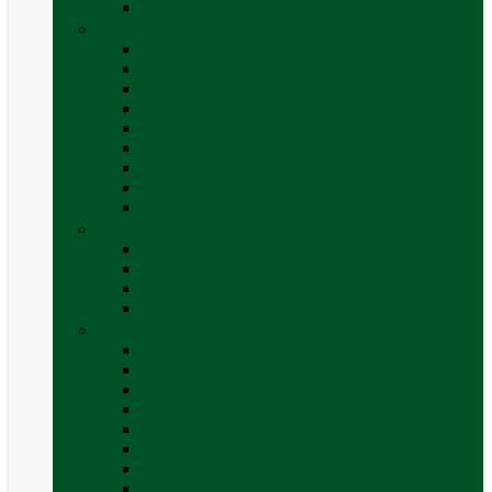
Vezi toate categoriile
Caroserie
Accesorii proțap și cuple de remorcare
Adezivi Sigilanți caroserie
Blocatori uși
Închizători
Inchizatoare / incuietoare usa
Lampa gabarit LED & stopuri rulota
Perne de aer autorulote
Uși vizitare
Vezi toate categoriile
Corturi Plafon Auto și Accesorii
Bare transversale universale (auto)
Cort auto (pe masina)
Suport biciclete
Vezi toate categoriile
Electrice
Baterii și accesorii
Cabluri și adaptoare
Leduri
Incărcătoare
Invertoare sinus modificat
Invertoare sinus pur
Panouri solare și accesorii
Ștechere 12V