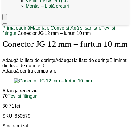
Verificare sistem gaz
Montaj – Listă prețuri
Prima pagină
Materiale Conversii
Apă și sanitare
Țevi și
fitinguri
Conector JG 12 mm – furtun 10 mm
Conector JG 12 mm – furtun 10 mm
Adaugă la lista de dorințe
Adăugat la lista de dorințe
Eliminat
din lista de dorințe
0
Adaugă pentru comparare
Adaugă recenzie
70
Țevi și fitinguri
30,71
lei
SKU: 650579
Stoc epuizat