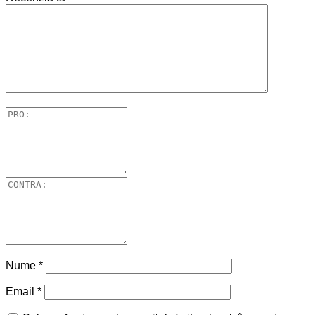
Nume
*
Email
*