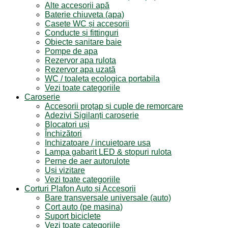
Alte accesorii apă
Baterie chiuveta (apa)
Casete WC și accesorii
Conducte și fittinguri
Obiecte sanitare baie
Pompe de apa
Rezervor apa rulota
Rezervor apa uzată
WC / toaleta ecologica portabila
Vezi toate categoriile
Caroserie
Accesorii proțap și cuple de remorcare
Adezivi Sigilanți caroserie
Blocatori uși
Închizători
Inchizatoare / incuietoare usa
Lampa gabarit LED & stopuri rulota
Perne de aer autorulote
Uși vizitare
Vezi toate categoriile
Corturi Plafon Auto și Accesorii
Bare transversale universale (auto)
Cort auto (pe masina)
Suport biciclete
Vezi toate categoriile