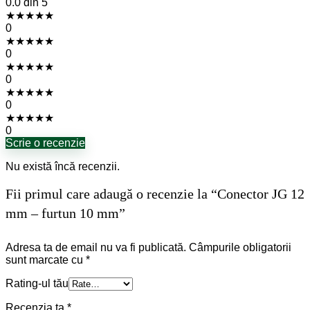
0.0
din 5
★
★
★
★
★
0
★
★
★
★
★
0
★
★
★
★
★
0
★
★
★
★
★
0
★
★
★
★
★
0
Scrie o recenzie
Nu există încă recenzii.
Fii primul care adaugă o recenzie la “Conector JG 12
mm – furtun 10 mm”
Adresa ta de email nu va fi publicată.
Câmpurile obligatorii
sunt marcate cu
*
Rating-ul tău
Recenzia ta
*