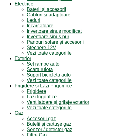
Electrice
Baterii și accesorii
Cabluri și adaptoare
Leduri
Incărcătoare
Invertoare sinus modificat
Invertoare sinus pur
Panouri solare și accesorii
Ștechere 12V
Vezi toate categoriile
Exterior
Set rampe auto
Scara rulota
Suport bicicleta auto
Vezi toate categoriile
Frigidere și Lăzi Frigorifice
Frigidere
Lăzi frigorifice
Ventilatoare și grilaje exterior
Vezi toate categoriile
Gaz
Accesorii gaz
Butelii și cartușe gaz
Senzor / detector gaz
Filtre Gaz