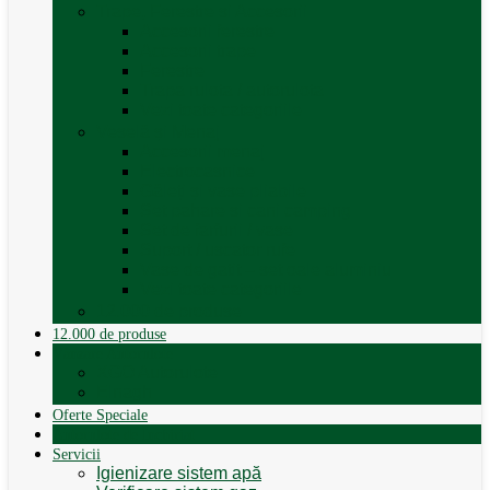
Trape, Ferestre si Accesorii
Accesorii ferestre
Accesorii trape
Ferestre
Trapa rulota / autorulota
Vezi toate categoriile
Veselă și Menaj
Accesorii menaj
Electrocasnice
Găleți și vase pliabile
Set pahare si cani camping
Set de farfurii / vase
Suport / uscator rufe
Vase de gatit – set oale aluminiu
Vezi toate categoriile
12.000 de produse
12.000 de produse
Vânzare Autorulote
XGO Autorulote
Elnagh
Oferte Speciale
Autorulote de Închiriat
Servicii
Igienizare sistem apă