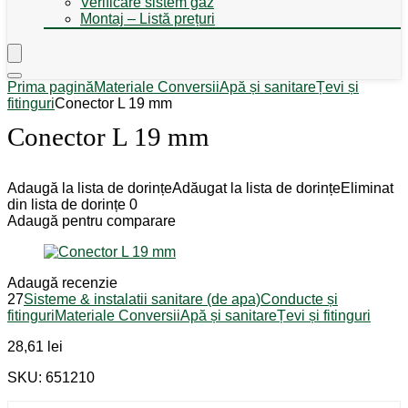
Verificare sistem gaz
Montaj – Listă prețuri
Prima pagină
Materiale Conversii
Apă și sanitare
Țevi și
fitinguri
Conector L 19 mm
Conector L 19 mm
Adaugă la lista de dorințe
Adăugat la lista de dorințe
Eliminat
din lista de dorințe
0
Adaugă pentru comparare
Adaugă recenzie
27
Sisteme & instalatii sanitare (de apa)
Conducte și
fitinguri
Materiale Conversii
Apă și sanitare
Țevi și fitinguri
28,61
lei
SKU: 651210