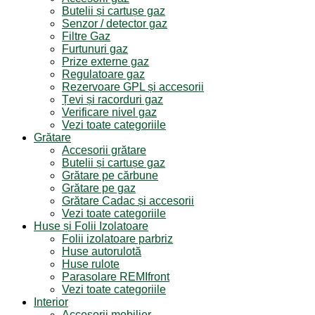
Butelii și cartușe gaz
Senzor / detector gaz
Filtre Gaz
Furtunuri gaz
Prize externe gaz
Regulatoare gaz
Rezervoare GPL și accesorii
Țevi și racorduri gaz
Verificare nivel gaz
Vezi toate categoriile
Grătare
Accesorii grătare
Butelii și cartușe gaz
Grătare pe cărbune
Grătare pe gaz
Grătare Cadac și accesorii
Vezi toate categoriile
Huse și Folii Izolatoare
Folii izolatoare parbriz
Huse autorulotă
Huse rulote
Parasolare REMIfront
Vezi toate categoriile
Interior
Accesorii mobilier