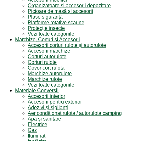
Organizatoare si accesorii depozitare
Picioare de masă și accesorii
Plase siguranță
Platforme rotative scaune
Protecție insecte
Vezi toate categoriile
Marchize, Corturi si Accesorii
Accesorii corturi rulote și autorulote
Accesorii marchize
Corturi autorulote
Corturi rulote
Covor cort rulota
Marchize autorulote
Marchize rulote
Vezi toate categoriile
Materiale Conversii
Accesorii interior
Accesorii pentru exterior
Adezivi și sigilanți
Aer conditionat rulota / autorulota camping
Apă și sanitare
Electrice
Gaz
Iluminat