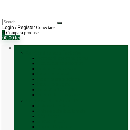
Login / Register
Conectare
0
Compara produse
0
0,00
lei
Categorii
Aer Condiționat și Încălzire
Accesorii aer condiționat
Aparat aer conditionat
Boilere și accesorii
Incalzitor diesel
Incalzitoare electrice
Incalzire pe gaz
Tubulatura aer cald
Vezi toate categoriile
Antene satelit si Smart TV
Antene LTE 5G
Antene satelit automate
SAT finder
Smart TV 12V
Suport TV perete