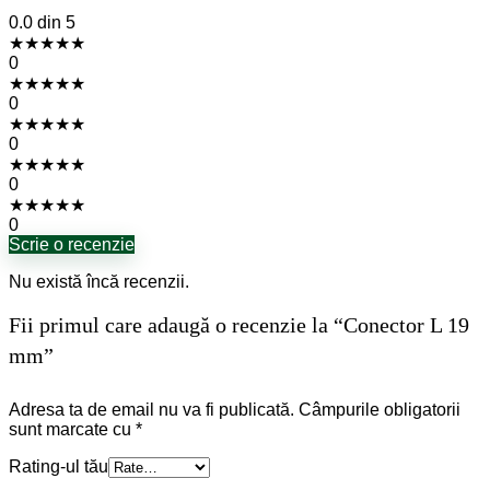
0.0
din 5
★
★
★
★
★
0
★
★
★
★
★
0
★
★
★
★
★
0
★
★
★
★
★
0
★
★
★
★
★
0
Scrie o recenzie
Nu există încă recenzii.
Fii primul care adaugă o recenzie la “Conector L 19
mm”
Adresa ta de email nu va fi publicată.
Câmpurile obligatorii
sunt marcate cu
*
Rating-ul tău