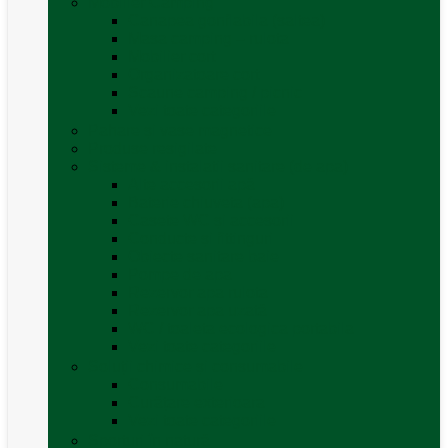
Mobilier Camping
Canapea gonflabila (saltea)
Masa camping – rulota
Mobilier cort
Organizatoare cort
Scaune camping / picnic
Vezi toate categoriile
Pahare și vase magnetice
Produse resigilate
Sisteme & instalatii sanitare (de apa)
Alte accesorii apă
Baterie chiuveta (apa)
Casete WC și accesorii
Conducte și fittinguri
Obiecte sanitare baie
Pompe de apa
Rezervor apa rulota
Rezervor apa uzată
WC / toaleta ecologica portabila
Vezi toate categoriile
Soluții chimice și consumabile
Consumabile
Curățare exterioara
Vezi toate categoriile
Sporturi în natură