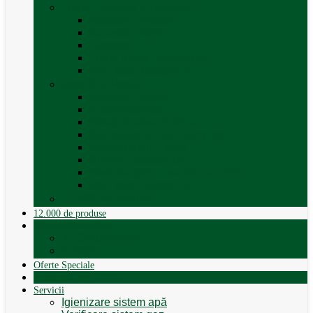
Trape, Ferestre si Accesorii
Accesorii ferestre
Accesorii trape
Ferestre
Trapa rulota / autorulota
Vezi toate categoriile
Veselă și Menaj
Accesorii menaj
Electrocasnice
Găleți și vase pliabile
Set pahare si cani camping
Set de farfurii / vase
Suport / uscator rufe
Vase de gatit – set oale aluminiu
Vezi toate categoriile
12.000 de produse
12.000 de produse
Vânzare Autorulote
XGO Autorulote
Elnagh
Oferte Speciale
Autorulote de Închiriat
Servicii
Igienizare sistem apă