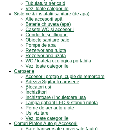
Tubulatura aer cald
Vezi toate categoriile
Sisteme & instalatii sanitare (de apa)
Alte accesorii apă
Baterie chiuveta (apa)
Casete WC și accesorii
Conducte și fittinguri
Obiecte sanitare baie
Pompe de apa
Rezervor apa rulota
Rezervor apa uzată
WC / toaleta ecologica portabila
Vezi toate categoriile
Caroserie
Accesorii proțap și cuple de remorcare
Adezivi Sigilanți caroserie
Blocatori uși
Închizători
Inchizatoare / incuietoare usa
Lampa gabarit LED & stopuri rulota
Perne de aer autorulote
Uși vizitare
Vezi toate categoriile
Corturi Plafon Auto și Accesorii
Bare transversale universale (auto)