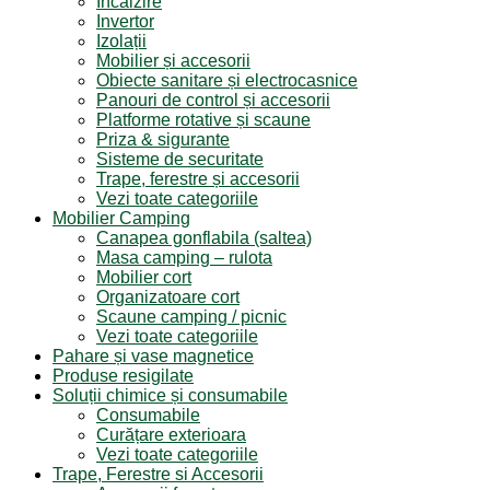
Incălzire
Invertor
Izolații
Mobilier și accesorii
Obiecte sanitare și electrocasnice
Panouri de control și accesorii
Platforme rotative și scaune
Priza & sigurante
Sisteme de securitate
Trape, ferestre și accesorii
Vezi toate categoriile
Mobilier Camping
Canapea gonflabila (saltea)
Masa camping – rulota
Mobilier cort
Organizatoare cort
Scaune camping / picnic
Vezi toate categoriile
Pahare și vase magnetice
Produse resigilate
Soluții chimice și consumabile
Consumabile
Curățare exterioara
Vezi toate categoriile
Trape, Ferestre si Accesorii