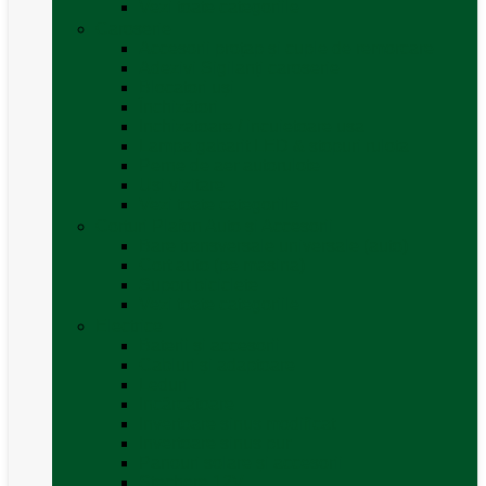
Vezi toate categoriile
Caroserie
Accesorii proțap și cuple de remorcare
Adezivi Sigilanți caroserie
Blocatori uși
Închizători
Inchizatoare / incuietoare usa
Lampa gabarit LED & stopuri rulota
Perne de aer autorulote
Uși vizitare
Vezi toate categoriile
Corturi Plafon Auto și Accesorii
Bare transversale universale (auto)
Cort auto (pe masina)
Suport biciclete
Vezi toate categoriile
Electrice
Baterii și accesorii
Cabluri și adaptoare
Leduri
Incărcătoare
Invertoare sinus modificat
Invertoare sinus pur
Panouri solare și accesorii
Ștechere 12V