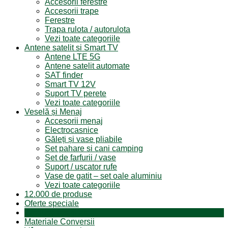
Accesorii ferestre
Accesorii trape
Ferestre
Trapa rulota / autorulota
Vezi toate categoriile
Antene satelit si Smart TV
Antene LTE 5G
Antene satelit automate
SAT finder
Smart TV 12V
Suport TV perete
Vezi toate categoriile
Veselă și Menaj
Accesorii menaj
Electrocasnice
Găleți și vase pliabile
Set pahare si cani camping
Set de farfurii / vase
Suport / uscator rufe
Vase de gatit – set oale aluminiu
Vezi toate categoriile
12.000 de produse
Oferte speciale
Produse resigilate
Materiale Conversii