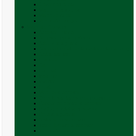
Covor cort rulota
Marchize autorulote
Marchize rulote
Vezi toate categoriile
Materiale Conversii
Accesorii interior
Accesorii pentru exterior
Adezivi și sigilanți
Aer conditionat rulota / autorulota camping
Apă și sanitare
Electrice
Gaz
Iluminat
Incălzire
Invertor
Izolații
Mobilier și accesorii
Obiecte sanitare și electrocasnice
Panouri de control și accesorii
Platforme rotative și scaune
Priza & sigurante
Sisteme de securitate
Trape, ferestre și accesorii
Vezi toate categoriile