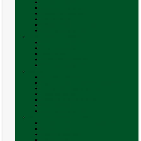
Accesorii grătare
Butelii și cartușe gaz
Grătare pe cărbune
Grătare pe gaz
Grătare Cadac și accesorii
Vezi toate categoriile
Huse și Folii Izolatoare
Folii izolatoare parbriz
Huse autorulotă
Huse rulote
Parasolare REMIfront
Vezi toate categoriile
Interior
Accesorii mobilier
Organizatoare si accesorii depozitare
Picioare de masă și accesorii
Plase siguranță
Platforme rotative scaune
Protecție insecte
Vezi toate categoriile
Marchize, Corturi si Accesorii
Accesorii corturi rulote și autorulote
Accesorii marchize
Corturi autorulote
Corturi rulote