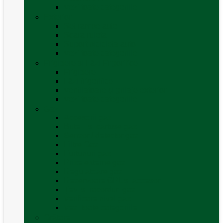
Vezi toate categoriile
Exterior
Set rampe auto
Scara rulota
Suport bicicleta auto
Vezi toate categoriile
Frigidere și Lăzi Frigorifice
Frigidere
Lăzi frigorifice
Ventilatoare și grilaje exterior
Vezi toate categoriile
Gaz
Accesorii gaz
Butelii și cartușe gaz
Senzor / detector gaz
Filtre Gaz
Furtunuri gaz
Prize externe gaz
Regulatoare gaz
Rezervoare GPL și accesorii
Țevi și racorduri gaz
Verificare nivel gaz
Vezi toate categoriile
Grătare