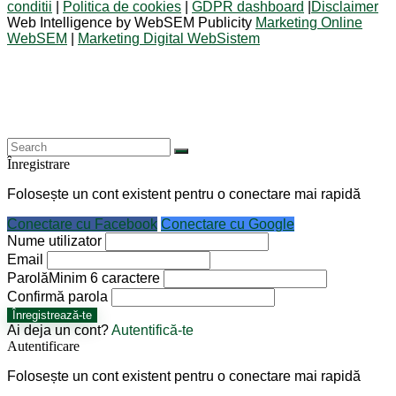
conditii
|
Politica de cookies
|
GDPR dashboard
|
Disclaimer
Web Intelligence by WebSEM Publicity
Marketing Online
WebSEM
|
Marketing Digital WebSistem
Înregistrare
Folosește un cont existent pentru o conectare mai rapidă
Conectare cu Facebook
Conectare cu Google
Nume utilizator
Email
Parolă
Minim 6 caractere
Confirmă parola
Înregistrează-te
Ai deja un cont?
Autentifică-te
Autentificare
Folosește un cont existent pentru o conectare mai rapidă