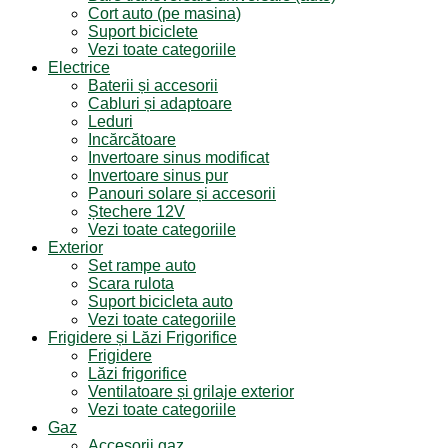
Cort auto (pe masina)
Suport biciclete
Vezi toate categoriile
Electrice
Baterii și accesorii
Cabluri și adaptoare
Leduri
Incărcătoare
Invertoare sinus modificat
Invertoare sinus pur
Panouri solare și accesorii
Ștechere 12V
Vezi toate categoriile
Exterior
Set rampe auto
Scara rulota
Suport bicicleta auto
Vezi toate categoriile
Frigidere și Lăzi Frigorifice
Frigidere
Lăzi frigorifice
Ventilatoare și grilaje exterior
Vezi toate categoriile
Gaz
Accesorii gaz