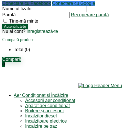
Conectare cu Facebook
Conectare cu Google
Nume utilizator
Parolă
Recuperare parolă
Ține-mă minte
Autentifică-te
Nu ai cont?
Înregistrează-te
Compară produse
Total (
0
)
Compară
0
Aer Condiționat și Încălzire
Accesorii aer condiționat
Aparat aer conditionat
Boilere și accesorii
Incalzitor diesel
Incalzitoare electrice
Incalzire pe gaz