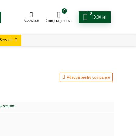
0
0
0,00
lei
Conectare
Compara produse
Servicii
Adaugă pentru comparare
 și scaune