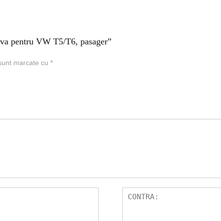
ativa pentru VW T5/T6, pasager”
 sunt marcate cu
*