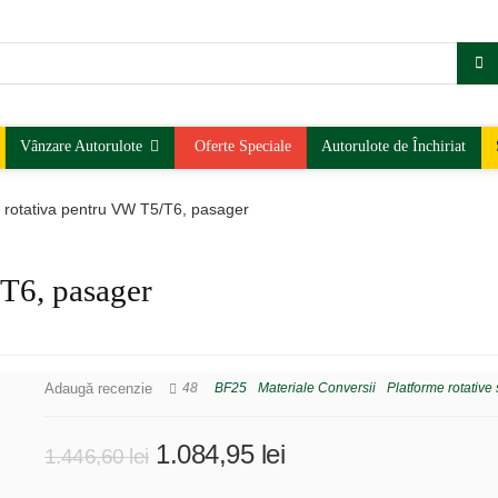
Vânzare Autorulote
Oferte Speciale
Autorulote de Închiriat
 rotativa pentru VW T5/T6, pasager
/T6, pasager
Adaugă recenzie
48
BF25
Materiale Conversii
Platforme rotative
Prețul
Prețul
1.084,95
lei
1.446,60
lei
inițial
curent