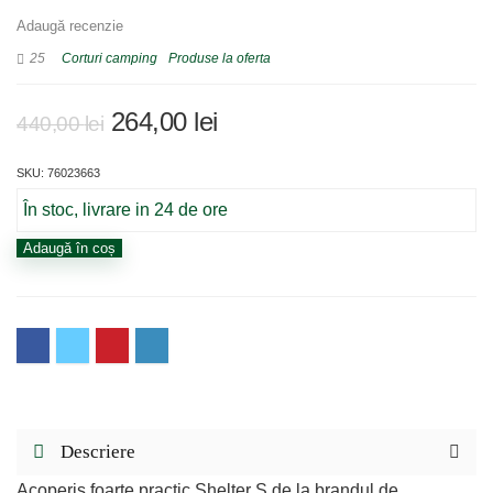
Adaugă recenzie
25
Corturi camping
Produse la oferta
Prețul
Prețul
264,00
lei
440,00
lei
inițial
curent
SKU: 76023663
a
este:
fost:
264,00 lei.
În stoc, livrare in 24 de ore
440,00 lei.
Cantitate
Adaugă în coș
Cort
pt
petreceri
Zulu
Shelter
S,
Descriere
Culoare
Acoperiș foarte practic Shelter S de la brandul de
gri