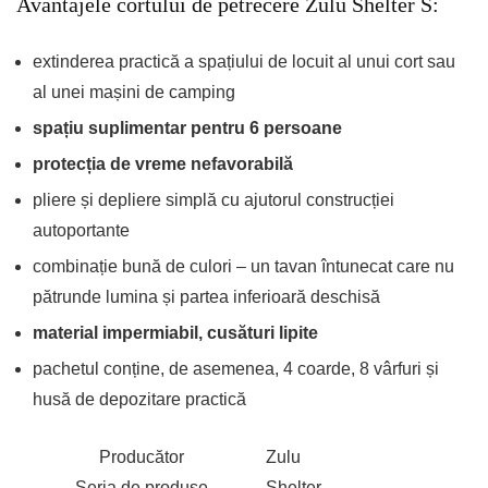
Avantajele cortului de petrecere Zulu Shelter S:
extinderea practică a spațiului de locuit al unui cort sau
al unei mașini de camping
spațiu suplimentar pentru 6 persoane
protecția de vreme nefavorabilă
pliere și depliere simplă cu ajutorul construcției
autoportante
combinație bună de culori – un tavan întunecat care nu
pătrunde lumina și partea inferioară deschisă
material impermiabil, cusături lipite
pachetul conține, de asemenea, 4 coarde, 8 vârfuri și
husă de depozitare practică
Producător
Zulu
Seria de produse
Shelter