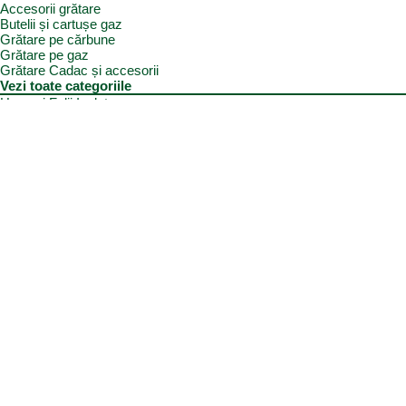
Accesorii grătare
Butelii și cartușe gaz
Grătare pe cărbune
Grătare pe gaz
Grătare Cadac și accesorii
Vezi toate categoriile
Huse și Folii Izolatoare
Folii izolatoare parbriz
Huse autorulotă
Huse rulote
Parasolare REMIfront
Vezi toate categoriile
Interior
Accesorii mobilier
Organizatoare si accesorii depozitare
Picioare de masă și accesorii
Plase siguranță
Platforme rotative scaune
Protecție insecte
Vezi toate categoriile
Marchize, Corturi si Accesorii
Accesorii corturi rulote și autorulote
Accesorii marchize
Corturi autorulote
Corturi rulote
Covor cort rulota