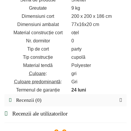
Greutate
9 kg
Dimensiuni cort
200 x 200 x 186 cm
Dimensiuni ambalat
77x16x20 cm
Material construcție cort
oțel
Nr. dormitor
0
Tip de cort
party
Tip construcție
cupolă
Material tendă
Polyester
Culoare
:
gri
Culoare predominantă
:
Gri
Termenul de garanție
24 luni
Recenzii (0)
Recenzii ale utilizatorilor