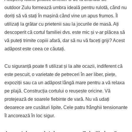
outdoor Zulu formează umbra ideală pentru rulotă, când nu
doriți să vă stați în mașină când vine un apus frumos. Îl
utilizați la grătar cu prietenii sau la jocurile de masă. Ați
descoperit că cortul familiei dvs. este mic și v-ar plăcea să
vă puteți trimite copiii afară, dar să nu vă faceți griji? Acest
adăpost este ceea ce căutați.
Cu siguranță poate fi utilizat și la alte ocazii, indiferent că
este pescuit, o varietate de petreceri în aer liber, piețe,
expoziții sau ca un adăpost lângă mare pentru a vă relaxa
pe plajă. Construcția cortului o reușește oricine. Vă
protejează de soarele fiebinte de vară. Nu vă udați
deoarece are cusături lipite
.
Cele patru frânghii tensionante
îl ancorează în loc sigur.