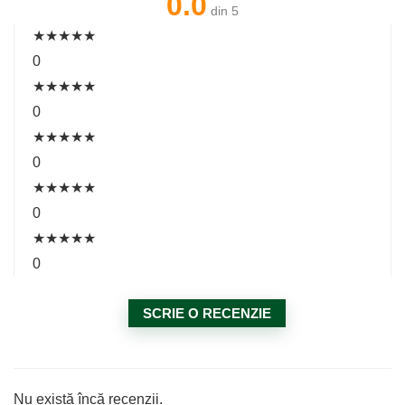
0.0
din 5
★
★
★
★
★
0
★
★
★
★
★
0
★
★
★
★
★
0
★
★
★
★
★
0
★
★
★
★
★
0
SCRIE O RECENZIE
Nu există încă recenzii.