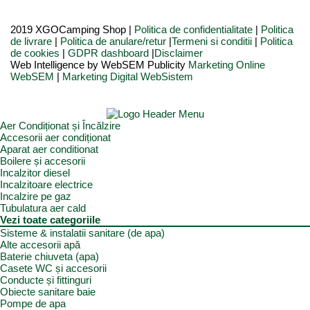
2019 XGOCamping Shop |
Politica de confidentialitate
|
Politica
de livrare
|
Politica de anulare/retur
|
Termeni si conditii
|
Politica
de cookies
|
GDPR dashboard
|
Disclaimer
Web Intelligence by WebSEM Publicity
Marketing Online
WebSEM
|
Marketing Digital WebSistem
Aer Condiționat și Încălzire
Accesorii aer condiționat
Aparat aer conditionat
Boilere și accesorii
Incalzitor diesel
Incalzitoare electrice
Incalzire pe gaz
Tubulatura aer cald
Vezi toate categoriile
Sisteme & instalatii sanitare (de apa)
Alte accesorii apă
Baterie chiuveta (apa)
Casete WC și accesorii
Conducte și fittinguri
Obiecte sanitare baie
Pompe de apa