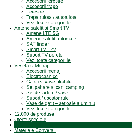
Accesorii ferestre
Accesorii trape
Ferestre
Trapa rulota / autorulota
Vezi toate categoriile
Antene satelit si Smart TV
Antene LTE 5G
Antene satelit automate
SAT finder
Smart TV 12V
Suport TV perete
Vezi toate categoriile
Veselă și Menaj
Accesorii menaj
Electrocasnice
Găleți și vase pliabile
Set pahare si cani camping
Set de farfurii / vase
Suport / uscator rufe
Vase de gatit – set oale aluminiu
Vezi toate categoriile
12.000 de produse
Oferte speciale
Produse resigilate
Materiale Conversii