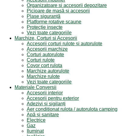
Organizatoare si accesorii depozitare
Picioare de masă și accesorii
Plase siguranță
Platforme rotative scaune
Protecție insecte
Vezi toate categoriile
Marchize, Corturi si Accesorii
Accesorii corturi rulote și autorulote
Accesorii marchize
Corturi autorulote
Corturi rulote
Covor cort rulota
Marchize autorulote
Marchize rulote
Vezi toate categoriile
Materiale Conversii
Accesorii interior
Accesorii pentru exterior
Adezivi și sigilanți
Aer conditionat rulota / autorulota camping
Apă și sanitare
Electrice
Gaz
Iluminat