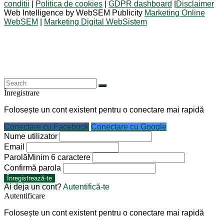
conditii
|
Politica de cookies
|
GDPR dashboard
|
Disclaimer
Web Intelligence by WebSEM Publicity
Marketing Online
WebSEM
|
Marketing Digital WebSistem
Înregistrare
Folosește un cont existent pentru o conectare mai rapidă
Conectare cu Facebook
Conectare cu Google
Nume utilizator
Email
Parolă
Minim 6 caractere
Confirmă parola
Înregistrează-te
Ai deja un cont?
Autentifică-te
Autentificare
Folosește un cont existent pentru o conectare mai rapidă