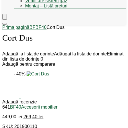
Verificare sistem gaz
Montaj – Listă prețuri
Prima pagină
BF
BF40
Cort Dus
Cort Dus
Adaugă la lista de dorințe
Adăugat la lista de dorințe
Eliminat
din lista de dorințe
0
Adaugă pentru comparare
- 40%
Adaugă recenzie
641
BF40
Accesorii mobilier
Prețul
Prețul
449,00
lei
269,40
lei
inițial
curent
SKU: 201900110
a
este: