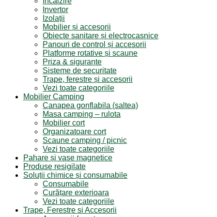
Incălzire
Invertor
Izolații
Mobilier și accesorii
Obiecte sanitare și electrocasnice
Panouri de control și accesorii
Platforme rotative și scaune
Priza & sigurante
Sisteme de securitate
Trape, ferestre și accesorii
Vezi toate categoriile
Mobilier Camping
Canapea gonflabila (saltea)
Masa camping – rulota
Mobilier cort
Organizatoare cort
Scaune camping / picnic
Vezi toate categoriile
Pahare și vase magnetice
Produse resigilate
Soluții chimice și consumabile
Consumabile
Curățare exterioara
Vezi toate categoriile
Trape, Ferestre si Accesorii