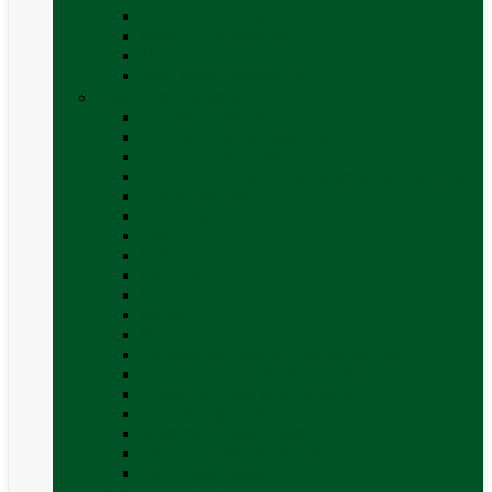
Covor cort rulota
Marchize autorulote
Marchize rulote
Vezi toate categoriile
Materiale Conversii
Accesorii interior
Accesorii pentru exterior
Adezivi și sigilanți
Aer conditionat rulota / autorulota camping
Apă și sanitare
Electrice
Gaz
Iluminat
Incălzire
Invertor
Izolații
Mobilier și accesorii
Obiecte sanitare și electrocasnice
Panouri de control și accesorii
Platforme rotative și scaune
Priza & sigurante
Sisteme de securitate
Trape, ferestre și accesorii
Vezi toate categoriile