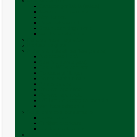
Mobilier Camping
Canapea gonflabila (saltea)
Masa camping – rulota
Mobilier cort
Organizatoare cort
Scaune camping / picnic
Vezi toate categoriile
Pahare și vase magnetice
Produse resigilate
Sisteme & instalatii sanitare (de apa)
Alte accesorii apă
Baterie chiuveta (apa)
Casete WC și accesorii
Conducte și fittinguri
Obiecte sanitare baie
Pompe de apa
Rezervor apa rulota
Rezervor apa uzată
WC / toaleta ecologica portabila
Vezi toate categoriile
Soluții chimice și consumabile
Consumabile
Curățare exterioara
Vezi toate categoriile
Sporturi în natură