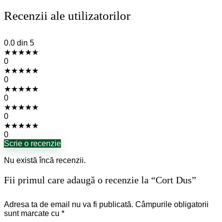
Recenzii ale utilizatorilor
0.0
din 5
★
★
★
★
★
0
★
★
★
★
★
0
★
★
★
★
★
0
★
★
★
★
★
0
★
★
★
★
★
0
Scrie o recenzie
Nu există încă recenzii.
Fii primul care adaugă o recenzie la “Cort Dus”
Adresa ta de email nu va fi publicată.
Câmpurile obligatorii
sunt marcate cu
*