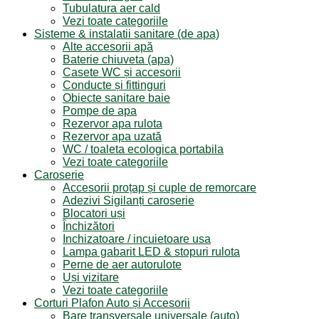
Tubulatura aer cald
Vezi toate categoriile
Sisteme & instalatii sanitare (de apa)
Alte accesorii apă
Baterie chiuveta (apa)
Casete WC și accesorii
Conducte și fittinguri
Obiecte sanitare baie
Pompe de apa
Rezervor apa rulota
Rezervor apa uzată
WC / toaleta ecologica portabila
Vezi toate categoriile
Caroserie
Accesorii proțap și cuple de remorcare
Adezivi Sigilanți caroserie
Blocatori uși
Închizători
Inchizatoare / incuietoare usa
Lampa gabarit LED & stopuri rulota
Perne de aer autorulote
Uși vizitare
Vezi toate categoriile
Corturi Plafon Auto și Accesorii
Bare transversale universale (auto)