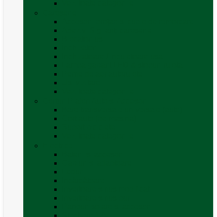
Vezi toate categoriile
Caroserie
Accesorii proțap și cuple de remorcare
Adezivi Sigilanți caroserie
Blocatori uși
Închizători
Inchizatoare / incuietoare usa
Lampa gabarit LED & stopuri rulota
Perne de aer autorulote
Uși vizitare
Vezi toate categoriile
Corturi Plafon Auto și Accesorii
Bare transversale universale (auto)
Cort auto (pe masina)
Suport biciclete
Vezi toate categoriile
Electrice
Baterii și accesorii
Cabluri și adaptoare
Leduri
Incărcătoare
Invertoare sinus modificat
Invertoare sinus pur
Panouri solare și accesorii
Ștechere 12V