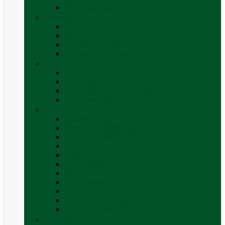
Vezi toate categoriile
Exterior
Set rampe auto
Scara rulota
Suport bicicleta auto
Vezi toate categoriile
Frigidere și Lăzi Frigorifice
Frigidere
Lăzi frigorifice
Ventilatoare și grilaje exterior
Vezi toate categoriile
Gaz
Accesorii gaz
Butelii și cartușe gaz
Senzor / detector gaz
Filtre Gaz
Furtunuri gaz
Prize externe gaz
Regulatoare gaz
Rezervoare GPL și accesorii
Țevi și racorduri gaz
Verificare nivel gaz
Vezi toate categoriile
Grătare