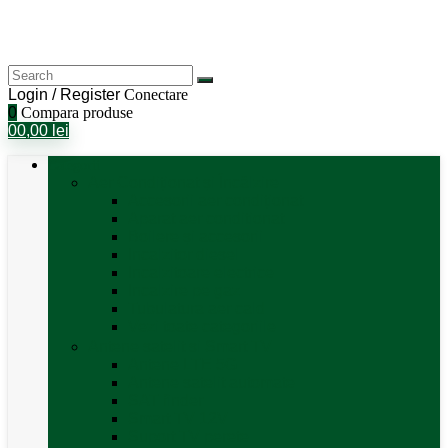
Login / Register
Conectare
0
Compara produse
0
0,00
lei
Categorii
Aer Condiționat și Încălzire
Accesorii aer condiționat
Aparat aer conditionat
Boilere și accesorii
Incalzitor diesel
Incalzitoare electrice
Incalzire pe gaz
Tubulatura aer cald
Vezi toate categoriile
Antene satelit si Smart TV
Antene LTE 5G
Antene satelit automate
SAT finder
Smart TV 12V
Suport TV perete