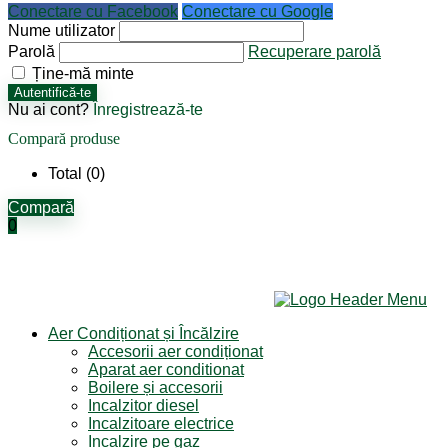
Conectare cu Facebook
Conectare cu Google
Nume utilizator
Parolă
Recuperare parolă
Ține-mă minte
Autentifică-te
Nu ai cont?
Înregistrează-te
Compară produse
Total (
0
)
Compară
0
Aer Condiționat și Încălzire
Accesorii aer condiționat
Aparat aer conditionat
Boilere și accesorii
Incalzitor diesel
Incalzitoare electrice
Incalzire pe gaz