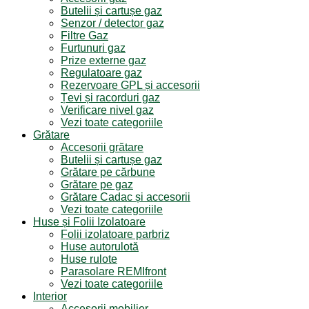
Butelii și cartușe gaz
Senzor / detector gaz
Filtre Gaz
Furtunuri gaz
Prize externe gaz
Regulatoare gaz
Rezervoare GPL și accesorii
Țevi și racorduri gaz
Verificare nivel gaz
Vezi toate categoriile
Grătare
Accesorii grătare
Butelii și cartușe gaz
Grătare pe cărbune
Grătare pe gaz
Grătare Cadac și accesorii
Vezi toate categoriile
Huse și Folii Izolatoare
Folii izolatoare parbriz
Huse autorulotă
Huse rulote
Parasolare REMIfront
Vezi toate categoriile
Interior
Accesorii mobilier