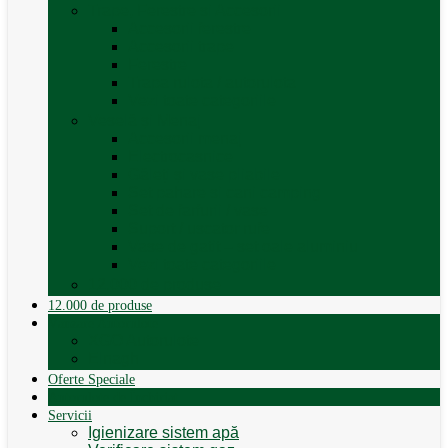
Trape, Ferestre si Accesorii
Accesorii ferestre
Accesorii trape
Ferestre
Trapa rulota / autorulota
Vezi toate categoriile
Veselă și Menaj
Accesorii menaj
Electrocasnice
Găleți și vase pliabile
Set pahare si cani camping
Set de farfurii / vase
Suport / uscator rufe
Vase de gatit – set oale aluminiu
Vezi toate categoriile
12.000 de produse
12.000 de produse
Vânzare Autorulote
XGO Autorulote
Elnagh
Oferte Speciale
Autorulote de Închiriat
Servicii
Igienizare sistem apă