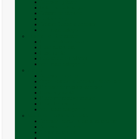
Accesorii grătare
Butelii și cartușe gaz
Grătare pe cărbune
Grătare pe gaz
Grătare Cadac și accesorii
Vezi toate categoriile
Huse și Folii Izolatoare
Folii izolatoare parbriz
Huse autorulotă
Huse rulote
Parasolare REMIfront
Vezi toate categoriile
Interior
Accesorii mobilier
Organizatoare si accesorii depozitare
Picioare de masă și accesorii
Plase siguranță
Platforme rotative scaune
Protecție insecte
Vezi toate categoriile
Marchize, Corturi si Accesorii
Accesorii corturi rulote și autorulote
Accesorii marchize
Corturi autorulote
Corturi rulote