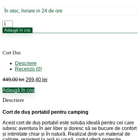
fost:
269,40 lei.
449,00 lei.
În stoc, livrare in 24 de ore
Cantitate
Cort
Adaugă în coș
Dus
Cort Dus
Descriere
Recenzii (0)
Prețul
Prețul
449,00
lei
269,40
lei
inițial
curent
Adaugă în coș
a
este:
fost:
269,40 lei.
Descriere
449,00 lei.
Cort de duș portabil pentru camping
Acest cort de duș portabil este soluția ideală pentru cei care
iubesc aventura în aer liber și doresc să se bucure de confort
și intimitate chiar și în natură. Realizat dintr-un material de
calitate, rezistent la apă și uzură, cortul oferă protecție