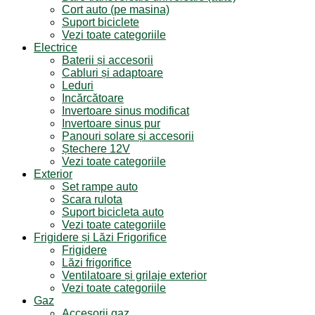
Cort auto (pe masina)
Suport biciclete
Vezi toate categoriile
Electrice
Baterii și accesorii
Cabluri și adaptoare
Leduri
Incărcătoare
Invertoare sinus modificat
Invertoare sinus pur
Panouri solare și accesorii
Ștechere 12V
Vezi toate categoriile
Exterior
Set rampe auto
Scara rulota
Suport bicicleta auto
Vezi toate categoriile
Frigidere și Lăzi Frigorifice
Frigidere
Lăzi frigorifice
Ventilatoare și grilaje exterior
Vezi toate categoriile
Gaz
Accesorii gaz