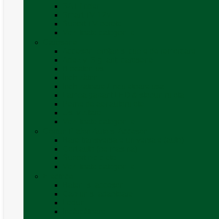
SAT finder
Smart TV 12V
Suport TV perete
Vezi toate categoriile
Caroserie
Accesorii proțap și cuple de remorcare
Adezivi Sigilanți caroserie
Blocatori uși
Închizători
Inchizatoare / incuietoare usa
Lampa gabarit LED & stopuri rulota
Perne de aer autorulote
Uși vizitare
Vezi toate categoriile
Corturi Plafon Auto și Accesorii
Bare transversale universale (auto)
Cort auto (pe masina)
Suport biciclete
Vezi toate categoriile
Electrice
Baterii și accesorii
Cabluri și adaptoare
Leduri
Incărcătoare