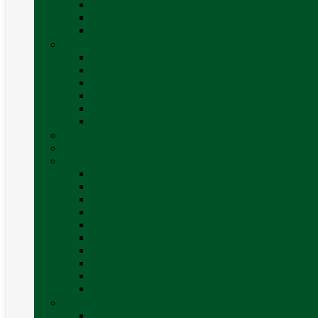
Sisteme de securitate
Trape, ferestre și accesorii
Vezi toate categoriile
Mobilier Camping
Canapea gonflabila (saltea)
Masa camping – rulota
Mobilier cort
Organizatoare cort
Scaune camping / picnic
Vezi toate categoriile
Pahare și vase magnetice
Produse resigilate
Sisteme & instalatii sanitare (de apa)
Alte accesorii apă
Baterie chiuveta (apa)
Casete WC și accesorii
Conducte și fittinguri
Obiecte sanitare baie
Pompe de apa
Rezervor apa rulota
Rezervor apa uzată
WC / toaleta ecologica portabila
Vezi toate categoriile
Soluții chimice și consumabile
Consumabile