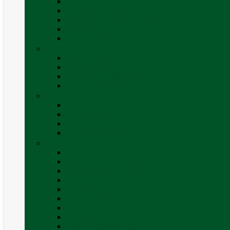
Invertoare sinus modificat
Invertoare sinus pur
Panouri solare și accesorii
Ștechere 12V
Vezi toate categoriile
Exterior
Set rampe auto
Scara rulota
Suport bicicleta auto
Vezi toate categoriile
Frigidere și Lăzi Frigorifice
Frigidere
Lăzi frigorifice
Ventilatoare și grilaje exterior
Vezi toate categoriile
Gaz
Accesorii gaz
Butelii și cartușe gaz
Senzor / detector gaz
Filtre Gaz
Furtunuri gaz
Prize externe gaz
Regulatoare gaz
Rezervoare GPL și accesorii
Țevi și racorduri gaz