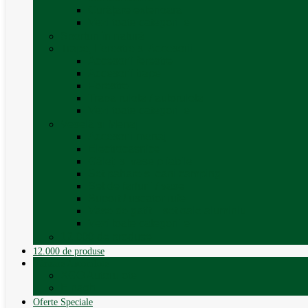
Curățare exterioara
Vezi toate categoriile
Sporturi în natură
Trape, Ferestre si Accesorii
Accesorii ferestre
Accesorii trape
Ferestre
Trapa rulota / autorulota
Vezi toate categoriile
Veselă și Menaj
Accesorii menaj
Electrocasnice
Găleți și vase pliabile
Set pahare si cani camping
Set de farfurii / vase
Suport / uscator rufe
Vase de gatit – set oale aluminiu
Vezi toate categoriile
12.000 de produse
12.000 de produse
Vânzare Autorulote
XGO Autorulote
Elnagh
Oferte Speciale