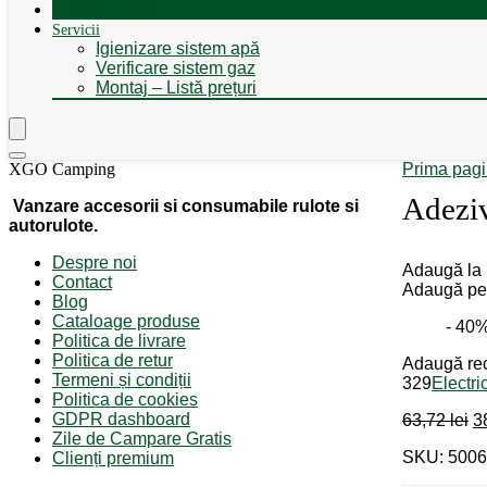
Autorulote de Închiriat
Servicii
Igienizare sistem apă
Verificare sistem gaz
Montaj – Listă prețuri
XGO Camping
Prima pag
Adezi
Vanzare accesorii si consumabile rulote si
autorulote.
Despre noi
Adaugă la l
Contact
Adaugă pe
Blog
Cataloage produse
- 40
Politica de livrare
Politica de retur
Adaugă re
Termeni și condiții
329
Electri
Politica de cookies
GDPR dashboard
Pr
63,72
lei
3
Zile de Campare Gratis
in
SKU: 500
Clienți premium
a
fo