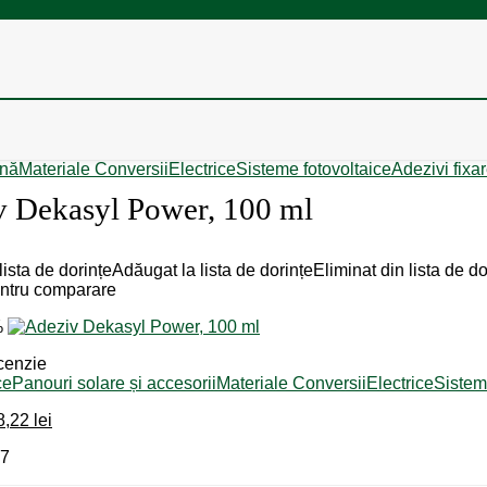
ină
Materiale Conversii
Electrice
Sisteme fotovoltaice
Adezivi fixa
v Dekasyl Power, 100 ml
ista de dorințe
Adăugat la lista de dorințe
Eliminat din lista de do
ntru comparare
%
cenzie
ce
Panouri solare și accesorii
Materiale Conversii
Electrice
Sistem
ețul
Prețul
8,22
lei
ițial
curent
67
este:
st:
38,22 lei.