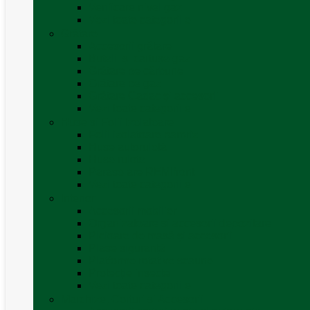
Verificare nivel gaz
Vezi toate categoriile
Grătare
Accesorii grătare
Butelii și cartușe gaz
Grătare pe cărbune
Grătare pe gaz
Grătare Cadac și accesorii
Vezi toate categoriile
Huse și Folii Izolatoare
Folii izolatoare parbriz
Huse autorulotă
Huse rulote
Parasolare REMIfront
Vezi toate categoriile
Interior
Accesorii mobilier
Organizatoare si accesorii depozitare
Picioare de masă și accesorii
Plase siguranță
Platforme rotative scaune
Protecție insecte
Vezi toate categoriile
Marchize, Corturi si Accesorii