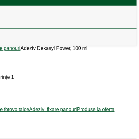
re panouri
Adeziv Dekasyl Power, 100 ml
rințe
1
e fotovoltaice
Adezivi fixare panouri
Produse la oferta