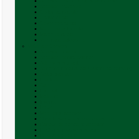
Accesorii corturi rulote și autorulote
Accesorii marchize
Corturi autorulote
Corturi rulote
Covor cort rulota
Marchize autorulote
Marchize rulote
Vezi toate categoriile
Materiale Conversii
Accesorii interior
Accesorii pentru exterior
Adezivi și sigilanți
Aer conditionat rulota / autorulota camping
Apă și sanitare
Electrice
Gaz
Iluminat
Incălzire
Invertor
Izolații
Mobilier și accesorii
Obiecte sanitare și electrocasnice
Panouri de control și accesorii
Platforme rotative și scaune
Priza & sigurante