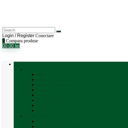
Login / Register
Conectare
0
Compara produse
0
0,00
lei
Categorii
Aer Condiționat și Încălzire
Accesorii aer condiționat
Aparat aer conditionat
Boilere și accesorii
Incalzitor diesel
Incalzitoare electrice
Incalzire pe gaz
Tubulatura aer cald
Vezi toate categoriile
Antene satelit si Smart TV
Antene LTE 5G
Antene satelit automate