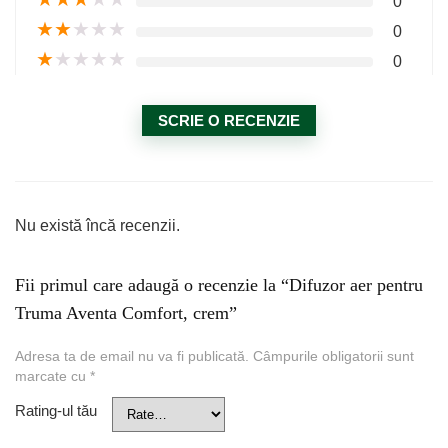
0
★
★
★
★
★
0
★
★
★
★
★
0
SCRIE O RECENZIE
Nu există încă recenzii.
Fii primul care adaugă o recenzie la “Difuzor aer pentru
Truma Aventa Comfort, crem”
Adresa ta de email nu va fi publicată.
Câmpurile obligatorii sunt
marcate cu
*
Rating-ul tău