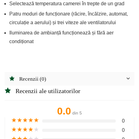
Selectează temperatura camerei în trepte de un grad
Patru moduri de funcționare (răcire, încălzire, automat,
circulație a aerului) și trei viteze ale ventilatorului
Iluminarea de ambianță funcționează și fără aer
condiționat
Recenzii (0)
Recenzii ale utilizatorilor
0.0
din 5
★
★
★
★
★
0
★
★
★
★
★
0
★
★
★
★
★