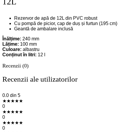
12L
Rezervor de apă de 12L din PVC robust
Cu pompă de picior, cap de duș și furtun (195 cm)
Geantă de ambalare inclusă
Înălțime:
240 mm
Lățime:
100 mm
Culoare:
albastru
Conținut în litri:
12 l
Recenzii (0)
Recenzii ale utilizatorilor
0.0
din 5
★
★
★
★
★
0
★
★
★
★
★
0
★
★
★
★
★
0