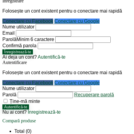
Înregistrare
Folosește un cont existent pentru o conectare mai rapidă
Conectare cu Facebook
Conectare cu Google
Nume utilizator
Email
Parolă
Minim 6 caractere
Confirmă parola
Înregistrează-te
Ai deja un cont?
Autentifică-te
Autentificare
Folosește un cont existent pentru o conectare mai rapidă
Conectare cu Facebook
Conectare cu Google
Nume utilizator
Parolă
Recuperare parolă
Ține-mă minte
Autentifică-te
Nu ai cont?
Înregistrează-te
Compară produse
Total (
0
)