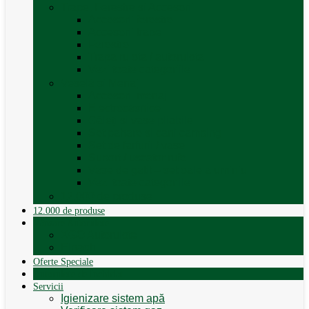
Trape, Ferestre si Accesorii
Accesorii ferestre
Accesorii trape
Ferestre
Trapa rulota / autorulota
Vezi toate categoriile
Veselă și Menaj
Accesorii menaj
Electrocasnice
Găleți și vase pliabile
Set pahare si cani camping
Set de farfurii / vase
Suport / uscator rufe
Vase de gatit – set oale aluminiu
Vezi toate categoriile
12.000 de produse
12.000 de produse
Vânzare Autorulote
XGO Autorulote
Elnagh
Oferte Speciale
Autorulote de Închiriat
Servicii
Igienizare sistem apă