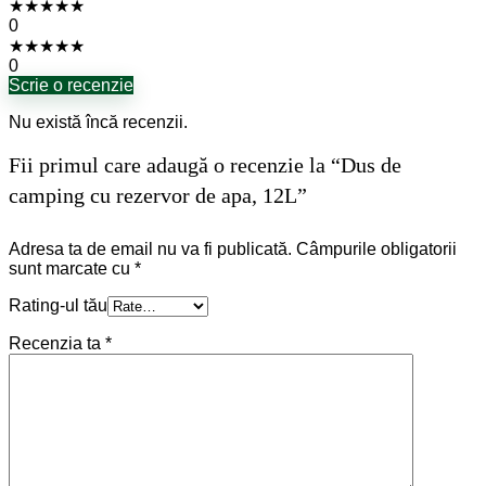
★
★
★
★
★
0
★
★
★
★
★
0
Scrie o recenzie
Nu există încă recenzii.
Fii primul care adaugă o recenzie la “Dus de
camping cu rezervor de apa, 12L”
Adresa ta de email nu va fi publicată.
Câmpurile obligatorii
sunt marcate cu
*
Rating-ul tău
Recenzia ta
*