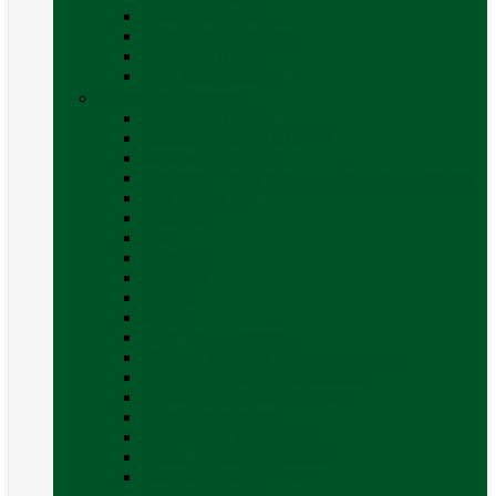
Covor cort rulota
Marchize autorulote
Marchize rulote
Vezi toate categoriile
Materiale Conversii
Accesorii interior
Accesorii pentru exterior
Adezivi și sigilanți
Aer conditionat rulota / autorulota camping
Apă și sanitare
Electrice
Gaz
Iluminat
Incălzire
Invertor
Izolații
Mobilier și accesorii
Obiecte sanitare și electrocasnice
Panouri de control și accesorii
Platforme rotative și scaune
Priza & sigurante
Sisteme de securitate
Trape, ferestre și accesorii
Vezi toate categoriile