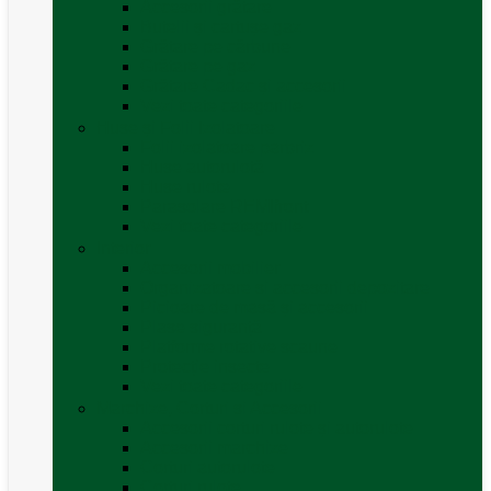
Accesorii grătare
Butelii și cartușe gaz
Grătare pe cărbune
Grătare pe gaz
Grătare Cadac și accesorii
Vezi toate categoriile
Huse și Folii Izolatoare
Folii izolatoare parbriz
Huse autorulotă
Huse rulote
Parasolare REMIfront
Vezi toate categoriile
Interior
Accesorii mobilier
Organizatoare si accesorii depozitare
Picioare de masă și accesorii
Plase siguranță
Platforme rotative scaune
Protecție insecte
Vezi toate categoriile
Marchize, Corturi si Accesorii
Accesorii corturi rulote și autorulote
Accesorii marchize
Corturi autorulote
Corturi rulote