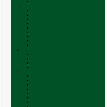
Vezi toate categoriile
Caroserie
Accesorii proțap și cuple de remorcare
Adezivi Sigilanți caroserie
Blocatori uși
Închizători
Inchizatoare / incuietoare usa
Lampa gabarit LED & stopuri rulota
Perne de aer autorulote
Uși vizitare
Vezi toate categoriile
Corturi Plafon Auto și Accesorii
Bare transversale universale (auto)
Cort auto (pe masina)
Suport biciclete
Vezi toate categoriile
Electrice
Baterii și accesorii
Cabluri și adaptoare
Leduri
Incărcătoare
Invertoare sinus modificat
Invertoare sinus pur
Panouri solare și accesorii
Ștechere 12V