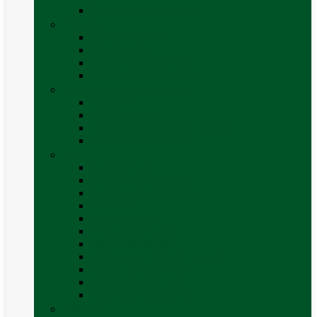
Vezi toate categoriile
Exterior
Set rampe auto
Scara rulota
Suport bicicleta auto
Vezi toate categoriile
Frigidere și Lăzi Frigorifice
Frigidere
Lăzi frigorifice
Ventilatoare și grilaje exterior
Vezi toate categoriile
Gaz
Accesorii gaz
Butelii și cartușe gaz
Senzor / detector gaz
Filtre Gaz
Furtunuri gaz
Prize externe gaz
Regulatoare gaz
Rezervoare GPL și accesorii
Țevi și racorduri gaz
Verificare nivel gaz
Vezi toate categoriile
Grătare