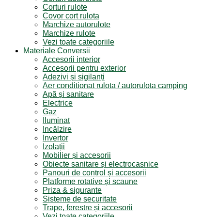
Corturi rulote
Covor cort rulota
Marchize autorulote
Marchize rulote
Vezi toate categoriile
Materiale Conversii
Accesorii interior
Accesorii pentru exterior
Adezivi și sigilanți
Aer conditionat rulota / autorulota camping
Apă și sanitare
Electrice
Gaz
Iluminat
Incălzire
Invertor
Izolații
Mobilier și accesorii
Obiecte sanitare și electrocasnice
Panouri de control și accesorii
Platforme rotative și scaune
Priza & sigurante
Sisteme de securitate
Trape, ferestre și accesorii
Vezi toate categoriile