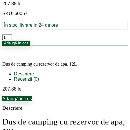
207,88
lei
SKU: 60057
În stoc, livrare in 24 de ore
Cantitate
Dus
Adaugă în coș
de
camping
cu
rezervor
Dus de camping cu rezervor de apa, 12L
de
apa,
Descriere
12L
Recenzii (0)
207,88
lei
Adaugă în coș
Descriere
Dus de camping cu rezervor de apa,