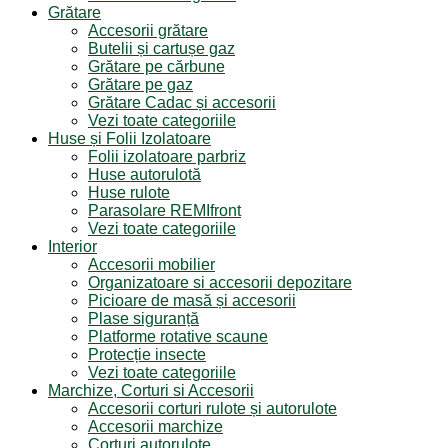
Grătare
Accesorii grătare
Butelii și cartușe gaz
Grătare pe cărbune
Grătare pe gaz
Grătare Cadac și accesorii
Vezi toate categoriile
Huse și Folii Izolatoare
Folii izolatoare parbriz
Huse autorulotă
Huse rulote
Parasolare REMIfront
Vezi toate categoriile
Interior
Accesorii mobilier
Organizatoare si accesorii depozitare
Picioare de masă și accesorii
Plase siguranță
Platforme rotative scaune
Protecție insecte
Vezi toate categoriile
Marchize, Corturi si Accesorii
Accesorii corturi rulote și autorulote
Accesorii marchize
Corturi autorulote