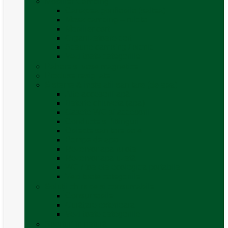
Mobilier Camping
Canapea gonflabila (saltea)
Masa camping – rulota
Mobilier cort
Organizatoare cort
Scaune camping / picnic
Vezi toate categoriile
Pahare și vase magnetice
Produse resigilate
Sisteme & instalatii sanitare (de apa)
Alte accesorii apă
Baterie chiuveta (apa)
Casete WC și accesorii
Conducte și fittinguri
Obiecte sanitare baie
Pompe de apa
Rezervor apa rulota
Rezervor apa uzată
WC / toaleta ecologica portabila
Vezi toate categoriile
Soluții chimice și consumabile
Consumabile
Curățare exterioara
Vezi toate categoriile
Sporturi în natură