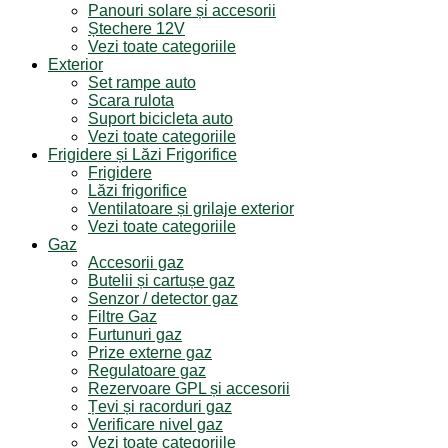
Panouri solare și accesorii
Ștechere 12V
Vezi toate categoriile
Exterior
Set rampe auto
Scara rulota
Suport bicicleta auto
Vezi toate categoriile
Frigidere și Lăzi Frigorifice
Frigidere
Lăzi frigorifice
Ventilatoare și grilaje exterior
Vezi toate categoriile
Gaz
Accesorii gaz
Butelii și cartușe gaz
Senzor / detector gaz
Filtre Gaz
Furtunuri gaz
Prize externe gaz
Regulatoare gaz
Rezervoare GPL și accesorii
Țevi și racorduri gaz
Verificare nivel gaz
Vezi toate categoriile