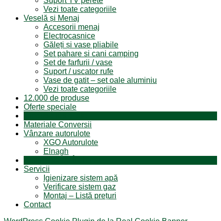
Suport TV perete
Vezi toate categoriile
Veselă și Menaj
Accesorii menaj
Electrocasnice
Găleți și vase pliabile
Set pahare si cani camping
Set de farfurii / vase
Suport / uscator rufe
Vase de gatit – set oale aluminiu
Vezi toate categoriile
12.000 de produse
Oferte speciale
Produse resigilate
Materiale Conversii
Vânzare autorulote
XGO Autorulote
Elnagh
Autorulote de Închiriat
Servicii
Igienizare sistem apă
Verificare sistem gaz
Montaj – Listă prețuri
Contact