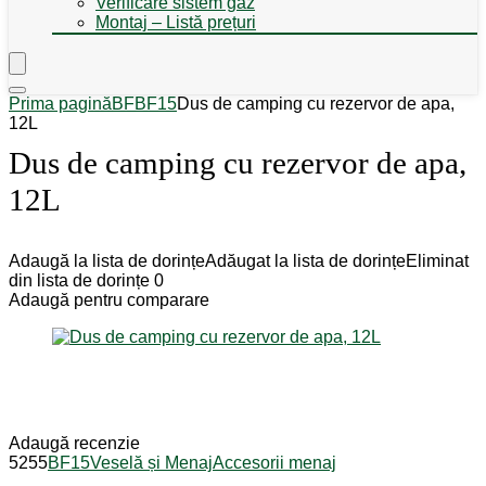
Verificare sistem gaz
Montaj – Listă prețuri
Prima pagină
BF
BF15
Dus de camping cu rezervor de apa,
12L
Dus de camping cu rezervor de apa,
12L
Adaugă la lista de dorințe
Adăugat la lista de dorințe
Eliminat
din lista de dorințe
0
Adaugă pentru comparare
Adaugă recenzie
5255
BF15
Veselă și Menaj
Accesorii menaj