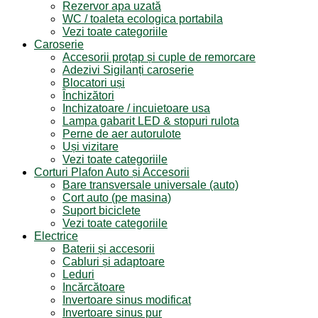
Rezervor apa uzată
WC / toaleta ecologica portabila
Vezi toate categoriile
Caroserie
Accesorii proțap și cuple de remorcare
Adezivi Sigilanți caroserie
Blocatori uși
Închizători
Inchizatoare / incuietoare usa
Lampa gabarit LED & stopuri rulota
Perne de aer autorulote
Uși vizitare
Vezi toate categoriile
Corturi Plafon Auto și Accesorii
Bare transversale universale (auto)
Cort auto (pe masina)
Suport biciclete
Vezi toate categoriile
Electrice
Baterii și accesorii
Cabluri și adaptoare
Leduri
Incărcătoare
Invertoare sinus modificat
Invertoare sinus pur