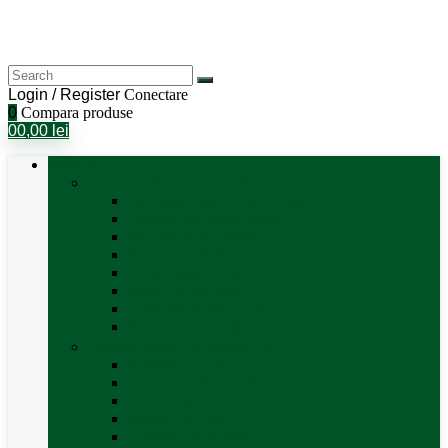
Login / Register
Conectare
0
Compara produse
0
0,00
lei
Categorii
Aer Condiționat și Încălzire
Accesorii aer condiționat
Aparat aer conditionat
Boilere și accesorii
Incalzitor diesel
Incalzitoare electrice
Incalzire pe gaz
Tubulatura aer cald
Vezi toate categoriile
Antene satelit si Smart TV
Antene LTE 5G
Antene satelit automate
SAT finder
Smart TV 12V
Suport TV perete