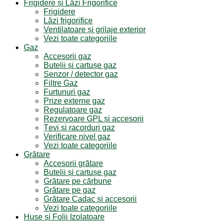
Frigidere și Lăzi Frigorifice
Frigidere
Lăzi frigorifice
Ventilatoare și grilaje exterior
Vezi toate categoriile
Gaz
Accesorii gaz
Butelii și cartușe gaz
Senzor / detector gaz
Filtre Gaz
Furtunuri gaz
Prize externe gaz
Regulatoare gaz
Rezervoare GPL și accesorii
Țevi și racorduri gaz
Verificare nivel gaz
Vezi toate categoriile
Grătare
Accesorii grătare
Butelii și cartușe gaz
Grătare pe cărbune
Grătare pe gaz
Grătare Cadac și accesorii
Vezi toate categoriile
Huse și Folii Izolatoare