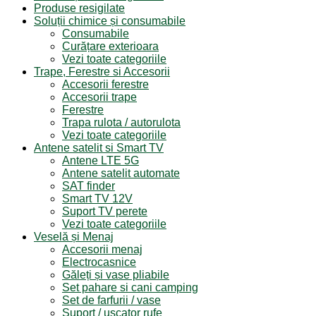
Produse resigilate
Soluții chimice și consumabile
Consumabile
Curățare exterioara
Vezi toate categoriile
Trape, Ferestre si Accesorii
Accesorii ferestre
Accesorii trape
Ferestre
Trapa rulota / autorulota
Vezi toate categoriile
Antene satelit si Smart TV
Antene LTE 5G
Antene satelit automate
SAT finder
Smart TV 12V
Suport TV perete
Vezi toate categoriile
Veselă și Menaj
Accesorii menaj
Electrocasnice
Găleți și vase pliabile
Set pahare si cani camping
Set de farfurii / vase
Suport / uscator rufe