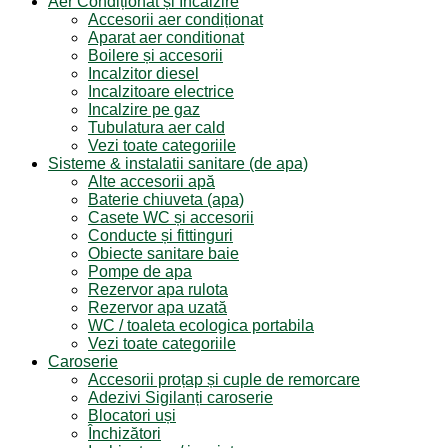
Aer Condiționat și Încălzire
Accesorii aer condiționat
Aparat aer conditionat
Boilere și accesorii
Incalzitor diesel
Incalzitoare electrice
Incalzire pe gaz
Tubulatura aer cald
Vezi toate categoriile
Sisteme & instalatii sanitare (de apa)
Alte accesorii apă
Baterie chiuveta (apa)
Casete WC și accesorii
Conducte și fittinguri
Obiecte sanitare baie
Pompe de apa
Rezervor apa rulota
Rezervor apa uzată
WC / toaleta ecologica portabila
Vezi toate categoriile
Caroserie
Accesorii proțap și cuple de remorcare
Adezivi Sigilanți caroserie
Blocatori uși
Închizători