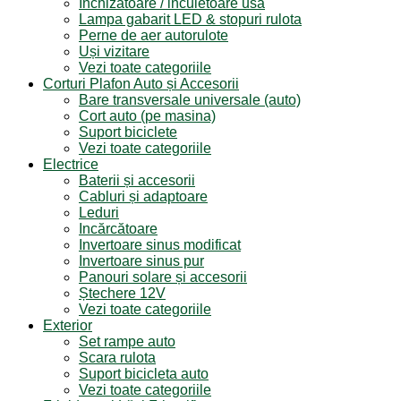
Inchizatoare / incuietoare usa
Lampa gabarit LED & stopuri rulota
Perne de aer autorulote
Uși vizitare
Vezi toate categoriile
Corturi Plafon Auto și Accesorii
Bare transversale universale (auto)
Cort auto (pe masina)
Suport biciclete
Vezi toate categoriile
Electrice
Baterii și accesorii
Cabluri și adaptoare
Leduri
Incărcătoare
Invertoare sinus modificat
Invertoare sinus pur
Panouri solare și accesorii
Ștechere 12V
Vezi toate categoriile
Exterior
Set rampe auto
Scara rulota
Suport bicicleta auto
Vezi toate categoriile