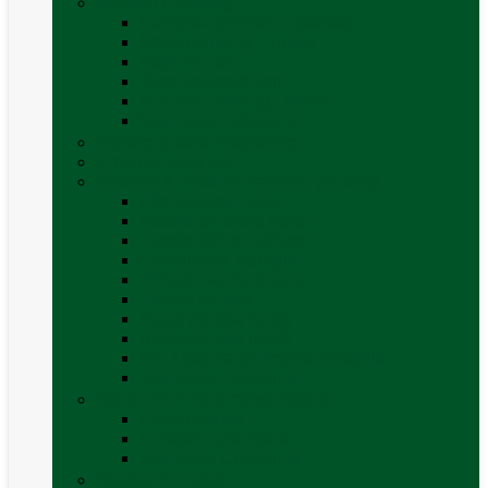
Mobilier Camping
Canapea gonflabila (saltea)
Masa camping – rulota
Mobilier cort
Organizatoare cort
Scaune camping / picnic
Vezi toate categoriile
Pahare și vase magnetice
Produse resigilate
Sisteme & instalatii sanitare (de apa)
Alte accesorii apă
Baterie chiuveta (apa)
Casete WC și accesorii
Conducte și fittinguri
Obiecte sanitare baie
Pompe de apa
Rezervor apa rulota
Rezervor apa uzată
WC / toaleta ecologica portabila
Vezi toate categoriile
Soluții chimice și consumabile
Consumabile
Curățare exterioara
Vezi toate categoriile
Sporturi în natură