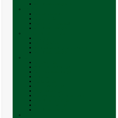
Vezi toate categoriile
Exterior
Set rampe auto
Scara rulota
Suport bicicleta auto
Vezi toate categoriile
Frigidere și Lăzi Frigorifice
Frigidere
Lăzi frigorifice
Ventilatoare și grilaje exterior
Vezi toate categoriile
Gaz
Accesorii gaz
Butelii și cartușe gaz
Senzor / detector gaz
Filtre Gaz
Furtunuri gaz
Prize externe gaz
Regulatoare gaz
Rezervoare GPL și accesorii
Țevi și racorduri gaz
Verificare nivel gaz
Vezi toate categoriile
Grătare