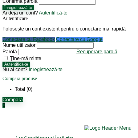
Confirmă parola
Înregistrează-te
Ai deja un cont?
Autentifică-te
Autentificare
Folosește un cont existent pentru o conectare mai rapidă
Conectare cu Facebook
Conectare cu Google
Nume utilizator
Parolă
Recuperare parolă
Ține-mă minte
Autentifică-te
Nu ai cont?
Înregistrează-te
Compară produse
Total (
0
)
Compară
0