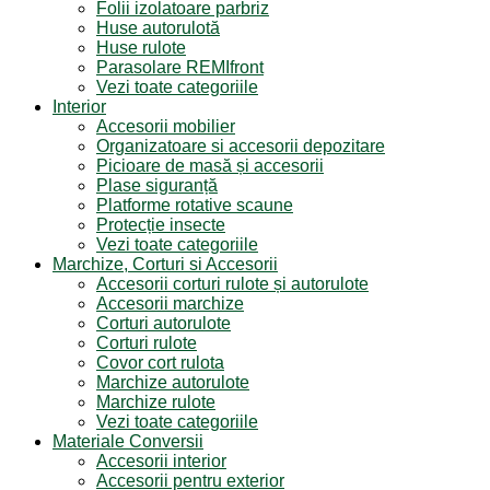
Folii izolatoare parbriz
Huse autorulotă
Huse rulote
Parasolare REMIfront
Vezi toate categoriile
Interior
Accesorii mobilier
Organizatoare si accesorii depozitare
Picioare de masă și accesorii
Plase siguranță
Platforme rotative scaune
Protecție insecte
Vezi toate categoriile
Marchize, Corturi si Accesorii
Accesorii corturi rulote și autorulote
Accesorii marchize
Corturi autorulote
Corturi rulote
Covor cort rulota
Marchize autorulote
Marchize rulote
Vezi toate categoriile
Materiale Conversii
Accesorii interior
Accesorii pentru exterior