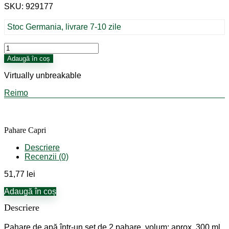
SKU: 929177
Stoc Germania, livrare 7-10 zile
Cantitate
Pahare
Adaugă în coș
Capri
Virtually unbreakable
Reimo
Pahare Capri
Descriere
Recenzii (0)
51,77
lei
Adaugă în coș
Descriere
Pahare de apă într-un set de 2 pahare, volum: aprox. 300 ml