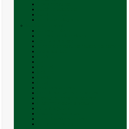
Covor cort rulota
Marchize autorulote
Marchize rulote
Vezi toate categoriile
Materiale Conversii
Accesorii interior
Accesorii pentru exterior
Adezivi și sigilanți
Aer conditionat rulota / autorulota camping
Apă și sanitare
Electrice
Gaz
Iluminat
Incălzire
Invertor
Izolații
Mobilier și accesorii
Obiecte sanitare și electrocasnice
Panouri de control și accesorii
Platforme rotative și scaune
Priza & sigurante
Sisteme de securitate
Trape, ferestre și accesorii
Vezi toate categoriile