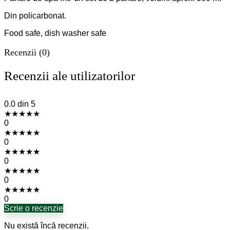
Din policarbonat.
Food safe, dish washer safe
Recenzii (0)
Recenzii ale utilizatorilor
0.0
din 5
★
★
★
★
★
0
★
★
★
★
★
0
★
★
★
★
★
0
★
★
★
★
★
0
★
★
★
★
★
0
Scrie o recenzie
Nu există încă recenzii.