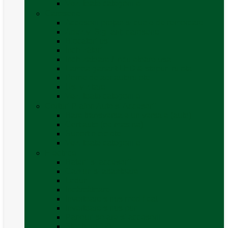
Vezi toate categoriile
Caroserie
Accesorii proțap și cuple de remorcare
Adezivi Sigilanți caroserie
Blocatori uși
Închizători
Inchizatoare / incuietoare usa
Lampa gabarit LED & stopuri rulota
Perne de aer autorulote
Uși vizitare
Vezi toate categoriile
Corturi Plafon Auto și Accesorii
Bare transversale universale (auto)
Cort auto (pe masina)
Suport biciclete
Vezi toate categoriile
Electrice
Baterii și accesorii
Cabluri și adaptoare
Leduri
Incărcătoare
Invertoare sinus modificat
Invertoare sinus pur
Panouri solare și accesorii
Ștechere 12V