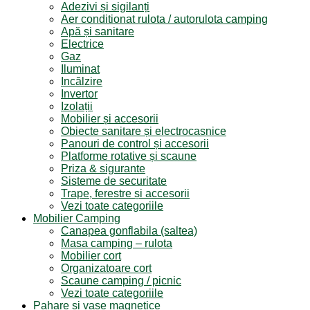
Adezivi și sigilanți
Aer conditionat rulota / autorulota camping
Apă și sanitare
Electrice
Gaz
Iluminat
Incălzire
Invertor
Izolații
Mobilier și accesorii
Obiecte sanitare și electrocasnice
Panouri de control și accesorii
Platforme rotative și scaune
Priza & sigurante
Sisteme de securitate
Trape, ferestre și accesorii
Vezi toate categoriile
Mobilier Camping
Canapea gonflabila (saltea)
Masa camping – rulota
Mobilier cort
Organizatoare cort
Scaune camping / picnic
Vezi toate categoriile
Pahare și vase magnetice