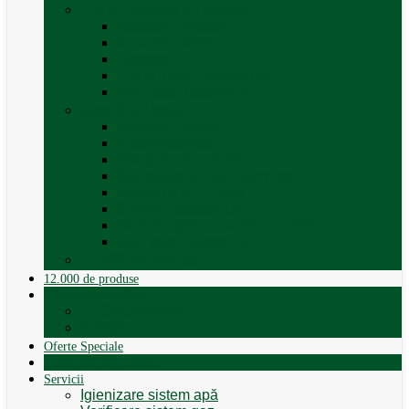
Trape, Ferestre si Accesorii
Accesorii ferestre
Accesorii trape
Ferestre
Trapa rulota / autorulota
Vezi toate categoriile
Veselă și Menaj
Accesorii menaj
Electrocasnice
Găleți și vase pliabile
Set pahare si cani camping
Set de farfurii / vase
Suport / uscator rufe
Vase de gatit – set oale aluminiu
Vezi toate categoriile
12.000 de produse
12.000 de produse
Vânzare Autorulote
XGO Autorulote
Elnagh
Oferte Speciale
Autorulote de Închiriat
Servicii
Igienizare sistem apă