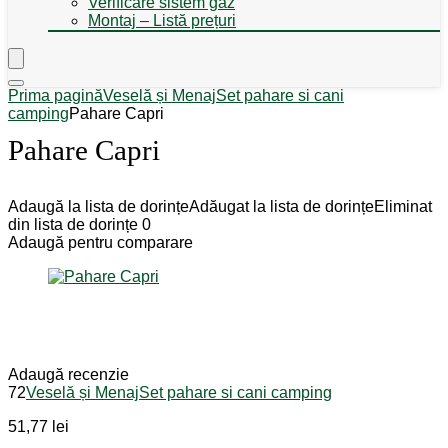
Verificare sistem gaz
Montaj – Listă prețuri
Prima pagină
Veselă și Menaj
Set pahare si cani
camping
Pahare Capri
Pahare Capri
Adaugă la lista de dorințe
Adăugat la lista de dorințe
Eliminat
din lista de dorințe
0
Adaugă pentru comparare
Adaugă recenzie
72
Veselă și Menaj
Set pahare si cani camping
51,77
lei