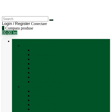
Login / Register
Conectare
0
Compara produse
0
0,00
lei
Categorii
Aer Condiționat și Încălzire
Accesorii aer condiționat
Aparat aer conditionat
Boilere și accesorii
Incalzitor diesel
Incalzitoare electrice
Incalzire pe gaz
Tubulatura aer cald
Vezi toate categoriile
Antene satelit si Smart TV
Antene LTE 5G
Antene satelit automate
SAT finder
Smart TV 12V
Suport TV perete