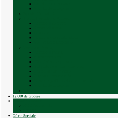
Curățare exterioara
Vezi toate categoriile
Sporturi în natură
Trape, Ferestre si Accesorii
Accesorii ferestre
Accesorii trape
Ferestre
Trapa rulota / autorulota
Vezi toate categoriile
Veselă și Menaj
Accesorii menaj
Electrocasnice
Găleți și vase pliabile
Set pahare si cani camping
Set de farfurii / vase
Suport / uscator rufe
Vase de gatit – set oale aluminiu
Vezi toate categoriile
12.000 de produse
12.000 de produse
Vânzare Autorulote
XGO Autorulote
Elnagh
Oferte Speciale