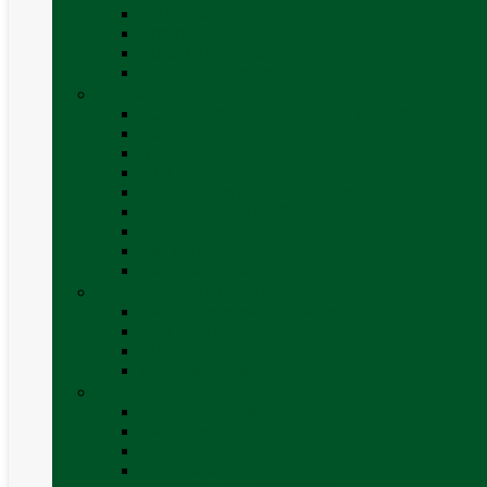
SAT finder
Smart TV 12V
Suport TV perete
Vezi toate categoriile
Caroserie
Accesorii proțap și cuple de remorcare
Adezivi Sigilanți caroserie
Blocatori uși
Închizători
Inchizatoare / incuietoare usa
Lampa gabarit LED & stopuri rulota
Perne de aer autorulote
Uși vizitare
Vezi toate categoriile
Corturi Plafon Auto și Accesorii
Bare transversale universale (auto)
Cort auto (pe masina)
Suport biciclete
Vezi toate categoriile
Electrice
Baterii și accesorii
Cabluri și adaptoare
Leduri
Incărcătoare