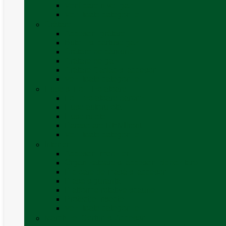
Verificare nivel gaz
Vezi toate categoriile
Grătare
Accesorii grătare
Butelii și cartușe gaz
Grătare pe cărbune
Grătare pe gaz
Grătare Cadac și accesorii
Vezi toate categoriile
Huse și Folii Izolatoare
Folii izolatoare parbriz
Huse autorulotă
Huse rulote
Parasolare REMIfront
Vezi toate categoriile
Interior
Accesorii mobilier
Organizatoare si accesorii depozitare
Picioare de masă și accesorii
Plase siguranță
Platforme rotative scaune
Protecție insecte
Vezi toate categoriile
Marchize, Corturi si Accesorii