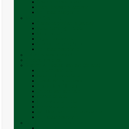
Sisteme de securitate
Trape, ferestre și accesorii
Vezi toate categoriile
Mobilier Camping
Canapea gonflabila (saltea)
Masa camping – rulota
Mobilier cort
Organizatoare cort
Scaune camping / picnic
Vezi toate categoriile
Pahare și vase magnetice
Produse resigilate
Sisteme & instalatii sanitare (de apa)
Alte accesorii apă
Baterie chiuveta (apa)
Casete WC și accesorii
Conducte și fittinguri
Obiecte sanitare baie
Pompe de apa
Rezervor apa rulota
Rezervor apa uzată
WC / toaleta ecologica portabila
Vezi toate categoriile
Soluții chimice și consumabile
Consumabile