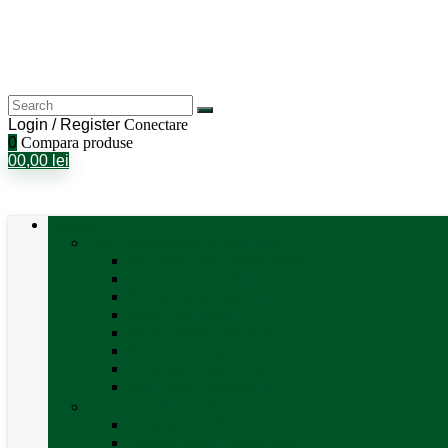
Login / Register
Conectare
0
Compara produse
0
0,00
lei
Categorii
Aer Condiționat și Încălzire
Accesorii aer condiționat
Aparat aer conditionat
Boilere și accesorii
Incalzitor diesel
Incalzitoare electrice
Incalzire pe gaz
Tubulatura aer cald
Vezi toate categoriile
Antene satelit si Smart TV
Antene LTE 5G
Antene satelit automate