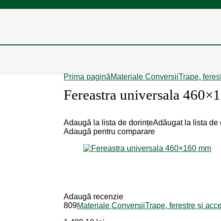
Prima pagină
Materiale Conversii
Trape, feres
Fereastra universala 460
Adaugă la lista de dorințe
Adăugat la lista de 
Adaugă pentru comparare
Adaugă recenzie
809
Materiale Conversii
Trape, ferestre și acce