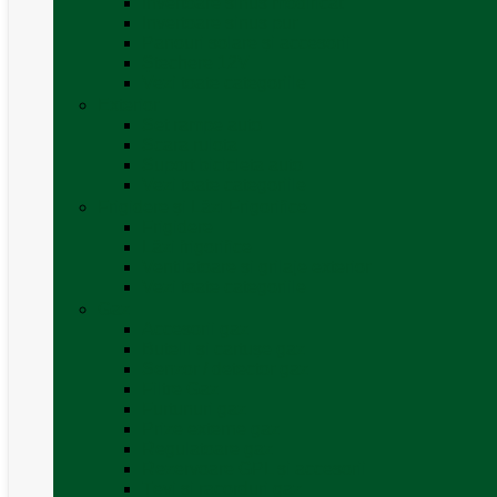
Invertoare sinus modificat
Invertoare sinus pur
Panouri solare și accesorii
Ștechere 12V
Vezi toate categoriile
Exterior
Set rampe auto
Scara rulota
Suport bicicleta auto
Vezi toate categoriile
Frigidere și Lăzi Frigorifice
Frigidere
Lăzi frigorifice
Ventilatoare și grilaje exterior
Vezi toate categoriile
Gaz
Accesorii gaz
Butelii și cartușe gaz
Senzor / detector gaz
Filtre Gaz
Furtunuri gaz
Prize externe gaz
Regulatoare gaz
Rezervoare GPL și accesorii
Țevi și racorduri gaz