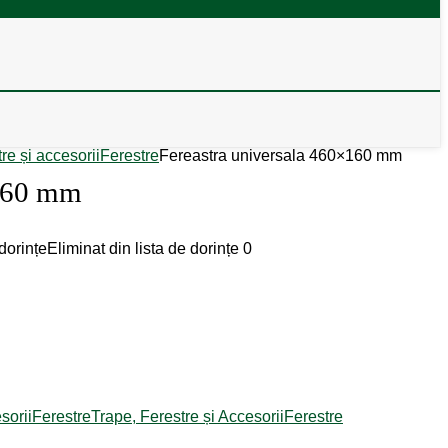
tre și accesorii
Ferestre
Fereastra universala 460×160 mm
×160 mm
dorințe
Eliminat din lista de dorințe
0
sorii
Ferestre
Trape, Ferestre și Accesorii
Ferestre