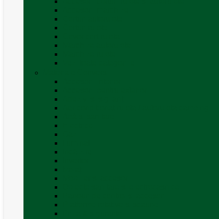
Accesorii corturi rulote și autorulote
Accesorii marchize
Corturi autorulote
Corturi rulote
Covor cort rulota
Marchize autorulote
Marchize rulote
Vezi toate categoriile
Materiale Conversii
Accesorii interior
Accesorii pentru exterior
Adezivi și sigilanți
Aer conditionat rulota / autorulota camping
Apă și sanitare
Electrice
Gaz
Iluminat
Incălzire
Invertor
Izolații
Mobilier și accesorii
Obiecte sanitare și electrocasnice
Panouri de control și accesorii
Platforme rotative și scaune
Priza & sigurante