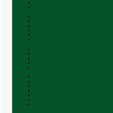
Verificare nivel gaz
Vezi toate categoriile
Grătare
Accesorii grătare
Butelii și cartușe gaz
Grătare pe cărbune
Grătare pe gaz
Grătare Cadac și accesorii
Vezi toate categoriile
Huse și Folii Izolatoare
Folii izolatoare parbriz
Huse autorulotă
Huse rulote
Parasolare REMIfront
Vezi toate categoriile
Interior
Accesorii mobilier
Organizatoare si accesorii depozitare
Picioare de masă și accesorii
Plase siguranță
Platforme rotative scaune
Protecție insecte
Vezi toate categoriile
Marchize, Corturi si Accesorii