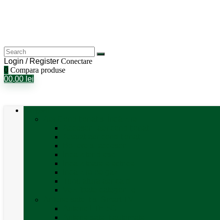
Login / Register
Conectare
0
Compara produse
0
0,00
lei
Categorii
Aer Condiționat și Încălzire
Accesorii aer condiționat
Aparat aer conditionat
Boilere și accesorii
Incalzitor diesel
Incalzitoare electrice
Incalzire pe gaz
Tubulatura aer cald
Vezi toate categoriile
Antene satelit si Smart TV
Antene LTE 5G
Antene satelit automate