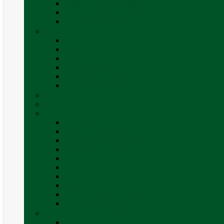
Sisteme de securitate
Trape, ferestre și accesorii
Vezi toate categoriile
Mobilier Camping
Canapea gonflabila (saltea)
Masa camping – rulota
Mobilier cort
Organizatoare cort
Scaune camping / picnic
Vezi toate categoriile
Pahare și vase magnetice
Produse resigilate
Sisteme & instalatii sanitare (de apa)
Alte accesorii apă
Baterie chiuveta (apa)
Casete WC și accesorii
Conducte și fittinguri
Obiecte sanitare baie
Pompe de apa
Rezervor apa rulota
Rezervor apa uzată
WC / toaleta ecologica portabila
Vezi toate categoriile
Soluții chimice și consumabile
Consumabile