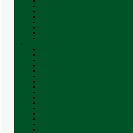
Accesorii corturi rulote și autorulote
Accesorii marchize
Corturi autorulote
Corturi rulote
Covor cort rulota
Marchize autorulote
Marchize rulote
Vezi toate categoriile
Materiale Conversii
Accesorii interior
Accesorii pentru exterior
Adezivi și sigilanți
Aer conditionat rulota / autorulota camping
Apă și sanitare
Electrice
Gaz
Iluminat
Incălzire
Invertor
Izolații
Mobilier și accesorii
Obiecte sanitare și electrocasnice
Panouri de control și accesorii
Platforme rotative și scaune
Priza & sigurante