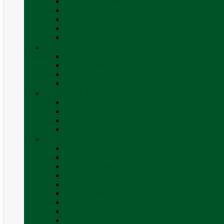
Invertoare sinus modificat
Invertoare sinus pur
Panouri solare și accesorii
Ștechere 12V
Vezi toate categoriile
Exterior
Set rampe auto
Scara rulota
Suport bicicleta auto
Vezi toate categoriile
Frigidere și Lăzi Frigorifice
Frigidere
Lăzi frigorifice
Ventilatoare și grilaje exterior
Vezi toate categoriile
Gaz
Accesorii gaz
Butelii și cartușe gaz
Senzor / detector gaz
Filtre Gaz
Furtunuri gaz
Prize externe gaz
Regulatoare gaz
Rezervoare GPL și accesorii
Țevi și racorduri gaz