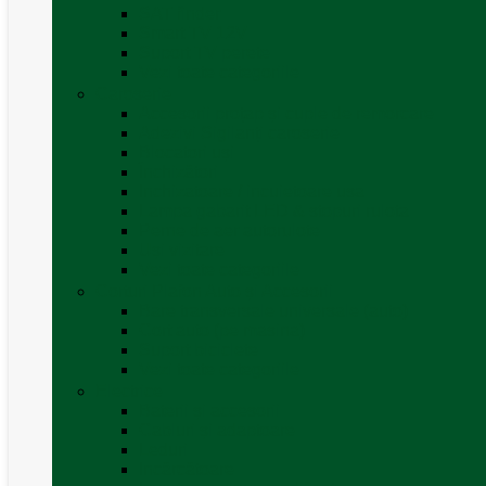
SAT finder
Smart TV 12V
Suport TV perete
Vezi toate categoriile
Caroserie
Accesorii proțap și cuple de remorcare
Adezivi Sigilanți caroserie
Blocatori uși
Închizători
Inchizatoare / incuietoare usa
Lampa gabarit LED & stopuri rulota
Perne de aer autorulote
Uși vizitare
Vezi toate categoriile
Corturi Plafon Auto și Accesorii
Bare transversale universale (auto)
Cort auto (pe masina)
Suport biciclete
Vezi toate categoriile
Electrice
Baterii și accesorii
Cabluri și adaptoare
Leduri
Incărcătoare