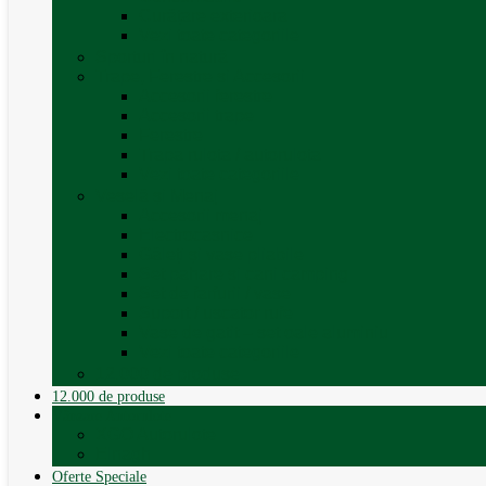
Curățare exterioara
Vezi toate categoriile
Sporturi în natură
Trape, Ferestre si Accesorii
Accesorii ferestre
Accesorii trape
Ferestre
Trapa rulota / autorulota
Vezi toate categoriile
Veselă și Menaj
Accesorii menaj
Electrocasnice
Găleți și vase pliabile
Set pahare si cani camping
Set de farfurii / vase
Suport / uscator rufe
Vase de gatit – set oale aluminiu
Vezi toate categoriile
12.000 de produse
12.000 de produse
Vânzare Autorulote
XGO Autorulote
Elnagh
Oferte Speciale