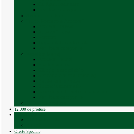
Curățare exterioara
Vezi toate categoriile
Sporturi în natură
Trape, Ferestre si Accesorii
Accesorii ferestre
Accesorii trape
Ferestre
Trapa rulota / autorulota
Vezi toate categoriile
Veselă și Menaj
Accesorii menaj
Electrocasnice
Găleți și vase pliabile
Set pahare si cani camping
Set de farfurii / vase
Suport / uscator rufe
Vase de gatit – set oale aluminiu
Vezi toate categoriile
12.000 de produse
12.000 de produse
Vânzare Autorulote
XGO Autorulote
Elnagh
Oferte Speciale