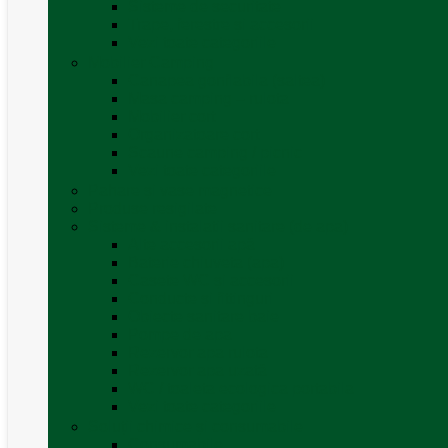
Sisteme de securitate
Trape, ferestre și accesorii
Vezi toate categoriile
Mobilier Camping
Canapea gonflabila (saltea)
Masa camping – rulota
Mobilier cort
Organizatoare cort
Scaune camping / picnic
Vezi toate categoriile
Pahare și vase magnetice
Produse resigilate
Sisteme & instalatii sanitare (de apa)
Alte accesorii apă
Baterie chiuveta (apa)
Casete WC și accesorii
Conducte și fittinguri
Obiecte sanitare baie
Pompe de apa
Rezervor apa rulota
Rezervor apa uzată
WC / toaleta ecologica portabila
Vezi toate categoriile
Soluții chimice și consumabile
Consumabile