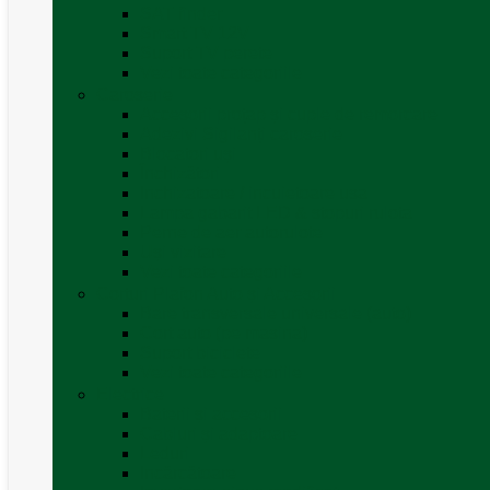
SAT finder
Smart TV 12V
Suport TV perete
Vezi toate categoriile
Caroserie
Accesorii proțap și cuple de remorcare
Adezivi Sigilanți caroserie
Blocatori uși
Închizători
Inchizatoare / incuietoare usa
Lampa gabarit LED & stopuri rulota
Perne de aer autorulote
Uși vizitare
Vezi toate categoriile
Corturi Plafon Auto și Accesorii
Bare transversale universale (auto)
Cort auto (pe masina)
Suport biciclete
Vezi toate categoriile
Electrice
Baterii și accesorii
Cabluri și adaptoare
Leduri
Incărcătoare