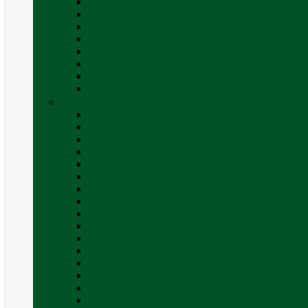
Accesorii corturi rulote și autorulote
Accesorii marchize
Corturi autorulote
Corturi rulote
Covor cort rulota
Marchize autorulote
Marchize rulote
Vezi toate categoriile
Materiale Conversii
Accesorii interior
Accesorii pentru exterior
Adezivi și sigilanți
Aer conditionat rulota / autorulota camping
Apă și sanitare
Electrice
Gaz
Iluminat
Incălzire
Invertor
Izolații
Mobilier și accesorii
Obiecte sanitare și electrocasnice
Panouri de control și accesorii
Platforme rotative și scaune
Priza & sigurante