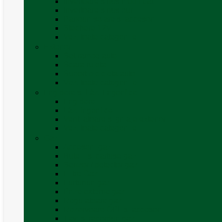
Invertoare sinus modificat
Invertoare sinus pur
Panouri solare și accesorii
Ștechere 12V
Vezi toate categoriile
Exterior
Set rampe auto
Scara rulota
Suport bicicleta auto
Vezi toate categoriile
Frigidere și Lăzi Frigorifice
Frigidere
Lăzi frigorifice
Ventilatoare și grilaje exterior
Vezi toate categoriile
Gaz
Accesorii gaz
Butelii și cartușe gaz
Senzor / detector gaz
Filtre Gaz
Furtunuri gaz
Prize externe gaz
Regulatoare gaz
Rezervoare GPL și accesorii
Țevi și racorduri gaz