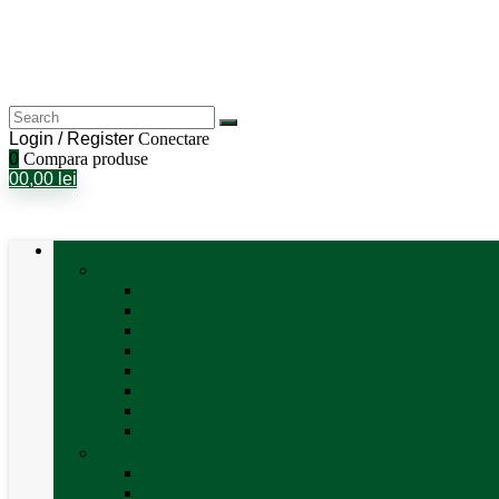
Login / Register
Conectare
0
Compara produse
0
0,00
lei
Categorii
Aer Condiționat și Încălzire
Accesorii aer condiționat
Aparat aer conditionat
Boilere și accesorii
Incalzitor diesel
Incalzitoare electrice
Incalzire pe gaz
Tubulatura aer cald
Vezi toate categoriile
Antene satelit si Smart TV
Antene LTE 5G
Antene satelit automate