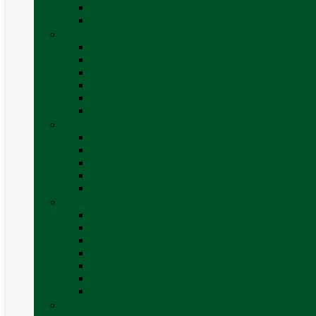
Verificare nivel gaz
Vezi toate categoriile
Grătare
Accesorii grătare
Butelii și cartușe gaz
Grătare pe cărbune
Grătare pe gaz
Grătare Cadac și accesorii
Vezi toate categoriile
Huse și Folii Izolatoare
Folii izolatoare parbriz
Huse autorulotă
Huse rulote
Parasolare REMIfront
Vezi toate categoriile
Interior
Accesorii mobilier
Organizatoare si accesorii depozitare
Picioare de masă și accesorii
Plase siguranță
Platforme rotative scaune
Protecție insecte
Vezi toate categoriile
Marchize, Corturi si Accesorii