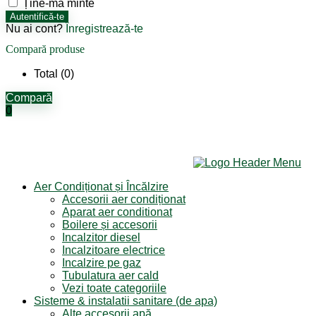
Ține-mă minte
Autentifică-te
Nu ai cont?
Înregistrează-te
Compară produse
Total (
0
)
Compară
0
Aer Condiționat și Încălzire
Accesorii aer condiționat
Aparat aer conditionat
Boilere și accesorii
Incalzitor diesel
Incalzitoare electrice
Incalzire pe gaz
Tubulatura aer cald
Vezi toate categoriile
Sisteme & instalatii sanitare (de apa)
Alte accesorii apă