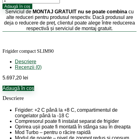
Frigider
Adaugă în coș
compact
Serviciul de
MONTAJ GRATUIT
nu se poate combina
cu
SLIM90
alte reduceri pentru produsul respectiv. Dacă produsul are
deja o reducere de preț, clientul poate alege între reducerea
respectivă și serviciul de montaj gratuit.
Frigider compact SLIM90
Descriere
Recenzii (0)
5.697,20
lei
Adaugă în coș
Descriere
Frigider: +2 C până la +8 C, compartimentul de
congelator până la -18 C
Compresorul poate fi instalat separat de frigider
Oprirea ușii poate fi montată în stânga sau în dreapta
Mod Turbo – pentru o răcire rapidă
Modul de noapte – nivel de zgomot redus și consum