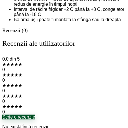
redus de energie în timpul nopții
Interval de răcire frigider +2 C până la +8 C, congelator
până la -18 C
Balama ușii poate fi montată la stânga sau la dreapta
Recenzii (0)
Recenzii ale utilizatorilor
0.0
din 5
★
★
★
★
★
0
★
★
★
★
★
0
★
★
★
★
★
0
★
★
★
★
★
0
★
★
★
★
★
0
Scrie o recenzie
Nu există încă recenzii.