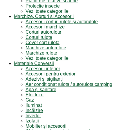
Platforme rotative scaune
Protecție insecte
Vezi toate categoriile
Marchize, Corturi si Accesorii
Accesorii corturi rulote și autorulote
Accesorii marchize
Corturi autorulote
Corturi rulote
Covor cort rulota
Marchize autorulote
Marchize rulote
Vezi toate categoriile
Materiale Conversii
Accesorii interior
Accesorii pentru exterior
Adezivi și sigilanți
Aer conditionat rulota / autorulota camping
Apă și sanitare
Electrice
Gaz
Iluminat
Incălzire
Invertor
Izolații
Mobilier și accesorii