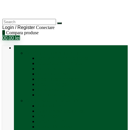
Login / Register
Conectare
0
Compara produse
0
0,00
lei
Categorii
Aer Condiționat și Încălzire
Accesorii aer condiționat
Aparat aer conditionat
Boilere și accesorii
Incalzitor diesel
Incalzitoare electrice
Incalzire pe gaz
Tubulatura aer cald
Vezi toate categoriile
Antene satelit si Smart TV
Antene LTE 5G
Antene satelit automate
SAT finder
Smart TV 12V
Suport TV perete