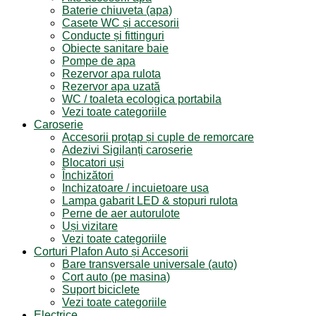
Baterie chiuveta (apa)
Casete WC și accesorii
Conducte și fittinguri
Obiecte sanitare baie
Pompe de apa
Rezervor apa rulota
Rezervor apa uzată
WC / toaleta ecologica portabila
Vezi toate categoriile
Caroserie
Accesorii proțap și cuple de remorcare
Adezivi Sigilanți caroserie
Blocatori uși
Închizători
Inchizatoare / incuietoare usa
Lampa gabarit LED & stopuri rulota
Perne de aer autorulote
Uși vizitare
Vezi toate categoriile
Corturi Plafon Auto și Accesorii
Bare transversale universale (auto)
Cort auto (pe masina)
Suport biciclete
Vezi toate categoriile
Electrice