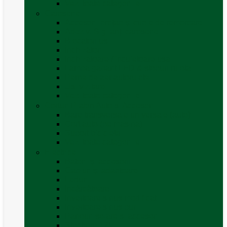
Vezi toate categoriile
Caroserie
Accesorii proțap și cuple de remorcare
Adezivi Sigilanți caroserie
Blocatori uși
Închizători
Inchizatoare / incuietoare usa
Lampa gabarit LED & stopuri rulota
Perne de aer autorulote
Uși vizitare
Vezi toate categoriile
Corturi Plafon Auto și Accesorii
Bare transversale universale (auto)
Cort auto (pe masina)
Suport biciclete
Vezi toate categoriile
Electrice
Baterii și accesorii
Cabluri și adaptoare
Leduri
Incărcătoare
Invertoare sinus modificat
Invertoare sinus pur
Panouri solare și accesorii
Ștechere 12V