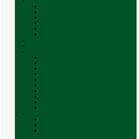
Mobilier Camping
Canapea gonflabila (saltea)
Masa camping – rulota
Mobilier cort
Organizatoare cort
Scaune camping / picnic
Vezi toate categoriile
Pahare și vase magnetice
Produse resigilate
Sisteme & instalatii sanitare (de apa)
Alte accesorii apă
Baterie chiuveta (apa)
Casete WC și accesorii
Conducte și fittinguri
Obiecte sanitare baie
Pompe de apa
Rezervor apa rulota
Rezervor apa uzată
WC / toaleta ecologica portabila
Vezi toate categoriile
Soluții chimice și consumabile
Consumabile
Curățare exterioara
Vezi toate categoriile
Sporturi în natură