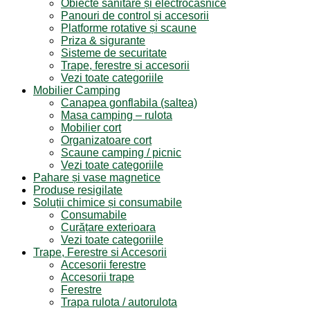
Obiecte sanitare și electrocasnice
Panouri de control și accesorii
Platforme rotative și scaune
Priza & sigurante
Sisteme de securitate
Trape, ferestre și accesorii
Vezi toate categoriile
Mobilier Camping
Canapea gonflabila (saltea)
Masa camping – rulota
Mobilier cort
Organizatoare cort
Scaune camping / picnic
Vezi toate categoriile
Pahare și vase magnetice
Produse resigilate
Soluții chimice și consumabile
Consumabile
Curățare exterioara
Vezi toate categoriile
Trape, Ferestre si Accesorii
Accesorii ferestre
Accesorii trape
Ferestre
Trapa rulota / autorulota