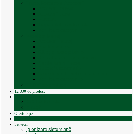
Trape, Ferestre si Accesorii
Accesorii ferestre
Accesorii trape
Ferestre
Trapa rulota / autorulota
Vezi toate categoriile
Veselă și Menaj
Accesorii menaj
Electrocasnice
Găleți și vase pliabile
Set pahare si cani camping
Set de farfurii / vase
Suport / uscator rufe
Vase de gatit – set oale aluminiu
Vezi toate categoriile
12.000 de produse
12.000 de produse
Vânzare Autorulote
XGO Autorulote
Elnagh
Oferte Speciale
Autorulote de Închiriat
Servicii
Igienizare sistem apă