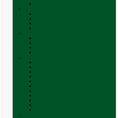
Vezi toate categoriile
Exterior
Set rampe auto
Scara rulota
Suport bicicleta auto
Vezi toate categoriile
Frigidere și Lăzi Frigorifice
Frigidere
Lăzi frigorifice
Ventilatoare și grilaje exterior
Vezi toate categoriile
Gaz
Accesorii gaz
Butelii și cartușe gaz
Senzor / detector gaz
Filtre Gaz
Furtunuri gaz
Prize externe gaz
Regulatoare gaz
Rezervoare GPL și accesorii
Țevi și racorduri gaz
Verificare nivel gaz
Vezi toate categoriile
Grătare