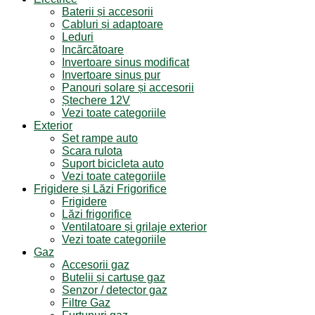
Baterii și accesorii
Cabluri și adaptoare
Leduri
Incărcătoare
Invertoare sinus modificat
Invertoare sinus pur
Panouri solare și accesorii
Ștechere 12V
Vezi toate categoriile
Exterior
Set rampe auto
Scara rulota
Suport bicicleta auto
Vezi toate categoriile
Frigidere și Lăzi Frigorifice
Frigidere
Lăzi frigorifice
Ventilatoare și grilaje exterior
Vezi toate categoriile
Gaz
Accesorii gaz
Butelii și cartușe gaz
Senzor / detector gaz
Filtre Gaz