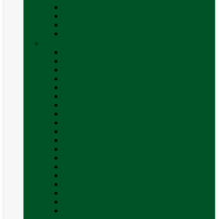
Covor cort rulota
Marchize autorulote
Marchize rulote
Vezi toate categoriile
Materiale Conversii
Accesorii interior
Accesorii pentru exterior
Adezivi și sigilanți
Aer conditionat rulota / autorulota camping
Apă și sanitare
Electrice
Gaz
Iluminat
Incălzire
Invertor
Izolații
Mobilier și accesorii
Obiecte sanitare și electrocasnice
Panouri de control și accesorii
Platforme rotative și scaune
Priza & sigurante
Sisteme de securitate
Trape, ferestre și accesorii
Vezi toate categoriile