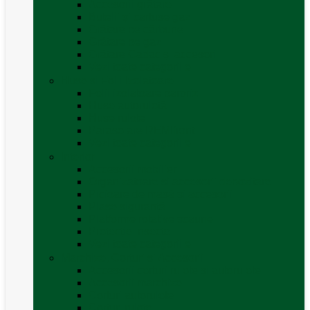
Accesorii grătare
Butelii și cartușe gaz
Grătare pe cărbune
Grătare pe gaz
Grătare Cadac și accesorii
Vezi toate categoriile
Huse și Folii Izolatoare
Folii izolatoare parbriz
Huse autorulotă
Huse rulote
Parasolare REMIfront
Vezi toate categoriile
Interior
Accesorii mobilier
Organizatoare si accesorii depozitare
Picioare de masă și accesorii
Plase siguranță
Platforme rotative scaune
Protecție insecte
Vezi toate categoriile
Marchize, Corturi si Accesorii
Accesorii corturi rulote și autorulote
Accesorii marchize
Corturi autorulote
Corturi rulote