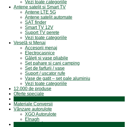
Vezi toate categoriile
Antene satelit si Smart TV
Antene LTE 5G
Antene satelit automate
SAT finder
Smart TV 12V
Suport TV perete
Vezi toate categoriile
Veselă și Menaj
Accesorii menaj
Electrocasnice
Găleți și vase pliabile
Set pahare si cani camping
Set de farfurii / vase
Suport / uscator rufe
Vase de gatit – set oale aluminiu
Vezi toate categoriile
12.000 de produse
Oferte speciale
Produse resigilate
Materiale Conversii
Vânzare autorulote
XGO Autorulote
Elnagh
Autorulote de Închiriat