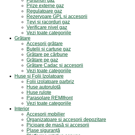
Furtunuri gaz
Prize externe gaz
Regulatoare gaz
Rezervoare GPL și accesorii
Țevi și racorduri gaz
Verificare nivel gaz
Vezi toate categoriile
Grătare
Accesorii grătare
Butelii și cartușe gaz
Grătare pe cărbune
Grătare pe gaz
Grătare Cadac și accesorii
Vezi toate categoriile
Huse și Folii Izolatoare
Folii izolatoare parbriz
Huse autorulotă
Huse rulote
Parasolare REMIfront
Vezi toate categoriile
Interior
Accesorii mobilier
Organizatoare si accesorii depozitare
Picioare de masă și accesorii
Plase siguranță