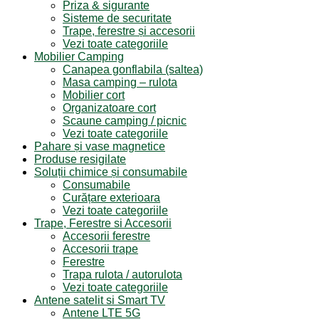
Priza & sigurante
Sisteme de securitate
Trape, ferestre și accesorii
Vezi toate categoriile
Mobilier Camping
Canapea gonflabila (saltea)
Masa camping – rulota
Mobilier cort
Organizatoare cort
Scaune camping / picnic
Vezi toate categoriile
Pahare și vase magnetice
Produse resigilate
Soluții chimice și consumabile
Consumabile
Curățare exterioara
Vezi toate categoriile
Trape, Ferestre si Accesorii
Accesorii ferestre
Accesorii trape
Ferestre
Trapa rulota / autorulota
Vezi toate categoriile
Antene satelit si Smart TV
Antene LTE 5G