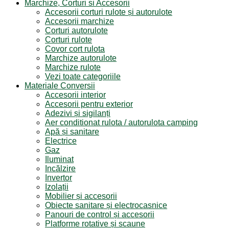
Marchize, Corturi si Accesorii
Accesorii corturi rulote și autorulote
Accesorii marchize
Corturi autorulote
Corturi rulote
Covor cort rulota
Marchize autorulote
Marchize rulote
Vezi toate categoriile
Materiale Conversii
Accesorii interior
Accesorii pentru exterior
Adezivi și sigilanți
Aer conditionat rulota / autorulota camping
Apă și sanitare
Electrice
Gaz
Iluminat
Incălzire
Invertor
Izolații
Mobilier și accesorii
Obiecte sanitare și electrocasnice
Panouri de control și accesorii
Platforme rotative și scaune