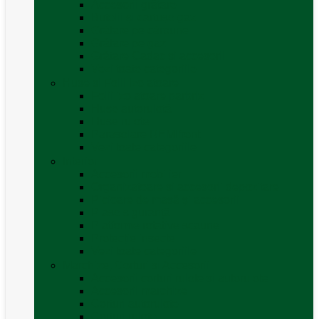
Accesorii grătare
Butelii și cartușe gaz
Grătare pe cărbune
Grătare pe gaz
Grătare Cadac și accesorii
Vezi toate categoriile
Huse și Folii Izolatoare
Folii izolatoare parbriz
Huse autorulotă
Huse rulote
Parasolare REMIfront
Vezi toate categoriile
Interior
Accesorii mobilier
Organizatoare si accesorii depozitare
Picioare de masă și accesorii
Plase siguranță
Platforme rotative scaune
Protecție insecte
Vezi toate categoriile
Marchize, Corturi si Accesorii
Accesorii corturi rulote și autorulote
Accesorii marchize
Corturi autorulote
Corturi rulote