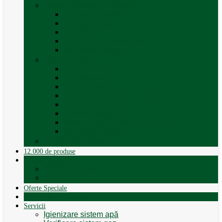
Trape, Ferestre si Accesorii
Accesorii ferestre
Accesorii trape
Ferestre
Trapa rulota / autorulota
Vezi toate categoriile
Veselă și Menaj
Accesorii menaj
Electrocasnice
Găleți și vase pliabile
Set pahare si cani camping
Set de farfurii / vase
Suport / uscator rufe
Vase de gatit – set oale aluminiu
Vezi toate categoriile
12.000 de produse
12.000 de produse
Vânzare Autorulote
XGO Autorulote
Elnagh
Oferte Speciale
Autorulote de Închiriat
Servicii
Igienizare sistem apă