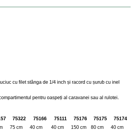
ciuc cu filet stânga de 1/4 inch și racord cu șurub cu inel
ompartimentul pentru oaspeți al caravanei sau al rulotei.
157
75322
75166
75111
75176
75175
75174
cm
75 cm
40 cm
40 cm
150 cm
80 cm
40 cm