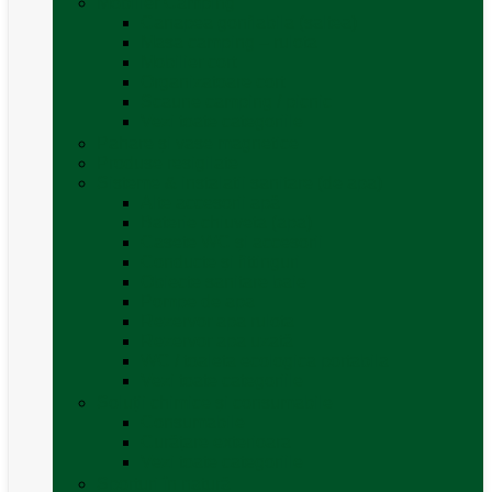
Mobilier Camping
Canapea gonflabila (saltea)
Masa camping – rulota
Mobilier cort
Organizatoare cort
Scaune camping / picnic
Vezi toate categoriile
Pahare și vase magnetice
Produse resigilate
Sisteme & instalatii sanitare (de apa)
Alte accesorii apă
Baterie chiuveta (apa)
Casete WC și accesorii
Conducte și fittinguri
Obiecte sanitare baie
Pompe de apa
Rezervor apa rulota
Rezervor apa uzată
WC / toaleta ecologica portabila
Vezi toate categoriile
Soluții chimice și consumabile
Consumabile
Curățare exterioara
Vezi toate categoriile
Sporturi în natură