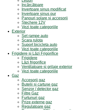
Leduri
Incărcătoare
Invertoare sinus modificat
Invertoare sinus pur
Panouri solare și accesorii
Ștechere 12V
Vezi toate categoriile
Exterior
Set rampe auto
Scara rulota
Suport bicicleta auto
Vezi toate categoriile
Frigidere și Lăzi Frigorifice
Frigidere
Lăzi frigorifice
Ventilatoare și grilaje exterior
Vezi toate categoriile
Gaz
Accesorii gaz
Butelii și cartușe gaz
Senzor / detector gaz
Filtre Gaz
Furtunuri gaz
Prize externe gaz
Regulatoare gaz