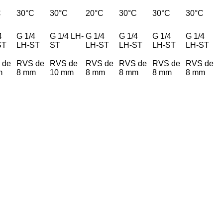
C
30°C
30°C
20°C
30°C
30°C
30°C
4
G 1/4
G 1/4 LH-
G 1/4
G 1/4
G 1/4
G 1/4
ST
LH-ST
ST
LH-ST
LH-ST
LH-ST
LH-ST
 de
RVS de
RVS de
RVS de
RVS de
RVS de
RVS de
m
8 mm
10 mm
8 mm
8 mm
8 mm
8 mm