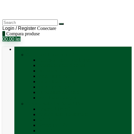
Login / Register
Conectare
0
Compara produse
0
0,00
lei
Categorii
Aer Condiționat și Încălzire
Accesorii aer condiționat
Aparat aer conditionat
Boilere și accesorii
Incalzitor diesel
Incalzitoare electrice
Incalzire pe gaz
Tubulatura aer cald
Vezi toate categoriile
Antene satelit si Smart TV
Antene LTE 5G
Antene satelit automate
SAT finder
Smart TV 12V
Suport TV perete