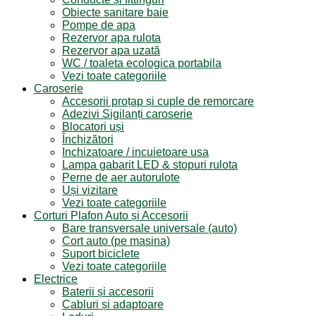
Obiecte sanitare baie
Pompe de apa
Rezervor apa rulota
Rezervor apa uzată
WC / toaleta ecologica portabila
Vezi toate categoriile
Caroserie
Accesorii proțap și cuple de remorcare
Adezivi Sigilanți caroserie
Blocatori uși
Închizători
Inchizatoare / incuietoare usa
Lampa gabarit LED & stopuri rulota
Perne de aer autorulote
Uși vizitare
Vezi toate categoriile
Corturi Plafon Auto și Accesorii
Bare transversale universale (auto)
Cort auto (pe masina)
Suport biciclete
Vezi toate categoriile
Electrice
Baterii și accesorii
Cabluri și adaptoare