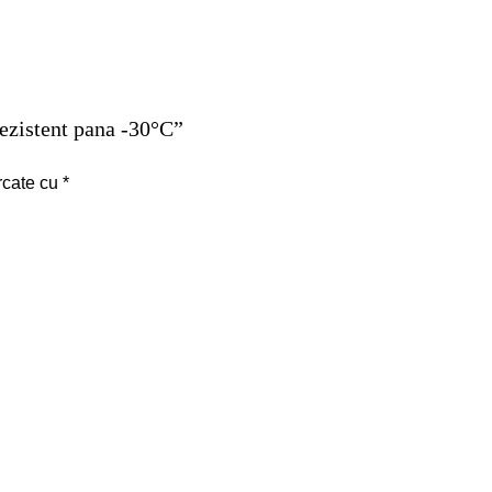
rezistent pana -30°C”
rcate cu
*