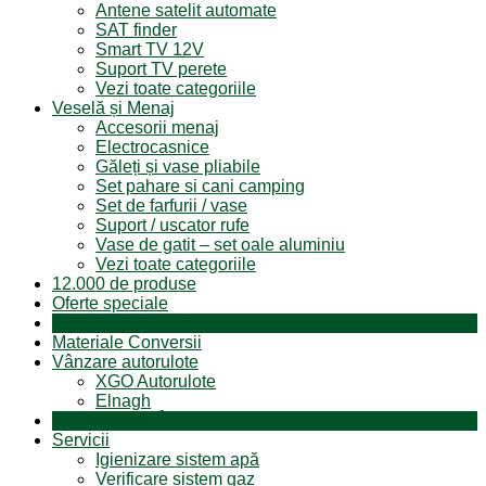
Antene satelit automate
SAT finder
Smart TV 12V
Suport TV perete
Vezi toate categoriile
Veselă și Menaj
Accesorii menaj
Electrocasnice
Găleți și vase pliabile
Set pahare si cani camping
Set de farfurii / vase
Suport / uscator rufe
Vase de gatit – set oale aluminiu
Vezi toate categoriile
12.000 de produse
Oferte speciale
Produse resigilate
Materiale Conversii
Vânzare autorulote
XGO Autorulote
Elnagh
Autorulote de Închiriat
Servicii
Igienizare sistem apă
Verificare sistem gaz