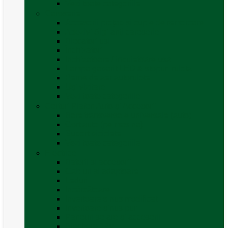
Vezi toate categoriile
Caroserie
Accesorii proțap și cuple de remorcare
Adezivi Sigilanți caroserie
Blocatori uși
Închizători
Inchizatoare / incuietoare usa
Lampa gabarit LED & stopuri rulota
Perne de aer autorulote
Uși vizitare
Vezi toate categoriile
Corturi Plafon Auto și Accesorii
Bare transversale universale (auto)
Cort auto (pe masina)
Suport biciclete
Vezi toate categoriile
Electrice
Baterii și accesorii
Cabluri și adaptoare
Leduri
Incărcătoare
Invertoare sinus modificat
Invertoare sinus pur
Panouri solare și accesorii
Ștechere 12V