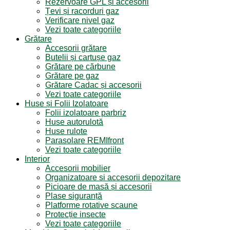
Rezervoare GPL și accesorii
Țevi și racorduri gaz
Verificare nivel gaz
Vezi toate categoriile
Grătare
Accesorii grătare
Butelii și cartușe gaz
Grătare pe cărbune
Grătare pe gaz
Grătare Cadac și accesorii
Vezi toate categoriile
Huse și Folii Izolatoare
Folii izolatoare parbriz
Huse autorulotă
Huse rulote
Parasolare REMIfront
Vezi toate categoriile
Interior
Accesorii mobilier
Organizatoare si accesorii depozitare
Picioare de masă și accesorii
Plase siguranță
Platforme rotative scaune
Protecție insecte
Vezi toate categoriile