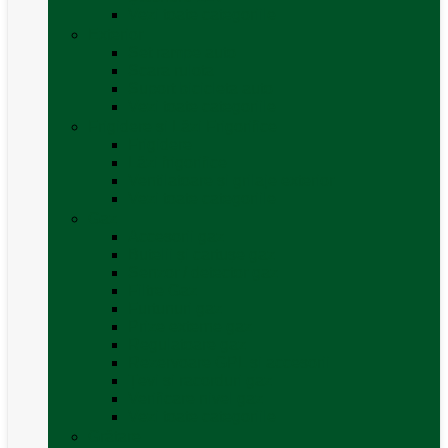
Vezi toate categoriile
Exterior
Set rampe auto
Scara rulota
Suport bicicleta auto
Vezi toate categoriile
Frigidere și Lăzi Frigorifice
Frigidere
Lăzi frigorifice
Ventilatoare și grilaje exterior
Vezi toate categoriile
Gaz
Accesorii gaz
Butelii și cartușe gaz
Senzor / detector gaz
Filtre Gaz
Furtunuri gaz
Prize externe gaz
Regulatoare gaz
Rezervoare GPL și accesorii
Țevi și racorduri gaz
Verificare nivel gaz
Vezi toate categoriile
Grătare