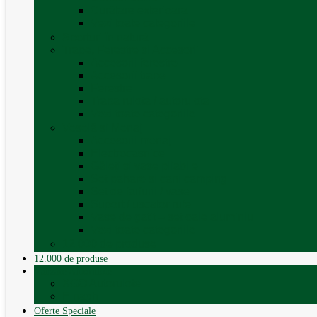
Curățare exterioara
Vezi toate categoriile
Sporturi în natură
Trape, Ferestre si Accesorii
Accesorii ferestre
Accesorii trape
Ferestre
Trapa rulota / autorulota
Vezi toate categoriile
Veselă și Menaj
Accesorii menaj
Electrocasnice
Găleți și vase pliabile
Set pahare si cani camping
Set de farfurii / vase
Suport / uscator rufe
Vase de gatit – set oale aluminiu
Vezi toate categoriile
12.000 de produse
12.000 de produse
Vânzare Autorulote
XGO Autorulote
Elnagh
Oferte Speciale