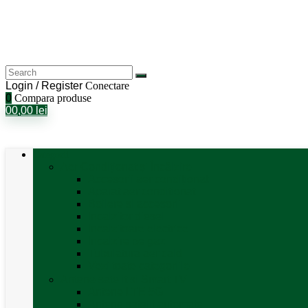
Login / Register
Conectare
0
Compara produse
0
0,00
lei
Categorii
Aer Condiționat și Încălzire
Accesorii aer condiționat
Aparat aer conditionat
Boilere și accesorii
Incalzitor diesel
Incalzitoare electrice
Incalzire pe gaz
Tubulatura aer cald
Vezi toate categoriile
Antene satelit si Smart TV
Antene LTE 5G
Antene satelit automate