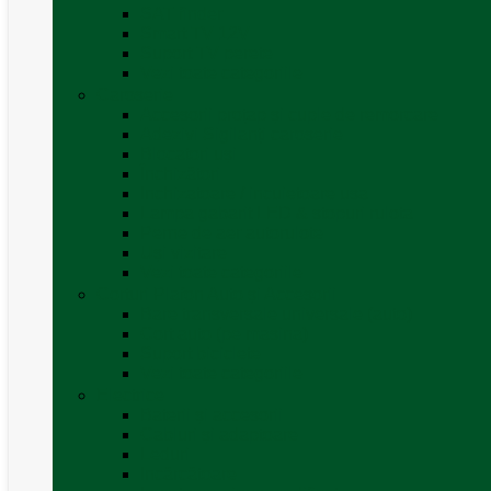
SAT finder
Smart TV 12V
Suport TV perete
Vezi toate categoriile
Caroserie
Accesorii proțap și cuple de remorcare
Adezivi Sigilanți caroserie
Blocatori uși
Închizători
Inchizatoare / incuietoare usa
Lampa gabarit LED & stopuri rulota
Perne de aer autorulote
Uși vizitare
Vezi toate categoriile
Corturi Plafon Auto și Accesorii
Bare transversale universale (auto)
Cort auto (pe masina)
Suport biciclete
Vezi toate categoriile
Electrice
Baterii și accesorii
Cabluri și adaptoare
Leduri
Incărcătoare