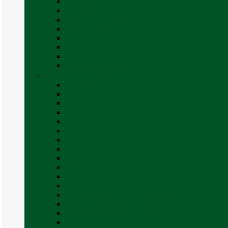
Accesorii corturi rulote și autorulote
Accesorii marchize
Corturi autorulote
Corturi rulote
Covor cort rulota
Marchize autorulote
Marchize rulote
Vezi toate categoriile
Materiale Conversii
Accesorii interior
Accesorii pentru exterior
Adezivi și sigilanți
Aer conditionat rulota / autorulota camping
Apă și sanitare
Electrice
Gaz
Iluminat
Incălzire
Invertor
Izolații
Mobilier și accesorii
Obiecte sanitare și electrocasnice
Panouri de control și accesorii
Platforme rotative și scaune
Priza & sigurante