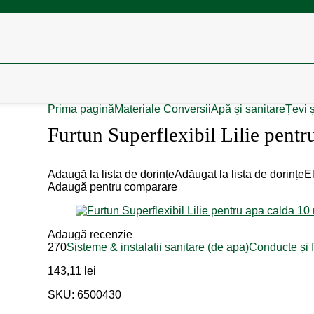
Prima pagină
Materiale Conversii
Apă și sanitare
Țevi ș
Furtun Superflexibil Lilie pent
Adaugă la lista de dorințe
Adăugat la lista de dorințe
El
Adaugă pentru comparare
Adaugă recenzie
270
Sisteme & instalatii sanitare (de apa)
Conducte și f
143,11
lei
SKU: 6500430