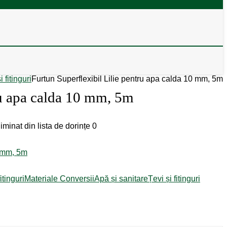
i fitinguri
Furtun Superflexibil Lilie pentru apa calda 10 mm, 5m
ru apa calda 10 mm, 5m
iminat din lista de dorințe
0
itinguri
Materiale Conversii
Apă și sanitare
Țevi și fitinguri