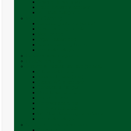
Sisteme de securitate
Trape, ferestre și accesorii
Vezi toate categoriile
Mobilier Camping
Canapea gonflabila (saltea)
Masa camping – rulota
Mobilier cort
Organizatoare cort
Scaune camping / picnic
Vezi toate categoriile
Pahare și vase magnetice
Produse resigilate
Sisteme & instalatii sanitare (de apa)
Alte accesorii apă
Baterie chiuveta (apa)
Casete WC și accesorii
Conducte și fittinguri
Obiecte sanitare baie
Pompe de apa
Rezervor apa rulota
Rezervor apa uzată
WC / toaleta ecologica portabila
Vezi toate categoriile
Soluții chimice și consumabile
Consumabile