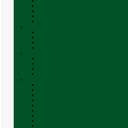
Invertoare sinus modificat
Invertoare sinus pur
Panouri solare și accesorii
Ștechere 12V
Vezi toate categoriile
Exterior
Set rampe auto
Scara rulota
Suport bicicleta auto
Vezi toate categoriile
Frigidere și Lăzi Frigorifice
Frigidere
Lăzi frigorifice
Ventilatoare și grilaje exterior
Vezi toate categoriile
Gaz
Accesorii gaz
Butelii și cartușe gaz
Senzor / detector gaz
Filtre Gaz
Furtunuri gaz
Prize externe gaz
Regulatoare gaz
Rezervoare GPL și accesorii
Țevi și racorduri gaz