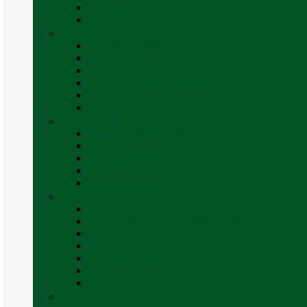
Verificare nivel gaz
Vezi toate categoriile
Grătare
Accesorii grătare
Butelii și cartușe gaz
Grătare pe cărbune
Grătare pe gaz
Grătare Cadac și accesorii
Vezi toate categoriile
Huse și Folii Izolatoare
Folii izolatoare parbriz
Huse autorulotă
Huse rulote
Parasolare REMIfront
Vezi toate categoriile
Interior
Accesorii mobilier
Organizatoare si accesorii depozitare
Picioare de masă și accesorii
Plase siguranță
Platforme rotative scaune
Protecție insecte
Vezi toate categoriile
Marchize, Corturi si Accesorii