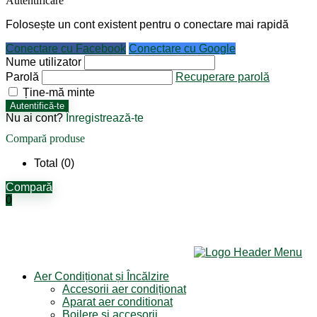
Autentificare
Folosește un cont existent pentru o conectare mai rapidă
Conectare cu Facebook
Conectare cu Google
Nume utilizator
Parolă
Recuperare parolă
Ține-mă minte
Autentifică-te
Nu ai cont?
Înregistrează-te
Compară produse
Total (
0
)
Compară
0
Aer Condiționat și Încălzire
Accesorii aer condiționat
Aparat aer conditionat
Boilere și accesorii