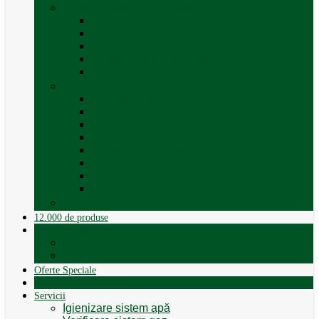
Trape, Ferestre si Accesorii
Accesorii ferestre
Accesorii trape
Ferestre
Trapa rulota / autorulota
Vezi toate categoriile
Veselă și Menaj
Accesorii menaj
Electrocasnice
Găleți și vase pliabile
Set pahare si cani camping
Set de farfurii / vase
Suport / uscator rufe
Vase de gatit – set oale aluminiu
Vezi toate categoriile
12.000 de produse
12.000 de produse
Vânzare Autorulote
XGO Autorulote
Elnagh
Oferte Speciale
Autorulote de Închiriat
Servicii
Igienizare sistem apă