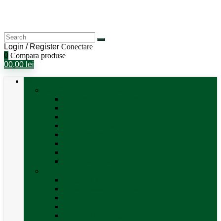
Login / Register
Conectare
0
Compara produse
0
0,00
lei
Categorii
Aer Condiționat și Încălzire
Accesorii aer condiționat
Aparat aer conditionat
Boilere și accesorii
Incalzitor diesel
Incalzitoare electrice
Incalzire pe gaz
Tubulatura aer cald
Vezi toate categoriile
Antene satelit si Smart TV
Antene LTE 5G
Antene satelit automate
SAT finder
Smart TV 12V
Suport TV perete