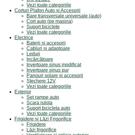
Vezi toate categoriile
Corturi Plafon Auto și Accesorii
Bare transversale universale (auto)
Cort auto (pe masina)
Suport biciclete
Vezi toate categoriile
Electrice
Baterii și accesorii
Cabluri și adaptoare
Leduri
Incărcătoare
Invertoare sinus modificat
Invertoare sinus pur
Panouri solare și accesorii
Ștechere 12V
Vezi toate categoriile
Exterior
Set rampe auto
Scara rulota
Suport bicicleta auto
Vezi toate categoriile
Frigidere și Lăzi Frigorifice
Frigidere
Lăzi frigorifice