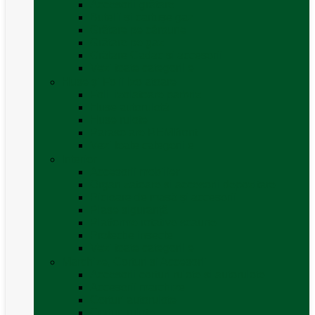
Accesorii grătare
Butelii și cartușe gaz
Grătare pe cărbune
Grătare pe gaz
Grătare Cadac și accesorii
Vezi toate categoriile
Huse și Folii Izolatoare
Folii izolatoare parbriz
Huse autorulotă
Huse rulote
Parasolare REMIfront
Vezi toate categoriile
Interior
Accesorii mobilier
Organizatoare si accesorii depozitare
Picioare de masă și accesorii
Plase siguranță
Platforme rotative scaune
Protecție insecte
Vezi toate categoriile
Marchize, Corturi si Accesorii
Accesorii corturi rulote și autorulote
Accesorii marchize
Corturi autorulote
Corturi rulote