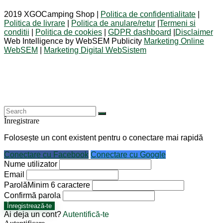
2019 XGOCamping Shop |
Politica de confidentialitate
|
Politica de livrare
|
Politica de anulare/retur
|
Termeni si
conditii
|
Politica de cookies
|
GDPR dashboard
|
Disclaimer
Web Intelligence by WebSEM Publicity
Marketing Online
WebSEM
|
Marketing Digital WebSistem
Înregistrare
Folosește un cont existent pentru o conectare mai rapidă
Conectare cu Facebook
Conectare cu Google
Nume utilizator
Email
Parolă
Minim 6 caractere
Confirmă parola
Înregistrează-te
Ai deja un cont?
Autentifică-te