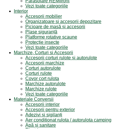
Parasolare REMIfront
Vezi toate categoriile
Interior
Accesorii mobilier
Organizatoare si accesorii depozitare
Picioare de masă și accesorii
Plase siguranță
Platforme rotative scaune
Protecție insecte
Vezi toate categoriile
Marchize, Corturi si Accesorii
Accesorii corturi rulote și autorulote
Accesorii marchize
Corturi autorulote
Corturi rulote
Covor cort rulota
Marchize autorulote
Marchize rulote
Vezi toate categoriile
Materiale Conversii
Accesorii interior
Accesorii pentru exterior
Adezivi și sigilanți
Aer conditionat rulota / autorulota camping
Apă și sanitare