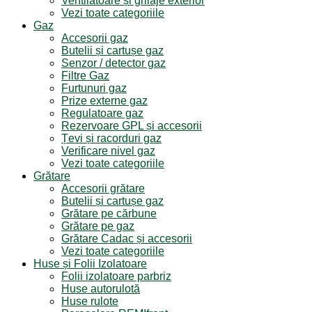
Ventilatoare și grilaje exterior
Vezi toate categoriile
Gaz
Accesorii gaz
Butelii și cartușe gaz
Senzor / detector gaz
Filtre Gaz
Furtunuri gaz
Prize externe gaz
Regulatoare gaz
Rezervoare GPL și accesorii
Țevi și racorduri gaz
Verificare nivel gaz
Vezi toate categoriile
Grătare
Accesorii grătare
Butelii și cartușe gaz
Grătare pe cărbune
Grătare pe gaz
Grătare Cadac și accesorii
Vezi toate categoriile
Huse și Folii Izolatoare
Folii izolatoare parbriz
Huse autorulotă
Huse rulote