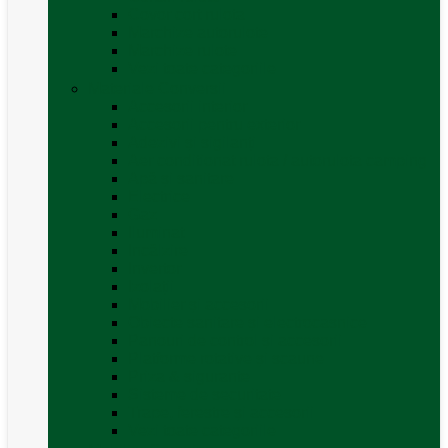
Covor cort rulota
Marchize autorulote
Marchize rulote
Vezi toate categoriile
Materiale Conversii
Accesorii interior
Accesorii pentru exterior
Adezivi și sigilanți
Aer conditionat rulota / autorulota camping
Apă și sanitare
Electrice
Gaz
Iluminat
Incălzire
Invertor
Izolații
Mobilier și accesorii
Obiecte sanitare și electrocasnice
Panouri de control și accesorii
Platforme rotative și scaune
Priza & sigurante
Sisteme de securitate
Trape, ferestre și accesorii
Vezi toate categoriile