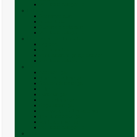
Vezi toate categoriile
Exterior
Set rampe auto
Scara rulota
Suport bicicleta auto
Vezi toate categoriile
Frigidere și Lăzi Frigorifice
Frigidere
Lăzi frigorifice
Ventilatoare și grilaje exterior
Vezi toate categoriile
Gaz
Accesorii gaz
Butelii și cartușe gaz
Senzor / detector gaz
Filtre Gaz
Furtunuri gaz
Prize externe gaz
Regulatoare gaz
Rezervoare GPL și accesorii
Țevi și racorduri gaz
Verificare nivel gaz
Vezi toate categoriile
Grătare