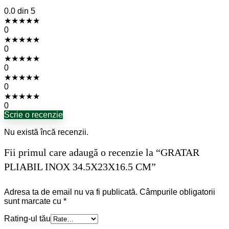
0.0
din 5
★
★
★
★
★
0
★
★
★
★
★
0
★
★
★
★
★
0
★
★
★
★
★
0
★
★
★
★
★
0
Scrie o recenzie
Nu există încă recenzii.
Fii primul care adaugă o recenzie la “GRATAR
PLIABIL INOX 34.5X23X16.5 CM”
Adresa ta de email nu va fi publicată.
Câmpurile obligatorii
sunt marcate cu
*
Rating-ul tău