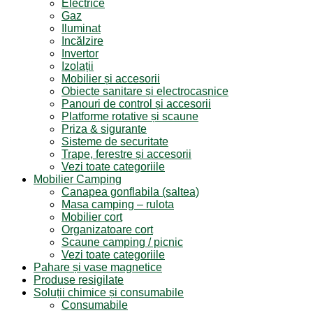
Electrice
Gaz
Iluminat
Incălzire
Invertor
Izolații
Mobilier și accesorii
Obiecte sanitare și electrocasnice
Panouri de control și accesorii
Platforme rotative și scaune
Priza & sigurante
Sisteme de securitate
Trape, ferestre și accesorii
Vezi toate categoriile
Mobilier Camping
Canapea gonflabila (saltea)
Masa camping – rulota
Mobilier cort
Organizatoare cort
Scaune camping / picnic
Vezi toate categoriile
Pahare și vase magnetice
Produse resigilate
Soluții chimice și consumabile
Consumabile