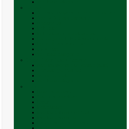
Vezi toate categoriile
Caroserie
Accesorii proțap și cuple de remorcare
Adezivi Sigilanți caroserie
Blocatori uși
Închizători
Inchizatoare / incuietoare usa
Lampa gabarit LED & stopuri rulota
Perne de aer autorulote
Uși vizitare
Vezi toate categoriile
Corturi Plafon Auto și Accesorii
Bare transversale universale (auto)
Cort auto (pe masina)
Suport biciclete
Vezi toate categoriile
Electrice
Baterii și accesorii
Cabluri și adaptoare
Leduri
Incărcătoare
Invertoare sinus modificat
Invertoare sinus pur
Panouri solare și accesorii
Ștechere 12V