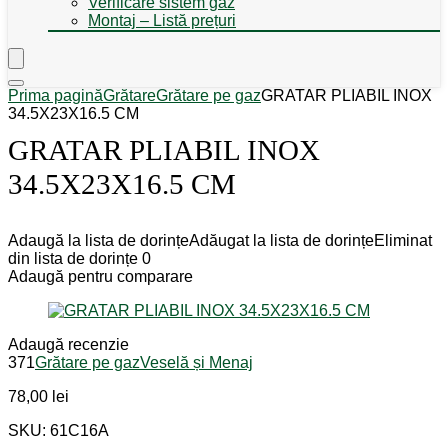
Verificare sistem gaz
Montaj – Listă prețuri
Prima pagină
Grătare
Grătare pe gaz
GRATAR PLIABIL INOX
34.5X23X16.5 CM
GRATAR PLIABIL INOX
34.5X23X16.5 CM
Adaugă la lista de dorințe
Adăugat la lista de dorințe
Eliminat
din lista de dorințe
0
Adaugă pentru comparare
Adaugă recenzie
371
Grătare pe gaz
Veselă și Menaj
78,00
lei
SKU: 61C16A