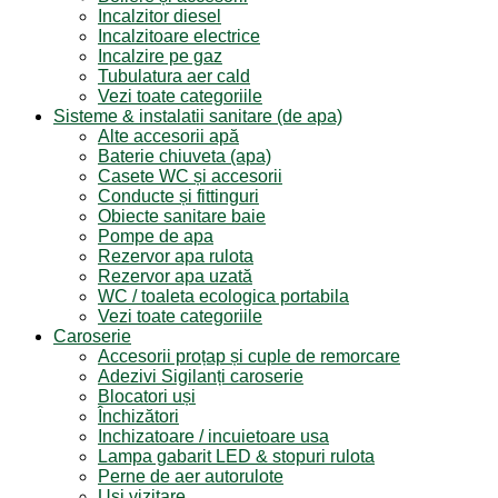
Incalzitor diesel
Incalzitoare electrice
Incalzire pe gaz
Tubulatura aer cald
Vezi toate categoriile
Sisteme & instalatii sanitare (de apa)
Alte accesorii apă
Baterie chiuveta (apa)
Casete WC și accesorii
Conducte și fittinguri
Obiecte sanitare baie
Pompe de apa
Rezervor apa rulota
Rezervor apa uzată
WC / toaleta ecologica portabila
Vezi toate categoriile
Caroserie
Accesorii proțap și cuple de remorcare
Adezivi Sigilanți caroserie
Blocatori uși
Închizători
Inchizatoare / incuietoare usa
Lampa gabarit LED & stopuri rulota
Perne de aer autorulote
Uși vizitare