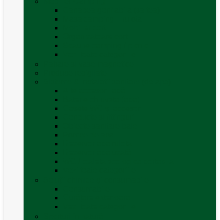
Mobilier Camping
Canapea gonflabila (saltea)
Masa camping – rulota
Mobilier cort
Organizatoare cort
Scaune camping / picnic
Vezi toate categoriile
Pahare și vase magnetice
Produse resigilate
Sisteme & instalatii sanitare (de apa)
Alte accesorii apă
Baterie chiuveta (apa)
Casete WC și accesorii
Conducte și fittinguri
Obiecte sanitare baie
Pompe de apa
Rezervor apa rulota
Rezervor apa uzată
WC / toaleta ecologica portabila
Vezi toate categoriile
Soluții chimice și consumabile
Consumabile
Curățare exterioara
Vezi toate categoriile
Sporturi în natură