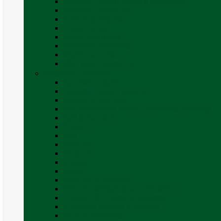
Accesorii corturi rulote și autorulote
Accesorii marchize
Corturi autorulote
Corturi rulote
Covor cort rulota
Marchize autorulote
Marchize rulote
Vezi toate categoriile
Materiale Conversii
Accesorii interior
Accesorii pentru exterior
Adezivi și sigilanți
Aer conditionat rulota / autorulota camping
Apă și sanitare
Electrice
Gaz
Iluminat
Incălzire
Invertor
Izolații
Mobilier și accesorii
Obiecte sanitare și electrocasnice
Panouri de control și accesorii
Platforme rotative și scaune
Priza & sigurante