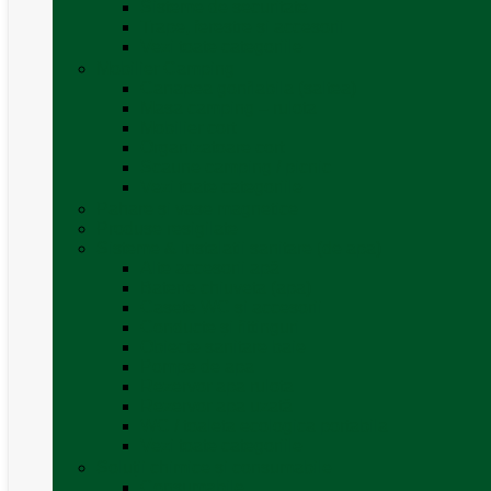
Sisteme de securitate
Trape, ferestre și accesorii
Vezi toate categoriile
Mobilier Camping
Canapea gonflabila (saltea)
Masa camping – rulota
Mobilier cort
Organizatoare cort
Scaune camping / picnic
Vezi toate categoriile
Pahare și vase magnetice
Produse resigilate
Sisteme & instalatii sanitare (de apa)
Alte accesorii apă
Baterie chiuveta (apa)
Casete WC și accesorii
Conducte și fittinguri
Obiecte sanitare baie
Pompe de apa
Rezervor apa rulota
Rezervor apa uzată
WC / toaleta ecologica portabila
Vezi toate categoriile
Soluții chimice și consumabile
Consumabile