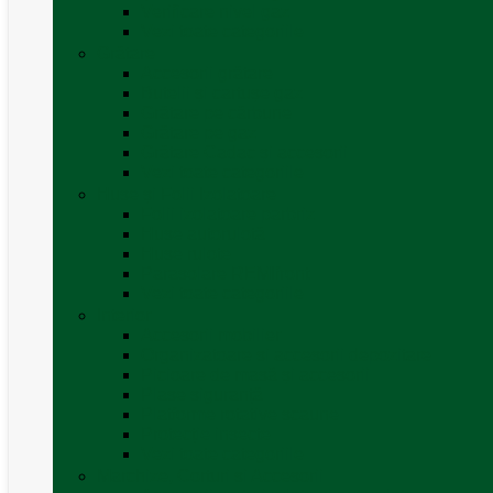
Verificare nivel gaz
Vezi toate categoriile
Grătare
Accesorii grătare
Butelii și cartușe gaz
Grătare pe cărbune
Grătare pe gaz
Grătare Cadac și accesorii
Vezi toate categoriile
Huse și Folii Izolatoare
Folii izolatoare parbriz
Huse autorulotă
Huse rulote
Parasolare REMIfront
Vezi toate categoriile
Interior
Accesorii mobilier
Organizatoare si accesorii depozitare
Picioare de masă și accesorii
Plase siguranță
Platforme rotative scaune
Protecție insecte
Vezi toate categoriile
Marchize, Corturi si Accesorii