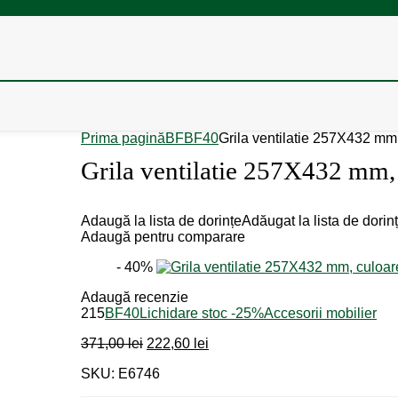
Prima pagină
BF
BF40
Grila ventilatie 257X432 mm,
Grila ventilatie 257X432 mm, 
Adaugă la lista de dorințe
Adăugat la lista de dorin
Adaugă pentru comparare
- 40%
Adaugă recenzie
215
BF40
Lichidare stoc -25%
Accesorii mobilier
Prețul
Prețul
371,00
lei
222,60
lei
inițial
curent
SKU: E6746
a
este:
fost:
222,60 lei.