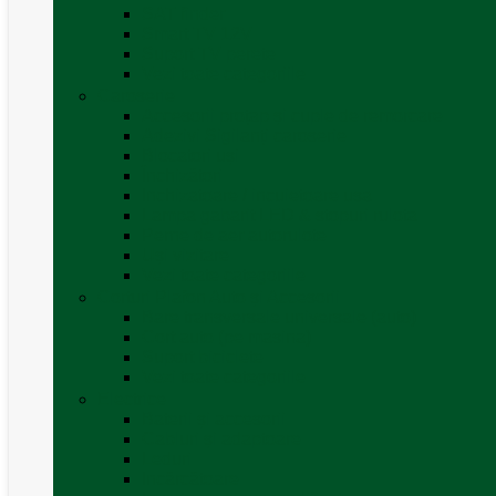
SAT finder
Smart TV 12V
Suport TV perete
Vezi toate categoriile
Caroserie
Accesorii proțap și cuple de remorcare
Adezivi Sigilanți caroserie
Blocatori uși
Închizători
Inchizatoare / incuietoare usa
Lampa gabarit LED & stopuri rulota
Perne de aer autorulote
Uși vizitare
Vezi toate categoriile
Corturi Plafon Auto și Accesorii
Bare transversale universale (auto)
Cort auto (pe masina)
Suport biciclete
Vezi toate categoriile
Electrice
Baterii și accesorii
Cabluri și adaptoare
Leduri
Incărcătoare