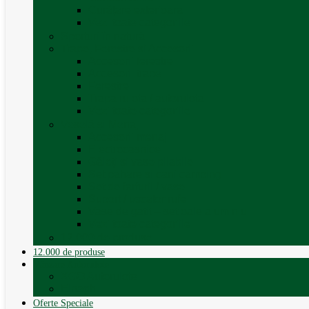
Curățare exterioara
Vezi toate categoriile
Sporturi în natură
Trape, Ferestre si Accesorii
Accesorii ferestre
Accesorii trape
Ferestre
Trapa rulota / autorulota
Vezi toate categoriile
Veselă și Menaj
Accesorii menaj
Electrocasnice
Găleți și vase pliabile
Set pahare si cani camping
Set de farfurii / vase
Suport / uscator rufe
Vase de gatit – set oale aluminiu
Vezi toate categoriile
12.000 de produse
12.000 de produse
Vânzare Autorulote
XGO Autorulote
Elnagh
Oferte Speciale