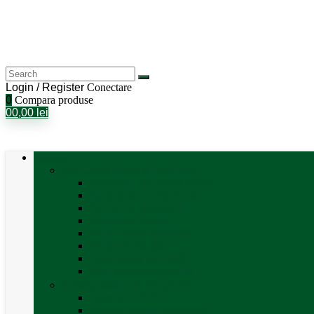
Login / Register
Conectare
0
Compara produse
0
0,00
lei
Categorii
Aer Condiționat și Încălzire
Accesorii aer condiționat
Aparat aer conditionat
Boilere și accesorii
Incalzitor diesel
Incalzitoare electrice
Incalzire pe gaz
Tubulatura aer cald
Vezi toate categoriile
Antene satelit si Smart TV
Antene LTE 5G
Antene satelit automate