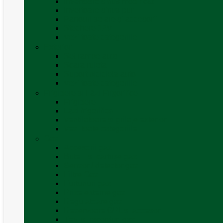
Invertoare sinus modificat
Invertoare sinus pur
Panouri solare și accesorii
Ștechere 12V
Vezi toate categoriile
Exterior
Set rampe auto
Scara rulota
Suport bicicleta auto
Vezi toate categoriile
Frigidere și Lăzi Frigorifice
Frigidere
Lăzi frigorifice
Ventilatoare și grilaje exterior
Vezi toate categoriile
Gaz
Accesorii gaz
Butelii și cartușe gaz
Senzor / detector gaz
Filtre Gaz
Furtunuri gaz
Prize externe gaz
Regulatoare gaz
Rezervoare GPL și accesorii
Țevi și racorduri gaz