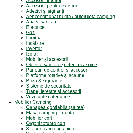
Accesorii interior
Accesorii pentru exterior
Adezivi și sigilanți
Aer conditionat rulota / autorulota camping
Apă și sanitare
Electrice
Gaz
Iluminat
Incălzire
Invertor
Izolații
Mobilier și accesorii
Obiecte sanitare și electrocasnice
Panouri de control și accesorii
Platforme rotative și scaune
Priza & sigurante
Sisteme de securitate
Trape, ferestre și accesorii
Vezi toate categoriile
Mobilier Camping
Canapea gonflabila (saltea)
Masa camping – rulota
Mobilier cort
Organizatoare cort
Scaune camping / picnic