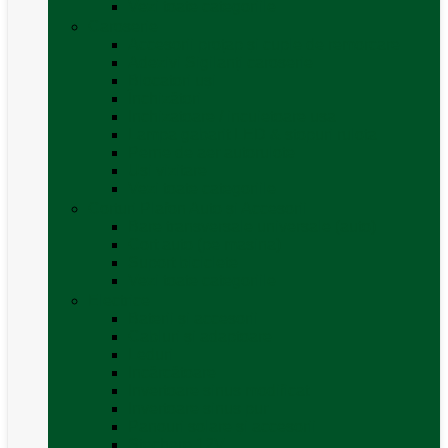
Vezi toate categoriile
Caroserie
Accesorii proțap și cuple de remorcare
Adezivi Sigilanți caroserie
Blocatori uși
Închizători
Inchizatoare / incuietoare usa
Lampa gabarit LED & stopuri rulota
Perne de aer autorulote
Uși vizitare
Vezi toate categoriile
Corturi Plafon Auto și Accesorii
Bare transversale universale (auto)
Cort auto (pe masina)
Suport biciclete
Vezi toate categoriile
Electrice
Baterii și accesorii
Cabluri și adaptoare
Leduri
Incărcătoare
Invertoare sinus modificat
Invertoare sinus pur
Panouri solare și accesorii
Ștechere 12V