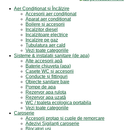
Aer Condiționat și Încălzire
Accesorii aer condiționat
Aparat aer conditionat
Boilere și accesorii
Incalzitor diesel
Incalzitoare electrice
Incalzire pe gaz
Tubulatura aer cald
Vezi toate categoriile
Sisteme & instalatii sanitare (de apa)
Alte accesorii apă
Baterie chiuveta (apa)
Casete WC și accesorii
Conducte și fittinguri
Obiecte sanitare baie
Pompe de apa
Rezervor apa rulota
Rezervor apa uzată
WC / toaleta ecologica portabila
Vezi toate categoriile
Caroserie
Accesorii proțap și cuple de remorcare
Adezivi Sigilanți caroserie
Blocatori uși