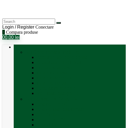
Login / Register
Conectare
0
Compara produse
0
0,00
lei
Categorii
Aer Condiționat și Încălzire
Accesorii aer condiționat
Aparat aer conditionat
Boilere și accesorii
Incalzitor diesel
Incalzitoare electrice
Incalzire pe gaz
Tubulatura aer cald
Vezi toate categoriile
Antene satelit si Smart TV
Antene LTE 5G
Antene satelit automate
SAT finder
Smart TV 12V
Suport TV perete