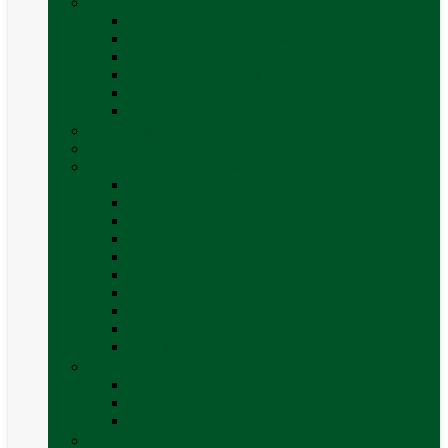
Mobilier Camping
Canapea gonflabila (saltea)
Masa camping – rulota
Mobilier cort
Organizatoare cort
Scaune camping / picnic
Vezi toate categoriile
Pahare și vase magnetice
Produse resigilate
Sisteme & instalatii sanitare (de apa)
Alte accesorii apă
Baterie chiuveta (apa)
Casete WC și accesorii
Conducte și fittinguri
Obiecte sanitare baie
Pompe de apa
Rezervor apa rulota
Rezervor apa uzată
WC / toaleta ecologica portabila
Vezi toate categoriile
Soluții chimice și consumabile
Consumabile
Curățare exterioara
Vezi toate categoriile
Sporturi în natură