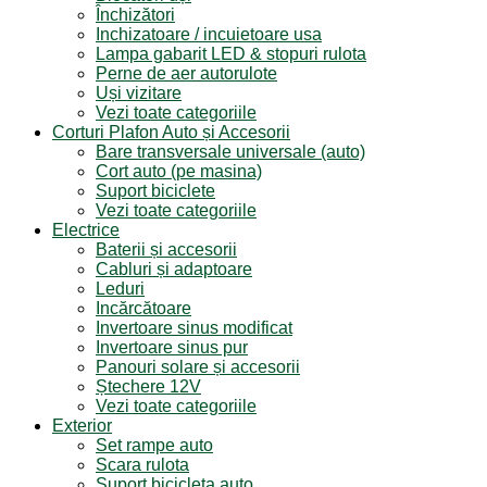
Închizători
Inchizatoare / incuietoare usa
Lampa gabarit LED & stopuri rulota
Perne de aer autorulote
Uși vizitare
Vezi toate categoriile
Corturi Plafon Auto și Accesorii
Bare transversale universale (auto)
Cort auto (pe masina)
Suport biciclete
Vezi toate categoriile
Electrice
Baterii și accesorii
Cabluri și adaptoare
Leduri
Incărcătoare
Invertoare sinus modificat
Invertoare sinus pur
Panouri solare și accesorii
Ștechere 12V
Vezi toate categoriile
Exterior
Set rampe auto
Scara rulota
Suport bicicleta auto