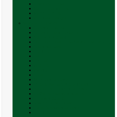
Covor cort rulota
Marchize autorulote
Marchize rulote
Vezi toate categoriile
Materiale Conversii
Accesorii interior
Accesorii pentru exterior
Adezivi și sigilanți
Aer conditionat rulota / autorulota camping
Apă și sanitare
Electrice
Gaz
Iluminat
Incălzire
Invertor
Izolații
Mobilier și accesorii
Obiecte sanitare și electrocasnice
Panouri de control și accesorii
Platforme rotative și scaune
Priza & sigurante
Sisteme de securitate
Trape, ferestre și accesorii
Vezi toate categoriile