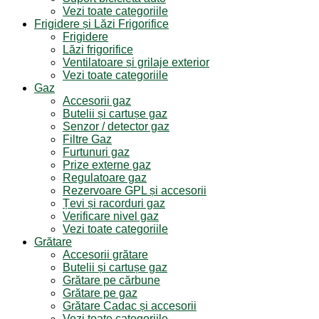
Vezi toate categoriile
Frigidere și Lăzi Frigorifice
Frigidere
Lăzi frigorifice
Ventilatoare și grilaje exterior
Vezi toate categoriile
Gaz
Accesorii gaz
Butelii și cartușe gaz
Senzor / detector gaz
Filtre Gaz
Furtunuri gaz
Prize externe gaz
Regulatoare gaz
Rezervoare GPL și accesorii
Țevi și racorduri gaz
Verificare nivel gaz
Vezi toate categoriile
Grătare
Accesorii grătare
Butelii și cartușe gaz
Grătare pe cărbune
Grătare pe gaz
Grătare Cadac și accesorii
Vezi toate categoriile