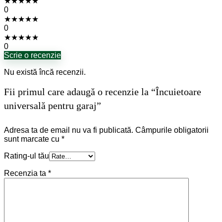
★
★
★
★
★
0
★
★
★
★
★
0
★
★
★
★
★
0
Scrie o recenzie
Nu există încă recenzii.
Fii primul care adaugă o recenzie la “Încuietoare
universală pentru garaj”
Adresa ta de email nu va fi publicată.
Câmpurile obligatorii
sunt marcate cu
*
Rating-ul tău
Recenzia ta
*