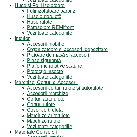
Huse și Folii Izolatoare
Folii izolatoare parbriz
Huse autorulotă
Huse rulote
Parasolare REMIfront
Vezi toate categoriile
Interior
Accesorii mobilier
Organizatoare si accesorii depozitare
Picioare de masă și accesorii
Plase siguranță
Platforme rotative scaune
Protecție insecte
Vezi toate categoriile
Marchize, Corturi si Accesorii
Accesorii corturi rulote și autorulote
Accesorii marchize
Corturi autorulote
Corturi rulote
Covor cort rulota
Marchize autorulote
Marchize rulote
Vezi toate categoriile
Materiale Conversii