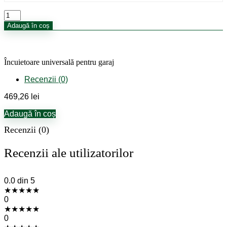
Cantitate
Încuietoare
Adaugă în coș
universală
pentru
garaj
Încuietoare universală pentru garaj
Recenzii (0)
469,26
lei
Adaugă în coș
Recenzii (0)
Recenzii ale utilizatorilor
0.0
din 5
★
★
★
★
★
0
★
★
★
★
★
0