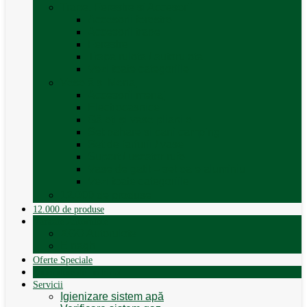
Trape, Ferestre si Accesorii
Accesorii ferestre
Accesorii trape
Ferestre
Trapa rulota / autorulota
Vezi toate categoriile
Veselă și Menaj
Accesorii menaj
Electrocasnice
Găleți și vase pliabile
Set pahare si cani camping
Set de farfurii / vase
Suport / uscator rufe
Vase de gatit – set oale aluminiu
Vezi toate categoriile
12.000 de produse
12.000 de produse
Vânzare Autorulote
XGO Autorulote
Elnagh
Oferte Speciale
Autorulote de Închiriat
Servicii
Igienizare sistem apă