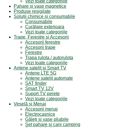
Vezi toate categoriile
Pahare și vase magnetice
Produse resigilate
Soluții chimice și consumabile
Consumabile
Curățare exterioara
Vezi toate categoriile
Trape, Ferestre si Accesorii
Accesorii ferestre
Accesorii trape
Ferestre
Trapa rulota / autorulota
Vezi toate categoriile
Antene satelit si Smart TV
Antene LTE 5G
Antene satelit automate
SAT finder
Smart TV 12V
Suport TV perete
Vezi toate categoriile
Veselă și Menaj
Accesorii menaj
Electrocasnice
Găleți și vase pliabile
Set pahare si cani camping