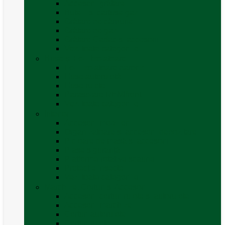
Accesorii grătare
Butelii și cartușe gaz
Grătare pe cărbune
Grătare pe gaz
Grătare Cadac și accesorii
Vezi toate categoriile
Huse și Folii Izolatoare
Folii izolatoare parbriz
Huse autorulotă
Huse rulote
Parasolare REMIfront
Vezi toate categoriile
Interior
Accesorii mobilier
Organizatoare si accesorii depozitare
Picioare de masă și accesorii
Plase siguranță
Platforme rotative scaune
Protecție insecte
Vezi toate categoriile
Marchize, Corturi si Accesorii
Accesorii corturi rulote și autorulote
Accesorii marchize
Corturi autorulote
Corturi rulote