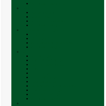
Vezi toate categoriile
Exterior
Set rampe auto
Scara rulota
Suport bicicleta auto
Vezi toate categoriile
Frigidere și Lăzi Frigorifice
Frigidere
Lăzi frigorifice
Ventilatoare și grilaje exterior
Vezi toate categoriile
Gaz
Accesorii gaz
Butelii și cartușe gaz
Senzor / detector gaz
Filtre Gaz
Furtunuri gaz
Prize externe gaz
Regulatoare gaz
Rezervoare GPL și accesorii
Țevi și racorduri gaz
Verificare nivel gaz
Vezi toate categoriile
Grătare