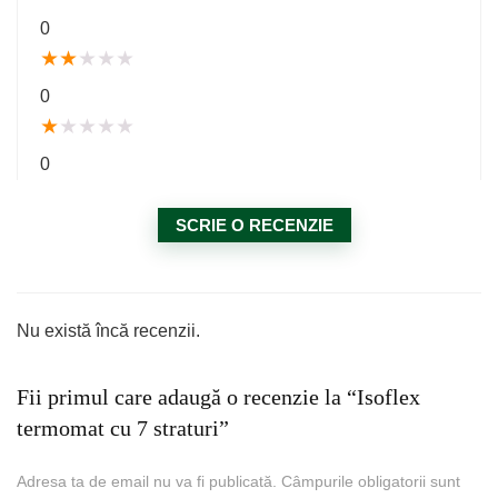
0
★
★
★
★
★
0
★
★
★
★
★
0
SCRIE O RECENZIE
Nu există încă recenzii.
Fii primul care adaugă o recenzie la “Isoflex
termomat cu 7 straturi”
Adresa ta de email nu va fi publicată.
Câmpurile obligatorii sunt