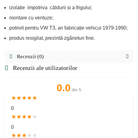
izolație impotriva căldurii și a frigului;
montare cu ventuze;
potrivit pentru VW T3, an fabricație vehicul 1979-1990;
produs resigilat, prezintă zgârieturi fine.
Recenzii (0)
Recenzii ale utilizatorilor
0.0
din 5
★
★
★
★
★
0
★
★
★
★
★
0
★
★
★
★
★