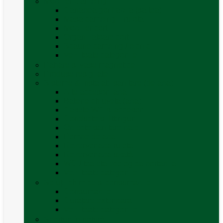
Mobilier Camping
Canapea gonflabila (saltea)
Masa camping – rulota
Mobilier cort
Organizatoare cort
Scaune camping / picnic
Vezi toate categoriile
Pahare și vase magnetice
Produse resigilate
Sisteme & instalatii sanitare (de apa)
Alte accesorii apă
Baterie chiuveta (apa)
Casete WC și accesorii
Conducte și fittinguri
Obiecte sanitare baie
Pompe de apa
Rezervor apa rulota
Rezervor apa uzată
WC / toaleta ecologica portabila
Vezi toate categoriile
Soluții chimice și consumabile
Consumabile
Curățare exterioara
Vezi toate categoriile
Sporturi în natură