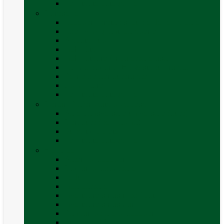
Vezi toate categoriile
Caroserie
Accesorii proțap și cuple de remorcare
Adezivi Sigilanți caroserie
Blocatori uși
Închizători
Inchizatoare / incuietoare usa
Lampa gabarit LED & stopuri rulota
Perne de aer autorulote
Uși vizitare
Vezi toate categoriile
Corturi Plafon Auto și Accesorii
Bare transversale universale (auto)
Cort auto (pe masina)
Suport biciclete
Vezi toate categoriile
Electrice
Baterii și accesorii
Cabluri și adaptoare
Leduri
Incărcătoare
Invertoare sinus modificat
Invertoare sinus pur
Panouri solare și accesorii
Ștechere 12V