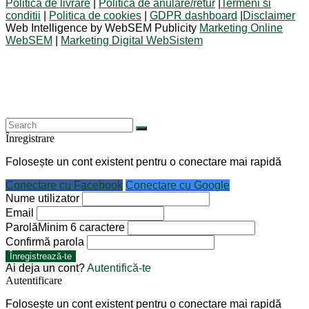
Politica de livrare
|
Politica de anulare/retur
|
Termeni si
conditii
|
Politica de cookies
|
GDPR dashboard
|
Disclaimer
Web Intelligence by WebSEM Publicity
Marketing Online
WebSEM
|
Marketing Digital WebSistem
Înregistrare
Folosește un cont existent pentru o conectare mai rapidă
Conectare cu Facebook
Conectare cu Google
Nume utilizator
Email
Parolă
Minim 6 caractere
Confirmă parola
Înregistrează-te
Ai deja un cont?
Autentifică-te
Autentificare
Folosește un cont existent pentru o conectare mai rapidă