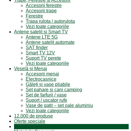
Trape, Ferestre si Accesorii
Accesorii ferestre
Accesorii trape
Ferestre
Trapa rulota / autorulota
Vezi toate categoriile
Antene satelit si Smart TV
Antene LTE 5G
Antene satelit automate
SAT finder
Smart TV 12V
Suport TV perete
Vezi toate categoriile
Veselă și Menaj
Accesorii menaj
Electrocasnice
Găleți și vase pliabile
Set pahare si cani camping
Set de farfurii / vase
Suport / uscator rufe
Vase de gatit – set oale aluminiu
Vezi toate categoriile
12.000 de produse
Oferte speciale
Produse resigilate