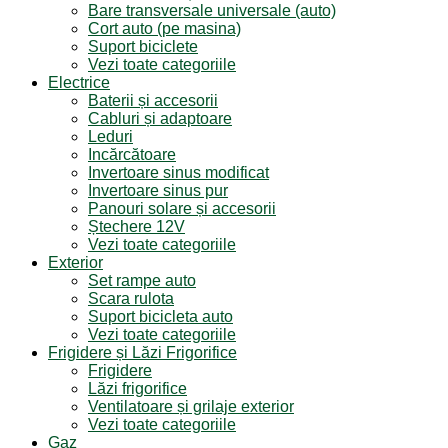
Bare transversale universale (auto)
Cort auto (pe masina)
Suport biciclete
Vezi toate categoriile
Electrice
Baterii și accesorii
Cabluri și adaptoare
Leduri
Incărcătoare
Invertoare sinus modificat
Invertoare sinus pur
Panouri solare și accesorii
Ștechere 12V
Vezi toate categoriile
Exterior
Set rampe auto
Scara rulota
Suport bicicleta auto
Vezi toate categoriile
Frigidere și Lăzi Frigorifice
Frigidere
Lăzi frigorifice
Ventilatoare și grilaje exterior
Vezi toate categoriile
Gaz