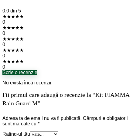
0.0
din 5
★
★
★
★
★
0
★
★
★
★
★
0
★
★
★
★
★
0
★
★
★
★
★
0
★
★
★
★
★
0
Scrie o recenzie
Nu există încă recenzii.
Fii primul care adaugă o recenzie la “Kit FIAMMA
Rain Guard M”
Adresa ta de email nu va fi publicată.
Câmpurile obligatorii
sunt marcate cu
*
Rating-ul tău