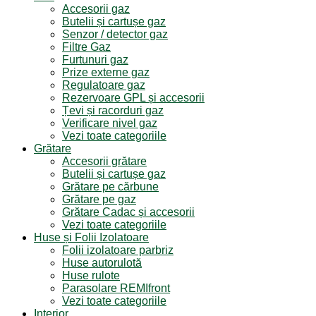
Accesorii gaz
Butelii și cartușe gaz
Senzor / detector gaz
Filtre Gaz
Furtunuri gaz
Prize externe gaz
Regulatoare gaz
Rezervoare GPL și accesorii
Țevi și racorduri gaz
Verificare nivel gaz
Vezi toate categoriile
Grătare
Accesorii grătare
Butelii și cartușe gaz
Grătare pe cărbune
Grătare pe gaz
Grătare Cadac și accesorii
Vezi toate categoriile
Huse și Folii Izolatoare
Folii izolatoare parbriz
Huse autorulotă
Huse rulote
Parasolare REMIfront
Vezi toate categoriile
Interior