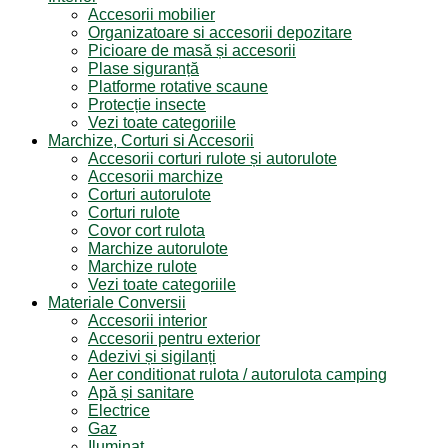
Accesorii mobilier
Organizatoare si accesorii depozitare
Picioare de masă și accesorii
Plase siguranță
Platforme rotative scaune
Protecție insecte
Vezi toate categoriile
Marchize, Corturi si Accesorii
Accesorii corturi rulote și autorulote
Accesorii marchize
Corturi autorulote
Corturi rulote
Covor cort rulota
Marchize autorulote
Marchize rulote
Vezi toate categoriile
Materiale Conversii
Accesorii interior
Accesorii pentru exterior
Adezivi și sigilanți
Aer conditionat rulota / autorulota camping
Apă și sanitare
Electrice
Gaz
Iluminat