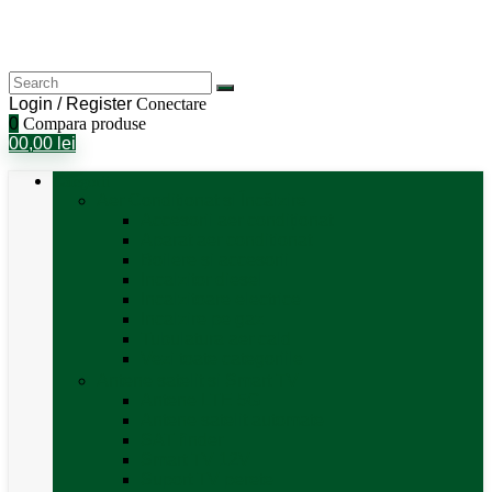
Login / Register
Conectare
0
Compara produse
0
0,00
lei
Categorii
Aer Condiționat și Încălzire
Accesorii aer condiționat
Aparat aer conditionat
Boilere și accesorii
Incalzitor diesel
Incalzitoare electrice
Incalzire pe gaz
Tubulatura aer cald
Vezi toate categoriile
Antene satelit si Smart TV
Antene LTE 5G
Antene satelit automate
SAT finder
Smart TV 12V
Suport TV perete