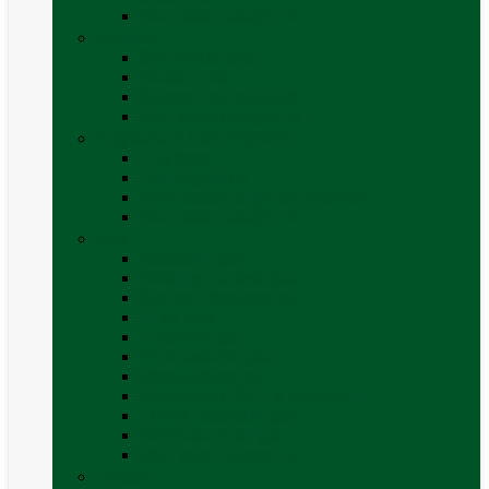
Vezi toate categoriile
Exterior
Set rampe auto
Scara rulota
Suport bicicleta auto
Vezi toate categoriile
Frigidere și Lăzi Frigorifice
Frigidere
Lăzi frigorifice
Ventilatoare și grilaje exterior
Vezi toate categoriile
Gaz
Accesorii gaz
Butelii și cartușe gaz
Senzor / detector gaz
Filtre Gaz
Furtunuri gaz
Prize externe gaz
Regulatoare gaz
Rezervoare GPL și accesorii
Țevi și racorduri gaz
Verificare nivel gaz
Vezi toate categoriile
Grătare