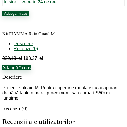
322,13 lei.
În stoc, livrare in 24 de ore
Cantitate
Adaugă în coș
Kit
FIAMMA
Rain
Guard
Kit FIAMMA Rain Guard M
M
Descriere
Recenzii (0)
Prețul
Prețul
322,13
lei
193,27
lei
inițial
curent
Adaugă în coș
a
este:
fost:
193,27 lei.
Descriere
322,13 lei.
Protectie ploaie M, Pentru copertine montate cu adaptoare
de până la 4cm pereți proeminenți sau curbați. 550cm
lungime.
Recenzii (0)
Recenzii ale utilizatorilor