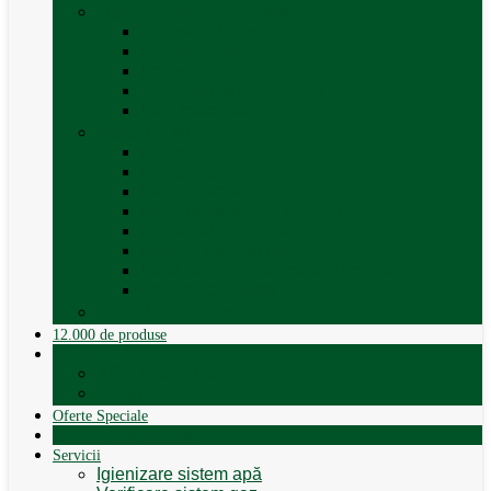
Trape, Ferestre si Accesorii
Accesorii ferestre
Accesorii trape
Ferestre
Trapa rulota / autorulota
Vezi toate categoriile
Veselă și Menaj
Accesorii menaj
Electrocasnice
Găleți și vase pliabile
Set pahare si cani camping
Set de farfurii / vase
Suport / uscator rufe
Vase de gatit – set oale aluminiu
Vezi toate categoriile
12.000 de produse
12.000 de produse
Vânzare Autorulote
XGO Autorulote
Elnagh
Oferte Speciale
Autorulote de Închiriat
Servicii
Igienizare sistem apă