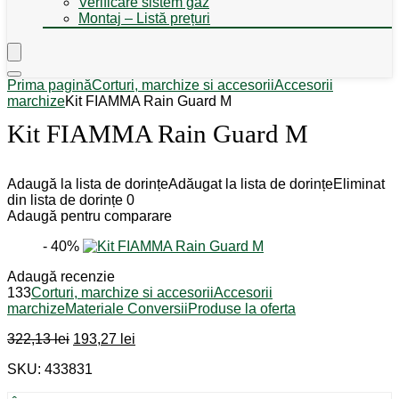
Verificare sistem gaz
Montaj – Listă prețuri
Prima pagină
Corturi, marchize si accesorii
Accesorii
marchize
Kit FIAMMA Rain Guard M
Kit FIAMMA Rain Guard M
Adaugă la lista de dorințe
Adăugat la lista de dorințe
Eliminat
din lista de dorințe
0
Adaugă pentru comparare
- 40%
Adaugă recenzie
133
Corturi, marchize si accesorii
Accesorii
marchize
Materiale Conversii
Produse la oferta
Prețul
Prețul
322,13
lei
193,27
lei
inițial
curent
SKU: 433831
a
este:
fost:
193,27 lei.