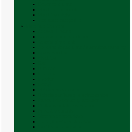
Covor cort rulota
Marchize autorulote
Marchize rulote
Vezi toate categoriile
Materiale Conversii
Accesorii interior
Accesorii pentru exterior
Adezivi și sigilanți
Aer conditionat rulota / autorulota camping
Apă și sanitare
Electrice
Gaz
Iluminat
Incălzire
Invertor
Izolații
Mobilier și accesorii
Obiecte sanitare și electrocasnice
Panouri de control și accesorii
Platforme rotative și scaune
Priza & sigurante
Sisteme de securitate
Trape, ferestre și accesorii
Vezi toate categoriile