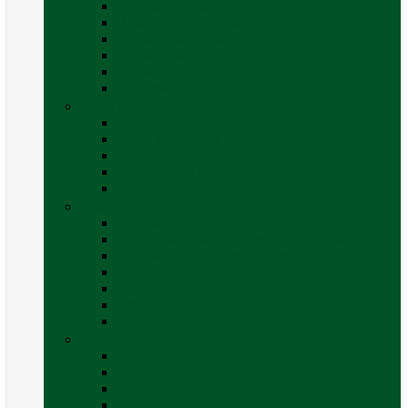
Accesorii grătare
Butelii și cartușe gaz
Grătare pe cărbune
Grătare pe gaz
Grătare Cadac și accesorii
Vezi toate categoriile
Huse și Folii Izolatoare
Folii izolatoare parbriz
Huse autorulotă
Huse rulote
Parasolare REMIfront
Vezi toate categoriile
Interior
Accesorii mobilier
Organizatoare si accesorii depozitare
Picioare de masă și accesorii
Plase siguranță
Platforme rotative scaune
Protecție insecte
Vezi toate categoriile
Marchize, Corturi si Accesorii
Accesorii corturi rulote și autorulote
Accesorii marchize
Corturi autorulote
Corturi rulote