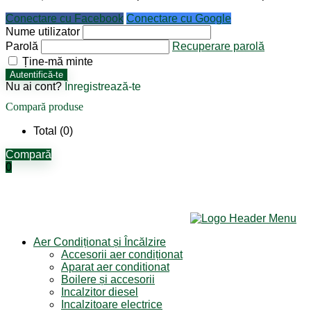
Conectare cu Facebook
Conectare cu Google
Nume utilizator
Parolă
Recuperare parolă
Ține-mă minte
Autentifică-te
Nu ai cont?
Înregistrează-te
Compară produse
Total (
0
)
Compară
0
Aer Condiționat și Încălzire
Accesorii aer condiționat
Aparat aer conditionat
Boilere și accesorii
Incalzitor diesel
Incalzitoare electrice