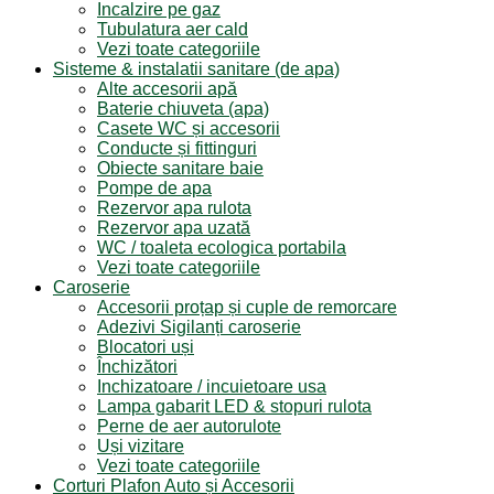
Incalzire pe gaz
Tubulatura aer cald
Vezi toate categoriile
Sisteme & instalatii sanitare (de apa)
Alte accesorii apă
Baterie chiuveta (apa)
Casete WC și accesorii
Conducte și fittinguri
Obiecte sanitare baie
Pompe de apa
Rezervor apa rulota
Rezervor apa uzată
WC / toaleta ecologica portabila
Vezi toate categoriile
Caroserie
Accesorii proțap și cuple de remorcare
Adezivi Sigilanți caroserie
Blocatori uși
Închizători
Inchizatoare / incuietoare usa
Lampa gabarit LED & stopuri rulota
Perne de aer autorulote
Uși vizitare
Vezi toate categoriile
Corturi Plafon Auto și Accesorii