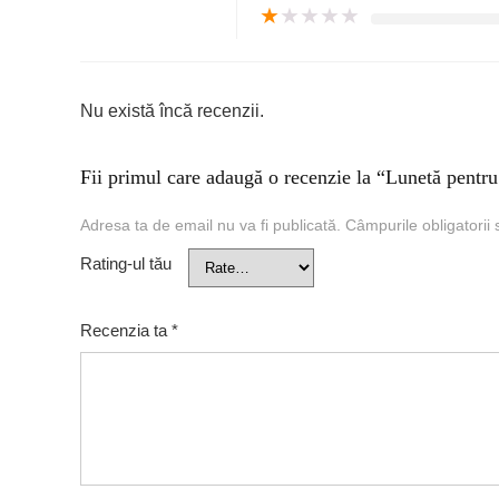
★
★
★
★
★
Nu există încă recenzii.
Fii primul care adaugă o recenzie la “Lunetă pentr
Adresa ta de email nu va fi publicată.
Câmpurile obligatorii
Rating-ul tău
Recenzia ta
*