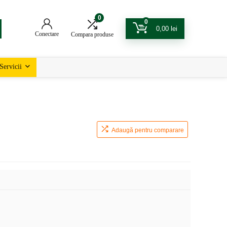
0
0
0,00
lei
Conectare
Compara produse
Servicii
Adaugă pentru comparare