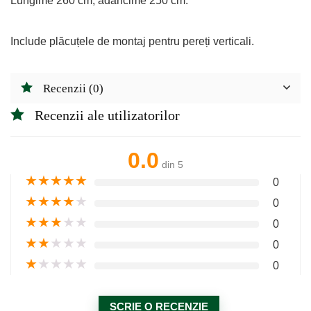
Lungime 260 cm, adâncime 250 cm.
Include plăcuțele de montaj pentru pereți verticali.
Recenzii (0)
Recenzii ale utilizatorilor
0.0
din 5
★
★
★
★
★
0
★
★
★
★
★
0
★
★
★
★
★
0
★
★
★
★
★
0
★
★
★
★
★
0
SCRIE O RECENZIE