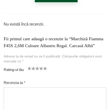
Nu există încă recenzii.
Fii primul care adaugă o recenzie la “Marchiză Fiamma
F45S 2,6M Culoare Albastru Regal. Carcasă Albă”
Adresa ta de email nu va fi publicată.
Câmpurile obligatorii sunt
marcate cu
*
Rating-ul tău
1
2 of
3 of 5
4 of 5
5 of 5 stars
of
5
stars
stars
Recenzia ta
*
5
star
st
s
ar
s