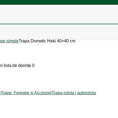
ape simple
Trapa Dometic Heki 40×40 cm
n lista de dorințe
0
e
Trape, Ferestre și Accesorii
Trapa rulota / autorulota