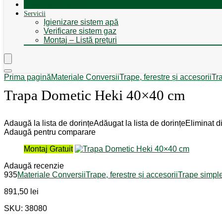
Autorulote de Închiriat
Servicii
Igienizare sistem apă
Verificare sistem gaz
Montaj – Listă prețuri
Prima pagină
Materiale Conversii
Trape, ferestre și accesorii
Tr
Trapa Dometic Heki 40×40 cm
Adaugă la lista de dorințe
Adăugat la lista de dorințe
Eliminat di
Adaugă pentru comparare
Montaj Gratuit
Adaugă recenzie
935
Materiale Conversii
Trape, ferestre și accesorii
Trape simpl
891,50
lei
SKU: 38080