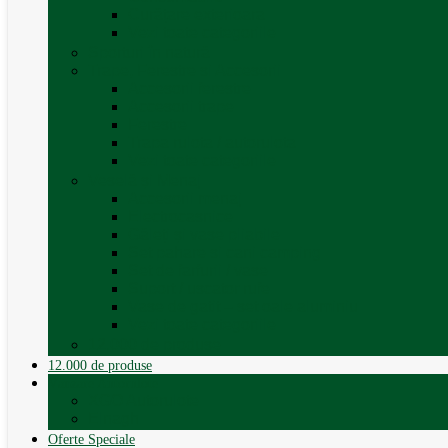
Curățare exterioara
Vezi toate categoriile
Sporturi în natură
Trape, Ferestre si Accesorii
Accesorii ferestre
Accesorii trape
Ferestre
Trapa rulota / autorulota
Vezi toate categoriile
Veselă și Menaj
Accesorii menaj
Electrocasnice
Găleți și vase pliabile
Set pahare si cani camping
Set de farfurii / vase
Suport / uscator rufe
Vase de gatit – set oale aluminiu
Vezi toate categoriile
12.000 de produse
12.000 de produse
Vânzare Autorulote
XGO Autorulote
Elnagh
Oferte Speciale