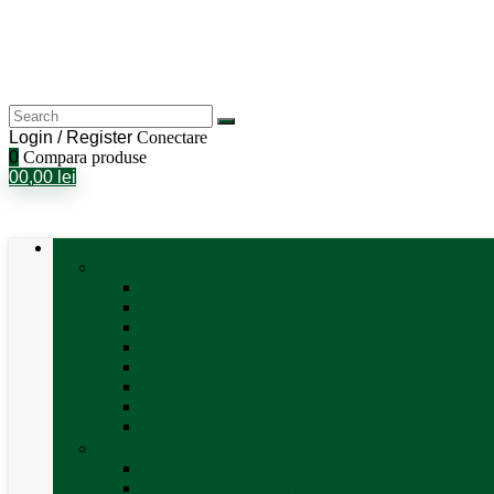
Login / Register
Conectare
0
Compara produse
0
0,00
lei
Categorii
Aer Condiționat și Încălzire
Accesorii aer condiționat
Aparat aer conditionat
Boilere și accesorii
Incalzitor diesel
Incalzitoare electrice
Incalzire pe gaz
Tubulatura aer cald
Vezi toate categoriile
Antene satelit si Smart TV
Antene LTE 5G
Antene satelit automate