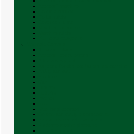
Accesorii corturi rulote și autorulote
Accesorii marchize
Corturi autorulote
Corturi rulote
Covor cort rulota
Marchize autorulote
Marchize rulote
Vezi toate categoriile
Materiale Conversii
Accesorii interior
Accesorii pentru exterior
Adezivi și sigilanți
Aer conditionat rulota / autorulota camping
Apă și sanitare
Electrice
Gaz
Iluminat
Incălzire
Invertor
Izolații
Mobilier și accesorii
Obiecte sanitare și electrocasnice
Panouri de control și accesorii
Platforme rotative și scaune
Priza & sigurante