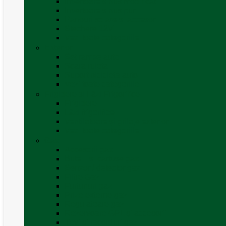
Invertoare sinus modificat
Invertoare sinus pur
Panouri solare și accesorii
Ștechere 12V
Vezi toate categoriile
Exterior
Set rampe auto
Scara rulota
Suport bicicleta auto
Vezi toate categoriile
Frigidere și Lăzi Frigorifice
Frigidere
Lăzi frigorifice
Ventilatoare și grilaje exterior
Vezi toate categoriile
Gaz
Accesorii gaz
Butelii și cartușe gaz
Senzor / detector gaz
Filtre Gaz
Furtunuri gaz
Prize externe gaz
Regulatoare gaz
Rezervoare GPL și accesorii
Țevi și racorduri gaz