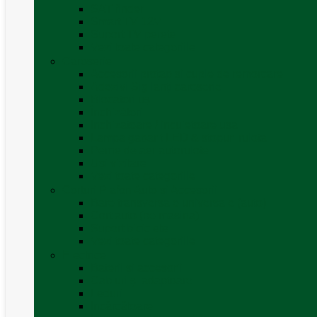
SAT finder
Smart TV 12V
Suport TV perete
Vezi toate categoriile
Caroserie
Accesorii proțap și cuple de remorcare
Adezivi Sigilanți caroserie
Blocatori uși
Închizători
Inchizatoare / incuietoare usa
Lampa gabarit LED & stopuri rulota
Perne de aer autorulote
Uși vizitare
Vezi toate categoriile
Corturi Plafon Auto și Accesorii
Bare transversale universale (auto)
Cort auto (pe masina)
Suport biciclete
Vezi toate categoriile
Electrice
Baterii și accesorii
Cabluri și adaptoare
Leduri
Incărcătoare