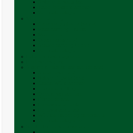
Sisteme de securitate
Trape, ferestre și accesorii
Vezi toate categoriile
Mobilier Camping
Canapea gonflabila (saltea)
Masa camping – rulota
Mobilier cort
Organizatoare cort
Scaune camping / picnic
Vezi toate categoriile
Pahare și vase magnetice
Produse resigilate
Sisteme & instalatii sanitare (de apa)
Alte accesorii apă
Baterie chiuveta (apa)
Casete WC și accesorii
Conducte și fittinguri
Obiecte sanitare baie
Pompe de apa
Rezervor apa rulota
Rezervor apa uzată
WC / toaleta ecologica portabila
Vezi toate categoriile
Soluții chimice și consumabile
Consumabile