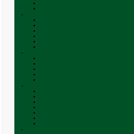
Verificare nivel gaz
Vezi toate categoriile
Grătare
Accesorii grătare
Butelii și cartușe gaz
Grătare pe cărbune
Grătare pe gaz
Grătare Cadac și accesorii
Vezi toate categoriile
Huse și Folii Izolatoare
Folii izolatoare parbriz
Huse autorulotă
Huse rulote
Parasolare REMIfront
Vezi toate categoriile
Interior
Accesorii mobilier
Organizatoare si accesorii depozitare
Picioare de masă și accesorii
Plase siguranță
Platforme rotative scaune
Protecție insecte
Vezi toate categoriile
Marchize, Corturi si Accesorii