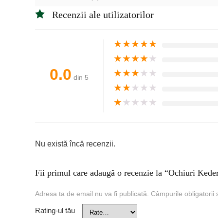
Recenzii ale utilizatorilor
★
★
★
★
★
★
★
★
★
★
0.0
★
★
★
★
★
din 5
★
★
★
★
★
★
★
★
★
★
Nu există încă recenzii.
Fii primul care adaugă o recenzie la “Ochiuri Kede
Adresa ta de email nu va fi publicată.
Câmpurile obligatorii
Rating-ul tău