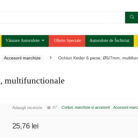
Vânzare Autorulote
Oferte Speciale
Autorulote de Închiriat
Accesorii marchize
Ochiuri Keder 6 piese, Ø5/7mm, multifun
, multifunctionale
Adaugă recenzie
67
Corturi, marchize si accesorii
Accesorii marc
25,76
lei