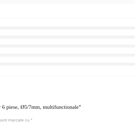
r 6 piese, Ø5/7mm, multifunctionale”
 sunt marcate cu
*