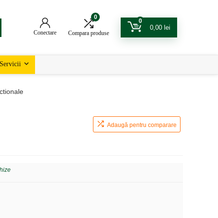
0
0
0,00
lei
Conectare
Compara produse
Servicii
ctionale
Adaugă pentru comparare
hize