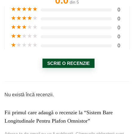
0.0
din 5
★
★
★
★
★
0
★
★
★
★
★
0
★
★
★
★
★
0
★
★
★
★
★
0
★
★
★
★
★
0
SCRIE O RECENZIE
Nu există încă recenzii.
Fii primul care adaugă o recenzie la “Sistem Bare
Longitudinale Pentru Plafon Omnistor”
Adresa ta de email nu va fi publicată.
Câmpurile obligatorii sunt