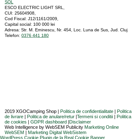
SOL
ESCO ELECTRIC LIGHT SRL,
CUI:
25604908,
Cod Fiscal:
J12/1161/2009,
Capital social
: 100 000 lei
Adresa:
Str. M. Eminescu, Nr. 454, Loc. Luna de Sus, Jud. Cluj
Telefon:
0376 441 180
2019 XGOCamping Shop |
Politica de confidentialitate
|
Politica
de livrare
|
Politica de anulare/retur
|
Termeni si conditii
|
Politica
de cookies
|
GDPR dashboard
|
Disclaimer
Web Intelligence by WebSEM Publicity
Marketing Online
WebSEM
|
Marketing Digital WebSistem
WordPress Cookie Plugin de la Real Cookie Banner