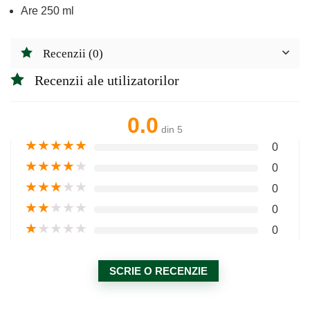
Are 250 ml
Recenzii (0)
Recenzii ale utilizatorilor
0.0
din 5
★
★
★
★
★
0
★
★
★
★
★
0
★
★
★
★
★
0
★
★
★
★
★
0
★
★
★
★
★
0
SCRIE O RECENZIE