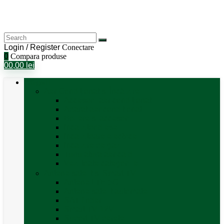
Login / Register
Conectare
0
Compara produse
0
0,00
lei
Categorii
Aer Condiționat și Încălzire
Accesorii aer condiționat
Aparat aer conditionat
Boilere și accesorii
Incalzitor diesel
Incalzitoare electrice
Incalzire pe gaz
Tubulatura aer cald
Vezi toate categoriile
Antene satelit si Smart TV
Antene LTE 5G
Antene satelit automate
SAT finder
Smart TV 12V
Suport TV perete