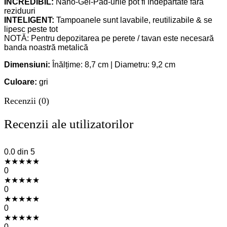
INCREDIBIL:
Nano-Gel-Pad-urile pot fi îndepărtate fără
reziduuri
INTELIGENT:
Tampoanele sunt lavabile, reutilizabile & se
lipesc peste tot
NOTĂ: Pentru depozitarea pe perete / tavan este necesară
banda noastră metalică
Dimensiuni:
Înălțime: 8,7 cm | Diametru: 9,2 cm
Culoare:
gri
Recenzii (0)
Recenzii ale utilizatorilor
0.0
din 5
★
★
★
★
★
0
★
★
★
★
★
0
★
★
★
★
★
0
★
★
★
★
★
0