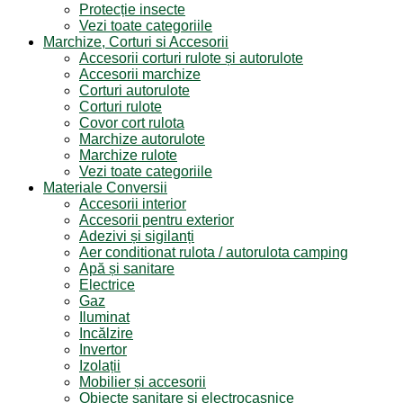
Protecție insecte
Vezi toate categoriile
Marchize, Corturi si Accesorii
Accesorii corturi rulote și autorulote
Accesorii marchize
Corturi autorulote
Corturi rulote
Covor cort rulota
Marchize autorulote
Marchize rulote
Vezi toate categoriile
Materiale Conversii
Accesorii interior
Accesorii pentru exterior
Adezivi și sigilanți
Aer conditionat rulota / autorulota camping
Apă și sanitare
Electrice
Gaz
Iluminat
Incălzire
Invertor
Izolații
Mobilier și accesorii
Obiecte sanitare și electrocasnice