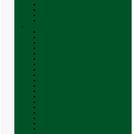
Covor cort rulota
Marchize autorulote
Marchize rulote
Vezi toate categoriile
Materiale Conversii
Accesorii interior
Accesorii pentru exterior
Adezivi și sigilanți
Aer conditionat rulota / autorulota camping
Apă și sanitare
Electrice
Gaz
Iluminat
Incălzire
Invertor
Izolații
Mobilier și accesorii
Obiecte sanitare și electrocasnice
Panouri de control și accesorii
Platforme rotative și scaune
Priza & sigurante
Sisteme de securitate
Trape, ferestre și accesorii
Vezi toate categoriile