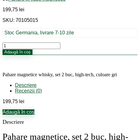
199,75
lei
SKU: 70105015
Stoc Germania, livrare 7-10 zile
Cantitate
Pahare
Adaugă în coș
magnetice
whisky,
set
2
Pahare magnetice whisky, set 2 buc, high-tech, culoare gri
buc,
high-
Descriere
tech,
Recenzii (0)
culoare
gri
199,75
lei
Adaugă în coș
Descriere
Pahare magnetice, set 2 buc, high-