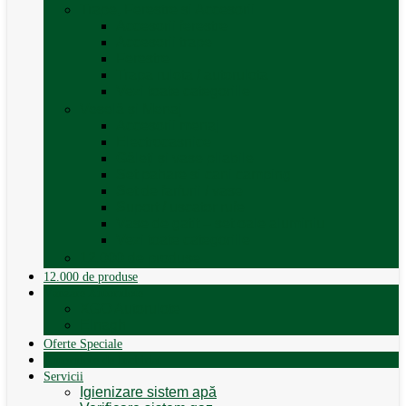
Trape, Ferestre si Accesorii
Accesorii ferestre
Accesorii trape
Ferestre
Trapa rulota / autorulota
Vezi toate categoriile
Veselă și Menaj
Accesorii menaj
Electrocasnice
Găleți și vase pliabile
Set pahare si cani camping
Set de farfurii / vase
Suport / uscator rufe
Vase de gatit – set oale aluminiu
Vezi toate categoriile
12.000 de produse
12.000 de produse
Vânzare Autorulote
XGO Autorulote
Elnagh
Oferte Speciale
Autorulote de Închiriat
Servicii
Igienizare sistem apă