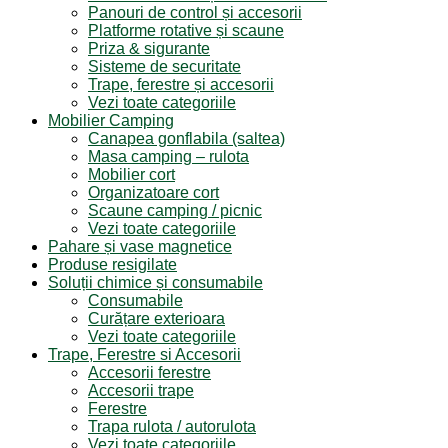
Panouri de control și accesorii
Platforme rotative și scaune
Priza & sigurante
Sisteme de securitate
Trape, ferestre și accesorii
Vezi toate categoriile
Mobilier Camping
Canapea gonflabila (saltea)
Masa camping – rulota
Mobilier cort
Organizatoare cort
Scaune camping / picnic
Vezi toate categoriile
Pahare și vase magnetice
Produse resigilate
Soluții chimice și consumabile
Consumabile
Curățare exterioara
Vezi toate categoriile
Trape, Ferestre si Accesorii
Accesorii ferestre
Accesorii trape
Ferestre
Trapa rulota / autorulota
Vezi toate categoriile