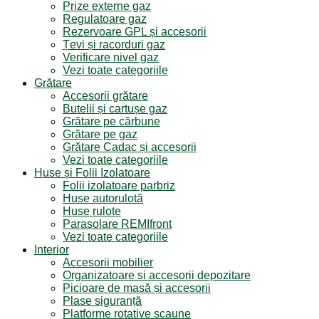
Prize externe gaz
Regulatoare gaz
Rezervoare GPL și accesorii
Țevi și racorduri gaz
Verificare nivel gaz
Vezi toate categoriile
Grătare
Accesorii grătare
Butelii și cartușe gaz
Grătare pe cărbune
Grătare pe gaz
Grătare Cadac și accesorii
Vezi toate categoriile
Huse și Folii Izolatoare
Folii izolatoare parbriz
Huse autorulotă
Huse rulote
Parasolare REMIfront
Vezi toate categoriile
Interior
Accesorii mobilier
Organizatoare si accesorii depozitare
Picioare de masă și accesorii
Plase siguranță
Platforme rotative scaune