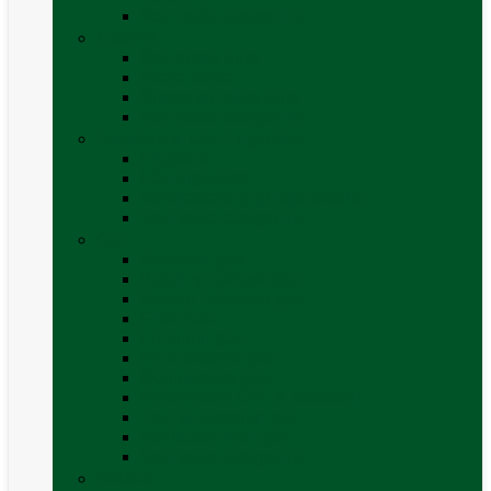
Vezi toate categoriile
Exterior
Set rampe auto
Scara rulota
Suport bicicleta auto
Vezi toate categoriile
Frigidere și Lăzi Frigorifice
Frigidere
Lăzi frigorifice
Ventilatoare și grilaje exterior
Vezi toate categoriile
Gaz
Accesorii gaz
Butelii și cartușe gaz
Senzor / detector gaz
Filtre Gaz
Furtunuri gaz
Prize externe gaz
Regulatoare gaz
Rezervoare GPL și accesorii
Țevi și racorduri gaz
Verificare nivel gaz
Vezi toate categoriile
Grătare