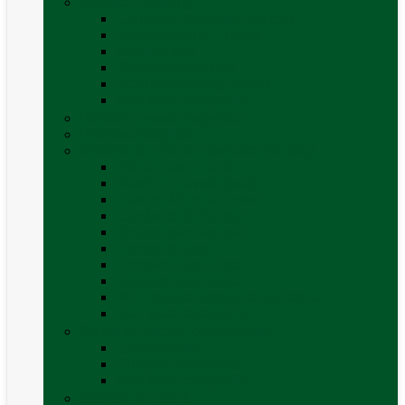
Mobilier Camping
Canapea gonflabila (saltea)
Masa camping – rulota
Mobilier cort
Organizatoare cort
Scaune camping / picnic
Vezi toate categoriile
Pahare și vase magnetice
Produse resigilate
Sisteme & instalatii sanitare (de apa)
Alte accesorii apă
Baterie chiuveta (apa)
Casete WC și accesorii
Conducte și fittinguri
Obiecte sanitare baie
Pompe de apa
Rezervor apa rulota
Rezervor apa uzată
WC / toaleta ecologica portabila
Vezi toate categoriile
Soluții chimice și consumabile
Consumabile
Curățare exterioara
Vezi toate categoriile
Sporturi în natură