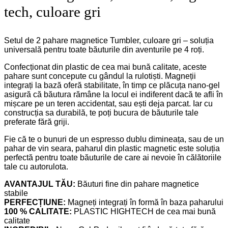
tech, culoare gri
Setul de 2 pahare magnetice Tumbler, culoare gri – soluția
universală pentru toate băuturile din aventurile pe 4 roți.
Confecționat din plastic de cea mai bună calitate, aceste
pahare sunt concepute cu gândul la rulotiști. Magneții
integrați la bază oferă stabilitate, în timp ce plăcuța nano-gel
asigură că băutura rămâne la locul ei indiferent dacă te afli în
mișcare pe un teren accidentat, sau ești deja parcat. Iar cu
construcția sa durabilă, te poți bucura de băuturile tale
preferate fără griji.
Fie că te o bunuri de un espresso dublu dimineața, sau de un
pahar de vin seara, paharul din plastic magnetic este soluția
perfectă pentru toate băuturile de care ai nevoie în călătoriile
tale cu autorulota.
AVANTAJUL TĂU:
Băuturi fine din pahare magnetice
stabile
PERFECȚIUNE:
Magneți integrați în formă în baza paharului
100 % CALITATE:
PLASTIC HIGHTECH de cea mai bună
calitate