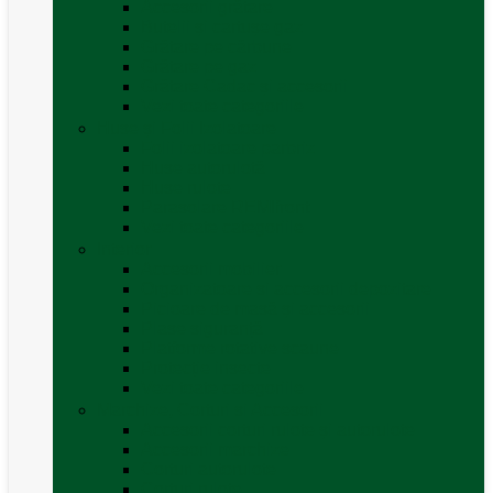
Accesorii grătare
Butelii și cartușe gaz
Grătare pe cărbune
Grătare pe gaz
Grătare Cadac și accesorii
Vezi toate categoriile
Huse și Folii Izolatoare
Folii izolatoare parbriz
Huse autorulotă
Huse rulote
Parasolare REMIfront
Vezi toate categoriile
Interior
Accesorii mobilier
Organizatoare si accesorii depozitare
Picioare de masă și accesorii
Plase siguranță
Platforme rotative scaune
Protecție insecte
Vezi toate categoriile
Marchize, Corturi si Accesorii
Accesorii corturi rulote și autorulote
Accesorii marchize
Corturi autorulote
Corturi rulote