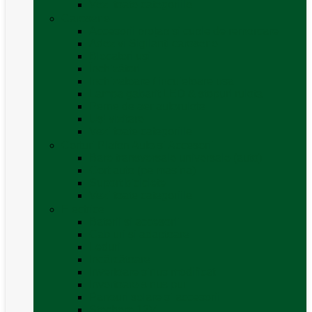
Vezi toate categoriile
Caroserie
Accesorii proțap și cuple de remorcare
Adezivi Sigilanți caroserie
Blocatori uși
Închizători
Inchizatoare / incuietoare usa
Lampa gabarit LED & stopuri rulota
Perne de aer autorulote
Uși vizitare
Vezi toate categoriile
Corturi Plafon Auto și Accesorii
Bare transversale universale (auto)
Cort auto (pe masina)
Suport biciclete
Vezi toate categoriile
Electrice
Baterii și accesorii
Cabluri și adaptoare
Leduri
Incărcătoare
Invertoare sinus modificat
Invertoare sinus pur
Panouri solare și accesorii
Ștechere 12V