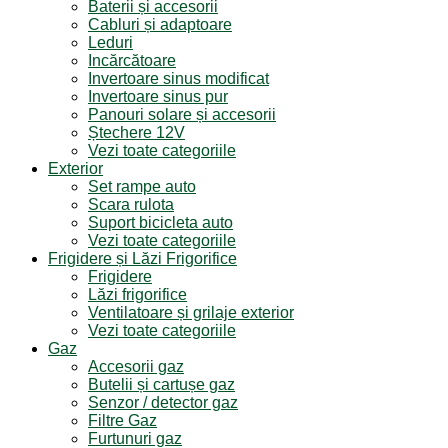
Baterii și accesorii
Cabluri și adaptoare
Leduri
Incărcătoare
Invertoare sinus modificat
Invertoare sinus pur
Panouri solare și accesorii
Ștechere 12V
Vezi toate categoriile
Exterior
Set rampe auto
Scara rulota
Suport bicicleta auto
Vezi toate categoriile
Frigidere și Lăzi Frigorifice
Frigidere
Lăzi frigorifice
Ventilatoare și grilaje exterior
Vezi toate categoriile
Gaz
Accesorii gaz
Butelii și cartușe gaz
Senzor / detector gaz
Filtre Gaz
Furtunuri gaz