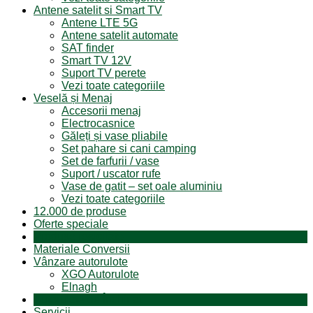
Antene satelit si Smart TV
Antene LTE 5G
Antene satelit automate
SAT finder
Smart TV 12V
Suport TV perete
Vezi toate categoriile
Veselă și Menaj
Accesorii menaj
Electrocasnice
Găleți și vase pliabile
Set pahare si cani camping
Set de farfurii / vase
Suport / uscator rufe
Vase de gatit – set oale aluminiu
Vezi toate categoriile
12.000 de produse
Oferte speciale
Produse resigilate
Materiale Conversii
Vânzare autorulote
XGO Autorulote
Elnagh
Autorulote de Închiriat
Servicii