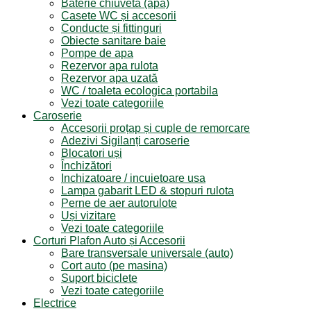
Baterie chiuveta (apa)
Casete WC și accesorii
Conducte și fittinguri
Obiecte sanitare baie
Pompe de apa
Rezervor apa rulota
Rezervor apa uzată
WC / toaleta ecologica portabila
Vezi toate categoriile
Caroserie
Accesorii proțap și cuple de remorcare
Adezivi Sigilanți caroserie
Blocatori uși
Închizători
Inchizatoare / incuietoare usa
Lampa gabarit LED & stopuri rulota
Perne de aer autorulote
Uși vizitare
Vezi toate categoriile
Corturi Plafon Auto și Accesorii
Bare transversale universale (auto)
Cort auto (pe masina)
Suport biciclete
Vezi toate categoriile
Electrice