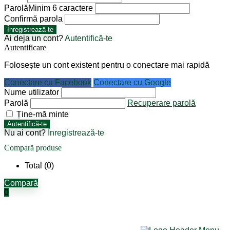
Parolă
Minim 6 caractere
Confirmă parola
Înregistrează-te
Ai deja un cont?
Autentifică-te
Autentificare
Folosește un cont existent pentru o conectare mai rapidă
Conectare cu Facebook
Conectare cu Google
Nume utilizator
Parolă
Recuperare parolă
Ține-mă minte
Autentifică-te
Nu ai cont?
Înregistrează-te
Compară produse
Total (
0
)
Compară
0