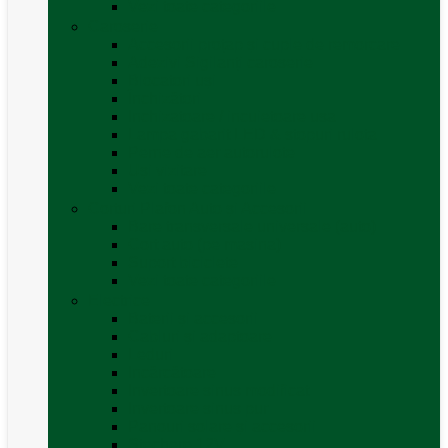
Vezi toate categoriile
Caroserie
Accesorii proțap și cuple de remorcare
Adezivi Sigilanți caroserie
Blocatori uși
Închizători
Inchizatoare / incuietoare usa
Lampa gabarit LED & stopuri rulota
Perne de aer autorulote
Uși vizitare
Vezi toate categoriile
Corturi Plafon Auto și Accesorii
Bare transversale universale (auto)
Cort auto (pe masina)
Suport biciclete
Vezi toate categoriile
Electrice
Baterii și accesorii
Cabluri și adaptoare
Leduri
Incărcătoare
Invertoare sinus modificat
Invertoare sinus pur
Panouri solare și accesorii
Ștechere 12V