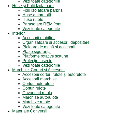
Vezi toate categoriile
Huse și Folii Izolatoare
Folii izolatoare parbriz
Huse autorulotă
Huse rulote
Parasolare REMIfront
Vezi toate categoriile
Interior
Accesorii mobilier
Organizatoare si accesorii depozitare
Picioare de masă și accesorii
Plase siguranță
Platforme rotative scaune
Protecție insecte
Vezi toate categoriile
Marchize, Corturi si Accesorii
Accesorii corturi rulote și autorulote
Accesorii marchize
Corturi autorulote
Corturi rulote
Covor cort rulota
Marchize autorulote
Marchize rulote
Vezi toate categoriile
Materiale Conversii