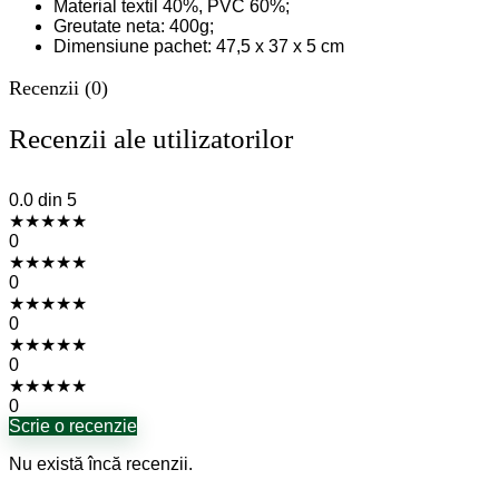
Material textil 40%, PVC 60%;
Greutate neta: 400g;
Dimensiune pachet:
47,5 x 37 x 5 cm
Recenzii (0)
Recenzii ale utilizatorilor
0.0
din 5
★
★
★
★
★
0
★
★
★
★
★
0
★
★
★
★
★
0
★
★
★
★
★
0
★
★
★
★
★
0
Scrie o recenzie
Nu există încă recenzii.