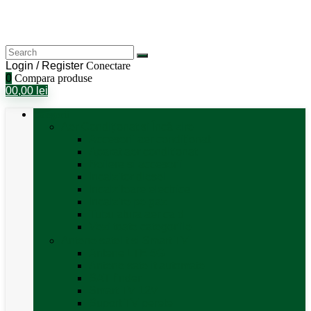
Login / Register
Conectare
0
Compara produse
0
0,00
lei
Categorii
Aer Condiționat și Încălzire
Accesorii aer condiționat
Aparat aer conditionat
Boilere și accesorii
Incalzitor diesel
Incalzitoare electrice
Incalzire pe gaz
Tubulatura aer cald
Vezi toate categoriile
Antene satelit si Smart TV
Antene LTE 5G
Antene satelit automate
SAT finder
Smart TV 12V
Suport TV perete