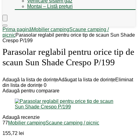
Verificare sistem gaz
Montaj – Listă prețuri
Prima pagină
Mobilier camping
Scaune camping /
picnic
Parasolar reglabil pentru orice tip de scaun Sun Shade
Crespo P/199
Parasolar reglabil pentru orice tip de
scaun Sun Shade Crespo P/199
Adaugă la lista de dorințe
Adăugat la lista de dorințe
Eliminat
din lista de dorințe
0
Adaugă pentru comparare
Adaugă recenzie
77
Mobilier camping
Scaune camping / picnic
155,72
lei