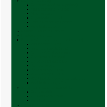
Mobilier Camping
Canapea gonflabila (saltea)
Masa camping – rulota
Mobilier cort
Organizatoare cort
Scaune camping / picnic
Vezi toate categoriile
Pahare și vase magnetice
Produse resigilate
Sisteme & instalatii sanitare (de apa)
Alte accesorii apă
Baterie chiuveta (apa)
Casete WC și accesorii
Conducte și fittinguri
Obiecte sanitare baie
Pompe de apa
Rezervor apa rulota
Rezervor apa uzată
WC / toaleta ecologica portabila
Vezi toate categoriile
Soluții chimice și consumabile
Consumabile
Curățare exterioara
Vezi toate categoriile
Sporturi în natură