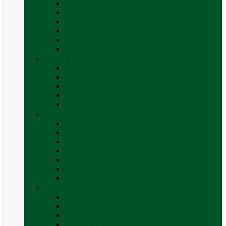
Accesorii grătare
Butelii și cartușe gaz
Grătare pe cărbune
Grătare pe gaz
Grătare Cadac și accesorii
Vezi toate categoriile
Huse și Folii Izolatoare
Folii izolatoare parbriz
Huse autorulotă
Huse rulote
Parasolare REMIfront
Vezi toate categoriile
Interior
Accesorii mobilier
Organizatoare si accesorii depozitare
Picioare de masă și accesorii
Plase siguranță
Platforme rotative scaune
Protecție insecte
Vezi toate categoriile
Marchize, Corturi si Accesorii
Accesorii corturi rulote și autorulote
Accesorii marchize
Corturi autorulote
Corturi rulote