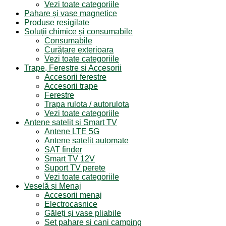
Vezi toate categoriile
Pahare și vase magnetice
Produse resigilate
Soluții chimice și consumabile
Consumabile
Curățare exterioara
Vezi toate categoriile
Trape, Ferestre si Accesorii
Accesorii ferestre
Accesorii trape
Ferestre
Trapa rulota / autorulota
Vezi toate categoriile
Antene satelit si Smart TV
Antene LTE 5G
Antene satelit automate
SAT finder
Smart TV 12V
Suport TV perete
Vezi toate categoriile
Veselă și Menaj
Accesorii menaj
Electrocasnice
Găleți și vase pliabile
Set pahare si cani camping