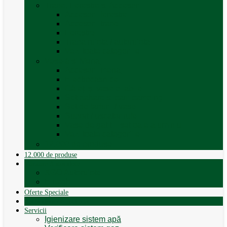
Trape, Ferestre si Accesorii
Accesorii ferestre
Accesorii trape
Ferestre
Trapa rulota / autorulota
Vezi toate categoriile
Veselă și Menaj
Accesorii menaj
Electrocasnice
Găleți și vase pliabile
Set pahare si cani camping
Set de farfurii / vase
Suport / uscator rufe
Vase de gatit – set oale aluminiu
Vezi toate categoriile
12.000 de produse
12.000 de produse
Vânzare Autorulote
XGO Autorulote
Elnagh
Oferte Speciale
Autorulote de Închiriat
Servicii
Igienizare sistem apă