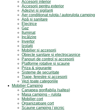
Accesorii interior
Accesorii pentru exterior
Adezivi și sigilanți
Aer conditionat rulota / autorulota camping
Apă și sanitare
Electrice
Gaz
Iluminat
Incălzire
Invertor
Izolații
Mobilier și accesorii
Obiecte sanitare și electrocasnice
Panouri de control și accesorii
Platforme rotative și scaune
Priza & sigurante
Sisteme de securitate
Trape, ferestre și accesorii
Vezi toate categoriile
Mobilier Camping
Canapea gonflabila (saltea)
Masa camping – rulota
Mobilier cort
Organizatoare cort
Scaune camping / picnic