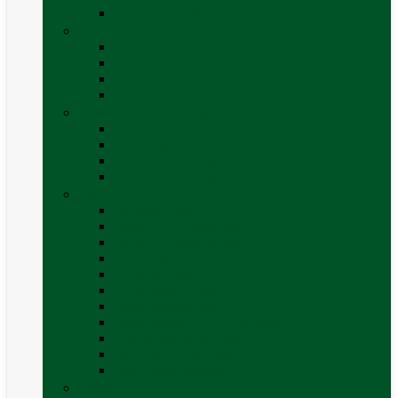
Vezi toate categoriile
Exterior
Set rampe auto
Scara rulota
Suport bicicleta auto
Vezi toate categoriile
Frigidere și Lăzi Frigorifice
Frigidere
Lăzi frigorifice
Ventilatoare și grilaje exterior
Vezi toate categoriile
Gaz
Accesorii gaz
Butelii și cartușe gaz
Senzor / detector gaz
Filtre Gaz
Furtunuri gaz
Prize externe gaz
Regulatoare gaz
Rezervoare GPL și accesorii
Țevi și racorduri gaz
Verificare nivel gaz
Vezi toate categoriile
Grătare