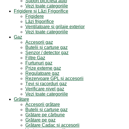
Suport bicicleta auto
Vezi toate categoriile
Frigidere și Lăzi Frigorifice
Frigidere
Lăzi frigorifice
Ventilatoare și grilaje exterior
Vezi toate categoriile
Gaz
Accesorii gaz
Butelii și cartușe gaz
Senzor / detector gaz
Filtre Gaz
Furtunuri gaz
Prize externe gaz
Regulatoare gaz
Rezervoare GPL și accesorii
Țevi și racorduri gaz
Verificare nivel gaz
Vezi toate categoriile
Grătare
Accesorii grătare
Butelii și cartușe gaz
Grătare pe cărbune
Grătare pe gaz
Grătare Cadac și accesorii