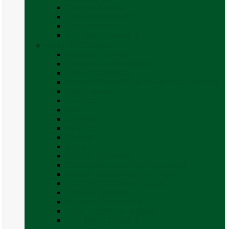
Covor cort rulota
Marchize autorulote
Marchize rulote
Vezi toate categoriile
Materiale Conversii
Accesorii interior
Accesorii pentru exterior
Adezivi și sigilanți
Aer conditionat rulota / autorulota camping
Apă și sanitare
Electrice
Gaz
Iluminat
Incălzire
Invertor
Izolații
Mobilier și accesorii
Obiecte sanitare și electrocasnice
Panouri de control și accesorii
Platforme rotative și scaune
Priza & sigurante
Sisteme de securitate
Trape, ferestre și accesorii
Vezi toate categoriile