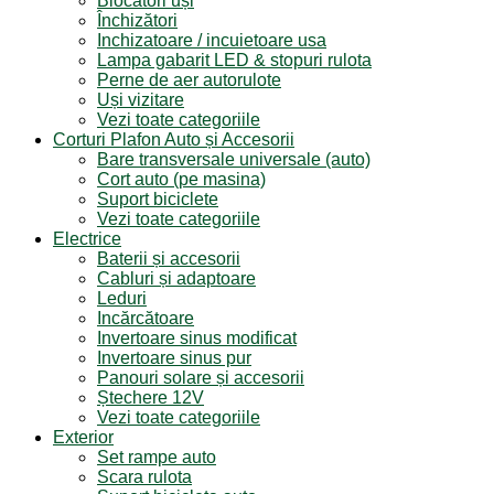
Blocatori uși
Închizători
Inchizatoare / incuietoare usa
Lampa gabarit LED & stopuri rulota
Perne de aer autorulote
Uși vizitare
Vezi toate categoriile
Corturi Plafon Auto și Accesorii
Bare transversale universale (auto)
Cort auto (pe masina)
Suport biciclete
Vezi toate categoriile
Electrice
Baterii și accesorii
Cabluri și adaptoare
Leduri
Incărcătoare
Invertoare sinus modificat
Invertoare sinus pur
Panouri solare și accesorii
Ștechere 12V
Vezi toate categoriile
Exterior
Set rampe auto
Scara rulota