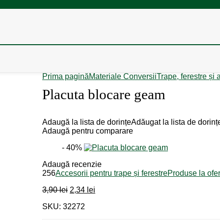
Prima pagină
Materiale Conversii
Trape, ferestre și 
Placuta blocare geam
Adaugă la lista de dorințe
Adăugat la lista de dorinț
Adaugă pentru comparare
- 40%
Adaugă recenzie
256
Accesorii pentru trape și ferestre
Produse la ofer
Prețul
Prețul
3,90
lei
2,34
lei
inițial
curent
SKU: 32272
a
este:
fost:
2,34 lei.