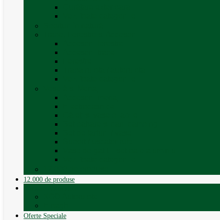
Curățare exterioara
Vezi toate categoriile
Sporturi în natură
Trape, Ferestre si Accesorii
Accesorii ferestre
Accesorii trape
Ferestre
Trapa rulota / autorulota
Vezi toate categoriile
Veselă și Menaj
Accesorii menaj
Electrocasnice
Găleți și vase pliabile
Set pahare si cani camping
Set de farfurii / vase
Suport / uscator rufe
Vase de gatit – set oale aluminiu
Vezi toate categoriile
12.000 de produse
12.000 de produse
Vânzare Autorulote
XGO Autorulote
Elnagh
Oferte Speciale