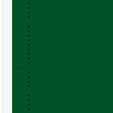
SAT finder
Smart TV 12V
Suport TV perete
Vezi toate categoriile
Caroserie
Accesorii proțap și cuple de remorcare
Adezivi Sigilanți caroserie
Blocatori uși
Închizători
Inchizatoare / incuietoare usa
Lampa gabarit LED & stopuri rulota
Perne de aer autorulote
Uși vizitare
Vezi toate categoriile
Corturi Plafon Auto și Accesorii
Bare transversale universale (auto)
Cort auto (pe masina)
Suport biciclete
Vezi toate categoriile
Electrice
Baterii și accesorii
Cabluri și adaptoare
Leduri
Incărcătoare