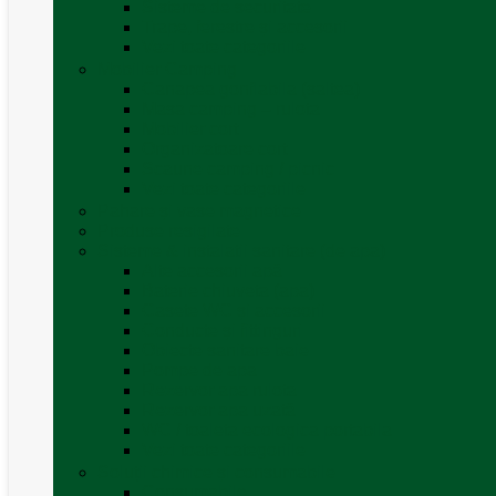
Sisteme de securitate
Trape, ferestre și accesorii
Vezi toate categoriile
Mobilier Camping
Canapea gonflabila (saltea)
Masa camping – rulota
Mobilier cort
Organizatoare cort
Scaune camping / picnic
Vezi toate categoriile
Pahare și vase magnetice
Produse resigilate
Sisteme & instalatii sanitare (de apa)
Alte accesorii apă
Baterie chiuveta (apa)
Casete WC și accesorii
Conducte și fittinguri
Obiecte sanitare baie
Pompe de apa
Rezervor apa rulota
Rezervor apa uzată
WC / toaleta ecologica portabila
Vezi toate categoriile
Soluții chimice și consumabile
Consumabile