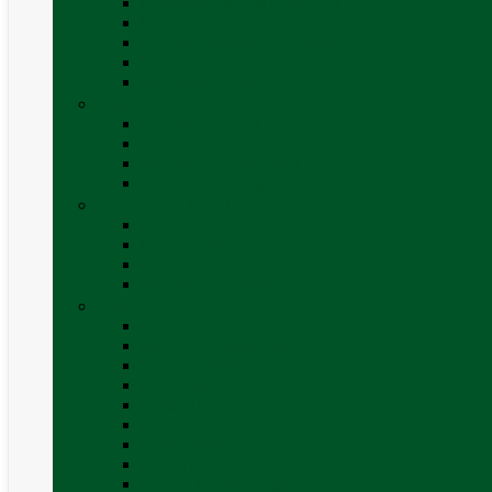
Invertoare sinus modificat
Invertoare sinus pur
Panouri solare și accesorii
Ștechere 12V
Vezi toate categoriile
Exterior
Set rampe auto
Scara rulota
Suport bicicleta auto
Vezi toate categoriile
Frigidere și Lăzi Frigorifice
Frigidere
Lăzi frigorifice
Ventilatoare și grilaje exterior
Vezi toate categoriile
Gaz
Accesorii gaz
Butelii și cartușe gaz
Senzor / detector gaz
Filtre Gaz
Furtunuri gaz
Prize externe gaz
Regulatoare gaz
Rezervoare GPL și accesorii
Țevi și racorduri gaz