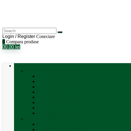
Login / Register
Conectare
0
Compara produse
0
0,00
lei
Categorii
Aer Condiționat și Încălzire
Accesorii aer condiționat
Aparat aer conditionat
Boilere și accesorii
Incalzitor diesel
Incalzitoare electrice
Incalzire pe gaz
Tubulatura aer cald
Vezi toate categoriile
Antene satelit si Smart TV
Antene LTE 5G
Antene satelit automate