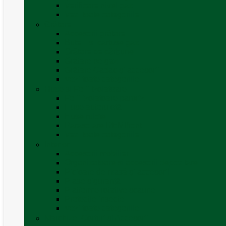
Verificare nivel gaz
Vezi toate categoriile
Grătare
Accesorii grătare
Butelii și cartușe gaz
Grătare pe cărbune
Grătare pe gaz
Grătare Cadac și accesorii
Vezi toate categoriile
Huse și Folii Izolatoare
Folii izolatoare parbriz
Huse autorulotă
Huse rulote
Parasolare REMIfront
Vezi toate categoriile
Interior
Accesorii mobilier
Organizatoare si accesorii depozitare
Picioare de masă și accesorii
Plase siguranță
Platforme rotative scaune
Protecție insecte
Vezi toate categoriile
Marchize, Corturi si Accesorii