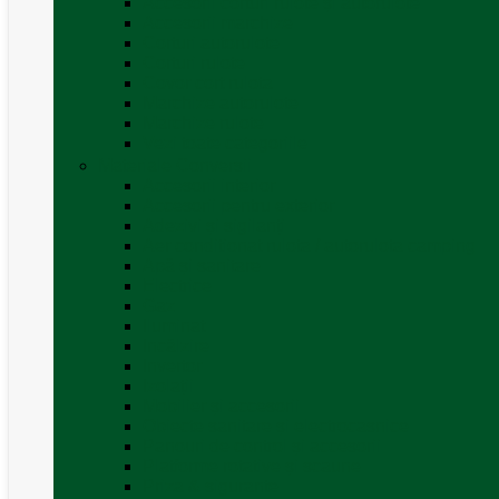
Accesorii corturi rulote și autorulote
Accesorii marchize
Corturi autorulote
Corturi rulote
Covor cort rulota
Marchize autorulote
Marchize rulote
Vezi toate categoriile
Materiale Conversii
Accesorii interior
Accesorii pentru exterior
Adezivi și sigilanți
Aer conditionat rulota / autorulota camping
Apă și sanitare
Electrice
Gaz
Iluminat
Incălzire
Invertor
Izolații
Mobilier și accesorii
Obiecte sanitare și electrocasnice
Panouri de control și accesorii
Platforme rotative și scaune
Priza & sigurante