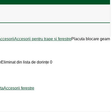
accesorii
Accesorii pentru trape și ferestre
Placuta blocare geam
e
Eliminat din lista de dorințe
0
ta
Accesorii ferestre