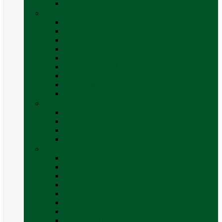
Vezi toate categoriile
Caroserie
Accesorii proțap și cuple de remorcare
Adezivi Sigilanți caroserie
Blocatori uși
Închizători
Inchizatoare / incuietoare usa
Lampa gabarit LED & stopuri rulota
Perne de aer autorulote
Uși vizitare
Vezi toate categoriile
Corturi Plafon Auto și Accesorii
Bare transversale universale (auto)
Cort auto (pe masina)
Suport biciclete
Vezi toate categoriile
Electrice
Baterii și accesorii
Cabluri și adaptoare
Leduri
Incărcătoare
Invertoare sinus modificat
Invertoare sinus pur
Panouri solare și accesorii
Ștechere 12V