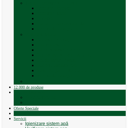
Trape, Ferestre si Accesorii
Accesorii ferestre
Accesorii trape
Ferestre
Trapa rulota / autorulota
Vezi toate categoriile
Veselă și Menaj
Accesorii menaj
Electrocasnice
Găleți și vase pliabile
Set pahare si cani camping
Set de farfurii / vase
Suport / uscator rufe
Vase de gatit – set oale aluminiu
Vezi toate categoriile
12.000 de produse
12.000 de produse
Vânzare Autorulote
XGO Autorulote
Elnagh
Oferte Speciale
Autorulote de Închiriat
Servicii
Igienizare sistem apă