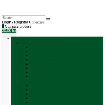
Login / Register
Conectare
0
Compara produse
0
0,00
lei
Categorii
Aer Condiționat și Încălzire
Accesorii aer condiționat
Aparat aer conditionat
Boilere și accesorii
Incalzitor diesel
Incalzitoare electrice
Incalzire pe gaz
Tubulatura aer cald
Vezi toate categoriile
Antene satelit si Smart TV
Antene LTE 5G
Antene satelit automate
SAT finder
Smart TV 12V
Suport TV perete