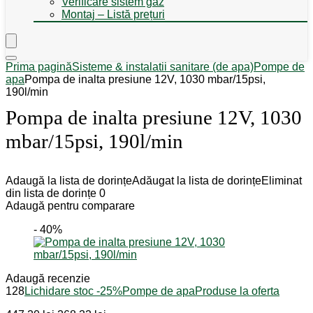
Verificare sistem gaz
Montaj – Listă prețuri
Prima pagină
Sisteme & instalatii sanitare (de apa)
Pompe de
apa
Pompa de inalta presiune 12V, 1030 mbar/15psi,
190l/min
Pompa de inalta presiune 12V, 1030
mbar/15psi, 190l/min
Adaugă la lista de dorințe
Adăugat la lista de dorințe
Eliminat
din lista de dorințe
0
Adaugă pentru comparare
- 40%
Adaugă recenzie
128
Lichidare stoc -25%
Pompe de apa
Produse la oferta