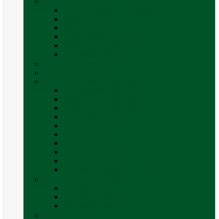
Mobilier Camping
Canapea gonflabila (saltea)
Masa camping – rulota
Mobilier cort
Organizatoare cort
Scaune camping / picnic
Vezi toate categoriile
Pahare și vase magnetice
Produse resigilate
Sisteme & instalatii sanitare (de apa)
Alte accesorii apă
Baterie chiuveta (apa)
Casete WC și accesorii
Conducte și fittinguri
Obiecte sanitare baie
Pompe de apa
Rezervor apa rulota
Rezervor apa uzată
WC / toaleta ecologica portabila
Vezi toate categoriile
Soluții chimice și consumabile
Consumabile
Curățare exterioara
Vezi toate categoriile
Sporturi în natură