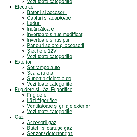
Vezi toate categoriile
Electrice
Baterii și accesorii
Cabluri și adaptoare
Leduri
Incărcătoare
Invertoare sinus modificat
Invertoare sinus pur
Panouri solare și accesorii
Ștechere 12V
Vezi toate categoriile
Exterior
Set rampe auto
Scara rulota
Suport bicicleta auto
Vezi toate categoriile
Frigidere și Lăzi Frigorifice
Frigidere
Lăzi frigorifice
Ventilatoare și grilaje exterior
Vezi toate categoriile
Gaz
Accesorii gaz
Butelii și cartușe gaz
Senzor / detector gaz