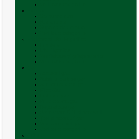
Vezi toate categoriile
Exterior
Set rampe auto
Scara rulota
Suport bicicleta auto
Vezi toate categoriile
Frigidere și Lăzi Frigorifice
Frigidere
Lăzi frigorifice
Ventilatoare și grilaje exterior
Vezi toate categoriile
Gaz
Accesorii gaz
Butelii și cartușe gaz
Senzor / detector gaz
Filtre Gaz
Furtunuri gaz
Prize externe gaz
Regulatoare gaz
Rezervoare GPL și accesorii
Țevi și racorduri gaz
Verificare nivel gaz
Vezi toate categoriile
Grătare