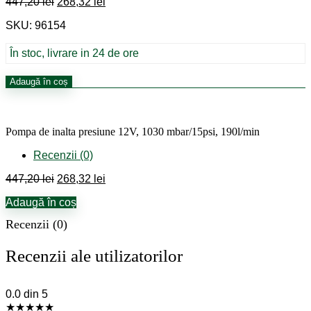
Prețul
Prețul
447,20
lei
268,32
lei
inițial
curent
SKU: 96154
a
este:
fost:
268,32 lei.
447,20 lei.
În stoc, livrare in 24 de ore
Cantitate
Adaugă în coș
Pompa
de
inalta
presiune
Pompa de inalta presiune 12V, 1030 mbar/15psi, 190l/min
12V,
1030
Recenzii (0)
mbar/15psi,
Prețul
Prețul
447,20
lei
268,32
lei
190l/min
inițial
curent
Adaugă în coș
a
este:
fost:
268,32 lei.
Recenzii (0)
447,20 lei.
Recenzii ale utilizatorilor
0.0
din 5
★
★
★
★
★