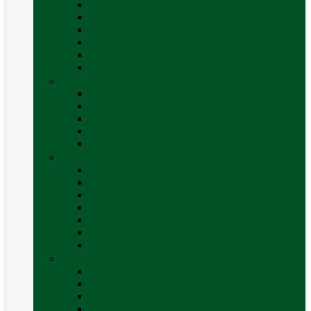
Accesorii grătare
Butelii și cartușe gaz
Grătare pe cărbune
Grătare pe gaz
Grătare Cadac și accesorii
Vezi toate categoriile
Huse și Folii Izolatoare
Folii izolatoare parbriz
Huse autorulotă
Huse rulote
Parasolare REMIfront
Vezi toate categoriile
Interior
Accesorii mobilier
Organizatoare si accesorii depozitare
Picioare de masă și accesorii
Plase siguranță
Platforme rotative scaune
Protecție insecte
Vezi toate categoriile
Marchize, Corturi si Accesorii
Accesorii corturi rulote și autorulote
Accesorii marchize
Corturi autorulote
Corturi rulote