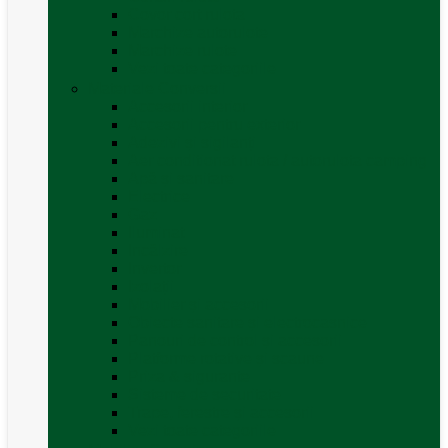
Covor cort rulota
Marchize autorulote
Marchize rulote
Vezi toate categoriile
Materiale Conversii
Accesorii interior
Accesorii pentru exterior
Adezivi și sigilanți
Aer conditionat rulota / autorulota camping
Apă și sanitare
Electrice
Gaz
Iluminat
Incălzire
Invertor
Izolații
Mobilier și accesorii
Obiecte sanitare și electrocasnice
Panouri de control și accesorii
Platforme rotative și scaune
Priza & sigurante
Sisteme de securitate
Trape, ferestre și accesorii
Vezi toate categoriile