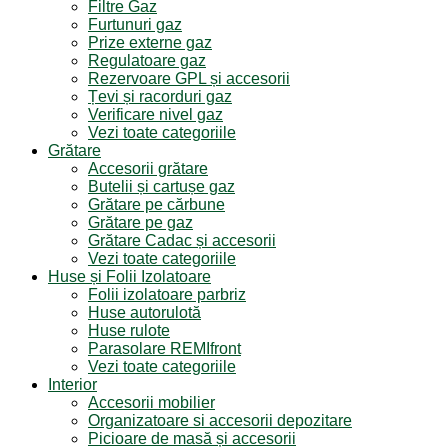
Filtre Gaz
Furtunuri gaz
Prize externe gaz
Regulatoare gaz
Rezervoare GPL și accesorii
Țevi și racorduri gaz
Verificare nivel gaz
Vezi toate categoriile
Grătare
Accesorii grătare
Butelii și cartușe gaz
Grătare pe cărbune
Grătare pe gaz
Grătare Cadac și accesorii
Vezi toate categoriile
Huse și Folii Izolatoare
Folii izolatoare parbriz
Huse autorulotă
Huse rulote
Parasolare REMIfront
Vezi toate categoriile
Interior
Accesorii mobilier
Organizatoare si accesorii depozitare
Picioare de masă și accesorii