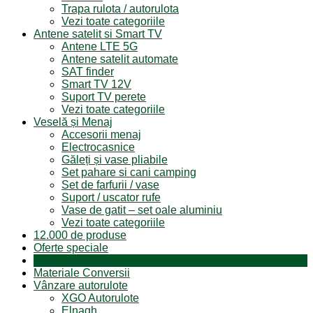
Trapa rulota / autorulota
Vezi toate categoriile
Antene satelit si Smart TV
Antene LTE 5G
Antene satelit automate
SAT finder
Smart TV 12V
Suport TV perete
Vezi toate categoriile
Veselă și Menaj
Accesorii menaj
Electrocasnice
Găleți și vase pliabile
Set pahare si cani camping
Set de farfurii / vase
Suport / uscator rufe
Vase de gatit – set oale aluminiu
Vezi toate categoriile
12.000 de produse
Oferte speciale
Produse resigilate
Materiale Conversii
Vânzare autorulote
XGO Autorulote
Elnagh