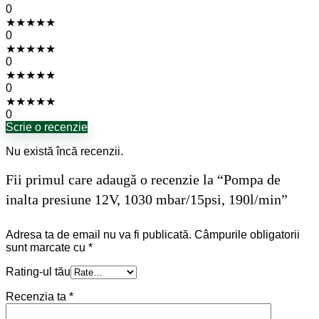
0
★
★
★
★
★
0
★
★
★
★
★
0
★
★
★
★
★
0
★
★
★
★
★
0
Scrie o recenzie
Nu există încă recenzii.
Fii primul care adaugă o recenzie la “Pompa de
inalta presiune 12V, 1030 mbar/15psi, 190l/min”
Adresa ta de email nu va fi publicată.
Câmpurile obligatorii
sunt marcate cu
*
Rating-ul tău
Recenzia ta
*