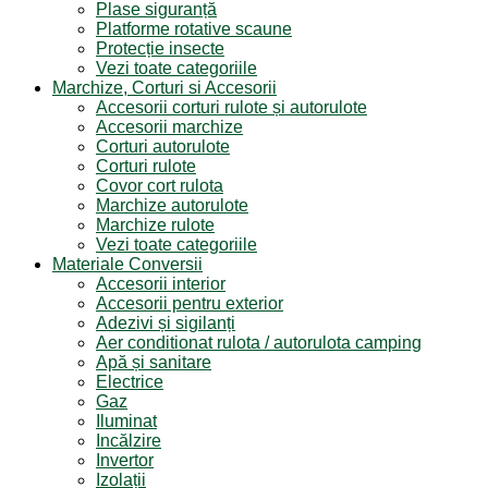
Plase siguranță
Platforme rotative scaune
Protecție insecte
Vezi toate categoriile
Marchize, Corturi si Accesorii
Accesorii corturi rulote și autorulote
Accesorii marchize
Corturi autorulote
Corturi rulote
Covor cort rulota
Marchize autorulote
Marchize rulote
Vezi toate categoriile
Materiale Conversii
Accesorii interior
Accesorii pentru exterior
Adezivi și sigilanți
Aer conditionat rulota / autorulota camping
Apă și sanitare
Electrice
Gaz
Iluminat
Incălzire
Invertor
Izolații