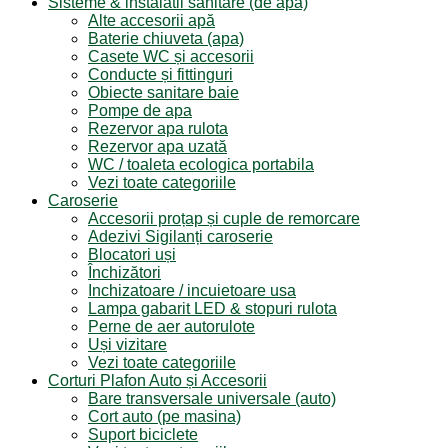
Sisteme & instalatii sanitare (de apa)
Alte accesorii apă
Baterie chiuveta (apa)
Casete WC și accesorii
Conducte și fittinguri
Obiecte sanitare baie
Pompe de apa
Rezervor apa rulota
Rezervor apa uzată
WC / toaleta ecologica portabila
Vezi toate categoriile
Caroserie
Accesorii proțap și cuple de remorcare
Adezivi Sigilanți caroserie
Blocatori uși
Închizători
Inchizatoare / incuietoare usa
Lampa gabarit LED & stopuri rulota
Perne de aer autorulote
Uși vizitare
Vezi toate categoriile
Corturi Plafon Auto și Accesorii
Bare transversale universale (auto)
Cort auto (pe masina)
Suport biciclete