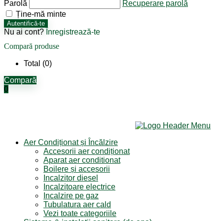
Parolă
Recuperare parolă
Ține-mă minte
Autentifică-te
Nu ai cont?
Înregistrează-te
Compară produse
Total (
0
)
Compară
0
Aer Condiționat și Încălzire
Accesorii aer condiționat
Aparat aer conditionat
Boilere și accesorii
Incalzitor diesel
Incalzitoare electrice
Incalzire pe gaz
Tubulatura aer cald
Vezi toate categoriile