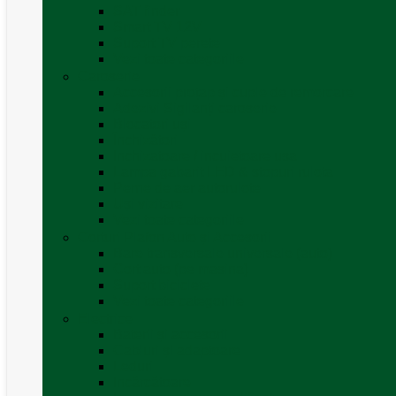
SAT finder
Smart TV 12V
Suport TV perete
Vezi toate categoriile
Caroserie
Accesorii proțap și cuple de remorcare
Adezivi Sigilanți caroserie
Blocatori uși
Închizători
Inchizatoare / incuietoare usa
Lampa gabarit LED & stopuri rulota
Perne de aer autorulote
Uși vizitare
Vezi toate categoriile
Corturi Plafon Auto și Accesorii
Bare transversale universale (auto)
Cort auto (pe masina)
Suport biciclete
Vezi toate categoriile
Electrice
Baterii și accesorii
Cabluri și adaptoare
Leduri
Incărcătoare