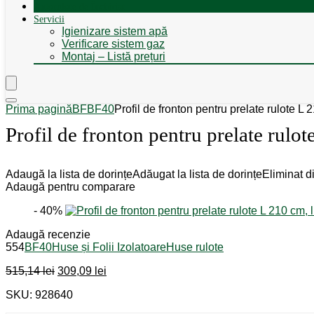
Autorulote de Închiriat
Servicii
Igienizare sistem apă
Verificare sistem gaz
Montaj – Listă prețuri
Prima pagină
BF
BF40
Profil de fronton pentru prelate rulote L 
Profil de fronton pentru prelate rulot
Adaugă la lista de dorințe
Adăugat la lista de dorințe
Eliminat di
Adaugă pentru comparare
- 40%
Adaugă recenzie
554
BF40
Huse și Folii Izolatoare
Huse rulote
Prețul
Prețul
515,14
lei
309,09
lei
inițial
curent
SKU: 928640
a
este:
fost:
309,09 lei.