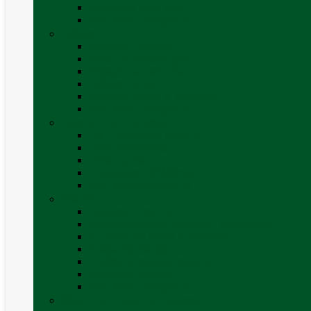
Verificare nivel gaz
Vezi toate categoriile
Grătare
Accesorii grătare
Butelii și cartușe gaz
Grătare pe cărbune
Grătare pe gaz
Grătare Cadac și accesorii
Vezi toate categoriile
Huse și Folii Izolatoare
Folii izolatoare parbriz
Huse autorulotă
Huse rulote
Parasolare REMIfront
Vezi toate categoriile
Interior
Accesorii mobilier
Organizatoare si accesorii depozitare
Picioare de masă și accesorii
Plase siguranță
Platforme rotative scaune
Protecție insecte
Vezi toate categoriile
Marchize, Corturi si Accesorii