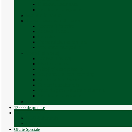
Curățare exterioara
Vezi toate categoriile
Sporturi în natură
Trape, Ferestre si Accesorii
Accesorii ferestre
Accesorii trape
Ferestre
Trapa rulota / autorulota
Vezi toate categoriile
Veselă și Menaj
Accesorii menaj
Electrocasnice
Găleți și vase pliabile
Set pahare si cani camping
Set de farfurii / vase
Suport / uscator rufe
Vase de gatit – set oale aluminiu
Vezi toate categoriile
12.000 de produse
12.000 de produse
Vânzare Autorulote
XGO Autorulote
Elnagh
Oferte Speciale