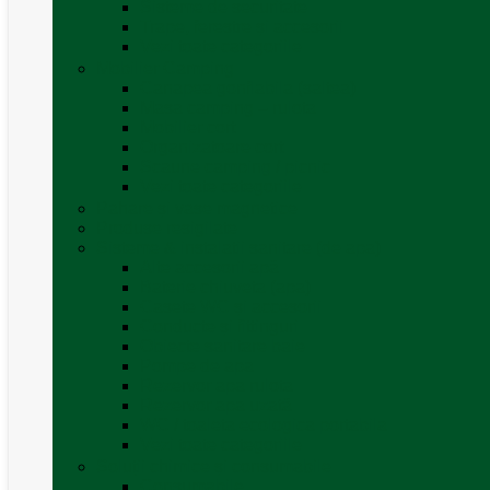
Sisteme de securitate
Trape, ferestre și accesorii
Vezi toate categoriile
Mobilier Camping
Canapea gonflabila (saltea)
Masa camping – rulota
Mobilier cort
Organizatoare cort
Scaune camping / picnic
Vezi toate categoriile
Pahare și vase magnetice
Produse resigilate
Sisteme & instalatii sanitare (de apa)
Alte accesorii apă
Baterie chiuveta (apa)
Casete WC și accesorii
Conducte și fittinguri
Obiecte sanitare baie
Pompe de apa
Rezervor apa rulota
Rezervor apa uzată
WC / toaleta ecologica portabila
Vezi toate categoriile
Soluții chimice și consumabile
Consumabile