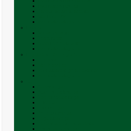
Invertoare sinus modificat
Invertoare sinus pur
Panouri solare și accesorii
Ștechere 12V
Vezi toate categoriile
Exterior
Set rampe auto
Scara rulota
Suport bicicleta auto
Vezi toate categoriile
Frigidere și Lăzi Frigorifice
Frigidere
Lăzi frigorifice
Ventilatoare și grilaje exterior
Vezi toate categoriile
Gaz
Accesorii gaz
Butelii și cartușe gaz
Senzor / detector gaz
Filtre Gaz
Furtunuri gaz
Prize externe gaz
Regulatoare gaz
Rezervoare GPL și accesorii
Țevi și racorduri gaz