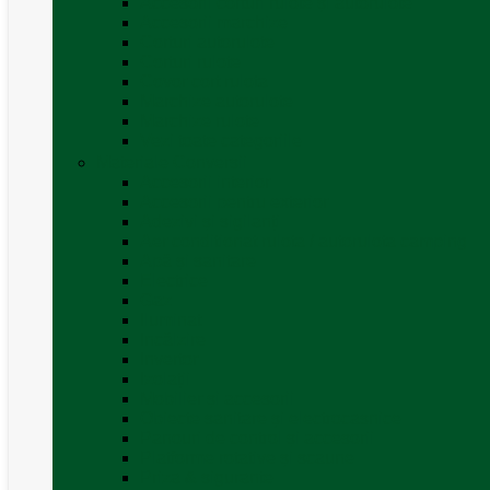
Accesorii corturi rulote și autorulote
Accesorii marchize
Corturi autorulote
Corturi rulote
Covor cort rulota
Marchize autorulote
Marchize rulote
Vezi toate categoriile
Materiale Conversii
Accesorii interior
Accesorii pentru exterior
Adezivi și sigilanți
Aer conditionat rulota / autorulota camping
Apă și sanitare
Electrice
Gaz
Iluminat
Incălzire
Invertor
Izolații
Mobilier și accesorii
Obiecte sanitare și electrocasnice
Panouri de control și accesorii
Platforme rotative și scaune
Priza & sigurante