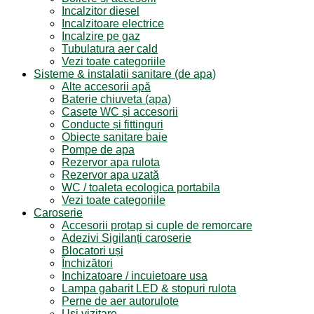
Incalzitor diesel
Incalzitoare electrice
Incalzire pe gaz
Tubulatura aer cald
Vezi toate categoriile
Sisteme & instalatii sanitare (de apa)
Alte accesorii apă
Baterie chiuveta (apa)
Casete WC și accesorii
Conducte și fittinguri
Obiecte sanitare baie
Pompe de apa
Rezervor apa rulota
Rezervor apa uzată
WC / toaleta ecologica portabila
Vezi toate categoriile
Caroserie
Accesorii proțap și cuple de remorcare
Adezivi Sigilanți caroserie
Blocatori uși
Închizători
Inchizatoare / incuietoare usa
Lampa gabarit LED & stopuri rulota
Perne de aer autorulote
Uși vizitare