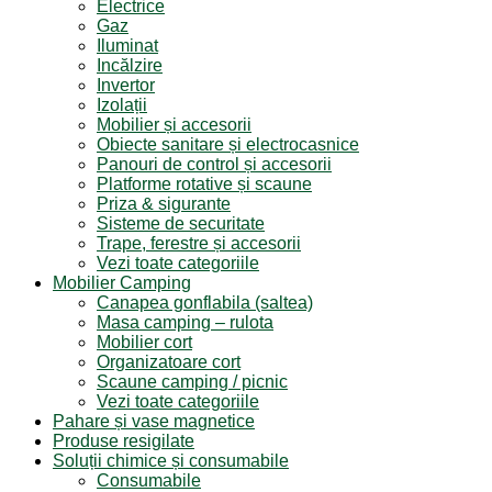
Electrice
Gaz
Iluminat
Incălzire
Invertor
Izolații
Mobilier și accesorii
Obiecte sanitare și electrocasnice
Panouri de control și accesorii
Platforme rotative și scaune
Priza & sigurante
Sisteme de securitate
Trape, ferestre și accesorii
Vezi toate categoriile
Mobilier Camping
Canapea gonflabila (saltea)
Masa camping – rulota
Mobilier cort
Organizatoare cort
Scaune camping / picnic
Vezi toate categoriile
Pahare și vase magnetice
Produse resigilate
Soluții chimice și consumabile
Consumabile