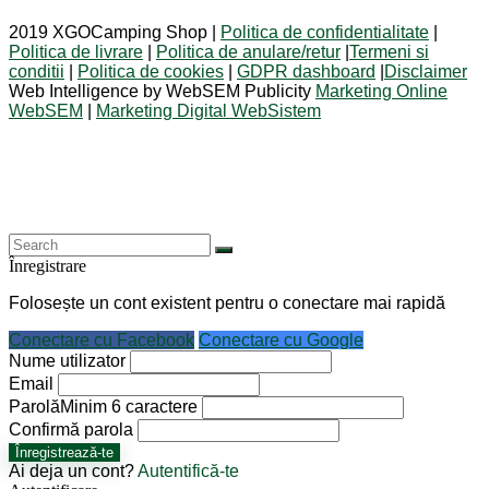
2019 XGOCamping Shop |
Politica de confidentialitate
|
Politica de livrare
|
Politica de anulare/retur
|
Termeni si
conditii
|
Politica de cookies
|
GDPR dashboard
|
Disclaimer
Web Intelligence by WebSEM Publicity
Marketing Online
WebSEM
|
Marketing Digital WebSistem
Înregistrare
Folosește un cont existent pentru o conectare mai rapidă
Conectare cu Facebook
Conectare cu Google
Nume utilizator
Email
Parolă
Minim 6 caractere
Confirmă parola
Înregistrează-te
Ai deja un cont?
Autentifică-te