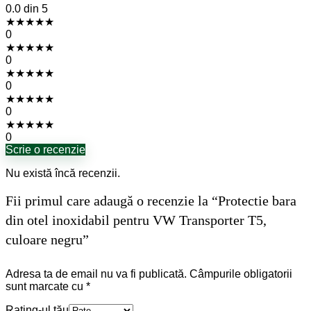
0.0
din 5
★
★
★
★
★
0
★
★
★
★
★
0
★
★
★
★
★
0
★
★
★
★
★
0
★
★
★
★
★
0
Scrie o recenzie
Nu există încă recenzii.
Fii primul care adaugă o recenzie la “Protectie bara
din otel inoxidabil pentru VW Transporter T5,
culoare negru”
Adresa ta de email nu va fi publicată.
Câmpurile obligatorii
sunt marcate cu
*
Rating-ul tău