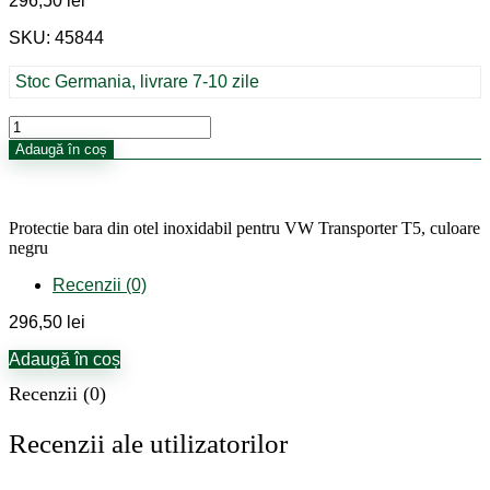
296,50
lei
SKU: 45844
Stoc Germania, livrare 7-10 zile
Cantitate
Protectie
Adaugă în coș
bara
din
otel
inoxidabil
Protectie bara din otel inoxidabil pentru VW Transporter T5, culoare
pentru
negru
VW
Transporter
Recenzii (0)
T5,
culoare
296,50
lei
negru
Adaugă în coș
Recenzii (0)
Recenzii ale utilizatorilor