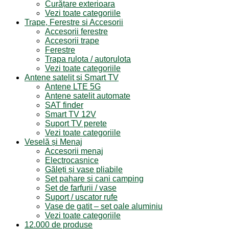
Curățare exterioara
Vezi toate categoriile
Trape, Ferestre si Accesorii
Accesorii ferestre
Accesorii trape
Ferestre
Trapa rulota / autorulota
Vezi toate categoriile
Antene satelit si Smart TV
Antene LTE 5G
Antene satelit automate
SAT finder
Smart TV 12V
Suport TV perete
Vezi toate categoriile
Veselă și Menaj
Accesorii menaj
Electrocasnice
Găleți și vase pliabile
Set pahare si cani camping
Set de farfurii / vase
Suport / uscator rufe
Vase de gatit – set oale aluminiu
Vezi toate categoriile
12.000 de produse