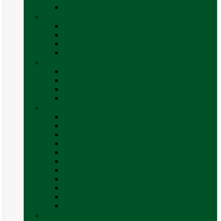
Vezi toate categoriile
Exterior
Set rampe auto
Scara rulota
Suport bicicleta auto
Vezi toate categoriile
Frigidere și Lăzi Frigorifice
Frigidere
Lăzi frigorifice
Ventilatoare și grilaje exterior
Vezi toate categoriile
Gaz
Accesorii gaz
Butelii și cartușe gaz
Senzor / detector gaz
Filtre Gaz
Furtunuri gaz
Prize externe gaz
Regulatoare gaz
Rezervoare GPL și accesorii
Țevi și racorduri gaz
Verificare nivel gaz
Vezi toate categoriile
Grătare