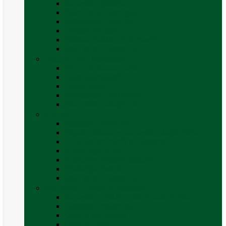
Accesorii grătare
Butelii și cartușe gaz
Grătare pe cărbune
Grătare pe gaz
Grătare Cadac și accesorii
Vezi toate categoriile
Huse și Folii Izolatoare
Folii izolatoare parbriz
Huse autorulotă
Huse rulote
Parasolare REMIfront
Vezi toate categoriile
Interior
Accesorii mobilier
Organizatoare si accesorii depozitare
Picioare de masă și accesorii
Plase siguranță
Platforme rotative scaune
Protecție insecte
Vezi toate categoriile
Marchize, Corturi si Accesorii
Accesorii corturi rulote și autorulote
Accesorii marchize
Corturi autorulote
Corturi rulote