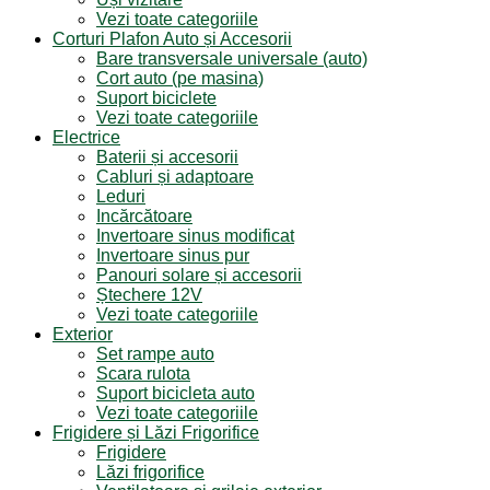
Vezi toate categoriile
Corturi Plafon Auto și Accesorii
Bare transversale universale (auto)
Cort auto (pe masina)
Suport biciclete
Vezi toate categoriile
Electrice
Baterii și accesorii
Cabluri și adaptoare
Leduri
Incărcătoare
Invertoare sinus modificat
Invertoare sinus pur
Panouri solare și accesorii
Ștechere 12V
Vezi toate categoriile
Exterior
Set rampe auto
Scara rulota
Suport bicicleta auto
Vezi toate categoriile
Frigidere și Lăzi Frigorifice
Frigidere
Lăzi frigorifice