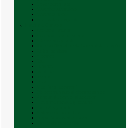
Covor cort rulota
Marchize autorulote
Marchize rulote
Vezi toate categoriile
Materiale Conversii
Accesorii interior
Accesorii pentru exterior
Adezivi și sigilanți
Aer conditionat rulota / autorulota camping
Apă și sanitare
Electrice
Gaz
Iluminat
Incălzire
Invertor
Izolații
Mobilier și accesorii
Obiecte sanitare și electrocasnice
Panouri de control și accesorii
Platforme rotative și scaune
Priza & sigurante
Sisteme de securitate
Trape, ferestre și accesorii
Vezi toate categoriile