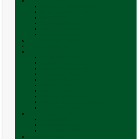
Mobilier Camping
Canapea gonflabila (saltea)
Masa camping – rulota
Mobilier cort
Organizatoare cort
Scaune camping / picnic
Vezi toate categoriile
Pahare și vase magnetice
Produse resigilate
Sisteme & instalatii sanitare (de apa)
Alte accesorii apă
Baterie chiuveta (apa)
Casete WC și accesorii
Conducte și fittinguri
Obiecte sanitare baie
Pompe de apa
Rezervor apa rulota
Rezervor apa uzată
WC / toaleta ecologica portabila
Vezi toate categoriile
Soluții chimice și consumabile
Consumabile
Curățare exterioara
Vezi toate categoriile
Sporturi în natură