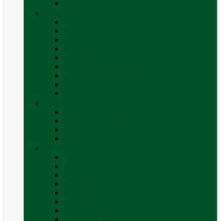
Vezi toate categoriile
Caroserie
Accesorii proțap și cuple de remorcare
Adezivi Sigilanți caroserie
Blocatori uși
Închizători
Inchizatoare / incuietoare usa
Lampa gabarit LED & stopuri rulota
Perne de aer autorulote
Uși vizitare
Vezi toate categoriile
Corturi Plafon Auto și Accesorii
Bare transversale universale (auto)
Cort auto (pe masina)
Suport biciclete
Vezi toate categoriile
Electrice
Baterii și accesorii
Cabluri și adaptoare
Leduri
Incărcătoare
Invertoare sinus modificat
Invertoare sinus pur
Panouri solare și accesorii
Ștechere 12V