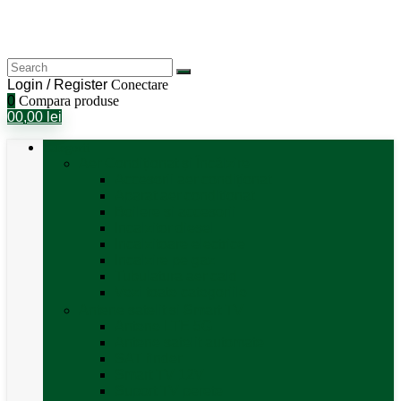
Login / Register
Conectare
0
Compara produse
0
0,00
lei
Categorii
Aer Condiționat și Încălzire
Accesorii aer condiționat
Aparat aer conditionat
Boilere și accesorii
Incalzitor diesel
Incalzitoare electrice
Incalzire pe gaz
Tubulatura aer cald
Vezi toate categoriile
Antene satelit si Smart TV
Antene LTE 5G
Antene satelit automate
SAT finder
Smart TV 12V
Suport TV perete