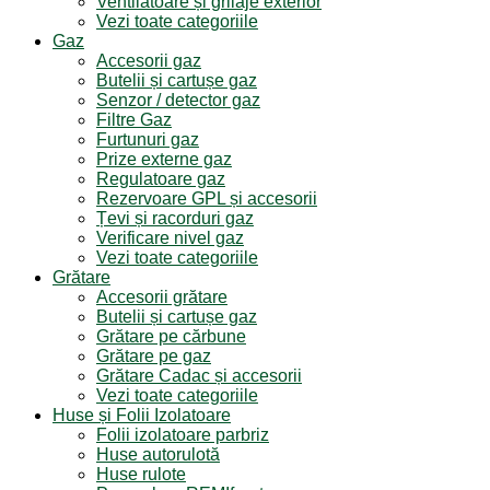
Ventilatoare și grilaje exterior
Vezi toate categoriile
Gaz
Accesorii gaz
Butelii și cartușe gaz
Senzor / detector gaz
Filtre Gaz
Furtunuri gaz
Prize externe gaz
Regulatoare gaz
Rezervoare GPL și accesorii
Țevi și racorduri gaz
Verificare nivel gaz
Vezi toate categoriile
Grătare
Accesorii grătare
Butelii și cartușe gaz
Grătare pe cărbune
Grătare pe gaz
Grătare Cadac și accesorii
Vezi toate categoriile
Huse și Folii Izolatoare
Folii izolatoare parbriz
Huse autorulotă
Huse rulote