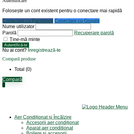
Autentificare
Folosește un cont existent pentru o conectare mai rapidă
Conectare cu Facebook
Conectare cu Google
Nume utilizator
Parolă
Recuperare parolă
Ține-mă minte
Autentifică-te
Nu ai cont?
Înregistrează-te
Compară produse
Total (
0
)
Compară
0
Aer Condiționat și Încălzire
Accesorii aer condiționat
Aparat aer conditionat
Boilere și accesorii