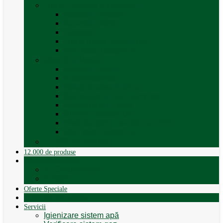
Trape, Ferestre si Accesorii
Accesorii ferestre
Accesorii trape
Ferestre
Trapa rulota / autorulota
Vezi toate categoriile
Veselă și Menaj
Accesorii menaj
Electrocasnice
Găleți și vase pliabile
Set pahare si cani camping
Set de farfurii / vase
Suport / uscator rufe
Vase de gatit – set oale aluminiu
Vezi toate categoriile
12.000 de produse
12.000 de produse
Vânzare Autorulote
XGO Autorulote
Elnagh
Oferte Speciale
Autorulote de Închiriat
Servicii
Igienizare sistem apă