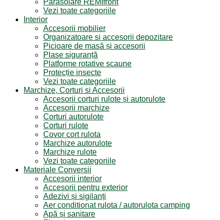
Parasolare REMIfront
Vezi toate categoriile
Interior
Accesorii mobilier
Organizatoare si accesorii depozitare
Picioare de masă și accesorii
Plase siguranță
Platforme rotative scaune
Protecție insecte
Vezi toate categoriile
Marchize, Corturi si Accesorii
Accesorii corturi rulote și autorulote
Accesorii marchize
Corturi autorulote
Corturi rulote
Covor cort rulota
Marchize autorulote
Marchize rulote
Vezi toate categoriile
Materiale Conversii
Accesorii interior
Accesorii pentru exterior
Adezivi și sigilanți
Aer conditionat rulota / autorulota camping
Apă și sanitare