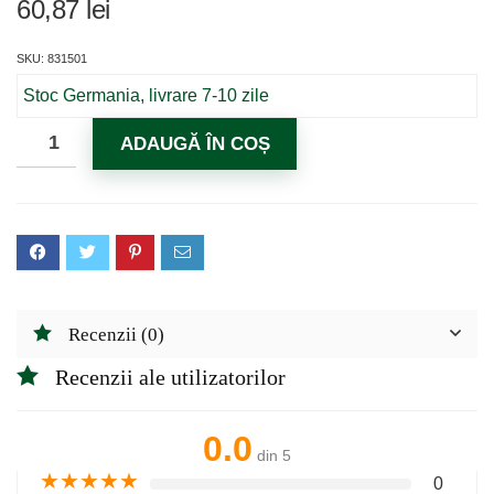
60,87
lei
SKU: 831501
Stoc Germania, livrare 7-10 zile
ADAUGĂ ÎN COȘ
Recenzii (0)
Recenzii ale utilizatorilor
0.0
din 5
★
★
★
★
★
0