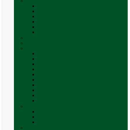
Mobilier Camping
Canapea gonflabila (saltea)
Masa camping – rulota
Mobilier cort
Organizatoare cort
Scaune camping / picnic
Vezi toate categoriile
Pahare și vase magnetice
Produse resigilate
Sisteme & instalatii sanitare (de apa)
Alte accesorii apă
Baterie chiuveta (apa)
Casete WC și accesorii
Conducte și fittinguri
Obiecte sanitare baie
Pompe de apa
Rezervor apa rulota
Rezervor apa uzată
WC / toaleta ecologica portabila
Vezi toate categoriile
Soluții chimice și consumabile
Consumabile
Curățare exterioara
Vezi toate categoriile
Sporturi în natură