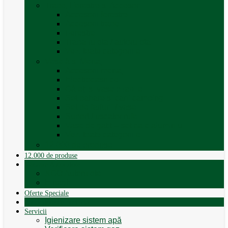
Trape, Ferestre si Accesorii
Accesorii ferestre
Accesorii trape
Ferestre
Trapa rulota / autorulota
Vezi toate categoriile
Veselă și Menaj
Accesorii menaj
Electrocasnice
Găleți și vase pliabile
Set pahare si cani camping
Set de farfurii / vase
Suport / uscator rufe
Vase de gatit – set oale aluminiu
Vezi toate categoriile
12.000 de produse
12.000 de produse
Vânzare Autorulote
XGO Autorulote
Elnagh
Oferte Speciale
Autorulote de Închiriat
Servicii
Igienizare sistem apă