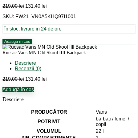
Prețul
Prețul
219,00
lei
131,40
lei
inițial
curent
SKU: FW21_VN0A5KHQ97I1001
a
este:
fost:
131,40 lei.
219,00 lei.
În stoc, livrare in 24 de ore
Cantitate
Adaugă în coș
Rucsac
Vans
Rucsac Vans MN Old Skool IIII Backpack
MN
Old
Descriere
Skool
Recenzii (0)
IIII
Prețul
Prețul
219,00
lei
131,40
lei
Backpack
inițial
curent
Adaugă în coș
a
este:
fost:
131,40 lei.
Descriere
219,00 lei.
PRODUCĂTOR
Vans
bărbați / femei /
POTRIVIT
copii
VOLUMUL
22 l
NR. COMPARTIMENTE
1