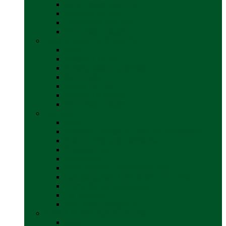
Incalzitoare electrice
Incalzire pe gaz
Tubulatura aer cald
Vezi toate categoriile
Antene satelit si Smart TV
back
Antene LTE 5G
Antene satelit automate
SAT finder
Smart TV 12V
Suport TV perete
Vezi toate categoriile
Caroserie
back
Accesorii proțap și cuple de remorcare
Adezivi Sigilanți caroserie
Blocatori uși
Închizători
Inchizatoare / incuietoare usa
Lampa gabarit LED & stopuri rulota
Perne de aer autorulote
Uși vizitare
Vezi toate categoriile
Corturi Plafon Auto și Accesorii
back