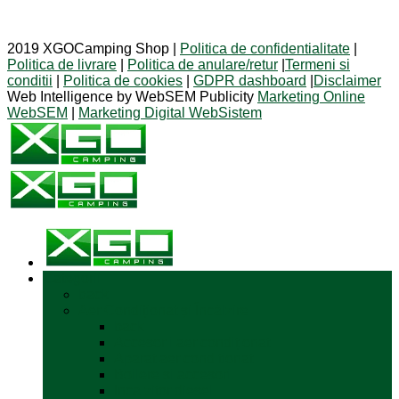
2019 XGOCamping Shop |
Politica de confidentialitate
|
Politica de livrare
|
Politica de anulare/retur
|
Termeni si
conditii
|
Politica de cookies
|
GDPR dashboard
|
Disclaimer
Web Intelligence by WebSEM Publicity
Marketing Online
WebSEM
|
Marketing Digital WebSistem
Categorii
back
Aer Condiționat și Încălzire
back
Accesorii aer condiționat
Aparat aer conditionat
Boilere și accesorii
Incalzitor diesel