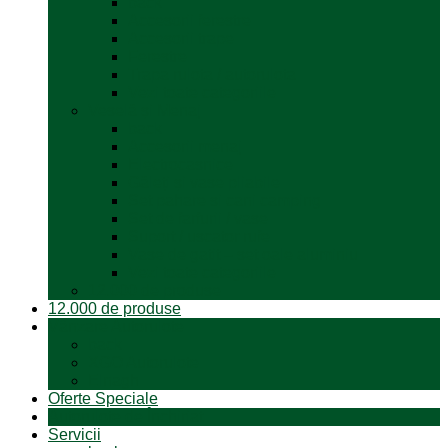
back
Accesorii ferestre
Accesorii trape
Ferestre
Trapa rulota / autorulota
Vezi toate categoriile
Veselă și Menaj
back
Accesorii menaj
Electrocasnice
Găleți și vase pliabile
Set pahare si cani camping
Set de farfurii / vase
Suport / uscator rufe
Vase de gatit – set oale aluminiu
Vezi toate categoriile
12.000 de produse
12.000 de produse
Vânzare Autorulote
back
XGO Autorulote
Elnagh
Oferte Speciale
Autorulote de Închiriat
Servicii