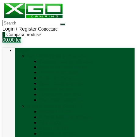
Login / Register
Conectare
0
Compara produse
0
0,00
lei
Categorii
Aer Condiționat și Încălzire
Accesorii aer condiționat
Aparat aer conditionat
Boilere și accesorii
Incalzitor diesel
Incalzitoare electrice
Incalzire pe gaz
Tubulatura aer cald
Vezi toate categoriile
Antene satelit si Smart TV
Antene LTE 5G
Antene satelit automate
SAT finder
Smart TV 12V
Suport TV perete