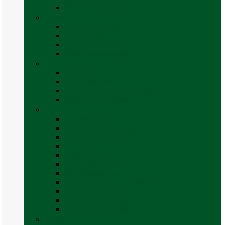
Vezi toate categoriile
Exterior
Set rampe auto
Scara rulota
Suport bicicleta auto
Vezi toate categoriile
Frigidere și Lăzi Frigorifice
Frigidere
Lăzi frigorifice
Ventilatoare și grilaje exterior
Vezi toate categoriile
Gaz
Accesorii gaz
Butelii și cartușe gaz
Senzor / detector gaz
Filtre Gaz
Furtunuri gaz
Prize externe gaz
Regulatoare gaz
Rezervoare GPL și accesorii
Țevi și racorduri gaz
Verificare nivel gaz
Vezi toate categoriile
Grătare