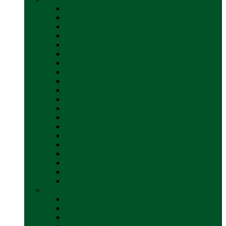
back
Accesorii interior
Accesorii pentru exterior
Adezivi și sigilanți
Aer conditionat rulota / autorulota camping
Apă și sanitare
Electrice
Gaz
Iluminat
Incălzire
Invertor
Izolații
Mobilier și accesorii
Obiecte sanitare și electrocasnice
Panouri de control și accesorii
Platforme rotative și scaune
Priza & sigurante
Sisteme de securitate
Trape, ferestre și accesorii
Vezi toate categoriile
Mobilier Camping
back
Canapea gonflabila (saltea)
Masa camping – rulota