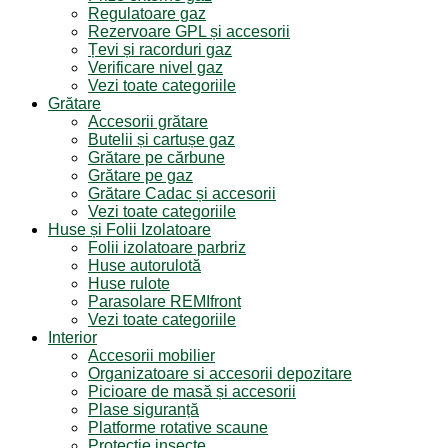
Regulatoare gaz
Rezervoare GPL și accesorii
Țevi și racorduri gaz
Verificare nivel gaz
Vezi toate categoriile
Grătare
Accesorii grătare
Butelii și cartușe gaz
Grătare pe cărbune
Grătare pe gaz
Grătare Cadac și accesorii
Vezi toate categoriile
Huse și Folii Izolatoare
Folii izolatoare parbriz
Huse autorulotă
Huse rulote
Parasolare REMIfront
Vezi toate categoriile
Interior
Accesorii mobilier
Organizatoare si accesorii depozitare
Picioare de masă și accesorii
Plase siguranță
Platforme rotative scaune
Protecție insecte