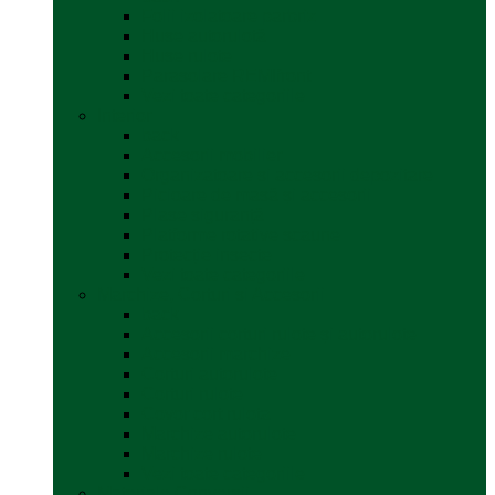
Folii izolatoare parbriz
Huse autorulotă
Huse rulote
Parasolare REMIfront
Vezi toate categoriile
Interior
back
Accesorii mobilier
Organizatoare si accesorii depozitare
Picioare de masă și accesorii
Plase siguranță
Platforme rotative scaune
Protecție insecte
Vezi toate categoriile
Marchize, Corturi si Accesorii
back
Accesorii corturi rulote și autorulote
Accesorii marchize
Corturi autorulote
Corturi rulote
Covor cort rulota
Marchize autorulote
Marchize rulote
Vezi toate categoriile
Materiale Conversii