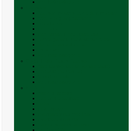
Vezi toate categoriile
Caroserie
Accesorii proțap și cuple de remorcare
Adezivi Sigilanți caroserie
Blocatori uși
Închizători
Inchizatoare / incuietoare usa
Lampa gabarit LED & stopuri rulota
Perne de aer autorulote
Uși vizitare
Vezi toate categoriile
Corturi Plafon Auto și Accesorii
Bare transversale universale (auto)
Cort auto (pe masina)
Suport biciclete
Vezi toate categoriile
Electrice
Baterii și accesorii
Cabluri și adaptoare
Leduri
Incărcătoare
Invertoare sinus modificat
Invertoare sinus pur
Panouri solare și accesorii
Ștechere 12V