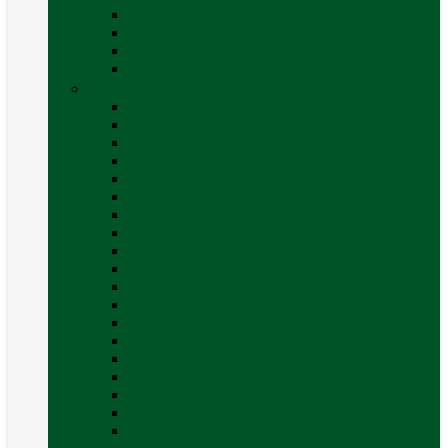
Covor cort rulota
Marchize autorulote
Marchize rulote
Vezi toate categoriile
Materiale Conversii
Accesorii interior
Accesorii pentru exterior
Adezivi și sigilanți
Aer conditionat rulota / autorulota camping
Apă și sanitare
Electrice
Gaz
Iluminat
Incălzire
Invertor
Izolații
Mobilier și accesorii
Obiecte sanitare și electrocasnice
Panouri de control și accesorii
Platforme rotative și scaune
Priza & sigurante
Sisteme de securitate
Trape, ferestre și accesorii
Vezi toate categoriile