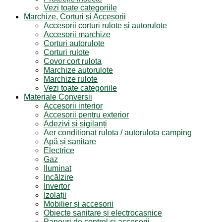
Vezi toate categoriile
Marchize, Corturi si Accesorii
Accesorii corturi rulote și autorulote
Accesorii marchize
Corturi autorulote
Corturi rulote
Covor cort rulota
Marchize autorulote
Marchize rulote
Vezi toate categoriile
Materiale Conversii
Accesorii interior
Accesorii pentru exterior
Adezivi și sigilanți
Aer conditionat rulota / autorulota camping
Apă și sanitare
Electrice
Gaz
Iluminat
Incălzire
Invertor
Izolații
Mobilier și accesorii
Obiecte sanitare și electrocasnice
Panouri de control și accesorii