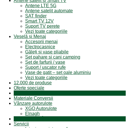
Antene satelit si Smart TV
Antene LTE 5G
Antene satelit automate
SAT finder
Smart TV 12V
Suport TV perete
Vezi toate categoriile
Veselă și Menaj
Accesorii menaj
Electrocasnice
Găleți și vase pliabile
Set pahare si cani camping
Set de farfurii / vase
Suport / uscator rufe
Vase de gatit – set oale aluminiu
Vezi toate categoriile
12.000 de produse
Oferte speciale
Produse resigilate
Materiale Conversii
Vânzare autorulote
XGO Autorulote
Elnagh
Autorulote de Închiriat
Servicii