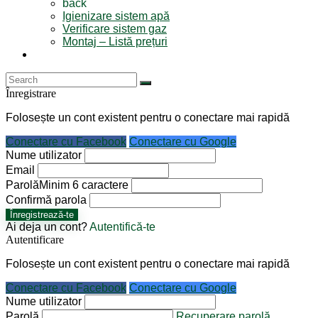
back
Igienizare sistem apă
Verificare sistem gaz
Montaj – Listă prețuri
Înregistrare
Folosește un cont existent pentru o conectare mai rapidă
Conectare cu Facebook
Conectare cu Google
Nume utilizator
Email
Parolă
Minim 6 caractere
Confirmă parola
Înregistrează-te
Ai deja un cont?
Autentifică-te
Autentificare
Folosește un cont existent pentru o conectare mai rapidă
Conectare cu Facebook
Conectare cu Google
Nume utilizator
Parolă
Recuperare parolă