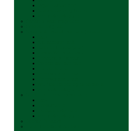
Mobilier cort
Organizatoare cort
Scaune camping / picnic
Vezi toate categoriile
Pahare și vase magnetice
Produse resigilate
Sisteme & instalatii sanitare (de apa)
back
Alte accesorii apă
Baterie chiuveta (apa)
Casete WC și accesorii
Conducte și fittinguri
Obiecte sanitare baie
Pompe de apa
Rezervor apa rulota
Rezervor apa uzată
WC / toaleta ecologica portabila
Vezi toate categoriile
Soluții chimice și consumabile
back
Consumabile
Curățare exterioara
Vezi toate categoriile
Sporturi în natură
Trape, Ferestre si Accesorii