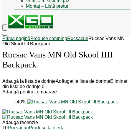
Verificare sistem gaz
Montaj – Listă prețuri
Prima pagină
Produse camping
Rucsacuri
Rucsac Vans MN
Old Skool IIII Backpack
Rucsac Vans MN Old Skool IIII
Backpack
Adaugă la lista de dorințe
Adăugat la lista de dorințe
Eliminat
din lista de dorințe
0
Adaugă pentru comparare
- 40%
Adaugă recenzie
10
Rucsacuri
Produse la oferta