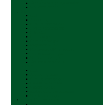
Ventilatoare și grilaje exterior
Vezi toate categoriile
Gaz
back
Accesorii gaz
Butelii și cartușe gaz
Senzor / detector gaz
Filtre Gaz
Furtunuri gaz
Prize externe gaz
Regulatoare gaz
Rezervoare GPL și accesorii
Țevi și racorduri gaz
Verificare nivel gaz
Vezi toate categoriile
Grătare
back
Accesorii grătare
Butelii și cartușe gaz
Grătare pe cărbune
Grătare pe gaz
Grătare Cadac și accesorii
Vezi toate categoriile
Huse și Folii Izolatoare
back