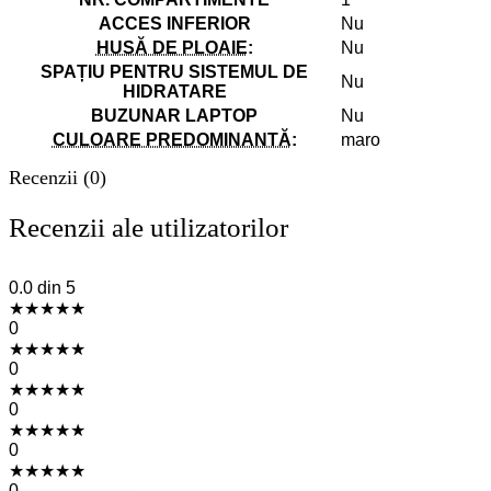
ACCES INFERIOR
Nu
HUSĂ DE PLOAIE
:
Nu
SPAȚIU PENTRU SISTEMUL DE
Nu
HIDRATARE
BUZUNAR LAPTOP
Nu
CULOARE PREDOMINANTĂ
:
maro
Recenzii (0)
Recenzii ale utilizatorilor
0.0
din 5
★
★
★
★
★
0
★
★
★
★
★
0
★
★
★
★
★
0
★
★
★
★
★
0
★
★
★
★
★
0