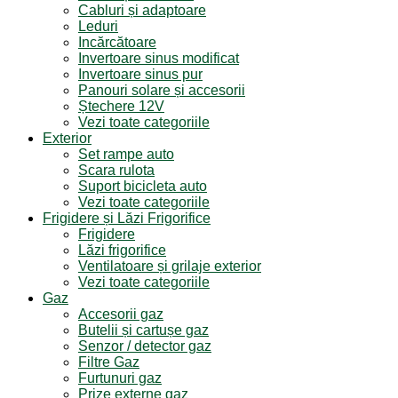
Cabluri și adaptoare
Leduri
Incărcătoare
Invertoare sinus modificat
Invertoare sinus pur
Panouri solare și accesorii
Ștechere 12V
Vezi toate categoriile
Exterior
Set rampe auto
Scara rulota
Suport bicicleta auto
Vezi toate categoriile
Frigidere și Lăzi Frigorifice
Frigidere
Lăzi frigorifice
Ventilatoare și grilaje exterior
Vezi toate categoriile
Gaz
Accesorii gaz
Butelii și cartușe gaz
Senzor / detector gaz
Filtre Gaz
Furtunuri gaz
Prize externe gaz