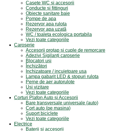
Casete WC și accesorii
Conducte și fittinguri
Obiecte sanitare baie
Pompe de apa
Rezervor apa rulota
Rezervor apa uzată
WC / toaleta ecologica portabila
Vezi toate categoriile
Caroserie
Accesorii proțap și cuple de remorcare
Adezivi Sigilanți caroserie
Blocatori uși
Închizători
Inchizatoare / incuietoare usa
Lampa gabarit LED & stopuri rulota
Perne de aer autorulote
Uși vizitare
Vezi toate categoriile
Corturi Plafon Auto și Accesorii
Bare transversale universale (auto)
Cort auto (pe masina)
Suport biciclete
Vezi toate categoriile
Electrice
Baterii și accesorii