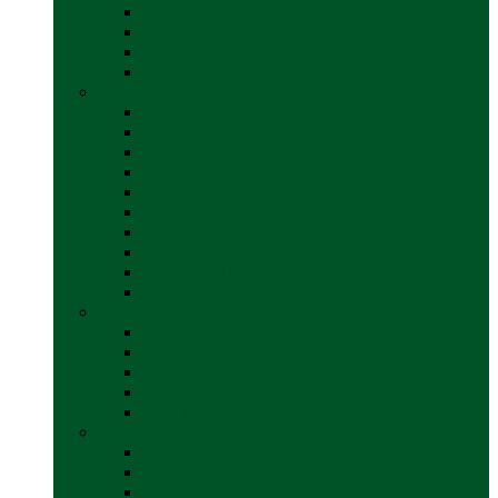
Bare transversale universale (auto)
Cort auto (pe masina)
Suport biciclete
Vezi toate categoriile
Electrice
back
Baterii și accesorii
Cabluri și adaptoare
Leduri
Incărcătoare
Invertoare sinus modificat
Invertoare sinus pur
Panouri solare și accesorii
Ștechere 12V
Vezi toate categoriile
Exterior
back
Set rampe auto
Scara rulota
Suport bicicleta auto
Vezi toate categoriile
Frigidere și Lăzi Frigorifice
back
Frigidere
Lăzi frigorifice