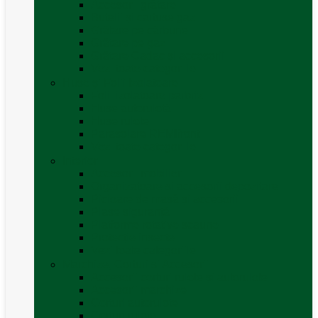
Accesorii grătare
Butelii și cartușe gaz
Grătare pe cărbune
Grătare pe gaz
Grătare Cadac și accesorii
Vezi toate categoriile
Huse și Folii Izolatoare
Folii izolatoare parbriz
Huse autorulotă
Huse rulote
Parasolare REMIfront
Vezi toate categoriile
Interior
Accesorii mobilier
Organizatoare si accesorii depozitare
Picioare de masă și accesorii
Plase siguranță
Platforme rotative scaune
Protecție insecte
Vezi toate categoriile
Marchize, Corturi si Accesorii
Accesorii corturi rulote și autorulote
Accesorii marchize
Corturi autorulote
Corturi rulote