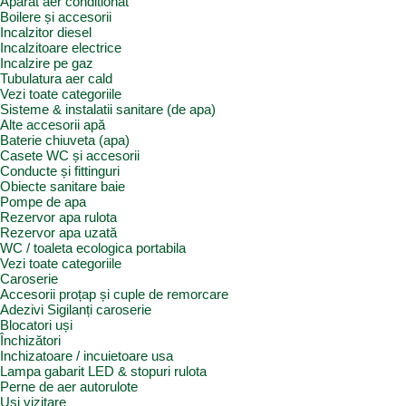
Aparat aer conditionat
Boilere și accesorii
Incalzitor diesel
Incalzitoare electrice
Incalzire pe gaz
Tubulatura aer cald
Vezi toate categoriile
Sisteme & instalatii sanitare (de apa)
Alte accesorii apă
Baterie chiuveta (apa)
Casete WC și accesorii
Conducte și fittinguri
Obiecte sanitare baie
Pompe de apa
Rezervor apa rulota
Rezervor apa uzată
WC / toaleta ecologica portabila
Vezi toate categoriile
Caroserie
Accesorii proțap și cuple de remorcare
Adezivi Sigilanți caroserie
Blocatori uși
Închizători
Inchizatoare / incuietoare usa
Lampa gabarit LED & stopuri rulota
Perne de aer autorulote
Uși vizitare