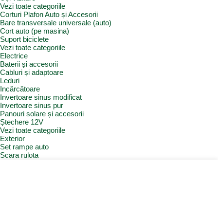
Vezi toate categoriile
Corturi Plafon Auto și Accesorii
Bare transversale universale (auto)
Cort auto (pe masina)
Suport biciclete
Vezi toate categoriile
Electrice
Baterii și accesorii
Cabluri și adaptoare
Leduri
Incărcătoare
Invertoare sinus modificat
Invertoare sinus pur
Panouri solare și accesorii
Ștechere 12V
Vezi toate categoriile
Exterior
Set rampe auto
Scara rulota
Suport bicicleta auto
Vezi toate categoriile
Frigidere și Lăzi Frigorifice
Frigidere
Lăzi frigorifice
Ventilatoare și grilaje exterior
Vezi toate categoriile