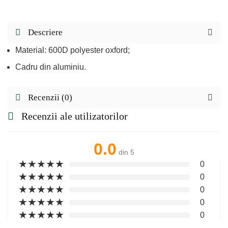
Descriere
Material: 600D polyester oxford;
Cadru din aluminiu.
Recenzii (0)
Recenzii ale utilizatorilor
0.0
din 5
★
★
★
★
★
0
★
★
★
★
★
0
★
★
★
★
★
0
★
★
★
★
★
0
★
★
★
★
★
0