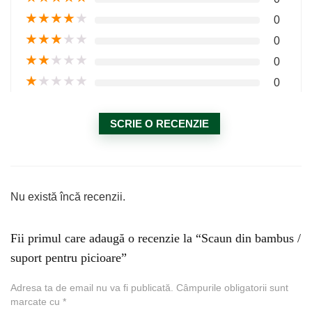
★
★
★
★
★
0
★
★
★
★
★
0
★
★
★
★
★
0
★
★
★
★
★
0
SCRIE O RECENZIE
Nu există încă recenzii.
Fii primul care adaugă o recenzie la “Scaun din bambus /
suport pentru picioare”
Adresa ta de email nu va fi publicată.
Câmpurile obligatorii sunt
marcate cu
*