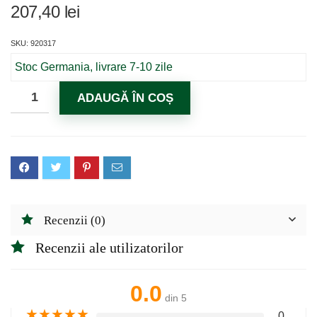
207,40
lei
SKU: 920317
Stoc Germania, livrare 7-10 zile
ADAUGĂ ÎN COȘ
Recenzii (0)
Recenzii ale utilizatorilor
0.0
din 5
★
★
★
★
★
0