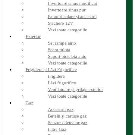
Ștechere 12V
Invertoare sinus modificat
Vezi toate categoriile
Invertoare sinus pur
Exterior
Panouri solare și accesorii
Set rampe auto
Ștechere 12V
Scara rulota
Suport bicicleta auto
Vezi toate categoriile
Vezi toate categoriile
Exterior
Frigidere și Lăzi Frigorifice
Set rampe auto
Frigidere
Scara rulota
Lăzi frigorifice
Suport bicicleta auto
Ventilatoare și grilaje exterior
Vezi toate categoriile
Vezi toate categoriile
Gaz
Frigidere și Lăzi Frigorifice
Accesorii gaz
Frigidere
Butelii și cartușe gaz
Lăzi frigorifice
Senzor / detector gaz
Ventilatoare și grilaje exterior
Filtre Gaz
Furtunuri gaz
Vezi toate categoriile
Prize externe gaz
Gaz
Regulatoare gaz
Accesorii gaz
Rezervoare GPL și accesorii
Butelii și cartușe gaz
Țevi și racorduri gaz
Senzor / detector gaz
Verificare nivel gaz
Vezi toate categoriile
Filtre Gaz
Grătare