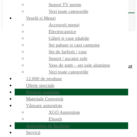
Verificare sistem gaz
Suport TV perete
Montaj – Listă prețuri
Vezi toate categoriile
Veselă și Menaj
Accesorii menaj
Electrocasnice
Prima pagină
Veselă și Menaj
Set de farfurii / vase
Set De
Disc Emaille
Găleți și vase pliabile
Set pahare si cani camping
Set De Disc Emaille
Set de farfurii / vase
Suport / uscator rufe
Vase de gatit – set oale aluminiu
Adaugă la lista de dorințe
Adăugat la lista de dorințe
Eliminat
din lista de dorințe
0
Vezi toate categoriile
Adaugă pentru comparare
12.000 de produse
Oferte speciale
Produse resigilate
Adaugă recenzie
Materiale Conversii
281
Set de farfurii / vase
Vânzare autorulote
XGO Autorulote
233,89
lei
Elnagh
SKU: 930968
Autorulote de Închiriat
Servicii
Stoc Germania, livrare 7-10 zile