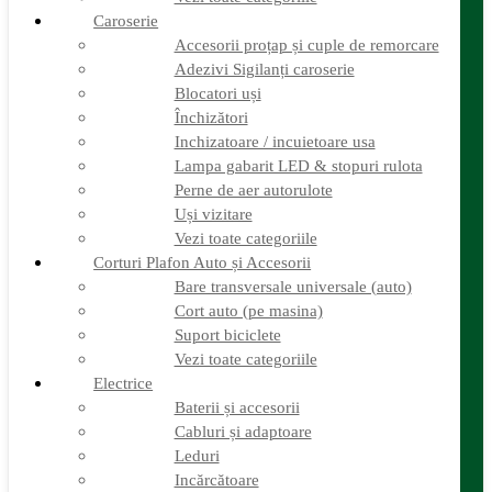
Vezi toate categoriile
Caroserie
Caroserie
Accesorii proțap și cuple de remorcare
Accesorii proțap și cuple de remorcare
Adezivi Sigilanți caroserie
Adezivi Sigilanți caroserie
Blocatori uși
Blocatori uși
Închizători
Închizători
Inchizatoare / incuietoare usa
Inchizatoare / incuietoare usa
Lampa gabarit LED & stopuri rulota
Lampa gabarit LED & stopuri rulota
Perne de aer autorulote
Perne de aer autorulote
Uși vizitare
Uși vizitare
Vezi toate categoriile
Vezi toate categoriile
Corturi Plafon Auto și Accesorii
Bare transversale universale (auto)
Corturi Plafon Auto și Accesorii
Cort auto (pe masina)
Bare transversale universale (auto)
Suport biciclete
Cort auto (pe masina)
Vezi toate categoriile
Suport biciclete
Electrice
Vezi toate categoriile
Baterii și accesorii
Cabluri și adaptoare
Electrice
Leduri
Baterii și accesorii
Incărcătoare
Cabluri și adaptoare
Invertoare sinus modificat
Leduri
Invertoare sinus pur
Panouri solare și accesorii
Incărcătoare