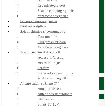
Mobilier cort
Sporturi în natură
Trape, Ferestre si Accesorii
Organizatoare cort
Accesorii ferestre
Scaune camping / picnic
Accesorii trape
Vezi toate categoriile
Ferestre
Pahare și vase magnetice
Trapa rulota / autorulota
Produse resigilate
Vezi toate categoriile
Veselă și Menaj
Soluții chimice și consumabile
Accesorii menaj
Consumabile
Electrocasnice
Curățare exterioara
Găleți și vase pliabile
Vezi toate categoriile
Set pahare si cani camping
Trape, Ferestre si Accesorii
Set de farfurii / vase
Suport / uscator rufe
Accesorii ferestre
Vase de gatit – set oale aluminiu
Accesorii trape
Vezi toate categoriile
Ferestre
12.000 de produse
Trapa rulota / autorulota
12.000 de produse
Vezi toate categoriile
Vânzare Autorulote
XGO Autorulote
Antene satelit si Smart TV
Elnagh
Antene LTE 5G
Oferte Speciale
Antene satelit automate
Autorulote de Închiriat
SAT finder
Servicii
Smart TV 12V
Igienizare sistem apă