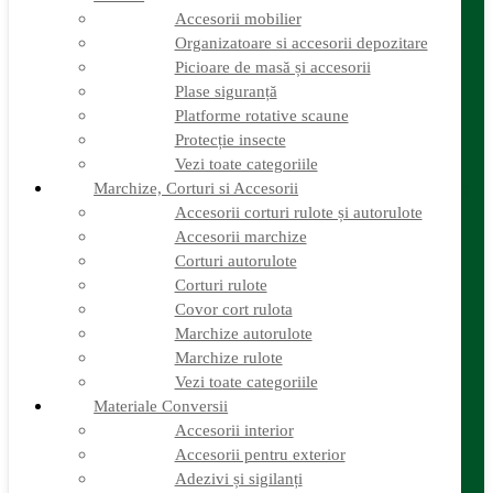
Corturi rulote
Accesorii mobilier
Covor cort rulota
Organizatoare si accesorii depozitare
Marchize autorulote
Marchize rulote
Picioare de masă și accesorii
Vezi toate categoriile
Plase siguranță
Materiale Conversii
Platforme rotative scaune
Accesorii interior
Protecție insecte
Accesorii pentru exterior
Vezi toate categoriile
Adezivi și sigilanți
Marchize, Corturi si Accesorii
Aer conditionat rulota / autorulota camping
Apă și sanitare
Accesorii corturi rulote și autorulote
Electrice
Accesorii marchize
Gaz
Corturi autorulote
Iluminat
Corturi rulote
Incălzire
Invertor
Covor cort rulota
Izolații
Marchize autorulote
Mobilier și accesorii
Marchize rulote
Obiecte sanitare și electrocasnice
Vezi toate categoriile
Panouri de control și accesorii
Materiale Conversii
Platforme rotative și scaune
Priza & sigurante
Accesorii interior
Sisteme de securitate
Accesorii pentru exterior
Trape, ferestre și accesorii
Adezivi și sigilanți
Vezi toate categoriile