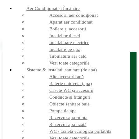
Aer Condiționat și Încălzire
Accesorii aer condiționat
Aparat aer conditionat
Boilere și accesorii
Login / Register
Conectare
Incalzitor diesel
0
Compara produse
Incalzitoare electrice
0
0,00
lei
Incalzire pe gaz
Categorii
Tubulatura aer cald
Aer Condiționat și Încălzire
Vezi toate categoriile
Accesorii aer condiționat
Sisteme & instalatii sanitare (de apa)
Aparat aer conditionat
Boilere și accesorii
Alte accesorii apă
Incalzitor diesel
Baterie chiuveta (apa)
Incalzitoare electrice
Casete WC și accesorii
Incalzire pe gaz
Conducte și fittinguri
Tubulatura aer cald
Obiecte sanitare baie
Vezi toate categoriile
Antene satelit si Smart TV
Pompe de apa
Antene LTE 5G
Rezervor apa rulota
Antene satelit automate
Rezervor apa uzată
SAT finder
WC / toaleta ecologica portabila
Smart TV 12V
Vezi toate categoriile
Suport TV perete