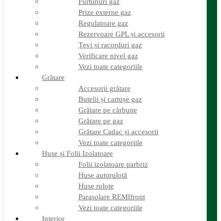
Furtunuri gaz
Accesorii grătare
Prize externe gaz
Butelii și cartușe gaz
Regulatoare gaz
Grătare pe cărbune
Rezervoare GPL și accesorii
Grătare pe gaz
Grătare Cadac și accesorii
Țevi și racorduri gaz
Vezi toate categoriile
Verificare nivel gaz
Huse și Folii Izolatoare
Vezi toate categoriile
Folii izolatoare parbriz
Grătare
Huse autorulotă
Accesorii grătare
Huse rulote
Parasolare REMIfront
Butelii și cartușe gaz
Vezi toate categoriile
Grătare pe cărbune
Interior
Grătare pe gaz
Accesorii mobilier
Grătare Cadac și accesorii
Organizatoare si accesorii depozitare
Vezi toate categoriile
Picioare de masă și accesorii
Plase siguranță
Huse și Folii Izolatoare
Platforme rotative scaune
Folii izolatoare parbriz
Protecție insecte
Huse autorulotă
Vezi toate categoriile
Huse rulote
Marchize, Corturi si Accesorii
Parasolare REMIfront
Accesorii corturi rulote și autorulote
Accesorii marchize
Vezi toate categoriile
Corturi autorulote
Interior