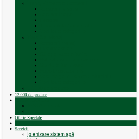
Trape, Ferestre si Accesorii
Accesorii ferestre
Accesorii trape
Ferestre
Trapa rulota / autorulota
Vezi toate categoriile
Veselă și Menaj
Accesorii menaj
Electrocasnice
Găleți și vase pliabile
Set pahare si cani camping
Set de farfurii / vase
Suport / uscator rufe
Vase de gatit – set oale aluminiu
Vezi toate categoriile
12.000 de produse
12.000 de produse
Vânzare Autorulote
XGO Autorulote
Elnagh
Oferte Speciale
Autorulote de Închiriat
Servicii
Igienizare sistem apă