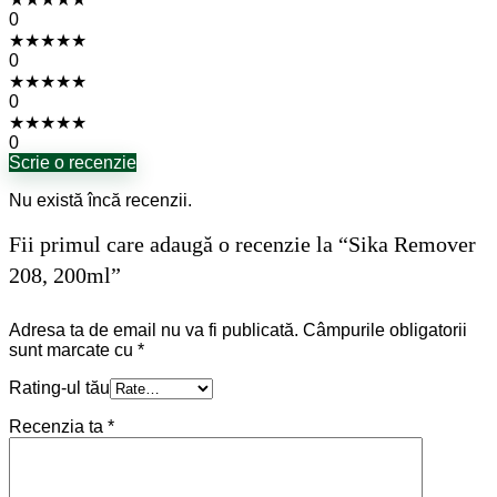
0
★
★
★
★
★
0
★
★
★
★
★
0
★
★
★
★
★
0
Scrie o recenzie
Nu există încă recenzii.
Fii primul care adaugă o recenzie la “Sika Remover
208, 200ml”
Adresa ta de email nu va fi publicată.
Câmpurile obligatorii
sunt marcate cu
*
Rating-ul tău
Recenzia ta
*