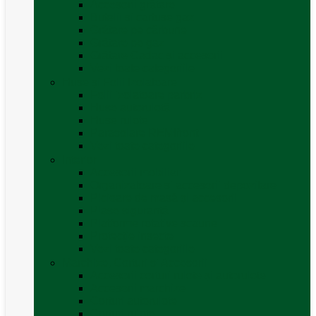
Accesorii grătare
Butelii și cartușe gaz
Grătare pe cărbune
Grătare pe gaz
Grătare Cadac și accesorii
Vezi toate categoriile
Huse și Folii Izolatoare
Folii izolatoare parbriz
Huse autorulotă
Huse rulote
Parasolare REMIfront
Vezi toate categoriile
Interior
Accesorii mobilier
Organizatoare si accesorii depozitare
Picioare de masă și accesorii
Plase siguranță
Platforme rotative scaune
Protecție insecte
Vezi toate categoriile
Marchize, Corturi si Accesorii
Accesorii corturi rulote și autorulote
Accesorii marchize
Corturi autorulote
Corturi rulote