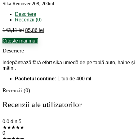
Sika Remover 208, 200ml
Descriere
Recenzii (0)
Prețul
Prețul
143,11
lei
85,86
lei
inițial
curent
Citește mai mult
a
este:
fost:
85,86 lei.
Descriere
143,11 lei.
Indepărtează fără efort sika umedă de pe tablă auto, haine și
mâini.
Pachetul contine:
1 tub de 400 ml
Recenzii (0)
Recenzii ale utilizatorilor
0.0
din 5
★
★
★
★
★
0
★
★
★
★
★