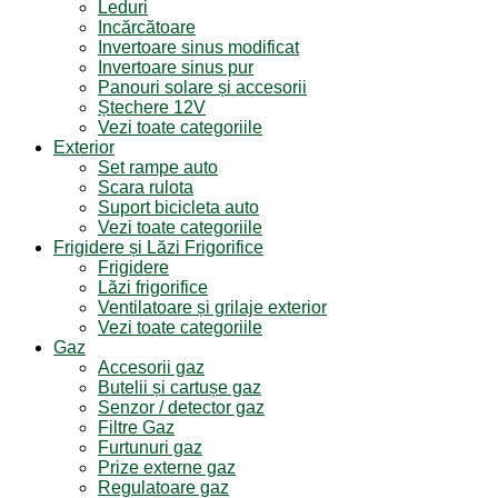
Leduri
Incărcătoare
Invertoare sinus modificat
Invertoare sinus pur
Panouri solare și accesorii
Ștechere 12V
Vezi toate categoriile
Exterior
Set rampe auto
Scara rulota
Suport bicicleta auto
Vezi toate categoriile
Frigidere și Lăzi Frigorifice
Frigidere
Lăzi frigorifice
Ventilatoare și grilaje exterior
Vezi toate categoriile
Gaz
Accesorii gaz
Butelii și cartușe gaz
Senzor / detector gaz
Filtre Gaz
Furtunuri gaz
Prize externe gaz
Regulatoare gaz