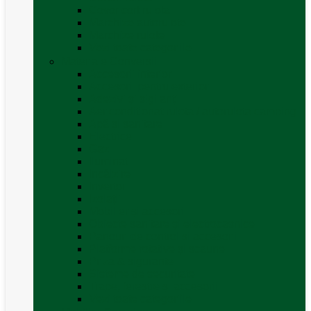
Covor cort rulota
Marchize autorulote
Marchize rulote
Vezi toate categoriile
Materiale Conversii
Accesorii interior
Accesorii pentru exterior
Adezivi și sigilanți
Aer conditionat rulota / autorulota camping
Apă și sanitare
Electrice
Gaz
Iluminat
Incălzire
Invertor
Izolații
Mobilier și accesorii
Obiecte sanitare și electrocasnice
Panouri de control și accesorii
Platforme rotative și scaune
Priza & sigurante
Sisteme de securitate
Trape, ferestre și accesorii
Vezi toate categoriile