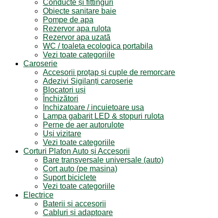
Conducte și fittinguri
Obiecte sanitare baie
Pompe de apa
Rezervor apa rulota
Rezervor apa uzată
WC / toaleta ecologica portabila
Vezi toate categoriile
Caroserie
Accesorii proțap și cuple de remorcare
Adezivi Sigilanți caroserie
Blocatori uși
Închizători
Inchizatoare / incuietoare usa
Lampa gabarit LED & stopuri rulota
Perne de aer autorulote
Uși vizitare
Vezi toate categoriile
Corturi Plafon Auto și Accesorii
Bare transversale universale (auto)
Cort auto (pe masina)
Suport biciclete
Vezi toate categoriile
Electrice
Baterii și accesorii
Cabluri și adaptoare