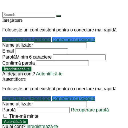
Înregistrare
Folosește un cont existent pentru o conectare mai rapidă
Conectare cu Facebook
Conectare cu Google
Nume utilizator
Email
Parolă
Minim 6 caractere
Confirmă parola
Înregistrează-te
Ai deja un cont?
Autentifică-te
Autentificare
Folosește un cont existent pentru o conectare mai rapidă
Conectare cu Facebook
Conectare cu Google
Nume utilizator
Parolă
Recuperare parolă
Ține-mă minte
Autentifică-te
Nu ai cont?
Înregistrează-te