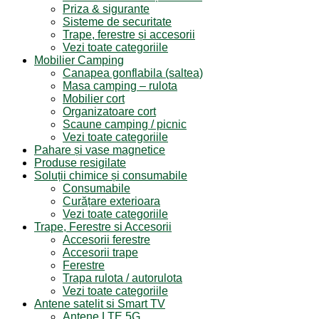
Priza & sigurante
Sisteme de securitate
Trape, ferestre și accesorii
Vezi toate categoriile
Mobilier Camping
Canapea gonflabila (saltea)
Masa camping – rulota
Mobilier cort
Organizatoare cort
Scaune camping / picnic
Vezi toate categoriile
Pahare și vase magnetice
Produse resigilate
Soluții chimice și consumabile
Consumabile
Curățare exterioara
Vezi toate categoriile
Trape, Ferestre si Accesorii
Accesorii ferestre
Accesorii trape
Ferestre
Trapa rulota / autorulota
Vezi toate categoriile
Antene satelit si Smart TV
Antene LTE 5G