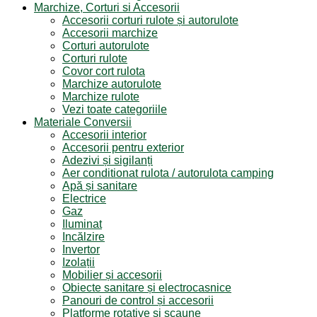
Marchize, Corturi si Accesorii
Accesorii corturi rulote și autorulote
Accesorii marchize
Corturi autorulote
Corturi rulote
Covor cort rulota
Marchize autorulote
Marchize rulote
Vezi toate categoriile
Materiale Conversii
Accesorii interior
Accesorii pentru exterior
Adezivi și sigilanți
Aer conditionat rulota / autorulota camping
Apă și sanitare
Electrice
Gaz
Iluminat
Incălzire
Invertor
Izolații
Mobilier și accesorii
Obiecte sanitare și electrocasnice
Panouri de control și accesorii
Platforme rotative și scaune