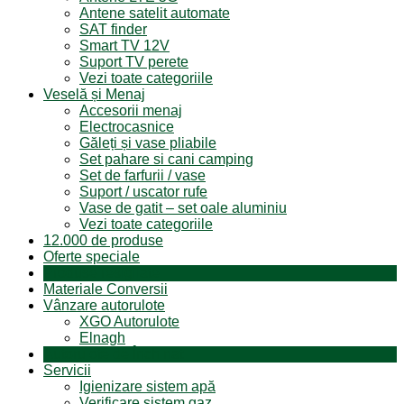
Antene satelit automate
SAT finder
Smart TV 12V
Suport TV perete
Vezi toate categoriile
Veselă și Menaj
Accesorii menaj
Electrocasnice
Găleți și vase pliabile
Set pahare si cani camping
Set de farfurii / vase
Suport / uscator rufe
Vase de gatit – set oale aluminiu
Vezi toate categoriile
12.000 de produse
Oferte speciale
Produse resigilate
Materiale Conversii
Vânzare autorulote
XGO Autorulote
Elnagh
Autorulote de Închiriat
Servicii
Igienizare sistem apă
Verificare sistem gaz