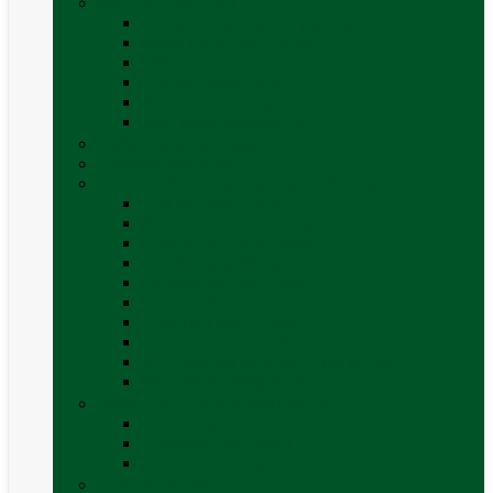
Mobilier Camping
Canapea gonflabila (saltea)
Masa camping – rulota
Mobilier cort
Organizatoare cort
Scaune camping / picnic
Vezi toate categoriile
Pahare și vase magnetice
Produse resigilate
Sisteme & instalatii sanitare (de apa)
Alte accesorii apă
Baterie chiuveta (apa)
Casete WC și accesorii
Conducte și fittinguri
Obiecte sanitare baie
Pompe de apa
Rezervor apa rulota
Rezervor apa uzată
WC / toaleta ecologica portabila
Vezi toate categoriile
Soluții chimice și consumabile
Consumabile
Curățare exterioara
Vezi toate categoriile
Sporturi în natură