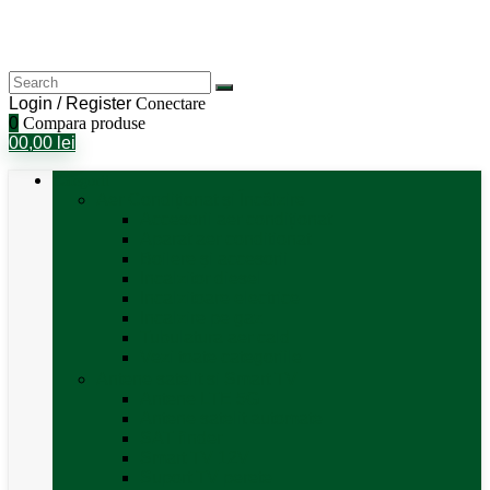
Login / Register
Conectare
0
Compara produse
0
0,00
lei
Categorii
Aer Condiționat și Încălzire
Accesorii aer condiționat
Aparat aer conditionat
Boilere și accesorii
Incalzitor diesel
Incalzitoare electrice
Incalzire pe gaz
Tubulatura aer cald
Vezi toate categoriile
Antene satelit si Smart TV
Antene LTE 5G
Antene satelit automate
SAT finder
Smart TV 12V
Suport TV perete