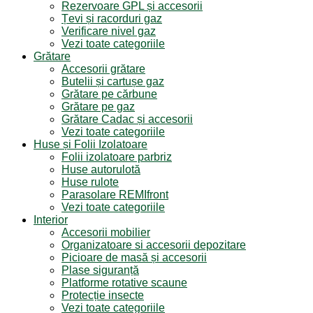
Rezervoare GPL și accesorii
Țevi și racorduri gaz
Verificare nivel gaz
Vezi toate categoriile
Grătare
Accesorii grătare
Butelii și cartușe gaz
Grătare pe cărbune
Grătare pe gaz
Grătare Cadac și accesorii
Vezi toate categoriile
Huse și Folii Izolatoare
Folii izolatoare parbriz
Huse autorulotă
Huse rulote
Parasolare REMIfront
Vezi toate categoriile
Interior
Accesorii mobilier
Organizatoare si accesorii depozitare
Picioare de masă și accesorii
Plase siguranță
Platforme rotative scaune
Protecție insecte
Vezi toate categoriile