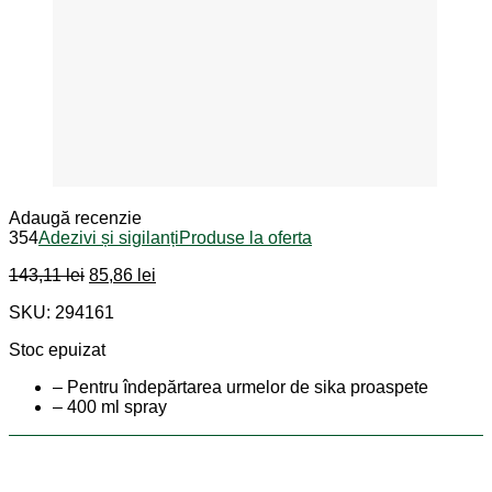
Adaugă recenzie
354
Adezivi și sigilanți
Produse la oferta
Prețul
Prețul
143,11
lei
85,86
lei
inițial
curent
SKU: 294161
a
este:
fost:
85,86 lei.
Stoc epuizat
143,11 lei.
– Pentru îndepărtarea urmelor de sika proaspete
– 400 ml spray