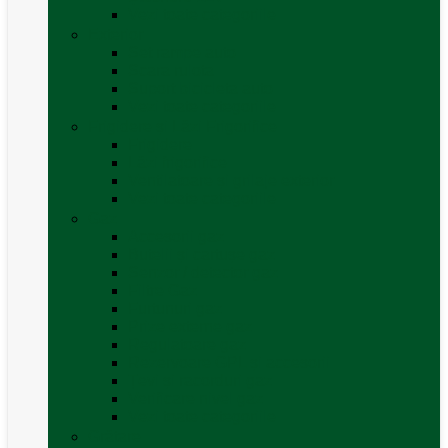
Vezi toate categoriile
Exterior
Set rampe auto
Scara rulota
Suport bicicleta auto
Vezi toate categoriile
Frigidere și Lăzi Frigorifice
Frigidere
Lăzi frigorifice
Ventilatoare și grilaje exterior
Vezi toate categoriile
Gaz
Accesorii gaz
Butelii și cartușe gaz
Senzor / detector gaz
Filtre Gaz
Furtunuri gaz
Prize externe gaz
Regulatoare gaz
Rezervoare GPL și accesorii
Țevi și racorduri gaz
Verificare nivel gaz
Vezi toate categoriile
Grătare