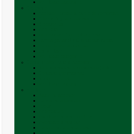
Vezi toate categoriile
Caroserie
Accesorii proțap și cuple de remorcare
Adezivi Sigilanți caroserie
Blocatori uși
Închizători
Inchizatoare / incuietoare usa
Lampa gabarit LED & stopuri rulota
Perne de aer autorulote
Uși vizitare
Vezi toate categoriile
Corturi Plafon Auto și Accesorii
Bare transversale universale (auto)
Cort auto (pe masina)
Suport biciclete
Vezi toate categoriile
Electrice
Baterii și accesorii
Cabluri și adaptoare
Leduri
Incărcătoare
Invertoare sinus modificat
Invertoare sinus pur
Panouri solare și accesorii
Ștechere 12V