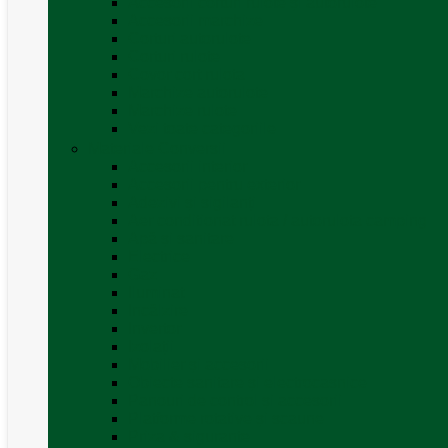
Accesorii corturi rulote și autorulote
Accesorii marchize
Corturi autorulote
Corturi rulote
Covor cort rulota
Marchize autorulote
Marchize rulote
Vezi toate categoriile
Materiale Conversii
Accesorii interior
Accesorii pentru exterior
Adezivi și sigilanți
Aer conditionat rulota / autorulota camping
Apă și sanitare
Electrice
Gaz
Iluminat
Incălzire
Invertor
Izolații
Mobilier și accesorii
Obiecte sanitare și electrocasnice
Panouri de control și accesorii
Platforme rotative și scaune
Priza & sigurante