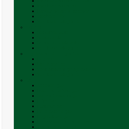
Invertoare sinus modificat
Invertoare sinus pur
Panouri solare și accesorii
Ștechere 12V
Vezi toate categoriile
Exterior
Set rampe auto
Scara rulota
Suport bicicleta auto
Vezi toate categoriile
Frigidere și Lăzi Frigorifice
Frigidere
Lăzi frigorifice
Ventilatoare și grilaje exterior
Vezi toate categoriile
Gaz
Accesorii gaz
Butelii și cartușe gaz
Senzor / detector gaz
Filtre Gaz
Furtunuri gaz
Prize externe gaz
Regulatoare gaz
Rezervoare GPL și accesorii
Țevi și racorduri gaz