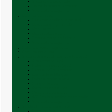
Sisteme de securitate
Trape, ferestre și accesorii
Vezi toate categoriile
Mobilier Camping
Canapea gonflabila (saltea)
Masa camping – rulota
Mobilier cort
Organizatoare cort
Scaune camping / picnic
Vezi toate categoriile
Pahare și vase magnetice
Produse resigilate
Sisteme & instalatii sanitare (de apa)
Alte accesorii apă
Baterie chiuveta (apa)
Casete WC și accesorii
Conducte și fittinguri
Obiecte sanitare baie
Pompe de apa
Rezervor apa rulota
Rezervor apa uzată
WC / toaleta ecologica portabila
Vezi toate categoriile
Soluții chimice și consumabile
Consumabile