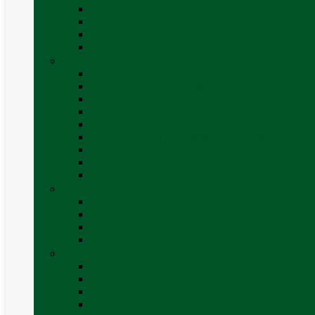
SAT finder
Smart TV 12V
Suport TV perete
Vezi toate categoriile
Caroserie
Accesorii proțap și cuple de remorcare
Adezivi Sigilanți caroserie
Blocatori uși
Închizători
Inchizatoare / incuietoare usa
Lampa gabarit LED & stopuri rulota
Perne de aer autorulote
Uși vizitare
Vezi toate categoriile
Corturi Plafon Auto și Accesorii
Bare transversale universale (auto)
Cort auto (pe masina)
Suport biciclete
Vezi toate categoriile
Electrice
Baterii și accesorii
Cabluri și adaptoare
Leduri
Incărcătoare