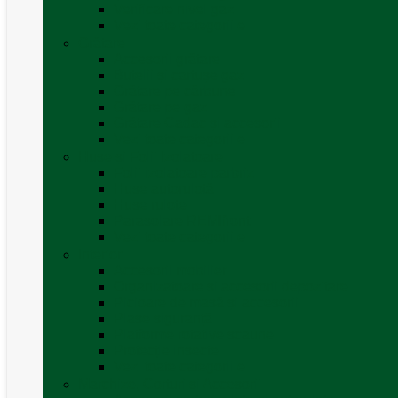
Verificare nivel gaz
Vezi toate categoriile
Grătare
Accesorii grătare
Butelii și cartușe gaz
Grătare pe cărbune
Grătare pe gaz
Grătare Cadac și accesorii
Vezi toate categoriile
Huse și Folii Izolatoare
Folii izolatoare parbriz
Huse autorulotă
Huse rulote
Parasolare REMIfront
Vezi toate categoriile
Interior
Accesorii mobilier
Organizatoare si accesorii depozitare
Picioare de masă și accesorii
Plase siguranță
Platforme rotative scaune
Protecție insecte
Vezi toate categoriile
Marchize, Corturi si Accesorii