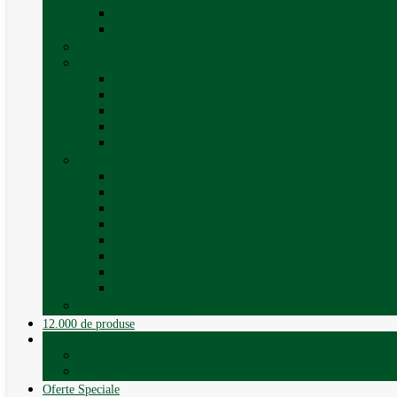
Curățare exterioara
Vezi toate categoriile
Sporturi în natură
Trape, Ferestre si Accesorii
Accesorii ferestre
Accesorii trape
Ferestre
Trapa rulota / autorulota
Vezi toate categoriile
Veselă și Menaj
Accesorii menaj
Electrocasnice
Găleți și vase pliabile
Set pahare si cani camping
Set de farfurii / vase
Suport / uscator rufe
Vase de gatit – set oale aluminiu
Vezi toate categoriile
12.000 de produse
12.000 de produse
Vânzare Autorulote
XGO Autorulote
Elnagh
Oferte Speciale