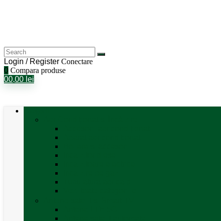
Login / Register
Conectare
0
Compara produse
0
0,00
lei
Categorii
Aer Condiționat și Încălzire
Accesorii aer condiționat
Aparat aer conditionat
Boilere și accesorii
Incalzitor diesel
Incalzitoare electrice
Incalzire pe gaz
Tubulatura aer cald
Vezi toate categoriile
Antene satelit si Smart TV
Antene LTE 5G
Antene satelit automate