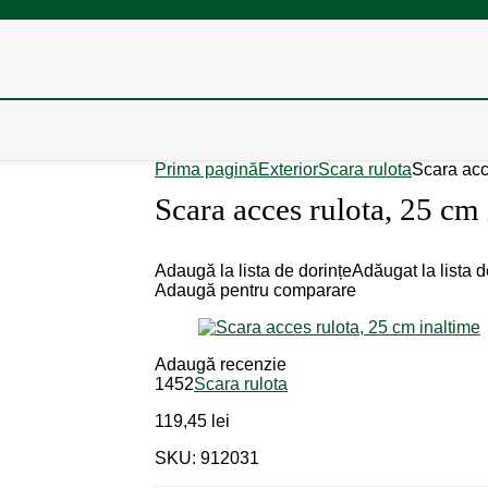
Prima pagină
Exterior
Scara rulota
Scara acc
Scara acces rulota, 25 cm
Adaugă la lista de dorințe
Adăugat la lista d
Adaugă pentru comparare
Adaugă recenzie
1452
Scara rulota
119,45
lei
SKU: 912031