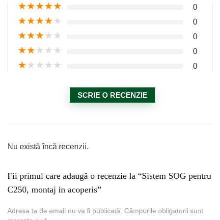
★
★
★
★
★
0
★
★
★
★
★
0
★
★
★
★
★
0
★
★
★
★
★
0
★
★
★
★
★
0
SCRIE O RECENZIE
Nu există încă recenzii.
Fii primul care adaugă o recenzie la “Sistem SOG pentru
C250, montaj in acoperis”
Adresa ta de email nu va fi publicată.
Câmpurile obligatorii sunt