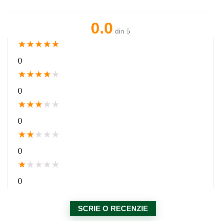
0.0
din 5
★
★
★
★
★
0
★
★
★
★
★
0
★
★
★
★
★
0
★
★
★
★
★
0
★
★
★
★
★
0
SCRIE O RECENZIE