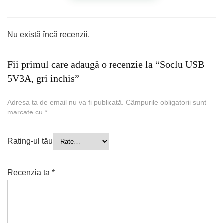
Nu există încă recenzii.
Fii primul care adaugă o recenzie la “Soclu USB
5V3A, gri inchis”
Adresa ta de email nu va fi publicată.
Câmpurile obligatorii sunt
marcate cu
*
Rating-ul tău
Recenzia ta
*