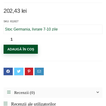
202,43
lei
SKU: 811827
Stoc Germania, livrare 7-10 zile
Cantitate
Soclu
ADAUGĂ ÎN COȘ
USB
5V3A,
gri
inchis
Recenzii (0)
Recenzii ale utilizatorilor