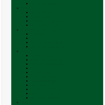
Vezi toate categoriile
Exterior
Set rampe auto
Scara rulota
Suport bicicleta auto
Vezi toate categoriile
Frigidere și Lăzi Frigorifice
Frigidere
Lăzi frigorifice
Ventilatoare și grilaje exterior
Vezi toate categoriile
Gaz
Accesorii gaz
Butelii și cartușe gaz
Senzor / detector gaz
Filtre Gaz
Furtunuri gaz
Prize externe gaz
Regulatoare gaz
Rezervoare GPL și accesorii
Țevi și racorduri gaz
Verificare nivel gaz
Vezi toate categoriile
Grătare