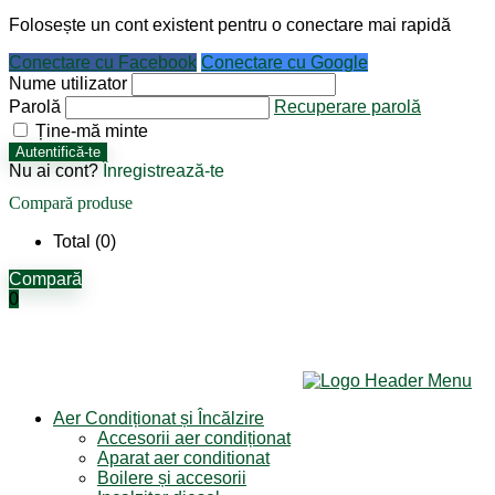
Folosește un cont existent pentru o conectare mai rapidă
Conectare cu Facebook
Conectare cu Google
Nume utilizator
Parolă
Recuperare parolă
Ține-mă minte
Autentifică-te
Nu ai cont?
Înregistrează-te
Compară produse
Total (
0
)
Compară
0
Aer Condiționat și Încălzire
Accesorii aer condiționat
Aparat aer conditionat
Boilere și accesorii