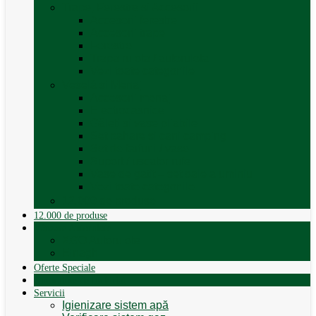
Trape, Ferestre si Accesorii
Accesorii ferestre
Accesorii trape
Ferestre
Trapa rulota / autorulota
Vezi toate categoriile
Veselă și Menaj
Accesorii menaj
Electrocasnice
Găleți și vase pliabile
Set pahare si cani camping
Set de farfurii / vase
Suport / uscator rufe
Vase de gatit – set oale aluminiu
Vezi toate categoriile
12.000 de produse
12.000 de produse
Vânzare Autorulote
XGO Autorulote
Elnagh
Oferte Speciale
Autorulote de Închiriat
Servicii
Igienizare sistem apă