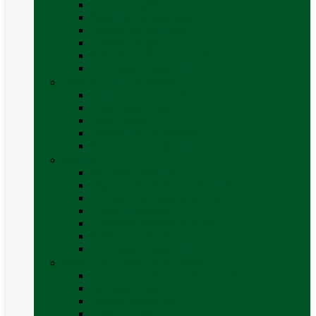
Accesorii grătare
Butelii și cartușe gaz
Grătare pe cărbune
Grătare pe gaz
Grătare Cadac și accesorii
Vezi toate categoriile
Huse și Folii Izolatoare
Folii izolatoare parbriz
Huse autorulotă
Huse rulote
Parasolare REMIfront
Vezi toate categoriile
Interior
Accesorii mobilier
Organizatoare si accesorii depozitare
Picioare de masă și accesorii
Plase siguranță
Platforme rotative scaune
Protecție insecte
Vezi toate categoriile
Marchize, Corturi si Accesorii
Accesorii corturi rulote și autorulote
Accesorii marchize
Corturi autorulote
Corturi rulote