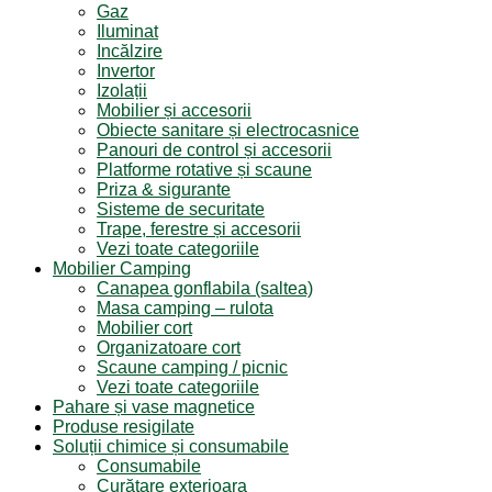
Gaz
Iluminat
Incălzire
Invertor
Izolații
Mobilier și accesorii
Obiecte sanitare și electrocasnice
Panouri de control și accesorii
Platforme rotative și scaune
Priza & sigurante
Sisteme de securitate
Trape, ferestre și accesorii
Vezi toate categoriile
Mobilier Camping
Canapea gonflabila (saltea)
Masa camping – rulota
Mobilier cort
Organizatoare cort
Scaune camping / picnic
Vezi toate categoriile
Pahare și vase magnetice
Produse resigilate
Soluții chimice și consumabile
Consumabile
Curățare exterioara