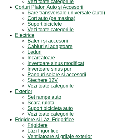
Vezi toate categoriile
Corturi Plafon Auto și Accesorii
Bare transversale universale (auto)
Cort auto (pe masina)
Suport biciclete
Vezi toate categoriile
Electrice
Baterii și accesorii
Cabluri și adaptoare
Leduri
Incărcătoare
Invertoare sinus modificat
Invertoare sinus pur
Panouri solare și accesorii
Ștechere 12V
Vezi toate categoriile
Exterior
Set rampe auto
Scara rulota
Suport bicicleta auto
Vezi toate categoriile
Frigidere și Lăzi Frigorifice
Frigidere
Lăzi frigorifice
Ventilatoare și grilaje exterior