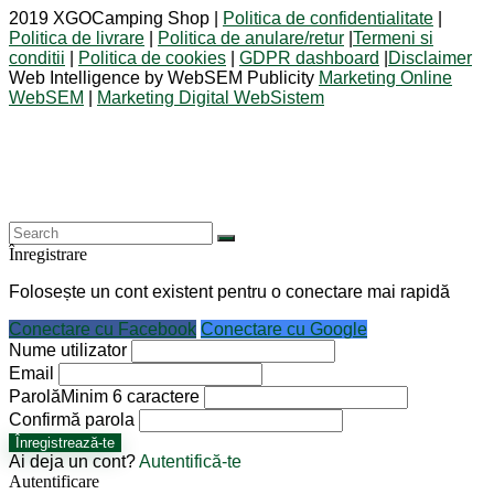
2019 XGOCamping Shop |
Politica de confidentialitate
|
Politica de livrare
|
Politica de anulare/retur
|
Termeni si
conditii
|
Politica de cookies
|
GDPR dashboard
|
Disclaimer
Web Intelligence by WebSEM Publicity
Marketing Online
WebSEM
|
Marketing Digital WebSistem
Înregistrare
Folosește un cont existent pentru o conectare mai rapidă
Conectare cu Facebook
Conectare cu Google
Nume utilizator
Email
Parolă
Minim 6 caractere
Confirmă parola
Înregistrează-te
Ai deja un cont?
Autentifică-te
Autentificare