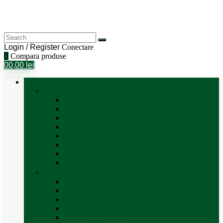
Login / Register
Conectare
0
Compara produse
0
0,00
lei
Categorii
Aer Condiționat și Încălzire
Accesorii aer condiționat
Aparat aer conditionat
Boilere și accesorii
Incalzitor diesel
Incalzitoare electrice
Incalzire pe gaz
Tubulatura aer cald
Vezi toate categoriile
Antene satelit si Smart TV
Antene LTE 5G
Antene satelit automate
SAT finder
Smart TV 12V
Suport TV perete