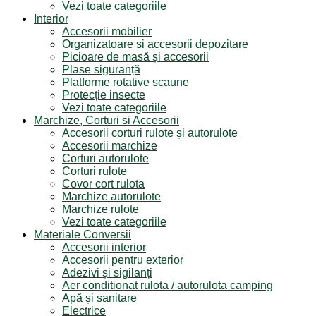
Vezi toate categoriile
Interior
Accesorii mobilier
Organizatoare si accesorii depozitare
Picioare de masă și accesorii
Plase siguranță
Platforme rotative scaune
Protecție insecte
Vezi toate categoriile
Marchize, Corturi si Accesorii
Accesorii corturi rulote și autorulote
Accesorii marchize
Corturi autorulote
Corturi rulote
Covor cort rulota
Marchize autorulote
Marchize rulote
Vezi toate categoriile
Materiale Conversii
Accesorii interior
Accesorii pentru exterior
Adezivi și sigilanți
Aer conditionat rulota / autorulota camping
Apă și sanitare
Electrice