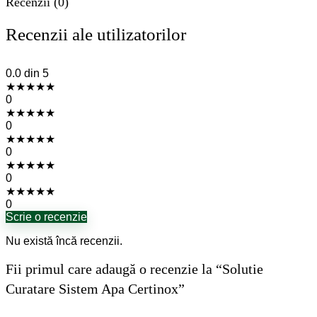
Recenzii (0)
Recenzii ale utilizatorilor
0.0
din 5
★
★
★
★
★
0
★
★
★
★
★
0
★
★
★
★
★
0
★
★
★
★
★
0
★
★
★
★
★
0
Scrie o recenzie
Nu există încă recenzii.
Fii primul care adaugă o recenzie la “Solutie
Curatare Sistem Apa Certinox”