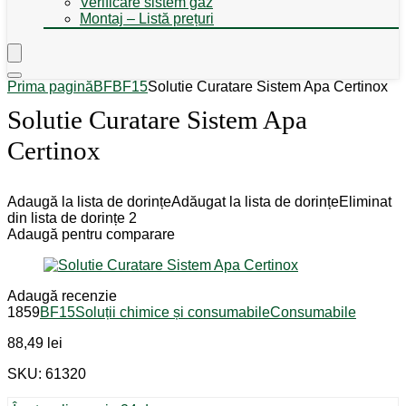
Verificare sistem gaz
Montaj – Listă prețuri
Prima pagină
BF
BF15
Solutie Curatare Sistem Apa Certinox
Solutie Curatare Sistem Apa
Certinox
Adaugă la lista de dorințe
Adăugat la lista de dorințe
Eliminat
din lista de dorințe
2
Adaugă pentru comparare
Adaugă recenzie
1859
BF15
Soluții chimice și consumabile
Consumabile
88,49
lei
SKU: 61320