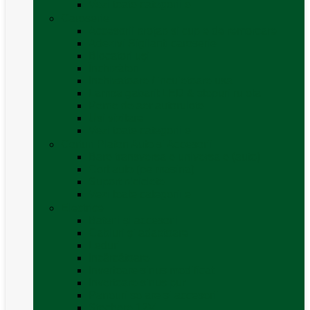
Vezi toate categoriile
Caroserie
Accesorii proțap și cuple de remorcare
Adezivi Sigilanți caroserie
Blocatori uși
Închizători
Inchizatoare / incuietoare usa
Lampa gabarit LED & stopuri rulota
Perne de aer autorulote
Uși vizitare
Vezi toate categoriile
Corturi Plafon Auto și Accesorii
Bare transversale universale (auto)
Cort auto (pe masina)
Suport biciclete
Vezi toate categoriile
Electrice
Baterii și accesorii
Cabluri și adaptoare
Leduri
Incărcătoare
Invertoare sinus modificat
Invertoare sinus pur
Panouri solare și accesorii
Ștechere 12V