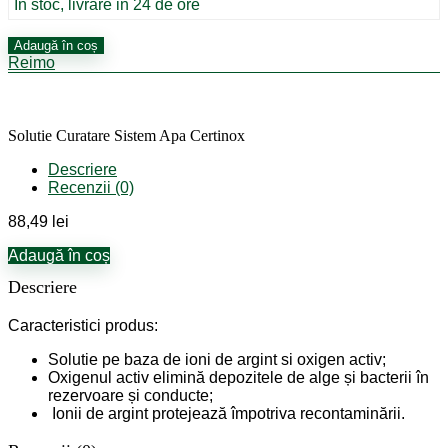
În stoc, livrare in 24 de ore
Cantitate
Adaugă în coș
Solutie
Reimo
Curatare
Sistem
Apa
Certinox
Solutie Curatare Sistem Apa Certinox
Descriere
Recenzii (0)
88,49
lei
Adaugă în coș
Descriere
Caracteristici produs:
Solutie pe baza de ioni de argint si oxigen activ;
Oxigenul activ elimină depozitele de alge și bacterii în
rezervoare și conducte;
Ionii de argint protejează împotriva recontaminării.