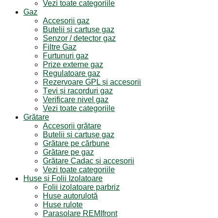
Vezi toate categoriile
Gaz
Accesorii gaz
Butelii și cartușe gaz
Senzor / detector gaz
Filtre Gaz
Furtunuri gaz
Prize externe gaz
Regulatoare gaz
Rezervoare GPL și accesorii
Țevi și racorduri gaz
Verificare nivel gaz
Vezi toate categoriile
Grătare
Accesorii grătare
Butelii și cartușe gaz
Grătare pe cărbune
Grătare pe gaz
Grătare Cadac și accesorii
Vezi toate categoriile
Huse și Folii Izolatoare
Folii izolatoare parbriz
Huse autorulotă
Huse rulote
Parasolare REMIfront