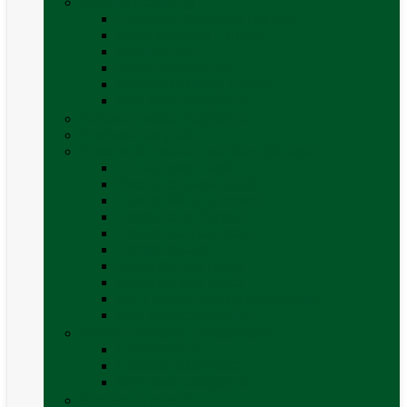
Mobilier Camping
Canapea gonflabila (saltea)
Masa camping – rulota
Mobilier cort
Organizatoare cort
Scaune camping / picnic
Vezi toate categoriile
Pahare și vase magnetice
Produse resigilate
Sisteme & instalatii sanitare (de apa)
Alte accesorii apă
Baterie chiuveta (apa)
Casete WC și accesorii
Conducte și fittinguri
Obiecte sanitare baie
Pompe de apa
Rezervor apa rulota
Rezervor apa uzată
WC / toaleta ecologica portabila
Vezi toate categoriile
Soluții chimice și consumabile
Consumabile
Curățare exterioara
Vezi toate categoriile
Sporturi în natură