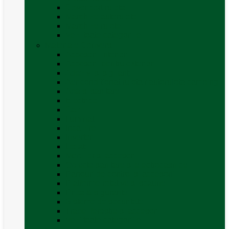
Covor cort rulota
Marchize autorulote
Marchize rulote
Vezi toate categoriile
Materiale Conversii
Accesorii interior
Accesorii pentru exterior
Adezivi și sigilanți
Aer conditionat rulota / autorulota camping
Apă și sanitare
Electrice
Gaz
Iluminat
Incălzire
Invertor
Izolații
Mobilier și accesorii
Obiecte sanitare și electrocasnice
Panouri de control și accesorii
Platforme rotative și scaune
Priza & sigurante
Sisteme de securitate
Trape, ferestre și accesorii
Vezi toate categoriile