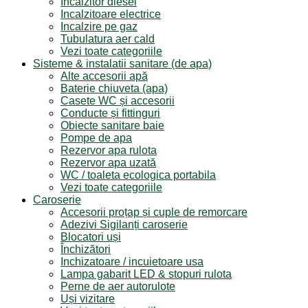
Incalzitor diesel
Incalzitoare electrice
Incalzire pe gaz
Tubulatura aer cald
Vezi toate categoriile
Sisteme & instalatii sanitare (de apa)
Alte accesorii apă
Baterie chiuveta (apa)
Casete WC și accesorii
Conducte și fittinguri
Obiecte sanitare baie
Pompe de apa
Rezervor apa rulota
Rezervor apa uzată
WC / toaleta ecologica portabila
Vezi toate categoriile
Caroserie
Accesorii proțap și cuple de remorcare
Adezivi Sigilanți caroserie
Blocatori uși
Închizători
Inchizatoare / incuietoare usa
Lampa gabarit LED & stopuri rulota
Perne de aer autorulote
Uși vizitare