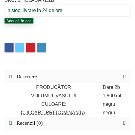
SKU: STICLADARE2B
a
este:
fost:
59,40 lei.
În stoc, livrare in 24 de ore
99,00 lei.
Cantitate
Adaugă în coș
Sticla
Dare
2b
Tank
Waterbottle
Descriere
PRODUCĂTOR
Dare 2b
VOLUMUL VASULUI
1 800 ml
CULOARE
:
negru
CULOARE PREDOMINANTĂ
:
negru
Recenzii (0)