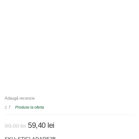
Adaugă recenzie
7
Produse la oferta
Prețul
Prețul
59,40
lei
99,00
lei
inițial
curent