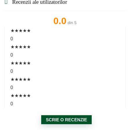
Recenzii ale utilizatorilor
0.0
din 5
★
★
★
★
★
0
★
★
★
★
★
0
★
★
★
★
★
0
★
★
★
★
★
0
★
★
★
★
★
0
SCRIE O RECENZIE