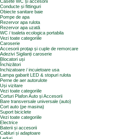
Casete WC și accesorii
Conducte și fittinguri
Obiecte sanitare baie
Pompe de apa
Rezervor apa rulota
Rezervor apa uzată
WC / toaleta ecologica portabila
Vezi toate categoriile
Caroserie
Accesorii proțap și cuple de remorcare
Adezivi Sigilanți caroserie
Blocatori uși
Închizători
Inchizatoare / incuietoare usa
Lampa gabarit LED & stopuri rulota
Perne de aer autorulote
Uși vizitare
Vezi toate categoriile
Corturi Plafon Auto și Accesorii
Bare transversale universale (auto)
Cort auto (pe masina)
Suport biciclete
Vezi toate categoriile
Electrice
Baterii și accesorii
Cabluri și adaptoare
Leduri