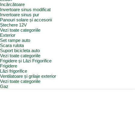
Incărcătoare
Invertoare sinus modificat
Invertoare sinus pur
Panouri solare și accesorii
Ștechere 12V
Vezi toate categoriile
Exterior
Set rampe auto
Scara rulota
Suport bicicleta auto
Vezi toate categoriile
Frigidere și Lăzi Frigorifice
Frigidere
Lăzi frigorifice
Ventilatoare și grilaje exterior
Vezi toate categoriile
Gaz
Accesorii gaz
Butelii și cartușe gaz
Senzor / detector gaz
Filtre Gaz
Furtunuri gaz
Prize externe gaz
Regulatoare gaz
Rezervoare GPL și accesorii
Țevi și racorduri gaz