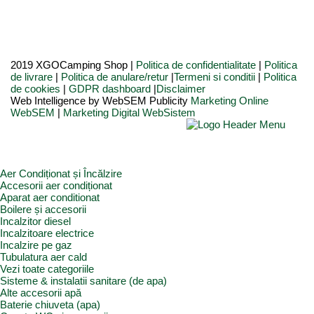
2019 XGOCamping Shop |
Politica de confidentialitate
|
Politica
de livrare
|
Politica de anulare/retur
|
Termeni si conditii
|
Politica
de cookies
|
GDPR dashboard
|
Disclaimer
Web Intelligence by WebSEM Publicity
Marketing Online
WebSEM
|
Marketing Digital WebSistem
Aer Condiționat și Încălzire
Accesorii aer condiționat
Aparat aer conditionat
Boilere și accesorii
Incalzitor diesel
Incalzitoare electrice
Incalzire pe gaz
Tubulatura aer cald
Vezi toate categoriile
Sisteme & instalatii sanitare (de apa)
Alte accesorii apă
Baterie chiuveta (apa)