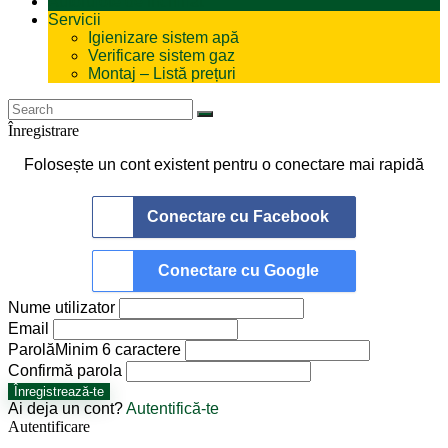
Autorulote de Închiriat
Servicii
Igienizare sistem apă
Verificare sistem gaz
Montaj – Listă prețuri
Înregistrare
Folosește un cont existent pentru o conectare mai rapidă
Conectare cu Facebook
Conectare cu Google
Nume utilizator
Email
Parolă
Minim 6 caractere
Confirmă parola
Înregistrează-te
Ai deja un cont?
Autentifică-te
Autentificare