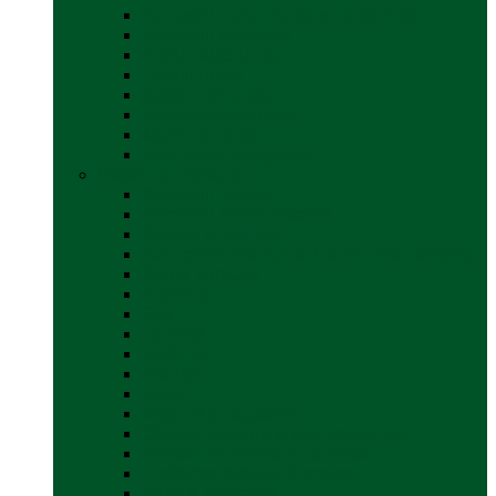
Accesorii corturi rulote și autorulote
Accesorii marchize
Corturi autorulote
Corturi rulote
Covor cort rulota
Marchize autorulote
Marchize rulote
Vezi toate categoriile
Materiale Conversii
Accesorii interior
Accesorii pentru exterior
Adezivi și sigilanți
Aer conditionat rulota / autorulota camping
Apă și sanitare
Electrice
Gaz
Iluminat
Incălzire
Invertor
Izolații
Mobilier și accesorii
Obiecte sanitare și electrocasnice
Panouri de control și accesorii
Platforme rotative și scaune
Priza & sigurante