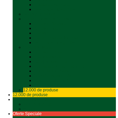
Curățare exterioara
Vezi toate categoriile
Sporturi în natură
Trape, Ferestre si Accesorii
Accesorii ferestre
Accesorii trape
Ferestre
Trapa rulota / autorulota
Vezi toate categoriile
Veselă și Menaj
Accesorii menaj
Electrocasnice
Găleți și vase pliabile
Set pahare si cani camping
Set de farfurii / vase
Suport / uscator rufe
Vase de gatit – set oale aluminiu
Vezi toate categoriile
12.000 de produse
12.000 de produse
Vânzare Autorulote
XGO Autorulote
Elnagh
Oferte Speciale