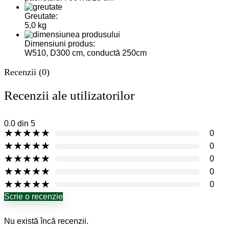
Greutate:
5,0 kg
Dimensiuni produs:
W510, D300 cm, conductă 250cm
Recenzii (0)
Recenzii ale utilizatorilor
0.0
din 5
★
★
★
★
★
0
★
★
★
★
★
0
★
★
★
★
★
0
★
★
★
★
★
0
★
★
★
★
★
0
Scrie o recenzie
Nu există încă recenzii.