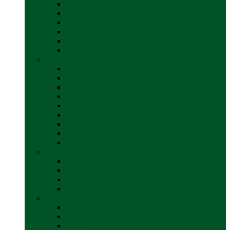
Antene LTE 5G
Antene satelit automate
SAT finder
Smart TV 12V
Suport TV perete
Vezi toate categoriile
Caroserie
Accesorii proțap și cuple de remorcare
Adezivi Sigilanți caroserie
Blocatori uși
Închizători
Inchizatoare / incuietoare usa
Lampa gabarit LED & stopuri rulota
Perne de aer autorulote
Uși vizitare
Vezi toate categoriile
Corturi Plafon Auto și Accesorii
Bare transversale universale (auto)
Cort auto (pe masina)
Suport biciclete
Vezi toate categoriile
Electrice
Baterii și accesorii
Cabluri și adaptoare
Leduri