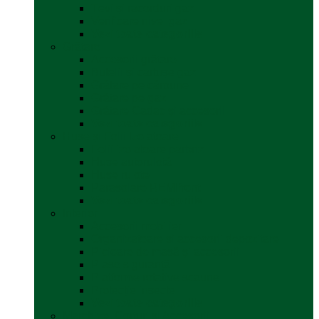
Țevi și racorduri gaz
Verificare nivel gaz
Vezi toate categoriile
Grătare
Accesorii grătare
Butelii și cartușe gaz
Grătare pe cărbune
Grătare pe gaz
Grătare Cadac și accesorii
Vezi toate categoriile
Huse și Folii Izolatoare
Folii izolatoare parbriz
Huse autorulotă
Huse rulote
Parasolare REMIfront
Vezi toate categoriile
Interior
Accesorii mobilier
Organizatoare si accesorii depozitare
Picioare de masă și accesorii
Plase siguranță
Platforme rotative scaune
Protecție insecte
Vezi toate categoriile
Marchize, Corturi si Accesorii