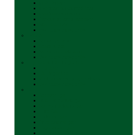
Incărcătoare
Invertoare sinus modificat
Invertoare sinus pur
Panouri solare și accesorii
Ștechere 12V
Vezi toate categoriile
Exterior
Set rampe auto
Scara rulota
Suport bicicleta auto
Vezi toate categoriile
Frigidere și Lăzi Frigorifice
Frigidere
Lăzi frigorifice
Ventilatoare și grilaje exterior
Vezi toate categoriile
Gaz
Accesorii gaz
Butelii și cartușe gaz
Senzor / detector gaz
Filtre Gaz
Furtunuri gaz
Prize externe gaz
Regulatoare gaz
Rezervoare GPL și accesorii