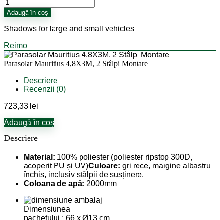
Cantitate
Parasolar
Adaugă în coș
Mauritius
4,8X3M,
Shadows for large and small vehicles
2
Stâlpi
Reimo
Montare
Parasolar Mauritius 4,8X3M, 2 Stâlpi Montare
Descriere
Recenzii (0)
723,33
lei
Adaugă în coș
Descriere
Material:
100% poliester (poliester ripstop 300D,
acoperit PU și UV)
Culoare:
gri rece, margine albastru
închis, inclusiv stâlpii de susținere.
Coloana de apă:
2000mm
Dimensiunea
pachetului : 66 x Ø13 cm