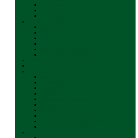
Sisteme de securitate
Trape, ferestre și accesorii
Vezi toate categoriile
Mobilier Camping
Canapea gonflabila (saltea)
Masa camping – rulota
Mobilier cort
Organizatoare cort
Scaune camping / picnic
Vezi toate categoriile
Pahare și vase magnetice
Produse resigilate
Sisteme & instalatii sanitare (de apa)
Alte accesorii apă
Baterie chiuveta (apa)
Casete WC și accesorii
Conducte și fittinguri
Obiecte sanitare baie
Pompe de apa
Rezervor apa rulota
Rezervor apa uzată
WC / toaleta ecologica portabila
Vezi toate categoriile
Soluții chimice și consumabile
Consumabile