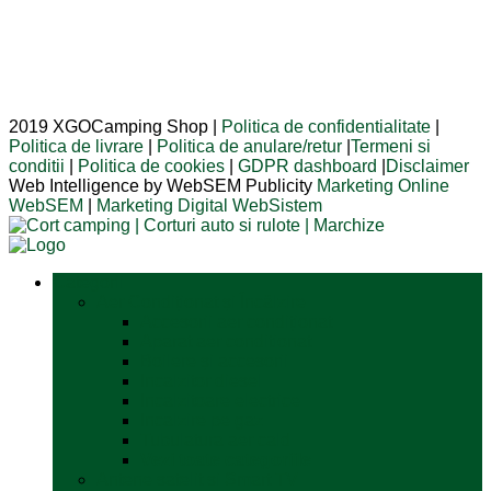
2019 XGOCamping Shop |
Politica de confidentialitate
|
Politica de livrare
|
Politica de anulare/retur
|
Termeni si
conditii
|
Politica de cookies
|
GDPR dashboard
|
Disclaimer
Web Intelligence by WebSEM Publicity
Marketing Online
WebSEM
|
Marketing Digital WebSistem
Categorii
Aer Condiționat și Încălzire
Accesorii aer condiționat
Aparat aer conditionat
Boilere și accesorii
Incalzitor diesel
Incalzitoare electrice
Incalzire pe gaz
Tubulatura aer cald
Vezi toate categoriile
Antene satelit si Smart TV