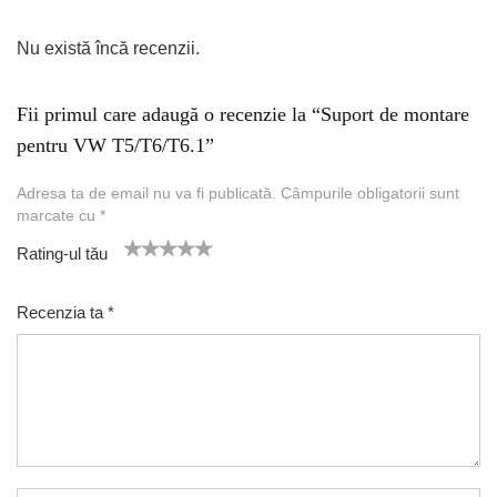
Nu există încă recenzii.
Fii primul care adaugă o recenzie la “Suport de montare
pentru VW T5/T6/T6.1”
Adresa ta de email nu va fi publicată.
Câmpurile obligatorii sunt
marcate cu
*
Rating-ul tău
1
2 of
3 of 5
4 of 5
5 of 5 stars
of
5
stars
stars
Recenzia ta
*
5
star
st
s
ar
s