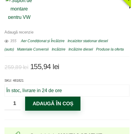
Adaugă recenzie
355
Aer Condiționat și Încălzire
Incalzitor stationar diesel
(auto)
Materiale Conversii
Incălzire
Incălzire diesel
Produse la oferta
Prețul
Prețul
155,94
lei
259,89
lei
inițial
curent
SKU: 481821
a
este:
fost:
155,94 lei.
În stoc, livrare in 24 de ore
259,89 lei.
ADAUGĂ ÎN COȘ