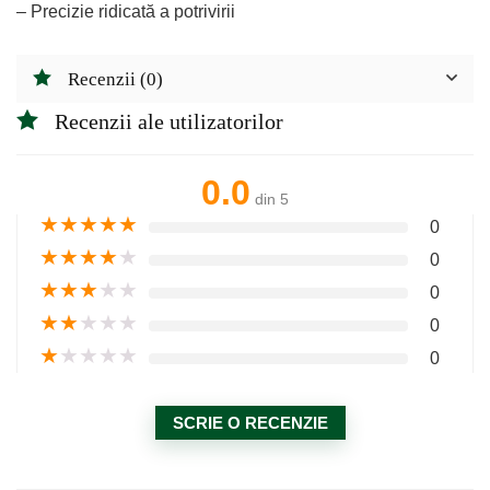
– Precizie ridicată a potrivirii
Recenzii (0)
Recenzii ale utilizatorilor
0.0
din 5
★
★
★
★
★
0
★
★
★
★
★
0
★
★
★
★
★
0
★
★
★
★
★
0
★
★
★
★
★
0
SCRIE O RECENZIE