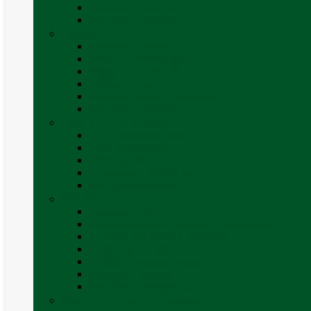
Verificare nivel gaz
Vezi toate categoriile
Grătare
Accesorii grătare
Butelii și cartușe gaz
Grătare pe cărbune
Grătare pe gaz
Grătare Cadac și accesorii
Vezi toate categoriile
Huse și Folii Izolatoare
Folii izolatoare parbriz
Huse autorulotă
Huse rulote
Parasolare REMIfront
Vezi toate categoriile
Interior
Accesorii mobilier
Organizatoare si accesorii depozitare
Picioare de masă și accesorii
Plase siguranță
Platforme rotative scaune
Protecție insecte
Vezi toate categoriile
Marchize, Corturi si Accesorii