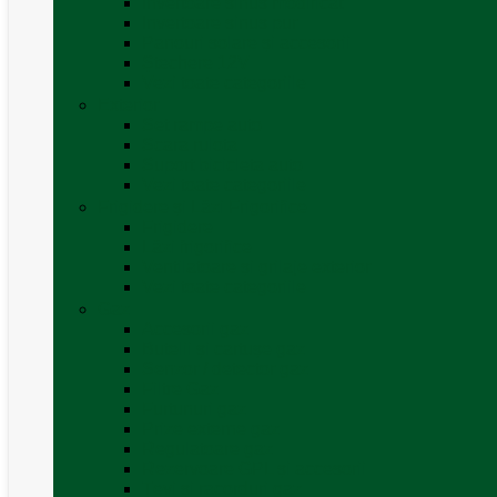
Invertoare sinus modificat
Invertoare sinus pur
Panouri solare și accesorii
Ștechere 12V
Vezi toate categoriile
Exterior
Set rampe auto
Scara rulota
Suport bicicleta auto
Vezi toate categoriile
Frigidere și Lăzi Frigorifice
Frigidere
Lăzi frigorifice
Ventilatoare și grilaje exterior
Vezi toate categoriile
Gaz
Accesorii gaz
Butelii și cartușe gaz
Senzor / detector gaz
Filtre Gaz
Furtunuri gaz
Prize externe gaz
Regulatoare gaz
Rezervoare GPL și accesorii
Țevi și racorduri gaz