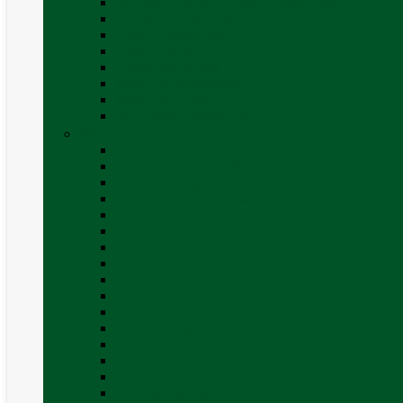
Accesorii corturi rulote și autorulote
Accesorii marchize
Corturi autorulote
Corturi rulote
Covor cort rulota
Marchize autorulote
Marchize rulote
Vezi toate categoriile
Materiale Conversii
Accesorii interior
Accesorii pentru exterior
Adezivi și sigilanți
Aer conditionat rulota / autorulota camping
Apă și sanitare
Electrice
Gaz
Iluminat
Incălzire
Invertor
Izolații
Mobilier și accesorii
Obiecte sanitare și electrocasnice
Panouri de control și accesorii
Platforme rotative și scaune
Priza & sigurante