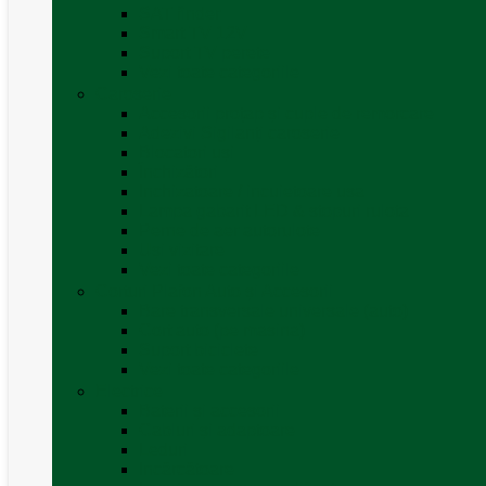
SAT finder
Smart TV 12V
Suport TV perete
Vezi toate categoriile
Caroserie
Accesorii proțap și cuple de remorcare
Adezivi Sigilanți caroserie
Blocatori uși
Închizători
Inchizatoare / incuietoare usa
Lampa gabarit LED & stopuri rulota
Perne de aer autorulote
Uși vizitare
Vezi toate categoriile
Corturi Plafon Auto și Accesorii
Bare transversale universale (auto)
Cort auto (pe masina)
Suport biciclete
Vezi toate categoriile
Electrice
Baterii și accesorii
Cabluri și adaptoare
Leduri
Incărcătoare