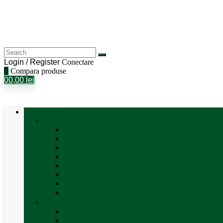
Login / Register
Conectare
0
Compara produse
0
0,00
lei
Categorii
Aer Condiționat și Încălzire
Accesorii aer condiționat
Aparat aer conditionat
Boilere și accesorii
Incalzitor diesel
Incalzitoare electrice
Incalzire pe gaz
Tubulatura aer cald
Vezi toate categoriile
Antene satelit si Smart TV
Antene LTE 5G
Antene satelit automate