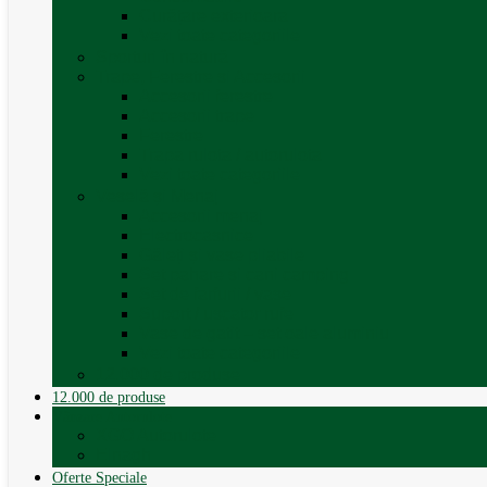
Curățare exterioara
Vezi toate categoriile
Sporturi în natură
Trape, Ferestre si Accesorii
Accesorii ferestre
Accesorii trape
Ferestre
Trapa rulota / autorulota
Vezi toate categoriile
Veselă și Menaj
Accesorii menaj
Electrocasnice
Găleți și vase pliabile
Set pahare si cani camping
Set de farfurii / vase
Suport / uscator rufe
Vase de gatit – set oale aluminiu
Vezi toate categoriile
12.000 de produse
12.000 de produse
Vânzare Autorulote
XGO Autorulote
Elnagh
Oferte Speciale