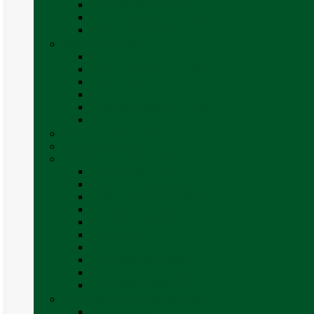
Sisteme de securitate
Trape, ferestre și accesorii
Vezi toate categoriile
Mobilier Camping
Canapea gonflabila (saltea)
Masa camping – rulota
Mobilier cort
Organizatoare cort
Scaune camping / picnic
Vezi toate categoriile
Pahare și vase magnetice
Produse resigilate
Sisteme & instalatii sanitare (de apa)
Alte accesorii apă
Baterie chiuveta (apa)
Casete WC și accesorii
Conducte și fittinguri
Obiecte sanitare baie
Pompe de apa
Rezervor apa rulota
Rezervor apa uzată
WC / toaleta ecologica portabila
Vezi toate categoriile
Soluții chimice și consumabile
Consumabile